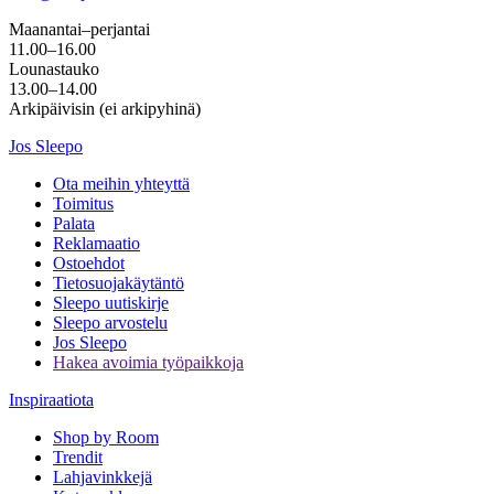
Maanantai–perjantai
11.00–16.00
Lounastauko
13.00–14.00
Arkipäivisin (ei arkipyhinä)
Jos Sleepo
Ota meihin yhteyttä
Toimitus
Palata
Reklamaatio
Ostoehdot
Tietosuojakäytäntö
Sleepo uutiskirje
Sleepo arvostelu
Jos Sleepo
Hakea avoimia työpaikkoja
Inspiraatiota
Shop by Room
Trendit
Lahjavinkkejä