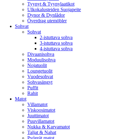
Tyynyt & Tyynylaatikot
Ulkokalusteiden Suojapeite
Dynor & Dynlådor
Överdrag utemöbler
Sohvat
Sohvat
2-istuttava sohva
3-istuttava sohva
4-istuttava sohva
Divaanisohva
Moduulisohva
Nojatuolit
Loungetuolit
Vuodesohvat
Sohvasängyt
Puffit
Rahit
Matot
Villamatot
Viskoosimatot
Juuttimatot
Puuvillamatot
Nukka & Karvamatot
Taljat & Nahat
Pyöreät matot