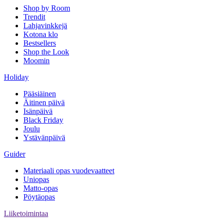
Shop by Room
Trendit
Lahjavinkkejä
Kotona klo
Bestsellers
Shop the Look
Moomin
Holiday
Pääsiäinen
Äitinen päivä
Isänpäivä
Black Friday
Joulu
Ystävänpäivä
Guider
Materiaali opas vuodevaatteet
Uniopas
Matto-opas
Pöytäopas
Liiketoimintaa