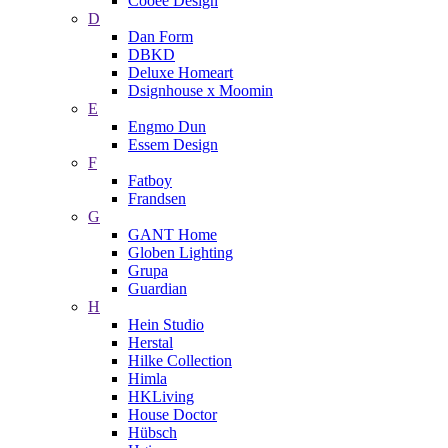
Cooee Design
D
Dan Form
DBKD
Deluxe Homeart
Dsignhouse x Moomin
E
Engmo Dun
Essem Design
F
Fatboy
Frandsen
G
GANT Home
Globen Lighting
Grupa
Guardian
H
Hein Studio
Herstal
Hilke Collection
Himla
HKLiving
House Doctor
Hübsch