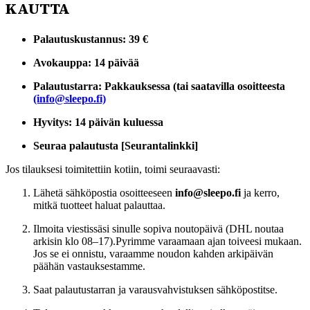
KAUTTA
Palautuskustannus: 39 €
Avokauppa: 14 päivää
Palautustarra: Pakkauksessa (tai saatavilla osoitteesta
(info@sleepo.fi)
Hyvitys: 14 päivän kuluessa
Seuraa palautusta [Seurantalinkki]
Jos tilauksesi toimitettiin kotiin, toimi seuraavasti:
Lähetä sähköpostia osoitteeseen
info@sleepo.fi
ja kerro,
mitkä tuotteet haluat palauttaa.
Ilmoita viestissäsi sinulle sopiva noutopäivä (DHL noutaa
arkisin klo 08–17).Pyrimme varaamaan ajan toiveesi mukaan.
Jos se ei onnistu, varaamme noudon kahden arkipäivän
päähän vastauksestamme.
Saat palautustarran ja varausvahvistuksen sähköpostitse.