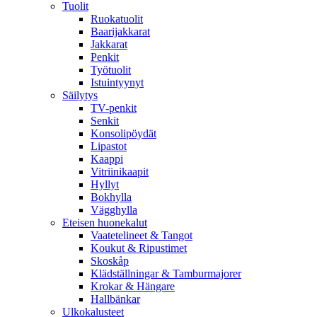
Tuolit
Ruokatuolit
Baarijakkarat
Jakkarat
Penkit
Työtuolit
Istuintyynyt
Säilytys
TV-penkit
Senkit
Konsolipöydät
Lipastot
Kaappi
Vitriinikaapit
Hyllyt
Bokhylla
Vägghylla
Eteisen huonekalut
Vaatetelineet & Tangot
Koukut & Ripustimet
Skoskåp
Klädställningar & Tamburmajorer
Krokar & Hängare
Hallbänkar
Ulkokalusteet