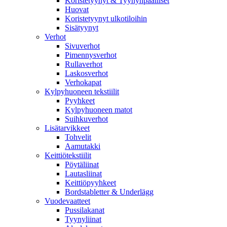
Koristetyynyt & Tyynynpäälliset
Huovat
Koristetyynyt ulkotiloihin
Sisätyynyt
Verhot
Sivuverhot
Pimennysverhot
Rullaverhot
Laskosverhot
Verhokapat
Kylpyhuoneen tekstiilit
Pyyhkeet
Kylpyhuoneen matot
Suihkuverhot
Lisätarvikkeet
Tohvelit
Aamutakki
Keittiötekstiilit
Pöytäliinat
Lautasliinat
Keittiöpyyhkeet
Bordstabletter & Underlägg
Vuodevaatteet
Pussilakanat
Tyynyliinat