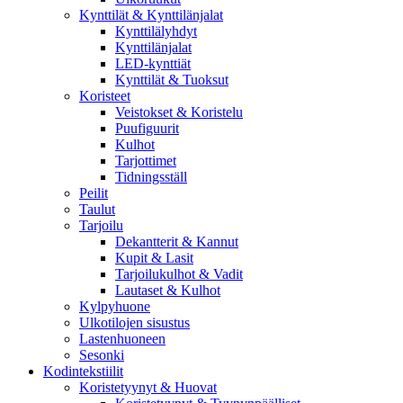
Kynttilät & Kynttilänjalat
Kynttilälyhdyt
Kynttilänjalat
LED-kynttiät
Kynttilät & Tuoksut
Koristeet
Veistokset & Koristelu
Puufiguurit
Kulhot
Tarjottimet
Tidningsställ
Peilit
Taulut
Tarjoilu
Dekantterit & Kannut
Kupit & Lasit
Tarjoilukulhot & Vadit
Lautaset & Kulhot
Kylpyhuone
Ulkotilojen sisustus
Lastenhuoneen
Sesonki
Kodintekstiilit
Koristetyynyt & Huovat