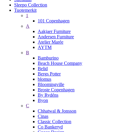
Sleepo Collection
Tuotemerkit
1
101 Copenhagen
A
Aakjaer Furniture
Andersen Furniture
Atelier Marée
AYTM
B
Bamburino
Beach House Company
Belid
Bergs Potter
blomus
Bloomingville
Broste Copenhagen
By Rydéns
Byon
C
Chhatwal & Jonsson
Cinas
Classic Collection
Co Bankeryd