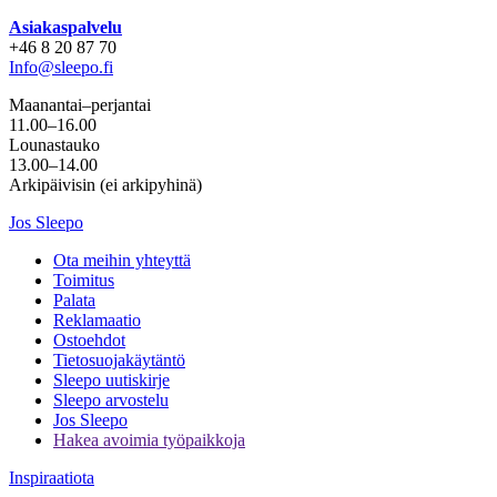
Asiakaspalvelu
+46 8 20 87 70
Info@sleepo.fi
Maanantai–perjantai
11.00–16.00
Lounastauko
13.00–14.00
Arkipäivisin (ei arkipyhinä)
Jos Sleepo
Ota meihin yhteyttä
Toimitus
Palata
Reklamaatio
Ostoehdot
Tietosuojakäytäntö
Sleepo uutiskirje
Sleepo arvostelu
Jos Sleepo
Hakea avoimia työpaikkoja
Inspiraatiota