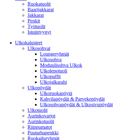
Ruokatuolit
Baarijakkarat
Jakkarat
Penkit
Työtuolit
Istuintyynyt
Ulkokalusteet
Ulkosohvat
Loungeryhmät
Ulkosohva
Moduulisohva Ulkok
Ulkolepotuoli
Ulkopuffit
Ulkojalkarahi
Ulkopöydät
Ulkoruokapöytä
Kahvilapöydät & Parvekepöydät
Ulkosohvapöydät & Ulkosivupöydät
Ulkotuolit
Aurinkovarjot
Aurinkotuolit
Riippumatot
Puutarhapenkki
Ruokailuryhmät