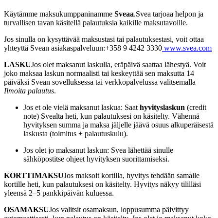
Käytämme maksukumppaninamme
Sveaa
.Svea tarjoaa helpon ja
turvallisen tavan käsitellä palautuksia kaikille maksutavoille.
Jos sinulla on kysyttävää maksustasi tai palautuksestasi, voit ottaa
yhteyttä Svean asiakaspalveluun:+358 9 4242 3330
www.svea.com
LASKU
Jos olet maksanut laskulla, eräpäivä saattaa lähestyä. Voit
joko maksaa laskun normaalisti tai keskeyttää sen maksutta 14
päiväksi Svean sovelluksessa tai verkkopalvelussa valitsemalla
Ilmoita palautus
.
Jos et ole vielä maksanut laskua: Saat
hyvityslaskun
(credit
note) Svealta heti, kun palautuksesi on käsitelty. Vähennä
hyvityksen summa ja maksa jäljelle jäävä osuus alkuperäisestä
laskusta (toimitus + palautuskulu).
Jos olet jo maksanut laskun: Svea lähettää sinulle
sähköpostitse ohjeet hyvityksen suorittamiseksi.
KORTTIMAKSU
Jos maksoit kortilla, hyvitys tehdään samalle
kortille heti, kun palautuksesi on käsitelty. Hyvitys näkyy tililläsi
yleensä 2–5 pankkipäivän kuluessa.
OSAMAKSU
Jos valitsit osamaksun, loppusumma päivittyy