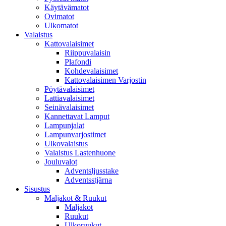
Käytävämatot
Ovimatot
Ulkomatot
Valaistus
Kattovalaisimet
Riippuvalaisin
Plafondi
Kohdevalaisimet
Kattovalaisimen Varjostin
Pöytävalaisimet
Lattiavalaisimet
Seinävalaisimet
Kannettavat Lamput
Lampunjalat
Lampunvarjostimet
Ulkovalaistus
Valaistus Lastenhuone
Jouluvalot
Adventsljusstake
Adventsstjärna
Sisustus
Maljakot & Ruukut
Maljakot
Ruukut
Ulkoruukut