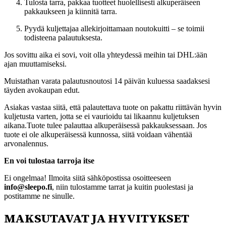
Tulosta tarra, pakkaa tuotteet huolellisesti alkuperäiseen
pakkaukseen ja kiinnitä tarra.
Pyydä kuljettajaa allekirjoittamaan noutokuitti – se toimii
todisteena palautuksesta.
Jos sovittu aika ei sovi, voit olla yhteydessä meihin tai DHL:ään
ajan muuttamiseksi.
Muistathan varata palautusnoutosi 14 päivän kuluessa saadaksesi
täyden avokaupan edut.
Asiakas vastaa siitä, että palautettava tuote on pakattu riittävän hyvin
kuljetusta varten, jotta se ei vaurioidu tai likaannu kuljetuksen
aikana.Tuote tulee palauttaa alkuperäisessä pakkauksessaan. Jos
tuote ei ole alkuperäisessä kunnossa, siitä voidaan vähentää
arvonalennus.
En voi tulostaa tarroja itse
Ei ongelmaa! Ilmoita siitä sähköpostissa osoitteeseen
info@sleepo.fi
, niin tulostamme tarrat ja kuitin puolestasi ja
postitamme ne sinulle.
MAKSUTAVAT JA HYVITYKSET