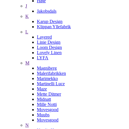
Høie
J
Jakobsdals
K
Karup Design
Klippan Yllefabrik
L
Layered
Linie Design
Loom Design
Lovely Linen
LYFA
M
Magniberg
Malerifabrikken
Marimekko
Martinelli Luce
Maze
Mette Ditmer
Midnatt
Mille Notti
Movesgood
Muubs
Movesgood
N