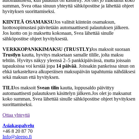
automaattisesti, kun palautus on käsitelty. Jos olet jo maksanut koko
summan, Svea ottaa sinuun yhteyttä sähköpostitse ja lähettää ohjeet
hyvityksen suorittamiseksi.
KIINTEÄ OSAMAKSU
Jos valitsit kiinteän osamaksun,
luottosopimustasi päivitetään automaattisesti palautuksen jälkeen.
Jos luotto on jo maksettu kokonaan, Svea lähettää sinulle
sähköpostitse ohjeet hyvityksestä.
VERKKOPANKKIMAKSU (TRUSTLY)
Jos maksoit suoraan
Trustlyn
kautta, hyvitys maksetaan samalle tilille, jolta maksu
tehtiin. Hyvitys näkyy yleensä 2–5 pankkipäivässä, mutta joissain
tapauksissa voi kestää jopa
14 päivää
. Joissakin pankeissa sinun on
ehkä tarkasteltava alkuperäisen maksupäivän tapahtumia nähdäksesi
sekä maksun että hyvityksen.
TILI
Jos maksoit
Svean tilin
kautta, loppusaldo päivittyy
automaattisesti palautuksen käsittelyn jälkeen.Jos olet jo maksanut
koko summan, Svea lähettää sinulle sähköpostitse ohjeet hyvityksen
suorittamiseksi.
Ottaa yhteyttä
Asiakaspalvelu
+46 8 20 87 70
Info@sleepo.fi