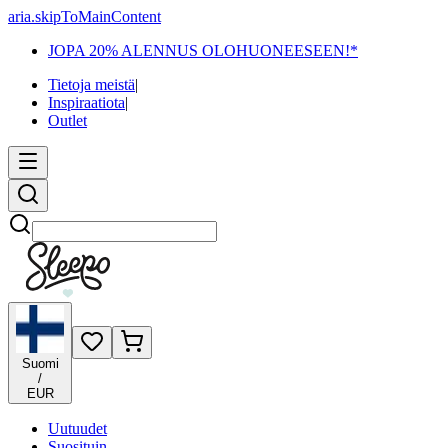
aria.skipToMainContent
JOPA 20% ALENNUS OLOHUONEESEEN!*
Tietoja meistä
|
Inspiraatiota
|
Outlet
Etsi
Suomi
/
EUR
Uutuudet
Suosituin