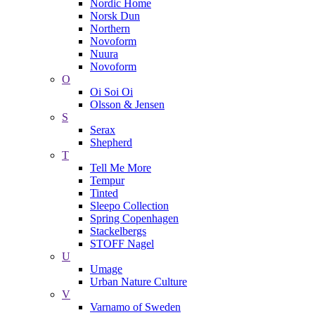
Nordic Home
Norsk Dun
Northern
Novoform
Nuura
Novoform
O
Oi Soi Oi
Olsson & Jensen
S
Serax
Shepherd
T
Tell Me More
Tempur
Tinted
Sleepo Collection
Spring Copenhagen
Stackelbergs
STOFF Nagel
U
Umage
Urban Nature Culture
V
Varnamo of Sweden