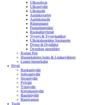
Ulkosohvat
Ulkopöydät
Ulkotuolit
Aurinkovarjot
Aurinkotuolit
Riippumatot
Puutarhapenkki
Ruokailuryhmät
Tyynyt & Tyynylaatikot
Ulkokalusteiden Suojapeite
Dynor & Dynlådor
Överdrag utemöbler
Korian Peti
Huonekalujen hoito & Lisätarvikkeet
Lasten huonekalut
Pöytä
Ruokapöydät
Sohvapöydät
Sivupöydät
Pylväät
Yöpöydät
Kirjoituspöydät
Baaripöydät
Baarivaunut
Tuolit