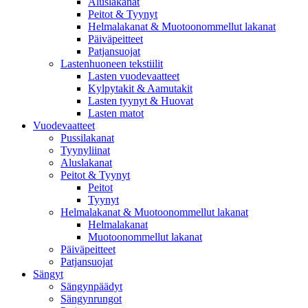
Aluslakanat
Peitot & Tyynyt
Helmalakanat & Muotoonommellut lakanat
Päiväpeitteet
Patjansuojat
Lastenhuoneen tekstiilit
Lasten vuodevaatteet
Kylpytakit & Aamutakit
Lasten tyynyt & Huovat
Lasten matot
Vuodevaatteet
Pussilakanat
Tyynyliinat
Aluslakanat
Peitot & Tyynyt
Peitot
Tyynyt
Helmalakanat & Muotoonommellut lakanat
Helmalakanat
Muotoonommellut lakanat
Päiväpeitteet
Patjansuojat
Sängyt
Sängynpäädyt
Sängynrungot