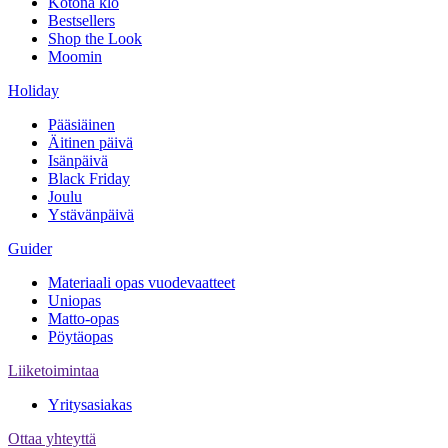
Kotona klo
Bestsellers
Shop the Look
Moomin
Holiday
Pääsiäinen
Äitinen päivä
Isänpäivä
Black Friday
Joulu
Ystävänpäivä
Guider
Materiaali opas vuodevaatteet
Uniopas
Matto-opas
Pöytäopas
Liiketoimintaa
Yritysasiakas
Ottaa yhteyttä