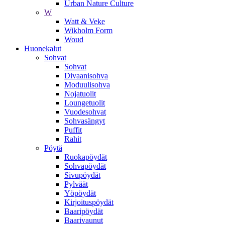
Urban Nature Culture
W
Watt & Veke
Wikholm Form
Woud
Huonekalut
Sohvat
Sohvat
Divaanisohva
Moduulisohva
Nojatuolit
Loungetuolit
Vuodesohvat
Sohvasängyt
Puffit
Rahit
Pöytä
Ruokapöydät
Sohvapöydät
Sivupöydät
Pylväät
Yöpöydät
Kirjoituspöydät
Baaripöydät
Baarivaunut