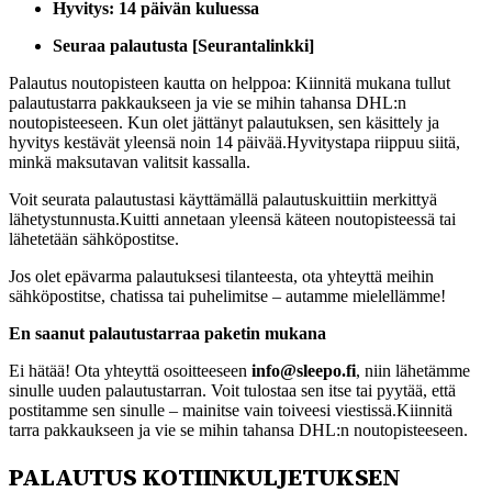
Hyvitys: 14 päivän kuluessa
Seuraa palautusta [Seurantalinkki]
Palautus noutopisteen kautta on helppoa: Kiinnitä mukana tullut
palautustarra pakkaukseen ja vie se mihin tahansa DHL:n
noutopisteeseen. Kun olet jättänyt palautuksen, sen käsittely ja
hyvitys kestävät yleensä noin 14 päivää.Hyvitystapa riippuu siitä,
minkä maksutavan valitsit kassalla.
Voit seurata palautustasi käyttämällä palautuskuittiin merkittyä
lähetystunnusta.Kuitti annetaan yleensä käteen noutopisteessä tai
lähetetään sähköpostitse.
Jos olet epävarma palautuksesi tilanteesta, ota yhteyttä meihin
sähköpostitse, chatissa tai puhelimitse – autamme mielellämme!
En saanut palautustarraa paketin mukana
Ei hätää! Ota yhteyttä osoitteeseen
info@sleepo.fi
, niin lähetämme
sinulle uuden palautustarran. Voit tulostaa sen itse tai pyytää, että
postitamme sen sinulle – mainitse vain toiveesi viestissä.Kiinnitä
tarra pakkaukseen ja vie se mihin tahansa DHL:n noutopisteeseen.
PALAUTUS KOTIINKULJETUKSEN