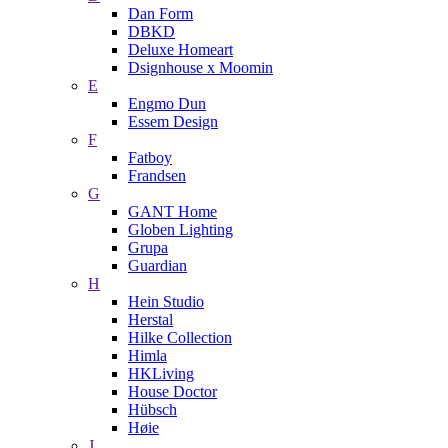
Dan Form
DBKD
Deluxe Homeart
Dsignhouse x Moomin
E
Engmo Dun
Essem Design
F
Fatboy
Frandsen
G
GANT Home
Globen Lighting
Grupa
Guardian
H
Hein Studio
Herstal
Hilke Collection
Himla
HKLiving
House Doctor
Hübsch
Høie
J