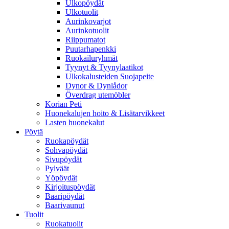
Ulkopöydät
Ulkotuolit
Aurinkovarjot
Aurinkotuolit
Riippumatot
Puutarhapenkki
Ruokailuryhmät
Tyynyt & Tyynylaatikot
Ulkokalusteiden Suojapeite
Dynor & Dynlådor
Överdrag utemöbler
Korian Peti
Huonekalujen hoito & Lisätarvikkeet
Lasten huonekalut
Pöytä
Ruokapöydät
Sohvapöydät
Sivupöydät
Pylväät
Yöpöydät
Kirjoituspöydät
Baaripöydät
Baarivaunut
Tuolit
Ruokatuolit