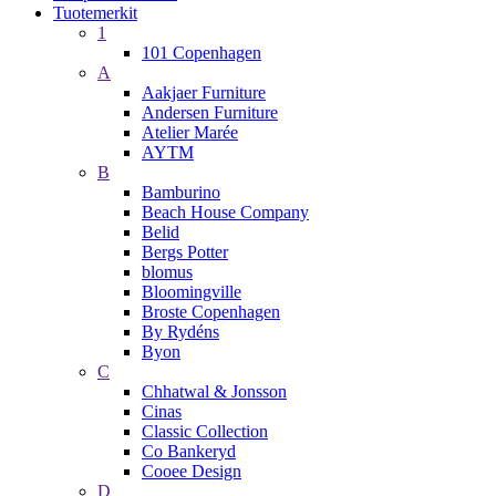
Tuotemerkit
1
101 Copenhagen
A
Aakjaer Furniture
Andersen Furniture
Atelier Marée
AYTM
B
Bamburino
Beach House Company
Belid
Bergs Potter
blomus
Bloomingville
Broste Copenhagen
By Rydéns
Byon
C
Chhatwal & Jonsson
Cinas
Classic Collection
Co Bankeryd
Cooee Design
D