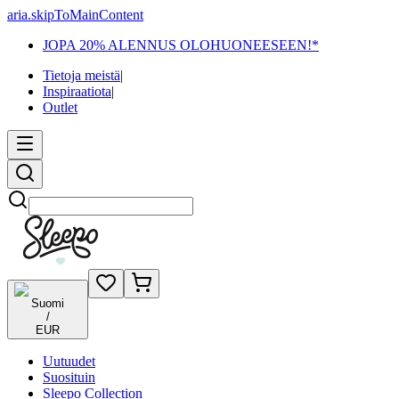
aria.skipToMainContent
JOPA 20% ALENNUS OLOHUONEESEEN!*
Tietoja meistä
|
Inspiraatiota
|
Outlet
Etsi
Suomi
/
EUR
Uutuudet
Suosituin
Sleepo Collection