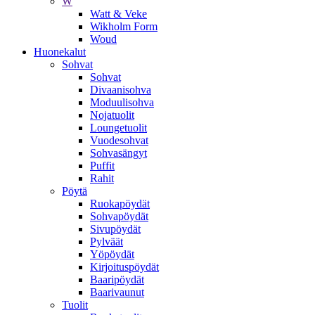
W
Watt & Veke
Wikholm Form
Woud
Huonekalut
Sohvat
Sohvat
Divaanisohva
Moduulisohva
Nojatuolit
Loungetuolit
Vuodesohvat
Sohvasängyt
Puffit
Rahit
Pöytä
Ruokapöydät
Sohvapöydät
Sivupöydät
Pylväät
Yöpöydät
Kirjoituspöydät
Baaripöydät
Baarivaunut
Tuolit