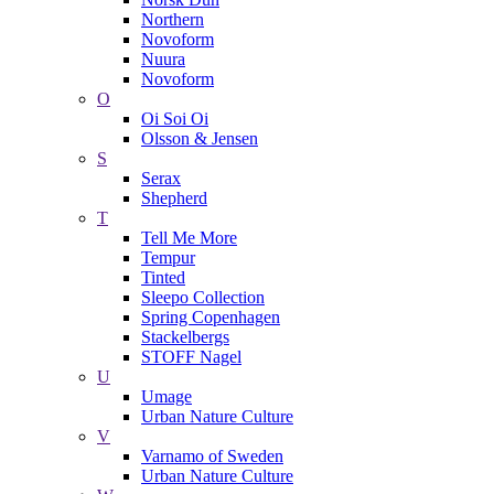
Northern
Novoform
Nuura
Novoform
O
Oi Soi Oi
Olsson & Jensen
S
Serax
Shepherd
T
Tell Me More
Tempur
Tinted
Sleepo Collection
Spring Copenhagen
Stackelbergs
STOFF Nagel
U
Umage
Urban Nature Culture
V
Varnamo of Sweden
Urban Nature Culture