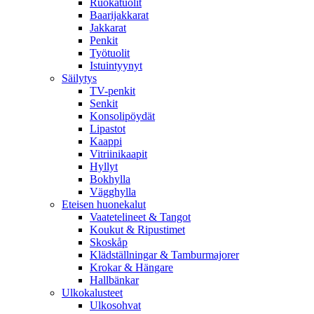
Ruokatuolit
Baarijakkarat
Jakkarat
Penkit
Työtuolit
Istuintyynyt
Säilytys
TV-penkit
Senkit
Konsolipöydät
Lipastot
Kaappi
Vitriinikaapit
Hyllyt
Bokhylla
Vägghylla
Eteisen huonekalut
Vaatetelineet & Tangot
Koukut & Ripustimet
Skoskåp
Klädställningar & Tamburmajorer
Krokar & Hängare
Hallbänkar
Ulkokalusteet
Ulkosohvat