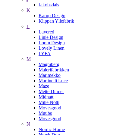
Jakobsdals
K
Karup Design
Klippan Yllefabrik
L
Layered
Linie Design
Loom Design
Lovely Linen
LYFA
M
Magniberg
Malerifabrikken
Marimekko
Martinelli Luce
Maze
Mette Ditmer
Midnatt
Mille Notti
Movesgood
Muubs
Movesgood
N
Nordic Home
Norsk Dun