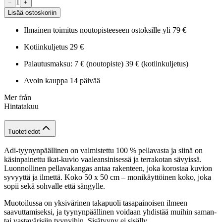
1
−
+
Lisää ostoskoriin
Ilmainen toimitus noutopisteeseen ostoksille yli 79 €
Kotiinkuljetus 29 €
Palautusmaksu: 7 € (noutopiste) 39 € (kotiinkuljetus)
Avoin kauppa 14 päivää
Mer från
Hintatakuu
Tuotetiedot
Adi-tyynynpäällinen on valmistettu 100 % pellavasta ja siinä on
käsinpainettu ikat-kuvio vaaleansinisessä ja terrakotan sävyissä.
Luonnollinen pellavakangas antaa rakenteen, joka korostaa kuvion
syvyyttä ja ilmettä. Koko 50 x 50 cm – monikäyttöinen koko, joka
sopii sekä sohvalle että sängylle.
Muotoilussa on yksivärinen takapuoli tasapainoisen ilmeen
saavuttamiseksi, ja tyynynpäällinen voidaan yhdistää muihin saman-
tai vastavärisiin tyynyihin. Sisätyyny ei sisälly.