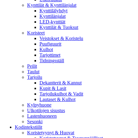
Kynttilät & Kynttilänjalat
Kynttilälyhdyt
Kynttilänjalat
LED-kynttiät
Kynttilät & Tuoksut
Koristeet
Veistokset & Koristelu
Puufiguurit
Kulhot
Tarjottimet
Tidningsställ
Peilit
Taulut
Tarjoilu
Dekantterit & Kannut
Kupit & Lasit
Tarjoilukulhot & Vadit
Lautaset & Kulhot
Kylpyhuone
Ulkotilojen sisustus
Lastenhuoneen
Sesonki
Kodintekstiilit
Koristetyynyt & Huovat