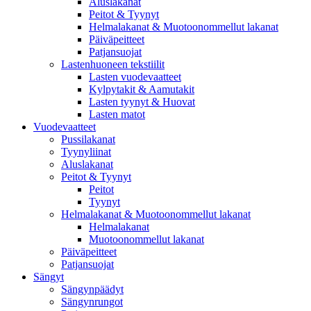
Aluslakanat
Peitot & Tyynyt
Helmalakanat & Muotoonommellut lakanat
Päiväpeitteet
Patjansuojat
Lastenhuoneen tekstiilit
Lasten vuodevaatteet
Kylpytakit & Aamutakit
Lasten tyynyt & Huovat
Lasten matot
Vuodevaatteet
Pussilakanat
Tyynyliinat
Aluslakanat
Peitot & Tyynyt
Peitot
Tyynyt
Helmalakanat & Muotoonommellut lakanat
Helmalakanat
Muotoonommellut lakanat
Päiväpeitteet
Patjansuojat
Sängyt
Sängynpäädyt
Sängynrungot