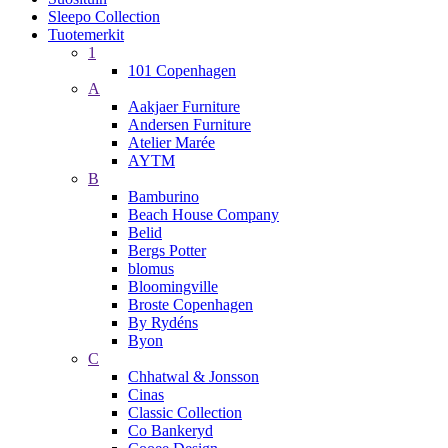
Sleepo Collection
Tuotemerkit
1
101 Copenhagen
A
Aakjaer Furniture
Andersen Furniture
Atelier Marée
AYTM
B
Bamburino
Beach House Company
Belid
Bergs Potter
blomus
Bloomingville
Broste Copenhagen
By Rydéns
Byon
C
Chhatwal & Jonsson
Cinas
Classic Collection
Co Bankeryd