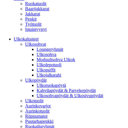
Ruokatuolit
Baarijakkarat
Jakkarat
Penkit
Työtuolit
Istuintyynyt
Ulkokalusteet
Ulkosohvat
Loungeryhmät
Ulkosohva
Moduulisohva Ulkok
Ulkolepotuoli
Ulkopuffit
Ulkojalkarahi
Ulkopöydät
Ulkoruokapöytä
Kahvilapöydät & Parvekepöydät
Ulkosohvapöydät & Ulkosivupöydät
Ulkotuolit
Aurinkovarjot
Aurinkotuolit
Riippumatot
Puutarhapenkki
Ruokailuryhmät