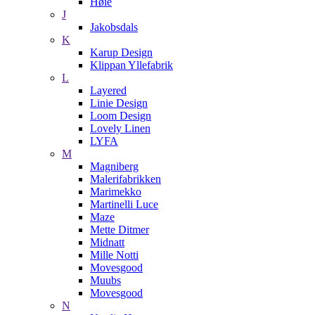
Høie
J
Jakobsdals
K
Karup Design
Klippan Yllefabrik
L
Layered
Linie Design
Loom Design
Lovely Linen
LYFA
M
Magniberg
Malerifabrikken
Marimekko
Martinelli Luce
Maze
Mette Ditmer
Midnatt
Mille Notti
Movesgood
Muubs
Movesgood
N