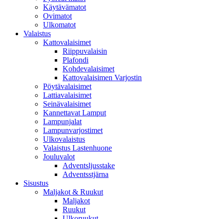
Käytävämatot
Ovimatot
Ulkomatot
Valaistus
Kattovalaisimet
Riippuvalaisin
Plafondi
Kohdevalaisimet
Kattovalaisimen Varjostin
Pöytävalaisimet
Lattiavalaisimet
Seinävalaisimet
Kannettavat Lamput
Lampunjalat
Lampunvarjostimet
Ulkovalaistus
Valaistus Lastenhuone
Jouluvalot
Adventsljusstake
Adventsstjärna
Sisustus
Maljakot & Ruukut
Maljakot
Ruukut
Ulkoruukut