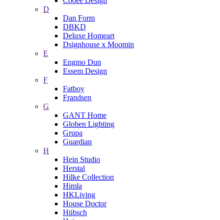
Cooee Design
D
Dan Form
DBKD
Deluxe Homeart
Dsignhouse x Moomin
E
Engmo Dun
Essem Design
F
Fatboy
Frandsen
G
GANT Home
Globen Lighting
Grupa
Guardian
H
Hein Studio
Herstal
Hilke Collection
Himla
HKLiving
House Doctor
Hübsch