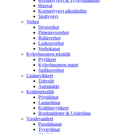
Koristetyynyt & Tyynynpäälliset
Huovat
Koristetyynyt ulkotiloihin
Sisätyynyt
Verhot
Sivuverhot
Pimennysverhot
Rullaverhot
Laskosverhot
Verhokapat
Kylpyhuoneen tekstiilit
Pyyhkeet
Kylpyhuoneen matot
Suihkuverhot
Lisätarvikkeet
Tohvelit
Aamutakki
Keittiötekstiilit
Pöytäliinat
Lautasliinat
Keittiöpyyhkeet
Bordstabletter & Underlägg
Vuodevaatteet
Pussilakanat
Tyynyliinat