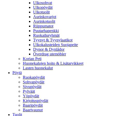
Ulkosohvat
Ulkopöydät
Ulkotuolit
Aurinkovarjot
Aurinkotuolit
Riippumatot
Puutarhapenkki
Ruokailuryhmät
Tyynyt & Tyynylaatikot
Ulkokalusteiden Suojapeite
Dynor & Dynlådor
Överdrag utemöbler
Korian Peti
Huonekalujen hoito & Lisätarvikkeet
Lasten huonekalut
Pöytä
Ruokapöydät
Sohvapöydät
Sivupöydät
Pylväät
Yöpöydät
Kirjoituspöydät
Baaripöydät
Baarivaunut
Tuolit