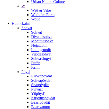
Urban Nature Culture
W
Watt & Veke
Wikholm Form
Woud
Huonekalut
Sohvat
Sohvat
Divaanisohva
Moduulisohva
Nojatuolit
Loungetuolit
Vuodesohvat
Sohvasängyt
Puffit
Rahit
Pöytä
Ruokapöydät
Sohvapöydät
Sivupöydät
Pylväät
Yöpöydät
Kirjoituspöydät
Baaripöydät
Baarivaunut