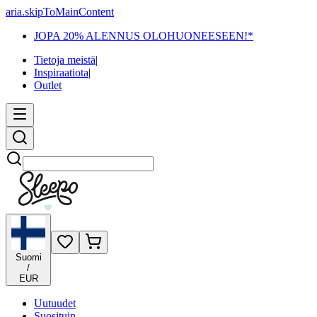
aria.skipToMainContent
JOPA 20% ALENNUS OLOHUONEESEEN!*
Tietoja meistä
|
Inspiraatiota
|
Outlet
Etsi
Suomi
/
EUR
Uutuudet
Suosituin