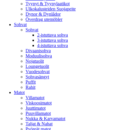
Tyynyt & Tyynylaatikot
Ulkokalusteiden Suojapeite
Dynor & Dynlådor
Överdrag utemöbler
Sohvat
Sohvat
2-istuttava sohva
3-istuttava sohva
4-istuttava sohva
Divaanisohva
Moduulisohva
Nojatuolit
Loungetuolit
Vuodesohvat
Sohvasängyt
Puffit
Rahit
Matot
Villamatot
Viskoosimatot
Juuttimatot
Puuvillamatot
Nukka & Karvamatot
Taljat & Nahat
Pyöreät matot