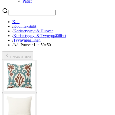
Patjat
Etsi
Koti
/
Kodintekstiilit
/
Koristetyynyt & Huovat
/
Koristetyynyt & Tyynynpäälliset
/
Tyynynpäällinen
/
Adi Putevar Lin 50x50
Previous slide