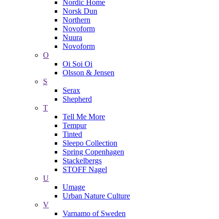
Nordic Home
Norsk Dun
Northern
Novoform
Nuura
Novoform
O
Oi Soi Oi
Olsson & Jensen
S
Serax
Shepherd
T
Tell Me More
Tempur
Tinted
Sleepo Collection
Spring Copenhagen
Stackelbergs
STOFF Nagel
U
Umage
Urban Nature Culture
V
Varnamo of Sweden