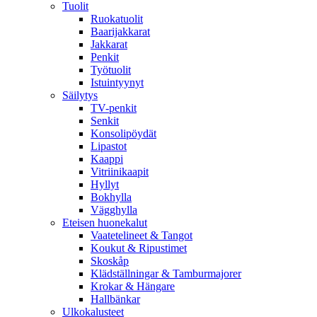
Tuolit
Ruokatuolit
Baarijakkarat
Jakkarat
Penkit
Työtuolit
Istuintyynyt
Säilytys
TV-penkit
Senkit
Konsolipöydät
Lipastot
Kaappi
Vitriinikaapit
Hyllyt
Bokhylla
Vägghylla
Eteisen huonekalut
Vaatetelineet & Tangot
Koukut & Ripustimet
Skoskåp
Klädställningar & Tamburmajorer
Krokar & Hängare
Hallbänkar
Ulkokalusteet