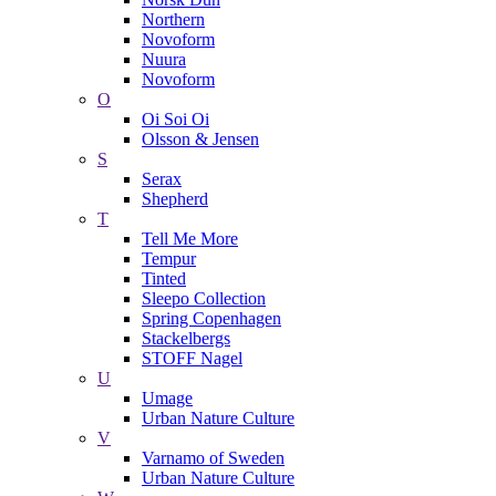
Northern
Novoform
Nuura
Novoform
O
Oi Soi Oi
Olsson & Jensen
S
Serax
Shepherd
T
Tell Me More
Tempur
Tinted
Sleepo Collection
Spring Copenhagen
Stackelbergs
STOFF Nagel
U
Umage
Urban Nature Culture
V
Varnamo of Sweden
Urban Nature Culture