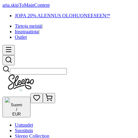
aria.skipToMainContent
JOPA 20% ALENNUS OLOHUONEESEEN!*
Tietoja meistä
|
Inspiraatiota
|
Outlet
Etsi
Suomi
/
EUR
Uutuudet
Suosituin
Sleepo Collection