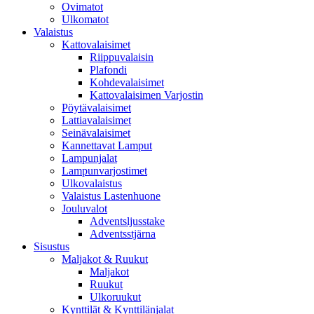
Ovimatot
Ulkomatot
Valaistus
Kattovalaisimet
Riippuvalaisin
Plafondi
Kohdevalaisimet
Kattovalaisimen Varjostin
Pöytävalaisimet
Lattiavalaisimet
Seinävalaisimet
Kannettavat Lamput
Lampunjalat
Lampunvarjostimet
Ulkovalaistus
Valaistus Lastenhuone
Jouluvalot
Adventsljusstake
Adventsstjärna
Sisustus
Maljakot & Ruukut
Maljakot
Ruukut
Ulkoruukut
Kynttilät & Kynttilänjalat