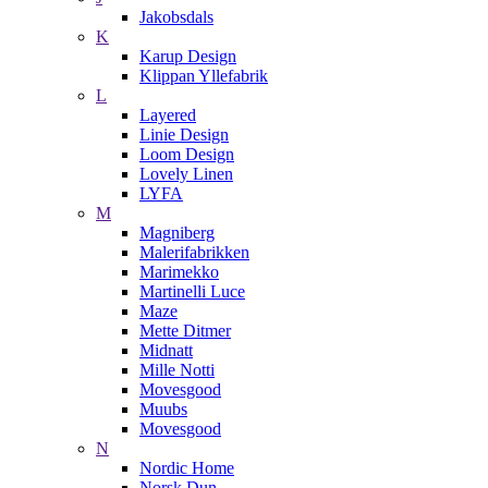
Jakobsdals
K
Karup Design
Klippan Yllefabrik
L
Layered
Linie Design
Loom Design
Lovely Linen
LYFA
M
Magniberg
Malerifabrikken
Marimekko
Martinelli Luce
Maze
Mette Ditmer
Midnatt
Mille Notti
Movesgood
Muubs
Movesgood
N
Nordic Home
Norsk Dun