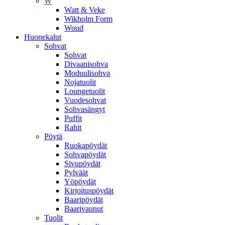
W
Watt & Veke
Wikholm Form
Woud
Huonekalut
Sohvat
Sohvat
Divaanisohva
Moduulisohva
Nojatuolit
Loungetuolit
Vuodesohvat
Sohvasängyt
Puffit
Rahit
Pöytä
Ruokapöydät
Sohvapöydät
Sivupöydät
Pylväät
Yöpöydät
Kirjoituspöydät
Baaripöydät
Baarivaunut
Tuolit