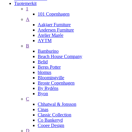
Tuotemerkit
1
101 Copenhagen
A
Aakjaer Furniture
Andersen Furniture
Atelier Marée
AYTM
B
Bamburino
Beach House Company
Belid
Bergs Potter
blomus
Bloomingville
Broste Copenhagen
By Rydéns
Byon
C
Chhatwal & Jonsson
Cinas
Classic Collection
Co Bankeryd
Cooee Design
D