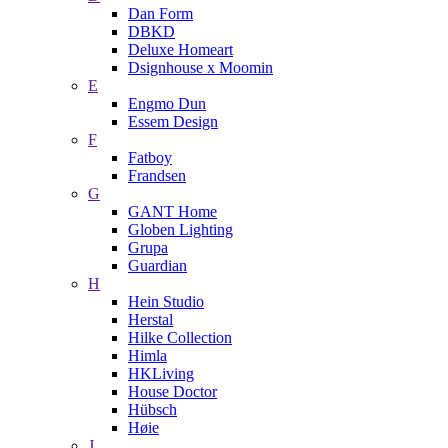
Dan Form
DBKD
Deluxe Homeart
Dsignhouse x Moomin
E
Engmo Dun
Essem Design
F
Fatboy
Frandsen
G
GANT Home
Globen Lighting
Grupa
Guardian
H
Hein Studio
Herstal
Hilke Collection
Himla
HKLiving
House Doctor
Hübsch
Høie
J