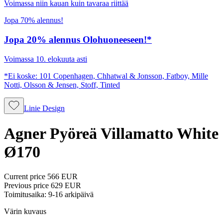
Voimassa niin kauan kuin tavaraa riittää
Jopa 70% alennus!
Jopa 20% alennus Olohuoneeseen!*
Voimassa 10. elokuuta asti
*Ei koske: 101 Copenhagen, Chhatwal & Jonsson, Fatboy, Mille
Notti, Olsson & Jensen, Stoff, Tinted
Linie Design
Agner Pyöreä Villamatto White
Ø170
Current price
566 EUR
Previous price
629 EUR
Toimitusaika: 9-16 arkipäivä
Värin kuvaus