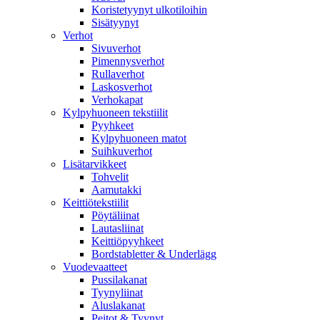
Koristetyynyt ulkotiloihin
Sisätyynyt
Verhot
Sivuverhot
Pimennysverhot
Rullaverhot
Laskosverhot
Verhokapat
Kylpyhuoneen tekstiilit
Pyyhkeet
Kylpyhuoneen matot
Suihkuverhot
Lisätarvikkeet
Tohvelit
Aamutakki
Keittiötekstiilit
Pöytäliinat
Lautasliinat
Keittiöpyyhkeet
Bordstabletter & Underlägg
Vuodevaatteet
Pussilakanat
Tyynyliinat
Aluslakanat
Peitot & Tyynyt