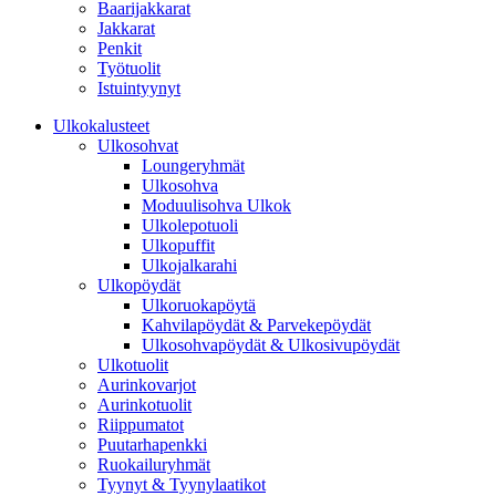
Baarijakkarat
Jakkarat
Penkit
Työtuolit
Istuintyynyt
Ulkokalusteet
Ulkosohvat
Loungeryhmät
Ulkosohva
Moduulisohva Ulkok
Ulkolepotuoli
Ulkopuffit
Ulkojalkarahi
Ulkopöydät
Ulkoruokapöytä
Kahvilapöydät & Parvekepöydät
Ulkosohvapöydät & Ulkosivupöydät
Ulkotuolit
Aurinkovarjot
Aurinkotuolit
Riippumatot
Puutarhapenkki
Ruokailuryhmät
Tyynyt & Tyynylaatikot