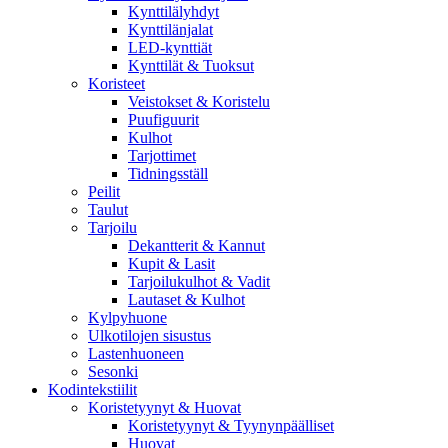
Kynttilälyhdyt
Kynttilänjalat
LED-kynttiät
Kynttilät & Tuoksut
Koristeet
Veistokset & Koristelu
Puufiguurit
Kulhot
Tarjottimet
Tidningsställ
Peilit
Taulut
Tarjoilu
Dekantterit & Kannut
Kupit & Lasit
Tarjoilukulhot & Vadit
Lautaset & Kulhot
Kylpyhuone
Ulkotilojen sisustus
Lastenhuoneen
Sesonki
Kodintekstiilit
Koristetyynyt & Huovat
Koristetyynyt & Tyynynpäälliset
Huovat