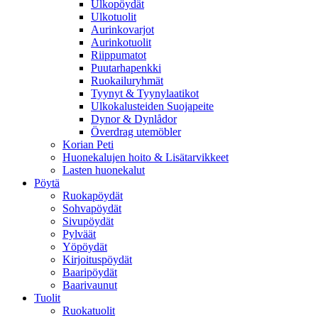
Ulkopöydät
Ulkotuolit
Aurinkovarjot
Aurinkotuolit
Riippumatot
Puutarhapenkki
Ruokailuryhmät
Tyynyt & Tyynylaatikot
Ulkokalusteiden Suojapeite
Dynor & Dynlådor
Överdrag utemöbler
Korian Peti
Huonekalujen hoito & Lisätarvikkeet
Lasten huonekalut
Pöytä
Ruokapöydät
Sohvapöydät
Sivupöydät
Pylväät
Yöpöydät
Kirjoituspöydät
Baaripöydät
Baarivaunut
Tuolit
Ruokatuolit