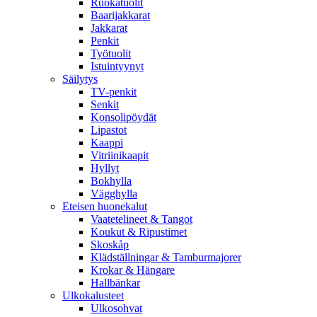
Ruokatuolit
Baarijakkarat
Jakkarat
Penkit
Työtuolit
Istuintyynyt
Säilytys
TV-penkit
Senkit
Konsolipöydät
Lipastot
Kaappi
Vitriinikaapit
Hyllyt
Bokhylla
Vägghylla
Eteisen huonekalut
Vaatetelineet & Tangot
Koukut & Ripustimet
Skoskåp
Klädställningar & Tamburmajorer
Krokar & Hängare
Hallbänkar
Ulkokalusteet
Ulkosohvat