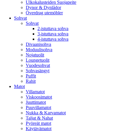
Ulkokalusteiden Suojapeite
Dynor & Dynlådor
Överdrag utemöbler
Sohvat
Sohvat
2-istuttava sohva
3-istuttava sohva
4-istuttava sohva
Divaanisohva
Moduulisohva
Nojatuolit
Loungetuolit
Vuodesohvat
Sohvasängyt
Puffit
Rahit
Matot
Villamatot
Viskoosimatot
Juuttimatot
Puuvillamatot
Nukka & Karvamatot
Taljat & Nahat
Pyöreät matot
Käytävämatot