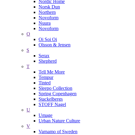
Nordic Home
Norsk Dun
Northern
Novoform
Nuura
Novoform
O
Oi Soi Oi
Olsson & Jensen
S
Serax
Shepherd
T
Tell Me More
Tempur
Tinted
Sleepo Collection
Spring Copenhagen
Stackelbergs
STOFF Nagel
U
Umage
Urban Nature Culture
V
Varnamo of Sweden