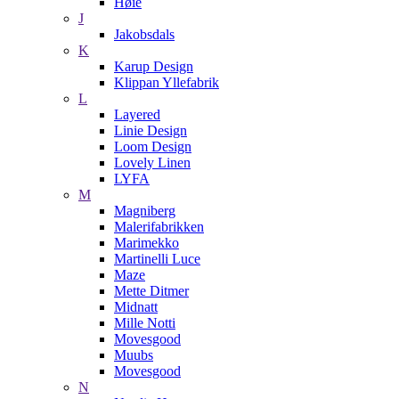
Høie
J
Jakobsdals
K
Karup Design
Klippan Yllefabrik
L
Layered
Linie Design
Loom Design
Lovely Linen
LYFA
M
Magniberg
Malerifabrikken
Marimekko
Martinelli Luce
Maze
Mette Ditmer
Midnatt
Mille Notti
Movesgood
Muubs
Movesgood
N