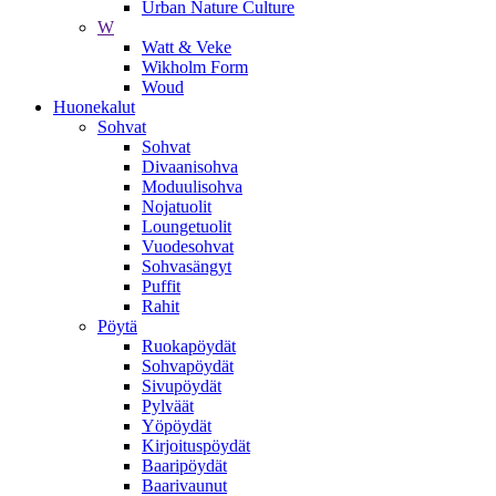
Urban Nature Culture
W
Watt & Veke
Wikholm Form
Woud
Huonekalut
Sohvat
Sohvat
Divaanisohva
Moduulisohva
Nojatuolit
Loungetuolit
Vuodesohvat
Sohvasängyt
Puffit
Rahit
Pöytä
Ruokapöydät
Sohvapöydät
Sivupöydät
Pylväät
Yöpöydät
Kirjoituspöydät
Baaripöydät
Baarivaunut