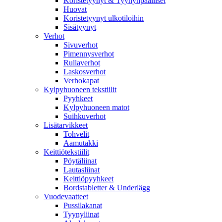
Koristetyynyt & Tyynynpäälliset
Huovat
Koristetyynyt ulkotiloihin
Sisätyynyt
Verhot
Sivuverhot
Pimennysverhot
Rullaverhot
Laskosverhot
Verhokapat
Kylpyhuoneen tekstiilit
Pyyhkeet
Kylpyhuoneen matot
Suihkuverhot
Lisätarvikkeet
Tohvelit
Aamutakki
Keittiötekstiilit
Pöytäliinat
Lautasliinat
Keittiöpyyhkeet
Bordstabletter & Underlägg
Vuodevaatteet
Pussilakanat
Tyynyliinat