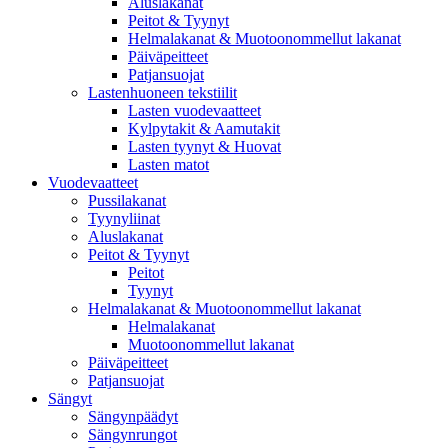
Aluslakanat
Peitot & Tyynyt
Helmalakanat & Muotoonommellut lakanat
Päiväpeitteet
Patjansuojat
Lastenhuoneen tekstiilit
Lasten vuodevaatteet
Kylpytakit & Aamutakit
Lasten tyynyt & Huovat
Lasten matot
Vuodevaatteet
Pussilakanat
Tyynyliinat
Aluslakanat
Peitot & Tyynyt
Peitot
Tyynyt
Helmalakanat & Muotoonommellut lakanat
Helmalakanat
Muotoonommellut lakanat
Päiväpeitteet
Patjansuojat
Sängyt
Sängynpäädyt
Sängynrungot