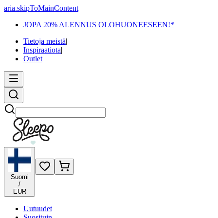
aria.skipToMainContent
JOPA 20% ALENNUS OLOHUONEESEEN!*
Tietoja meistä
|
Inspiraatiota
|
Outlet
Etsi
Suomi
/
EUR
Uutuudet
Suosituin