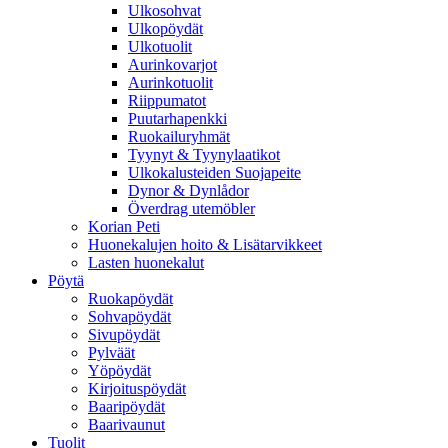
Ulkosohvat
Ulkopöydät
Ulkotuolit
Aurinkovarjot
Aurinkotuolit
Riippumatot
Puutarhapenkki
Ruokailuryhmät
Tyynyt & Tyynylaatikot
Ulkokalusteiden Suojapeite
Dynor & Dynlådor
Överdrag utemöbler
Korian Peti
Huonekalujen hoito & Lisätarvikkeet
Lasten huonekalut
Pöytä
Ruokapöydät
Sohvapöydät
Sivupöydät
Pylväät
Yöpöydät
Kirjoituspöydät
Baaripöydät
Baarivaunut
Tuolit