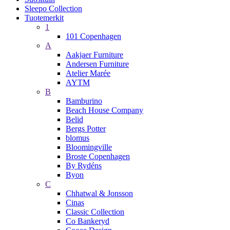
Sleepo Collection
Tuotemerkit
1
101 Copenhagen
A
Aakjaer Furniture
Andersen Furniture
Atelier Marée
AYTM
B
Bamburino
Beach House Company
Belid
Bergs Potter
blomus
Bloomingville
Broste Copenhagen
By Rydéns
Byon
C
Chhatwal & Jonsson
Cinas
Classic Collection
Co Bankeryd