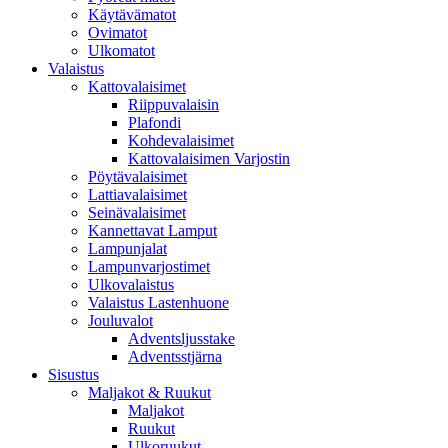
Käytävämatot
Ovimatot
Ulkomatot
Valaistus
Kattovalaisimet
Riippuvalaisin
Plafondi
Kohdevalaisimet
Kattovalaisimen Varjostin
Pöytävalaisimet
Lattiavalaisimet
Seinävalaisimet
Kannettavat Lamput
Lampunjalat
Lampunvarjostimet
Ulkovalaistus
Valaistus Lastenhuone
Jouluvalot
Adventsljusstake
Adventsstjärna
Sisustus
Maljakot & Ruukut
Maljakot
Ruukut
Ulkoruukut