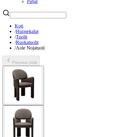
Patjat
Etsi
Koti
/
Huonekalut
/
Tuolit
/
Ruokatuolit
/
Aole Nojatuoli
Previous slide