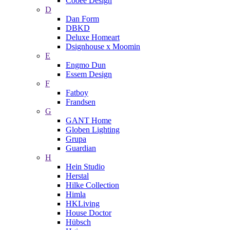
Cooee Design
D
Dan Form
DBKD
Deluxe Homeart
Dsignhouse x Moomin
E
Engmo Dun
Essem Design
F
Fatboy
Frandsen
G
GANT Home
Globen Lighting
Grupa
Guardian
H
Hein Studio
Herstal
Hilke Collection
Himla
HKLiving
House Doctor
Hübsch