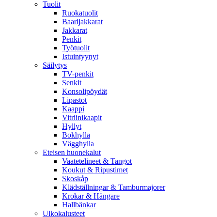
Tuolit
Ruokatuolit
Baarijakkarat
Jakkarat
Penkit
Työtuolit
Istuintyynyt
Säilytys
TV-penkit
Senkit
Konsolipöydät
Lipastot
Kaappi
Vitriinikaapit
Hyllyt
Bokhylla
Vägghylla
Eteisen huonekalut
Vaatetelineet & Tangot
Koukut & Ripustimet
Skoskåp
Klädställningar & Tamburmajorer
Krokar & Hängare
Hallbänkar
Ulkokalusteet