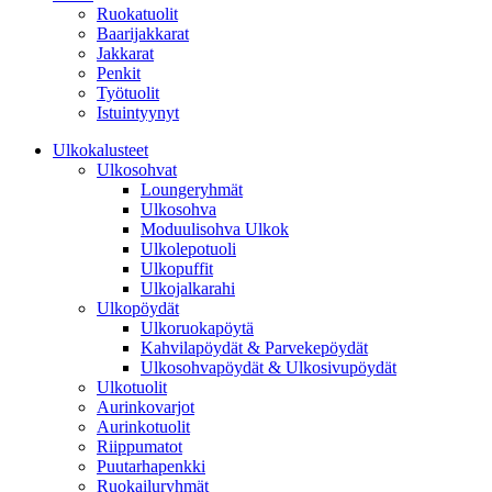
Ruokatuolit
Baarijakkarat
Jakkarat
Penkit
Työtuolit
Istuintyynyt
Ulkokalusteet
Ulkosohvat
Loungeryhmät
Ulkosohva
Moduulisohva Ulkok
Ulkolepotuoli
Ulkopuffit
Ulkojalkarahi
Ulkopöydät
Ulkoruokapöytä
Kahvilapöydät & Parvekepöydät
Ulkosohvapöydät & Ulkosivupöydät
Ulkotuolit
Aurinkovarjot
Aurinkotuolit
Riippumatot
Puutarhapenkki
Ruokailuryhmät