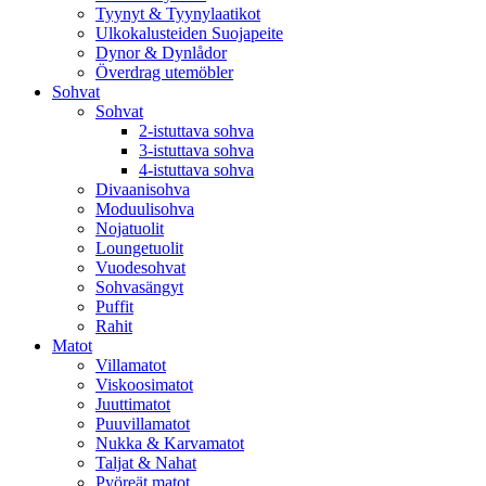
Tyynyt & Tyynylaatikot
Ulkokalusteiden Suojapeite
Dynor & Dynlådor
Överdrag utemöbler
Sohvat
Sohvat
2-istuttava sohva
3-istuttava sohva
4-istuttava sohva
Divaanisohva
Moduulisohva
Nojatuolit
Loungetuolit
Vuodesohvat
Sohvasängyt
Puffit
Rahit
Matot
Villamatot
Viskoosimatot
Juuttimatot
Puuvillamatot
Nukka & Karvamatot
Taljat & Nahat
Pyöreät matot