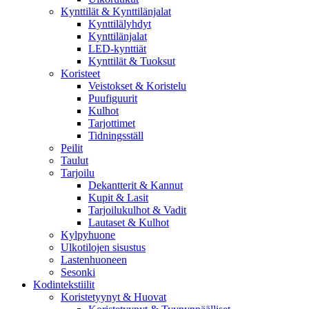
Kynttilät & Kynttilänjalat
Kynttilälyhdyt
Kynttilänjalat
LED-kynttiät
Kynttilät & Tuoksut
Koristeet
Veistokset & Koristelu
Puufiguurit
Kulhot
Tarjottimet
Tidningsställ
Peilit
Taulut
Tarjoilu
Dekantterit & Kannut
Kupit & Lasit
Tarjoilukulhot & Vadit
Lautaset & Kulhot
Kylpyhuone
Ulkotilojen sisustus
Lastenhuoneen
Sesonki
Kodintekstiilit
Koristetyynyt & Huovat