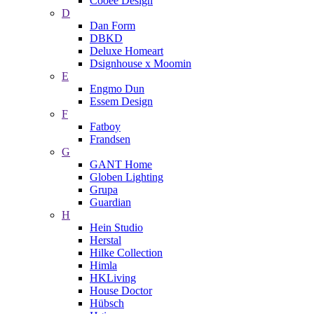
Cooee Design
D
Dan Form
DBKD
Deluxe Homeart
Dsignhouse x Moomin
E
Engmo Dun
Essem Design
F
Fatboy
Frandsen
G
GANT Home
Globen Lighting
Grupa
Guardian
H
Hein Studio
Herstal
Hilke Collection
Himla
HKLiving
House Doctor
Hübsch