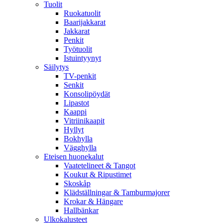
Tuolit
Ruokatuolit
Baarijakkarat
Jakkarat
Penkit
Työtuolit
Istuintyynyt
Säilytys
TV-penkit
Senkit
Konsolipöydät
Lipastot
Kaappi
Vitriinikaapit
Hyllyt
Bokhylla
Vägghylla
Eteisen huonekalut
Vaatetelineet & Tangot
Koukut & Ripustimet
Skoskåp
Klädställningar & Tamburmajorer
Krokar & Hängare
Hallbänkar
Ulkokalusteet