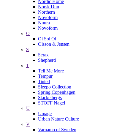
Nordic Home
Norsk Dun
Northern
Novoform
Nuura
Novoform
O
Oi Soi Oi
Olsson & Jensen
S
Serax
Shepherd
T
Tell Me More
Tempur
Tinted
Sleepo Collection
Spring Copenhagen
Stackelbergs
STOFF Nagel
U
Umage
Urban Nature Culture
V
Varnamo of Sweden