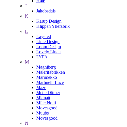
Høie
J
Jakobsdals
K
Karup Design
Klippan Yllefabrik
L
Layered
Linie Design
Loom Design
Lovely Linen
LYFA
M
Magniberg
Malerifabrikken
Marimekko
Martinelli Luce
Maze
Mette Ditmer
Midnatt
Mille Notti
Movesgood
Muubs
Movesgood
N