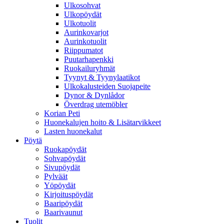
Ulkosohvat
Ulkopöydät
Ulkotuolit
Aurinkovarjot
Aurinkotuolit
Riippumatot
Puutarhapenkki
Ruokailuryhmät
Tyynyt & Tyynylaatikot
Ulkokalusteiden Suojapeite
Dynor & Dynlådor
Överdrag utemöbler
Korian Peti
Huonekalujen hoito & Lisätarvikkeet
Lasten huonekalut
Pöytä
Ruokapöydät
Sohvapöydät
Sivupöydät
Pylväät
Yöpöydät
Kirjoituspöydät
Baaripöydät
Baarivaunut
Tuolit