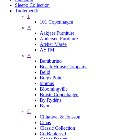
Sleepo Collection
Tuotemerkit
1
101 Copenhagen
A
Aakjaer Furniture
Andersen Furniture
Atelier Marée
AYTM
B
Bamburino
Beach House Company
Belid
Bergs Potter
blomus
Bloomingville
Broste Copenhagen
By Rydéns
Byon
C
Chhatwal & Jonsson
Cinas
Classic Collection
Co Bankeryd