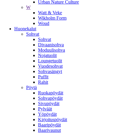
Urban Nature Culture
W
Watt & Veke
Wikholm Form
Woud
Huonekalut
Sohvat
Sohvat
Divaanisohva
Moduulisohva
Nojatuolit
Loungetuolit
Vuodesohvat
Sohvasängyt
Puffit
Rahit
Pöytä
Ruokapöydät
Sohvapöydät
Sivupöydät
Pylväät
Yöpöydät
Kirjoituspöydät
Baaripöydät
Baarivaunut