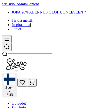
aria.skipToMainContent
JOPA 20% ALENNUS OLOHUONEESEEN!*
Tietoja meistä
|
Inspiraatiota
|
Outlet
Etsi
Suomi
/
EUR
Uutuudet
Suosituin