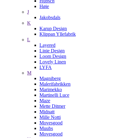
Hübsch
Høie
J
Jakobsdals
K
Karup Design
Klippan Yllefabrik
L
Layered
Linie Design
Loom Design
Lovely Linen
LYFA
M
Magniberg
Malerifabrikken
Marimekko
Martinelli Luce
Maze
Mette Ditmer
Midnatt
Mille Notti
Movesgood
Muubs
Movesgood