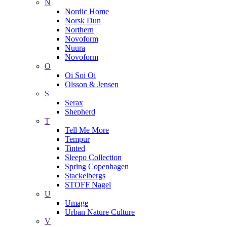
N
Nordic Home
Norsk Dun
Northern
Novoform
Nuura
Novoform
O
Oi Soi Oi
Olsson & Jensen
S
Serax
Shepherd
T
Tell Me More
Tempur
Tinted
Sleepo Collection
Spring Copenhagen
Stackelbergs
STOFF Nagel
U
Umage
Urban Nature Culture
V