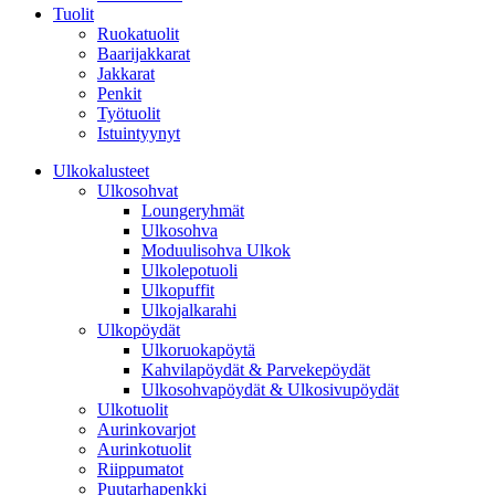
Tuolit
Ruokatuolit
Baarijakkarat
Jakkarat
Penkit
Työtuolit
Istuintyynyt
Ulkokalusteet
Ulkosohvat
Loungeryhmät
Ulkosohva
Moduulisohva Ulkok
Ulkolepotuoli
Ulkopuffit
Ulkojalkarahi
Ulkopöydät
Ulkoruokapöytä
Kahvilapöydät & Parvekepöydät
Ulkosohvapöydät & Ulkosivupöydät
Ulkotuolit
Aurinkovarjot
Aurinkotuolit
Riippumatot
Puutarhapenkki