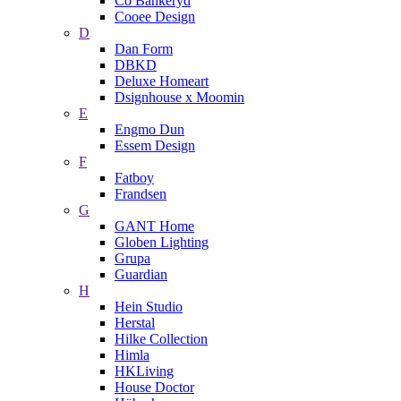
Co Bankeryd
Cooee Design
D
Dan Form
DBKD
Deluxe Homeart
Dsignhouse x Moomin
E
Engmo Dun
Essem Design
F
Fatboy
Frandsen
G
GANT Home
Globen Lighting
Grupa
Guardian
H
Hein Studio
Herstal
Hilke Collection
Himla
HKLiving
House Doctor