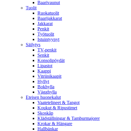
Baarivaunut
Tuolit
Ruokatuolit
Baarijakkarat
Jakkarat
Penkit
Työtuolit
Istuintyynyt
Säilytys
TV-penkit
Senkit
Konsolipöydät
Lipastot
Kaappi
Vitriinikaapit
Hyllyt
Bokhylla
Vägghylla
Eteisen huonekalut
Vaatetelineet & Tangot
Koukut & Ripustimet
Skoskåp
Klädställningar & Tamburmajorer
Krokar & Hängare
Hallbänkar