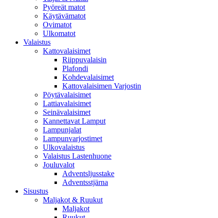
Pyöreät matot
Käytävämatot
Ovimatot
Ulkomatot
Valaistus
Kattovalaisimet
Riippuvalaisin
Plafondi
Kohdevalaisimet
Kattovalaisimen Varjostin
Pöytävalaisimet
Lattiavalaisimet
Seinävalaisimet
Kannettavat Lamput
Lampunjalat
Lampunvarjostimet
Ulkovalaistus
Valaistus Lastenhuone
Jouluvalot
Adventsljusstake
Adventsstjärna
Sisustus
Maljakot & Ruukut
Maljakot
Ruukut