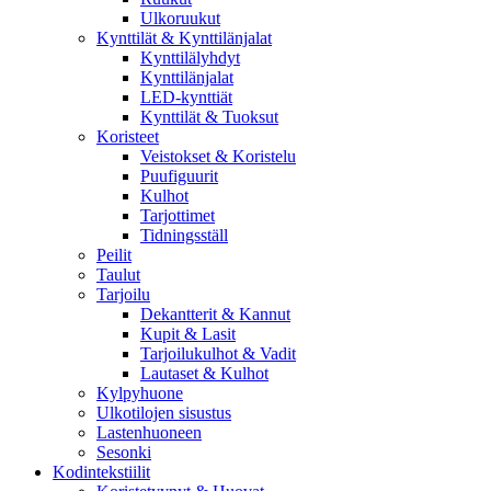
Ulkoruukut
Kynttilät & Kynttilänjalat
Kynttilälyhdyt
Kynttilänjalat
LED-kynttiät
Kynttilät & Tuoksut
Koristeet
Veistokset & Koristelu
Puufiguurit
Kulhot
Tarjottimet
Tidningsställ
Peilit
Taulut
Tarjoilu
Dekantterit & Kannut
Kupit & Lasit
Tarjoilukulhot & Vadit
Lautaset & Kulhot
Kylpyhuone
Ulkotilojen sisustus
Lastenhuoneen
Sesonki
Kodintekstiilit