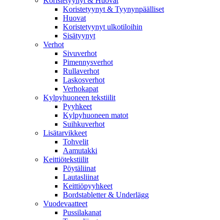
Koristetyynyt & Huovat
Koristetyynyt & Tyynynpäälliset
Huovat
Koristetyynyt ulkotiloihin
Sisätyynyt
Verhot
Sivuverhot
Pimennysverhot
Rullaverhot
Laskosverhot
Verhokapat
Kylpyhuoneen tekstiilit
Pyyhkeet
Kylpyhuoneen matot
Suihkuverhot
Lisätarvikkeet
Tohvelit
Aamutakki
Keittiötekstiilit
Pöytäliinat
Lautasliinat
Keittiöpyyhkeet
Bordstabletter & Underlägg
Vuodevaatteet
Pussilakanat