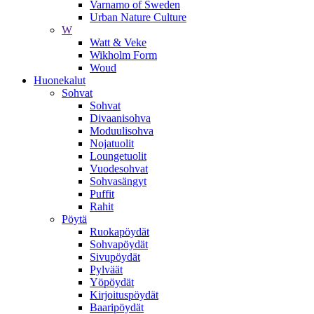
Varnamo of Sweden
Urban Nature Culture
W
Watt & Veke
Wikholm Form
Woud
Huonekalut
Sohvat
Sohvat
Divaanisohva
Moduulisohva
Nojatuolit
Loungetuolit
Vuodesohvat
Sohvasängyt
Puffit
Rahit
Pöytä
Ruokapöydät
Sohvapöydät
Sivupöydät
Pylväät
Yöpöydät
Kirjoituspöydät
Baaripöydät