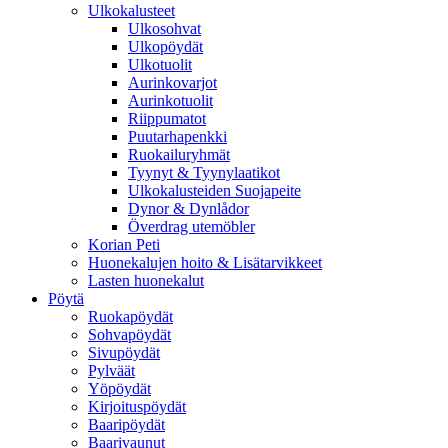
Ulkokalusteet
Ulkosohvat
Ulkopöydät
Ulkotuolit
Aurinkovarjot
Aurinkotuolit
Riippumatot
Puutarhapenkki
Ruokailuryhmät
Tyynyt & Tyynylaatikot
Ulkokalusteiden Suojapeite
Dynor & Dynlådor
Överdrag utemöbler
Korian Peti
Huonekalujen hoito & Lisätarvikkeet
Lasten huonekalut
Pöytä
Ruokapöydät
Sohvapöydät
Sivupöydät
Pylväät
Yöpöydät
Kirjoituspöydät
Baaripöydät
Baarivaunut