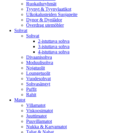
Ruokailuryhmät
Tyynyt & Tyynylaatikot
Ulkokalusteiden Suojapeite
Dynor & Dynlådor
Överdrag utemöbler
Sohvat
Sohvat
2-istuttava sohva
3-istuttava sohva
4-istuttava sohva
Divaanisohva
Moduulisohva
Nojatuolit
Loungetuolit
Vuodesohvat
Sohvasängyt
Puffit
Rahit
Matot
Villamatot
Viskoosimatot
Juuttimatot
Puuvillamatot
Nukka & Karvamatot
Taljat & Nahat