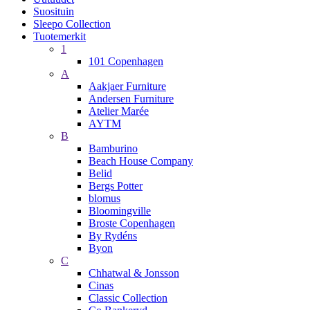
Suosituin
Sleepo Collection
Tuotemerkit
1
101 Copenhagen
A
Aakjaer Furniture
Andersen Furniture
Atelier Marée
AYTM
B
Bamburino
Beach House Company
Belid
Bergs Potter
blomus
Bloomingville
Broste Copenhagen
By Rydéns
Byon
C
Chhatwal & Jonsson
Cinas
Classic Collection