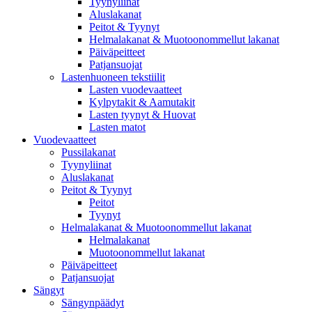
Tyynyliinat
Aluslakanat
Peitot & Tyynyt
Helmalakanat & Muotoonommellut lakanat
Päiväpeitteet
Patjansuojat
Lastenhuoneen tekstiilit
Lasten vuodevaatteet
Kylpytakit & Aamutakit
Lasten tyynyt & Huovat
Lasten matot
Vuodevaatteet
Pussilakanat
Tyynyliinat
Aluslakanat
Peitot & Tyynyt
Peitot
Tyynyt
Helmalakanat & Muotoonommellut lakanat
Helmalakanat
Muotoonommellut lakanat
Päiväpeitteet
Patjansuojat
Sängyt
Sängynpäädyt