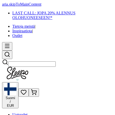
aria.skipToMainContent
LAST CALL: JOPA 20% ALENNUS
OLOHUONEESEEN!*
Tietoja meistä
|
Inspiraatiota
|
Outlet
Etsi
Suomi
/
EUR
Uutuudet