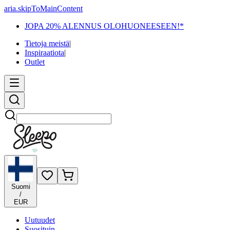
aria.skipToMainContent
JOPA 20% ALENNUS OLOHUONEESEEN!*
Tietoja meistä
|
Inspiraatiota
|
Outlet
Etsi
Suomi
/
EUR
Uutuudet
Suosituin