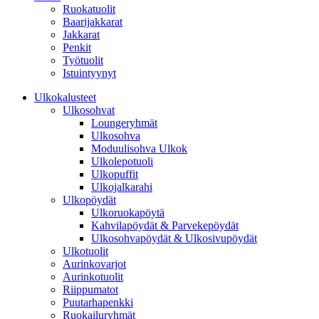
Ruokatuolit
Baarijakkarat
Jakkarat
Penkit
Työtuolit
Istuintyynyt
Ulkokalusteet
Ulkosohvat
Loungeryhmät
Ulkosohva
Moduulisohva Ulkok
Ulkolepotuoli
Ulkopuffit
Ulkojalkarahi
Ulkopöydät
Ulkoruokapöytä
Kahvilapöydät & Parvekepöydät
Ulkosohvapöydät & Ulkosivupöydät
Ulkotuolit
Aurinkovarjot
Aurinkotuolit
Riippumatot
Puutarhapenkki
Ruokailuryhmät