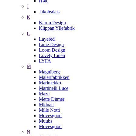
Høie
J
Jakobsdals
K
Karup Design
Klippan Yllefabrik
L
Layered
Linie Design
Loom Design
Lovely Linen
LYFA
M
Magniberg
Malerifabrikken
Marimekko
Martinelli Luce
Maze
Mette Ditmer
Midnatt
Mille Notti
Movesgood
Muubs
Movesgood
N