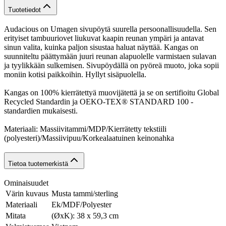
Tuotetiedot
Audacious on Umagen sivupöytä suurella persoonallisuudella. Sen
erityiset tambuuriovet liukuvat kaapin reunan ympäri ja antavat
sinun valita, kuinka paljon sisustaa haluat näyttää. Kangas on
suunniteltu päättymään juuri reunan alapuolelle varmistaen sulavan
ja tyylikkään sulkemisen. Sivupöydällä on pyöreä muoto, joka sopii
moniin kotisi paikkoihin. Hyllyt sisäpuolella.
Kangas on 100% kierrätettyä muovijätettä ja se on sertifioitu Global
Recycled Standardin ja OEKO-TEX® STANDARD 100 -
standardien mukaisesti.
Materiaali: Massiivitammi/MDP/Kierrätetty tekstiili
(polyesteri)/Massiivipuu/Korkealaatuinen keinonahka
Tietoa tuotemerkistä
Ominaisuudet
Värin kuvaus
Musta tammi/sterling
Materiaali
Ek/MDF/Polyester
Mitata
(ØxK): 38 x 59,3 cm