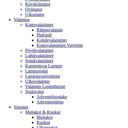
Käytävämatot
Ovimatot
Ulkomatot
Valaistus
Kattovalaisimet
Riippuvalaisin
Plafondi
Kohdevalaisimet
Kattovalaisimen Varjostin
Pöytävalaisimet
Lattiavalaisimet
Seinävalaisimet
Kannettavat Lamput
Lampunjalat
Lampunvarjostimet
Ulkovalaistus
Valaistus Lastenhuone
Jouluvalot
Adventsljusstake
Adventsstjärna
Sisustus
Maljakot & Ruukut
Maljakot
Ruukut
Ulkoruukut