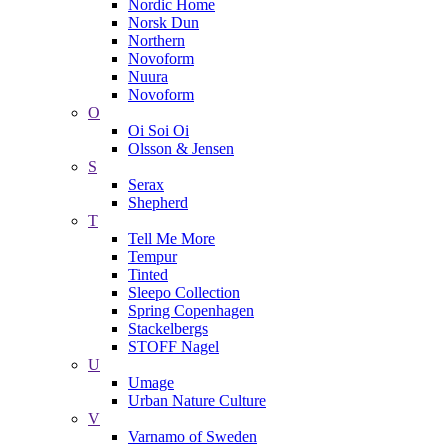
Nordic Home
Norsk Dun
Northern
Novoform
Nuura
Novoform
O
Oi Soi Oi
Olsson & Jensen
S
Serax
Shepherd
T
Tell Me More
Tempur
Tinted
Sleepo Collection
Spring Copenhagen
Stackelbergs
STOFF Nagel
U
Umage
Urban Nature Culture
V
Varnamo of Sweden