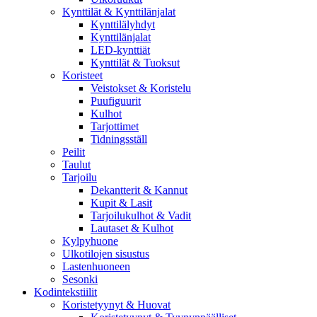
Kynttilät & Kynttilänjalat
Kynttilälyhdyt
Kynttilänjalat
LED-kynttiät
Kynttilät & Tuoksut
Koristeet
Veistokset & Koristelu
Puufiguurit
Kulhot
Tarjottimet
Tidningsställ
Peilit
Taulut
Tarjoilu
Dekantterit & Kannut
Kupit & Lasit
Tarjoilukulhot & Vadit
Lautaset & Kulhot
Kylpyhuone
Ulkotilojen sisustus
Lastenhuoneen
Sesonki
Kodintekstiilit
Koristetyynyt & Huovat