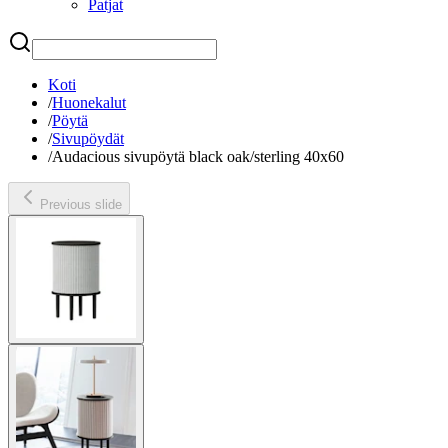
Patjat
Etsi
Koti
/
Huonekalut
/
Pöytä
/
Sivupöydät
/
Audacious sivupöytä black oak/sterling 40x60
Previous slide