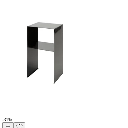
-31
%