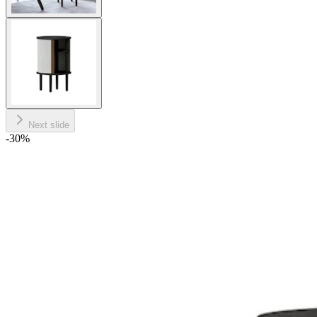
Next slide
-30
%