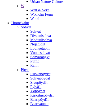
Urban Nature Culture
W
Watt & Veke
Wikholm Form
Woud
Huonekalut
Sohvat
Sohvat
Divaanisohva
Moduulisohva
Nojatuolit
Loungetuolit
Vuodesohvat
Sohvasängyt
Puffit
Rahit
Pöytä
Ruokapöydät
Sohvapöydät
Sivupöydät
Pylväät
Yöpöydät
Kirjoituspöydät
Baaripöydät
Baarivaunut