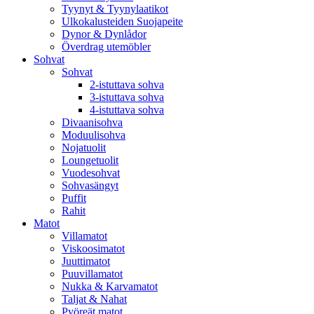
Tyynyt & Tyynylaatikot
Ulkokalusteiden Suojapeite
Dynor & Dynlådor
Överdrag utemöbler
Sohvat
Sohvat
2-istuttava sohva
3-istuttava sohva
4-istuttava sohva
Divaanisohva
Moduulisohva
Nojatuolit
Loungetuolit
Vuodesohvat
Sohvasängyt
Puffit
Rahit
Matot
Villamatot
Viskoosimatot
Juuttimatot
Puuvillamatot
Nukka & Karvamatot
Taljat & Nahat
Pyöreät matot