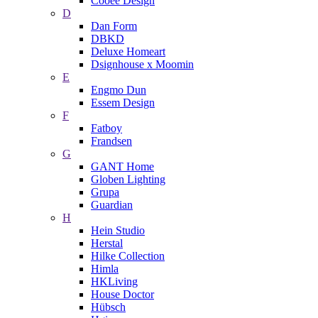
Cooee Design
D
Dan Form
DBKD
Deluxe Homeart
Dsignhouse x Moomin
E
Engmo Dun
Essem Design
F
Fatboy
Frandsen
G
GANT Home
Globen Lighting
Grupa
Guardian
H
Hein Studio
Herstal
Hilke Collection
Himla
HKLiving
House Doctor
Hübsch