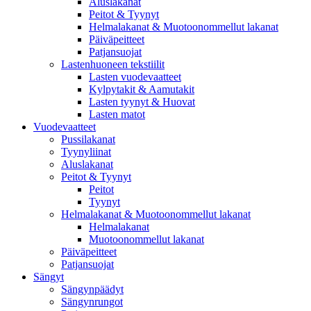
Aluslakanat
Peitot & Tyynyt
Helmalakanat & Muotoonommellut lakanat
Päiväpeitteet
Patjansuojat
Lastenhuoneen tekstiilit
Lasten vuodevaatteet
Kylpytakit & Aamutakit
Lasten tyynyt & Huovat
Lasten matot
Vuodevaatteet
Pussilakanat
Tyynyliinat
Aluslakanat
Peitot & Tyynyt
Peitot
Tyynyt
Helmalakanat & Muotoonommellut lakanat
Helmalakanat
Muotoonommellut lakanat
Päiväpeitteet
Patjansuojat
Sängyt
Sängynpäädyt
Sängynrungot