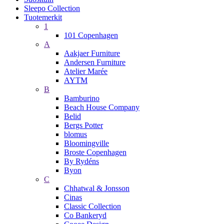
Sleepo Collection
Tuotemerkit
1
101 Copenhagen
A
Aakjaer Furniture
Andersen Furniture
Atelier Marée
AYTM
B
Bamburino
Beach House Company
Belid
Bergs Potter
blomus
Bloomingville
Broste Copenhagen
By Rydéns
Byon
C
Chhatwal & Jonsson
Cinas
Classic Collection
Co Bankeryd