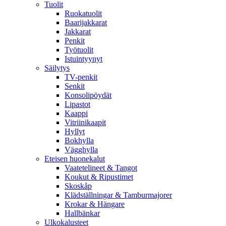
Tuolit
Ruokatuolit
Baarijakkarat
Jakkarat
Penkit
Työtuolit
Istuintyynyt
Säilytys
TV-penkit
Senkit
Konsolipöydät
Lipastot
Kaappi
Vitriinikaapit
Hyllyt
Bokhylla
Vägghylla
Eteisen huonekalut
Vaatetelineet & Tangot
Koukut & Ripustimet
Skoskåp
Klädställningar & Tamburmajorer
Krokar & Hängare
Hallbänkar
Ulkokalusteet