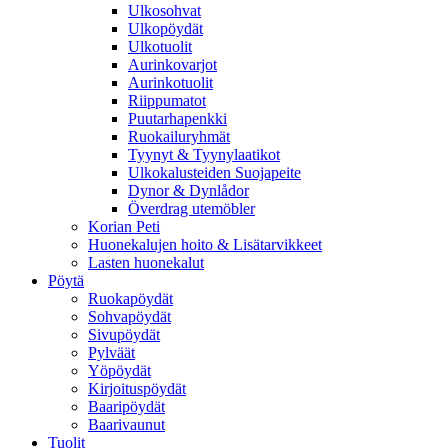
Ulkosohvat
Ulkopöydät
Ulkotuolit
Aurinkovarjot
Aurinkotuolit
Riippumatot
Puutarhapenkki
Ruokailuryhmät
Tyynyt & Tyynylaatikot
Ulkokalusteiden Suojapeite
Dynor & Dynlådor
Överdrag utemöbler
Korian Peti
Huonekalujen hoito & Lisätarvikkeet
Lasten huonekalut
Pöytä
Ruokapöydät
Sohvapöydät
Sivupöydät
Pylväät
Yöpöydät
Kirjoituspöydät
Baaripöydät
Baarivaunut
Tuolit