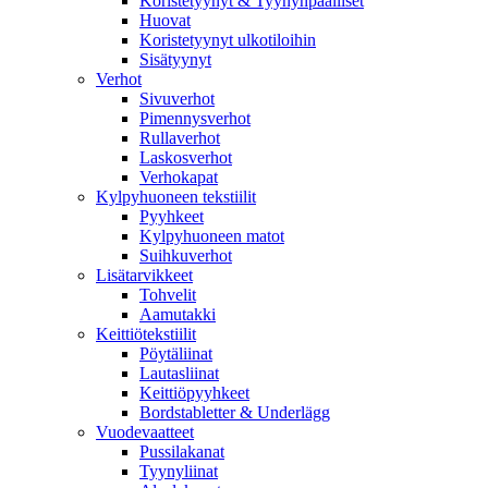
Koristetyynyt & Tyynynpäälliset
Huovat
Koristetyynyt ulkotiloihin
Sisätyynyt
Verhot
Sivuverhot
Pimennysverhot
Rullaverhot
Laskosverhot
Verhokapat
Kylpyhuoneen tekstiilit
Pyyhkeet
Kylpyhuoneen matot
Suihkuverhot
Lisätarvikkeet
Tohvelit
Aamutakki
Keittiötekstiilit
Pöytäliinat
Lautasliinat
Keittiöpyyhkeet
Bordstabletter & Underlägg
Vuodevaatteet
Pussilakanat
Tyynyliinat