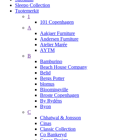
Sleepo Collection
Tuotemerkit
1
101 Copenhagen
A
Aakjaer Furniture
Andersen Furniture
Atelier Marée
AYTM
B
Bamburino
Beach House Company
Belid
Bergs Potter
blomus
Bloomingville
Broste Copenhagen
By Rydéns
Byon
C
Chhatwal & Jonsson
Cinas
Classic Collection
Co Bankeryd