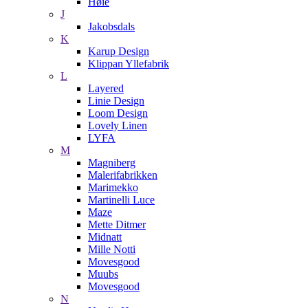
Høie
J
Jakobsdals
K
Karup Design
Klippan Yllefabrik
L
Layered
Linie Design
Loom Design
Lovely Linen
LYFA
M
Magniberg
Malerifabrikken
Marimekko
Martinelli Luce
Maze
Mette Ditmer
Midnatt
Mille Notti
Movesgood
Muubs
Movesgood
N