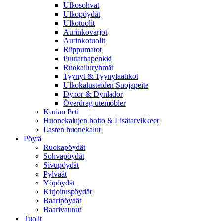
Ulkosohvat
Ulkopöydät
Ulkotuolit
Aurinkovarjot
Aurinkotuolit
Riippumatot
Puutarhapenkki
Ruokailuryhmät
Tyynyt & Tyynylaatikot
Ulkokalusteiden Suojapeite
Dynor & Dynlådor
Överdrag utemöbler
Korian Peti
Huonekalujen hoito & Lisätarvikkeet
Lasten huonekalut
Pöytä
Ruokapöydät
Sohvapöydät
Sivupöydät
Pylväät
Yöpöydät
Kirjoituspöydät
Baaripöydät
Baarivaunut
Tuolit