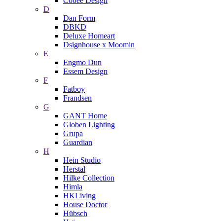
Cooee Design
D
Dan Form
DBKD
Deluxe Homeart
Dsignhouse x Moomin
E
Engmo Dun
Essem Design
F
Fatboy
Frandsen
G
GANT Home
Globen Lighting
Grupa
Guardian
H
Hein Studio
Herstal
Hilke Collection
Himla
HKLiving
House Doctor
Hübsch