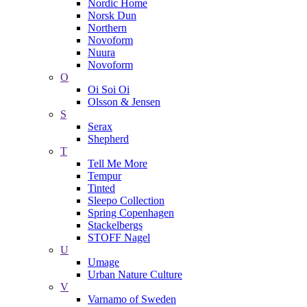
Nordic Home
Norsk Dun
Northern
Novoform
Nuura
Novoform
O
Oi Soi Oi
Olsson & Jensen
S
Serax
Shepherd
T
Tell Me More
Tempur
Tinted
Sleepo Collection
Spring Copenhagen
Stackelbergs
STOFF Nagel
U
Umage
Urban Nature Culture
V
Varnamo of Sweden