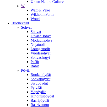
Urban Nature Culture
W
Watt & Veke
Wikholm Form
Woud
Huonekalut
Sohvat
Sohvat
Divaanisohva
Moduulisohva
Nojatuolit
Loungetuolit
Vuodesohvat
Sohvasängyt
Puffit
Rahit
Pöytä
Ruokapöydät
Sohvapöydät
Sivupöydät
Pylväät
Yöpöydät
Kirjoituspöydät
Baaripöydät
Baarivaunut