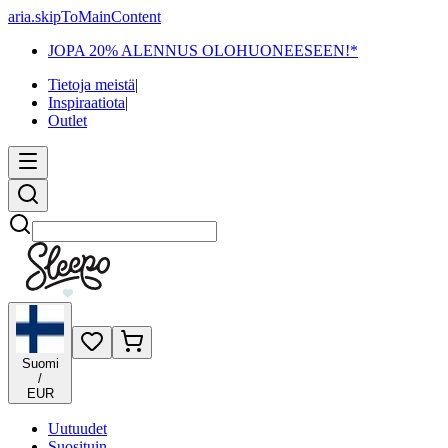
aria.skipToMainContent
JOPA 20% ALENNUS OLOHUONEESEEN!*
Tietoja meistä
|
Inspiraatiota
|
Outlet
Etsi
Suomi
/
EUR
Uutuudet
Suosituin