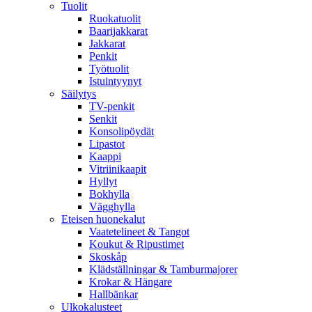
Tuolit
Ruokatuolit
Baarijakkarat
Jakkarat
Penkit
Työtuolit
Istuintyynyt
Säilytys
TV-penkit
Senkit
Konsolipöydät
Lipastot
Kaappi
Vitriinikaapit
Hyllyt
Bokhylla
Vägghylla
Eteisen huonekalut
Vaatetelineet & Tangot
Koukut & Ripustimet
Skoskåp
Klädställningar & Tamburmajorer
Krokar & Hängare
Hallbänkar
Ulkokalusteet