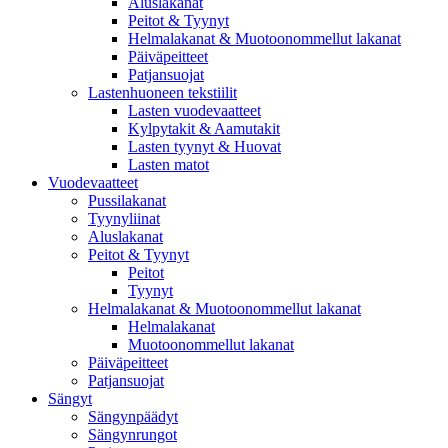
Aluslakanat
Peitot & Tyynyt
Helmalakanat & Muotoonommellut lakanat
Päiväpeitteet
Patjansuojat
Lastenhuoneen tekstiilit
Lasten vuodevaatteet
Kylpytakit & Aamutakit
Lasten tyynyt & Huovat
Lasten matot
Vuodevaatteet
Pussilakanat
Tyynyliinat
Aluslakanat
Peitot & Tyynyt
Peitot
Tyynyt
Helmalakanat & Muotoonommellut lakanat
Helmalakanat
Muotoonommellut lakanat
Päiväpeitteet
Patjansuojat
Sängyt
Sängynpäädyt
Sängynrungot