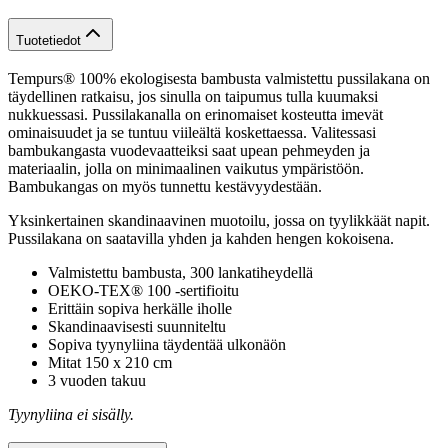
Tuotetiedot
Tempurs® 100% ekologisesta bambusta valmistettu pussilakana on
täydellinen ratkaisu, jos sinulla on taipumus tulla kuumaksi
nukkuessasi. Pussilakanalla on erinomaiset kosteutta imevät
ominaisuudet ja se tuntuu viileältä koskettaessa. Valitessasi
bambukangasta vuodevaatteiksi saat upean pehmeyden ja
materiaalin, jolla on minimaalinen vaikutus ympäristöön.
Bambukangas on myös tunnettu kestävyydestään.
Yksinkertainen skandinaavinen muotoilu, jossa on tyylikkäät napit.
Pussilakana on saatavilla yhden ja kahden hengen kokoisena.
Valmistettu bambusta, 300 lankatiheydellä
OEKO-TEX® 100 -sertifioitu
Erittäin sopiva herkälle iholle
Skandinaavisesti suunniteltu
Sopiva tyynyliina täydentää ulkonäön
Mitat 150 x 210 cm
3 vuoden takuu
Tyynyliina ei sisälly.