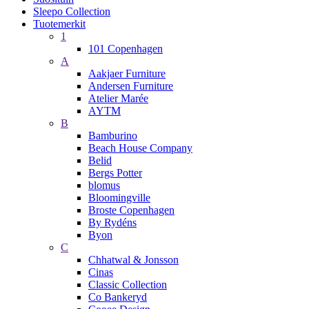
Sleepo Collection
Tuotemerkit
1
101 Copenhagen
A
Aakjaer Furniture
Andersen Furniture
Atelier Marée
AYTM
B
Bamburino
Beach House Company
Belid
Bergs Potter
blomus
Bloomingville
Broste Copenhagen
By Rydéns
Byon
C
Chhatwal & Jonsson
Cinas
Classic Collection
Co Bankeryd