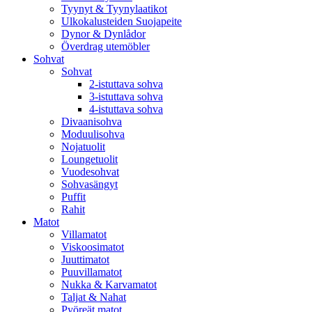
Tyynyt & Tyynylaatikot
Ulkokalusteiden Suojapeite
Dynor & Dynlådor
Överdrag utemöbler
Sohvat
Sohvat
2-istuttava sohva
3-istuttava sohva
4-istuttava sohva
Divaanisohva
Moduulisohva
Nojatuolit
Loungetuolit
Vuodesohvat
Sohvasängyt
Puffit
Rahit
Matot
Villamatot
Viskoosimatot
Juuttimatot
Puuvillamatot
Nukka & Karvamatot
Taljat & Nahat
Pyöreät matot