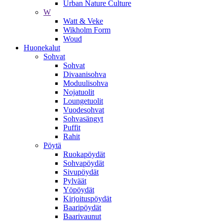
Urban Nature Culture
W
Watt & Veke
Wikholm Form
Woud
Huonekalut
Sohvat
Sohvat
Divaanisohva
Moduulisohva
Nojatuolit
Loungetuolit
Vuodesohvat
Sohvasängyt
Puffit
Rahit
Pöytä
Ruokapöydät
Sohvapöydät
Sivupöydät
Pylväät
Yöpöydät
Kirjoituspöydät
Baaripöydät
Baarivaunut