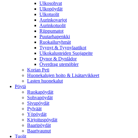
Ulkosohvat
Ulkopöydät
Ulkotuolit
Aurinkovarjot
Aurinkotuolit
Riippumatot
Puutarhapenkki
Ruokailuryhmät
Tyynyt & Tyynylaatikot
Ulkokalusteiden Suojapeite
Dynor & Dynlådor
Överdrag utemöbler
Korian Peti
Huonekalujen hoito & Lisätarvikkeet
Lasten huonekalut
Pöytä
Ruokapöydät
Sohvapöydät
Sivupöydät
Pylväät
Yöpöydät
Kirjoituspöydät
Baaripöydät
Baarivaunut
Tuolit