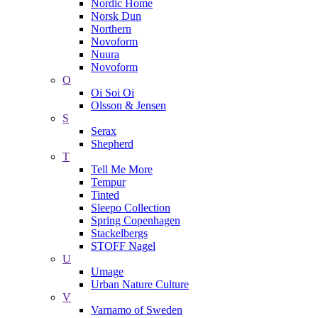
Nordic Home
Norsk Dun
Northern
Novoform
Nuura
Novoform
O
Oi Soi Oi
Olsson & Jensen
S
Serax
Shepherd
T
Tell Me More
Tempur
Tinted
Sleepo Collection
Spring Copenhagen
Stackelbergs
STOFF Nagel
U
Umage
Urban Nature Culture
V
Varnamo of Sweden