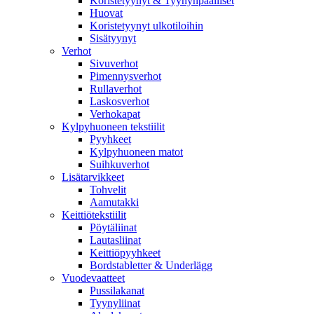
Koristetyynyt & Tyynynpäälliset
Huovat
Koristetyynyt ulkotiloihin
Sisätyynyt
Verhot
Sivuverhot
Pimennysverhot
Rullaverhot
Laskosverhot
Verhokapat
Kylpyhuoneen tekstiilit
Pyyhkeet
Kylpyhuoneen matot
Suihkuverhot
Lisätarvikkeet
Tohvelit
Aamutakki
Keittiötekstiilit
Pöytäliinat
Lautasliinat
Keittiöpyyhkeet
Bordstabletter & Underlägg
Vuodevaatteet
Pussilakanat
Tyynyliinat