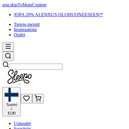
aria.skipToMainContent
JOPA 20% ALENNUS OLOHUONEESEEN!*
Tietoja meistä
|
Inspiraatiota
|
Outlet
Etsi
Suomi
/
EUR
Uutuudet
Suosituin