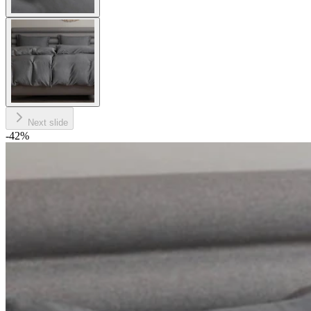
Next slide
-42
%