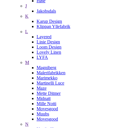
Høie
J
Jakobsdals
K
Karup Design
Klippan Yllefabrik
L
Layered
Linie Design
Loom Design
Lovely Linen
LYFA
M
Magniberg
Malerifabrikken
Marimekko
Martinelli Luce
Maze
Mette Ditmer
Midnatt
Mille Notti
Movesgood
Muubs
Movesgood
N