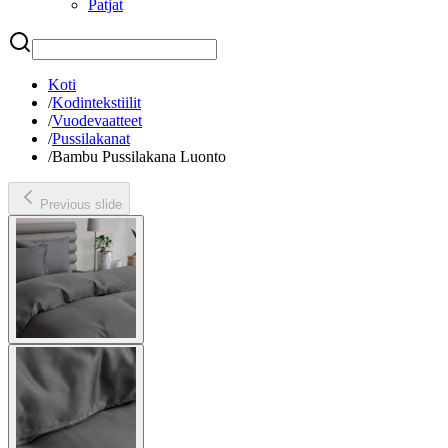
Patjat
Etsi
Koti
/
Kodintekstiilit
/
Vuodevaatteet
/
Pussilakanat
/
Bambu Pussilakana Luonto
Previous slide