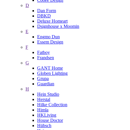
Cooee Design
D
Dan Form
DBKD
Deluxe Homeart
Dsignhouse x Moomin
E
Engmo Dun
Essem Design
F
Fatboy
Frandsen
G
GANT Home
Globen Lighting
Grupa
Guardian
H
Hein Studio
Herstal
Hilke Collection
Himla
HKLiving
House Doctor
Hübsch