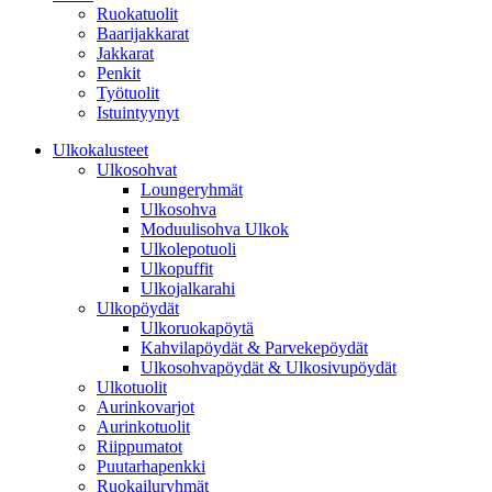
Ruokatuolit
Baarijakkarat
Jakkarat
Penkit
Työtuolit
Istuintyynyt
Ulkokalusteet
Ulkosohvat
Loungeryhmät
Ulkosohva
Moduulisohva Ulkok
Ulkolepotuoli
Ulkopuffit
Ulkojalkarahi
Ulkopöydät
Ulkoruokapöytä
Kahvilapöydät & Parvekepöydät
Ulkosohvapöydät & Ulkosivupöydät
Ulkotuolit
Aurinkovarjot
Aurinkotuolit
Riippumatot
Puutarhapenkki
Ruokailuryhmät