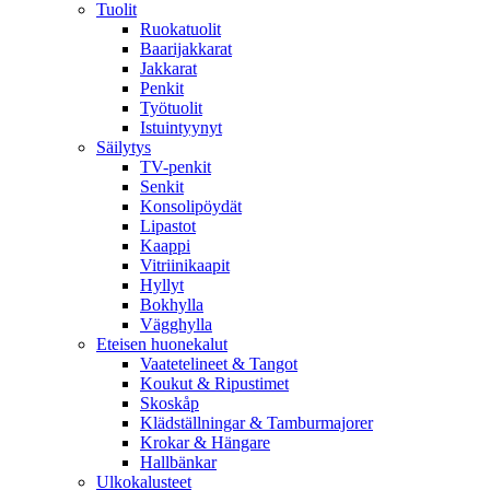
Tuolit
Ruokatuolit
Baarijakkarat
Jakkarat
Penkit
Työtuolit
Istuintyynyt
Säilytys
TV-penkit
Senkit
Konsolipöydät
Lipastot
Kaappi
Vitriinikaapit
Hyllyt
Bokhylla
Vägghylla
Eteisen huonekalut
Vaatetelineet & Tangot
Koukut & Ripustimet
Skoskåp
Klädställningar & Tamburmajorer
Krokar & Hängare
Hallbänkar
Ulkokalusteet