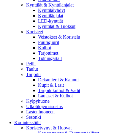
Kynttilät & Kynttilänjalat
Kynttilälyhdyt
Kynttilänjalat
LED-kynttiät
Kynttilät & Tuoksut
Koristeet
Veistokset & Koristelu
Puufiguurit
Kulhot
Tarjottimet
Tidningsställ
Peilit
Taulut
Tarjoilu
Dekantterit & Kannut
Kupit & Lasit
Tarjoilukulhot & Vadit
Lautaset & Kulhot
Kylpyhuone
Ulkotilojen sisustus
Lastenhuoneen
Sesonki
Kodintekstiilit
Koristetyynyt & Huovat