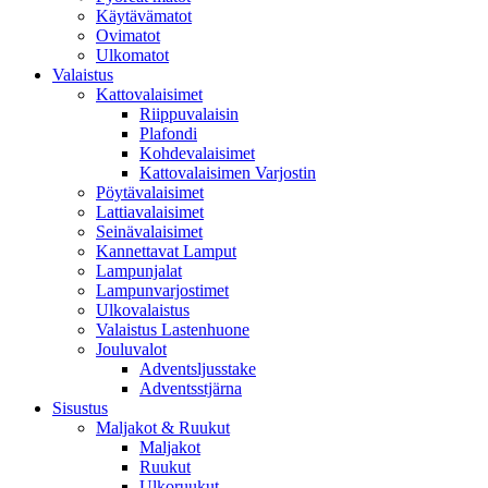
Käytävämatot
Ovimatot
Ulkomatot
Valaistus
Kattovalaisimet
Riippuvalaisin
Plafondi
Kohdevalaisimet
Kattovalaisimen Varjostin
Pöytävalaisimet
Lattiavalaisimet
Seinävalaisimet
Kannettavat Lamput
Lampunjalat
Lampunvarjostimet
Ulkovalaistus
Valaistus Lastenhuone
Jouluvalot
Adventsljusstake
Adventsstjärna
Sisustus
Maljakot & Ruukut
Maljakot
Ruukut
Ulkoruukut