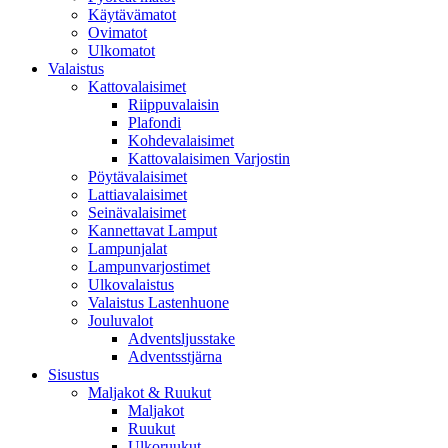
Käytävämatot
Ovimatot
Ulkomatot
Valaistus
Kattovalaisimet
Riippuvalaisin
Plafondi
Kohdevalaisimet
Kattovalaisimen Varjostin
Pöytävalaisimet
Lattiavalaisimet
Seinävalaisimet
Kannettavat Lamput
Lampunjalat
Lampunvarjostimet
Ulkovalaistus
Valaistus Lastenhuone
Jouluvalot
Adventsljusstake
Adventsstjärna
Sisustus
Maljakot & Ruukut
Maljakot
Ruukut
Ulkoruukut