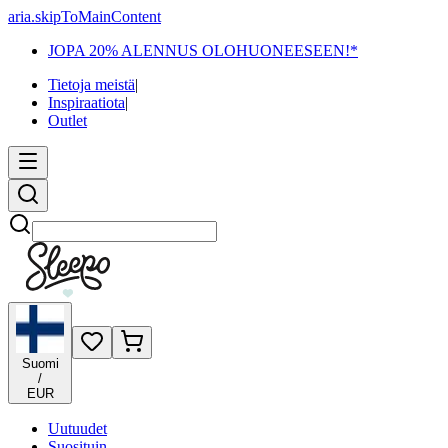
aria.skipToMainContent
JOPA 20% ALENNUS OLOHUONEESEEN!*
Tietoja meistä
|
Inspiraatiota
|
Outlet
Etsi
Suomi
/
EUR
Uutuudet
Suosituin