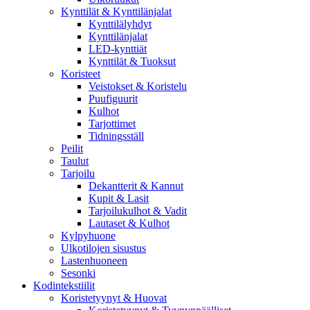
Kynttilät & Kynttilänjalat
Kynttilälyhdyt
Kynttilänjalat
LED-kynttiät
Kynttilät & Tuoksut
Koristeet
Veistokset & Koristelu
Puufiguurit
Kulhot
Tarjottimet
Tidningsställ
Peilit
Taulut
Tarjoilu
Dekantterit & Kannut
Kupit & Lasit
Tarjoilukulhot & Vadit
Lautaset & Kulhot
Kylpyhuone
Ulkotilojen sisustus
Lastenhuoneen
Sesonki
Kodintekstiilit
Koristetyynyt & Huovat