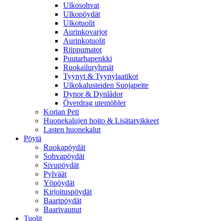
Ulkosohvat
Ulkopöydät
Ulkotuolit
Aurinkovarjot
Aurinkotuolit
Riippumatot
Puutarhapenkki
Ruokailuryhmät
Tyynyt & Tyynylaatikot
Ulkokalusteiden Suojapeite
Dynor & Dynlådor
Överdrag utemöbler
Korian Peti
Huonekalujen hoito & Lisätarvikkeet
Lasten huonekalut
Pöytä
Ruokapöydät
Sohvapöydät
Sivupöydät
Pylväät
Yöpöydät
Kirjoituspöydät
Baaripöydät
Baarivaunut
Tuolit