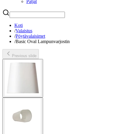
Patjat
Etsi
Koti
/
Valaistus
/
Pöytävalaisimet
/
Basic Oval Lampunvarjostin
Previous slide