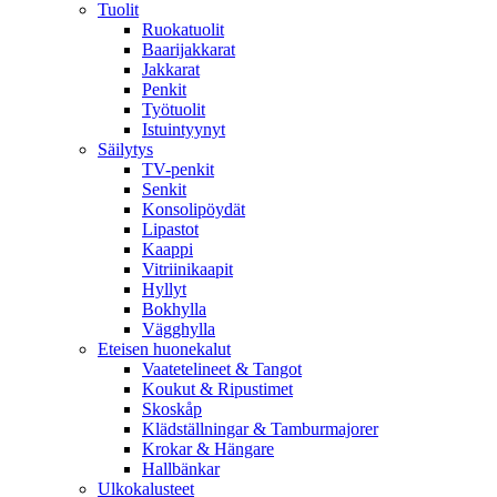
Tuolit
Ruokatuolit
Baarijakkarat
Jakkarat
Penkit
Työtuolit
Istuintyynyt
Säilytys
TV-penkit
Senkit
Konsolipöydät
Lipastot
Kaappi
Vitriinikaapit
Hyllyt
Bokhylla
Vägghylla
Eteisen huonekalut
Vaatetelineet & Tangot
Koukut & Ripustimet
Skoskåp
Klädställningar & Tamburmajorer
Krokar & Hängare
Hallbänkar
Ulkokalusteet