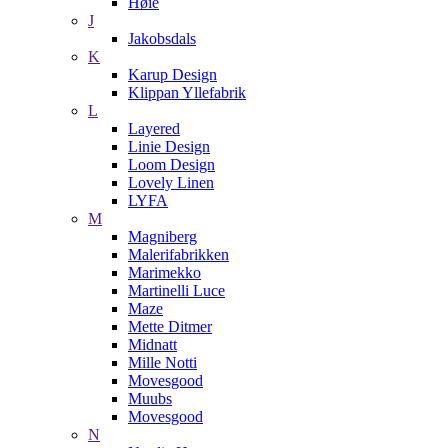
Høie
J
Jakobsdals
K
Karup Design
Klippan Yllefabrik
L
Layered
Linie Design
Loom Design
Lovely Linen
LYFA
M
Magniberg
Malerifabrikken
Marimekko
Martinelli Luce
Maze
Mette Ditmer
Midnatt
Mille Notti
Movesgood
Muubs
Movesgood
N