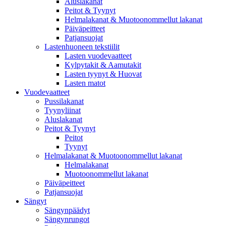
Aluslakanat
Peitot & Tyynyt
Helmalakanat & Muotoonommellut lakanat
Päiväpeitteet
Patjansuojat
Lastenhuoneen tekstiilit
Lasten vuodevaatteet
Kylpytakit & Aamutakit
Lasten tyynyt & Huovat
Lasten matot
Vuodevaatteet
Pussilakanat
Tyynyliinat
Aluslakanat
Peitot & Tyynyt
Peitot
Tyynyt
Helmalakanat & Muotoonommellut lakanat
Helmalakanat
Muotoonommellut lakanat
Päiväpeitteet
Patjansuojat
Sängyt
Sängynpäädyt
Sängynrungot