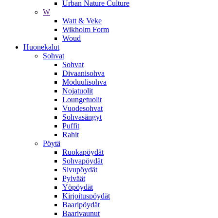
Urban Nature Culture
W
Watt & Veke
Wikholm Form
Woud
Huonekalut
Sohvat
Sohvat
Divaanisohva
Moduulisohva
Nojatuolit
Loungetuolit
Vuodesohvat
Sohvasängyt
Puffit
Rahit
Pöytä
Ruokapöydät
Sohvapöydät
Sivupöydät
Pylväät
Yöpöydät
Kirjoituspöydät
Baaripöydät
Baarivaunut