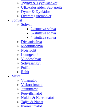
Tyynyt & Tyynylaatikot
Ulkokalusteiden Suojapeite
Dynor & Dynlådor
Överdrag utemöbler
Sohvat
Sohvat
2-istuttava sohva
3-istuttava sohva
4-istuttava sohva
Divaanisohva
Moduulisohva
Nojatuolit
Loungetuolit
Vuodesohvat
Sohvasängyt
Puffit
Rahit
Matot
Villamatot
Viskoosimatot
Juuttimatot
Puuvillamatot
Nukka & Karvamatot
Taljat & Nahat
Pyöreät matot