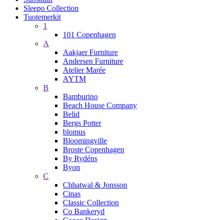
Sleepo Collection
Tuotemerkit
1
101 Copenhagen
A
Aakjaer Furniture
Andersen Furniture
Atelier Marée
AYTM
B
Bamburino
Beach House Company
Belid
Bergs Potter
blomus
Bloomingville
Broste Copenhagen
By Rydéns
Byon
C
Chhatwal & Jonsson
Cinas
Classic Collection
Co Bankeryd