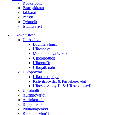
Ruokatuolit
Baarijakkarat
Jakkarat
Penkit
Työtuolit
Istuintyynyt
Ulkokalusteet
Ulkosohvat
Loungeryhmät
Ulkosohva
Moduulisohva Ulkok
Ulkolepotuoli
Ulkopuffit
Ulkojalkarahi
Ulkopöydät
Ulkoruokapöytä
Kahvilapöydät & Parvekepöydät
Ulkosohvapöydät & Ulkosivupöydät
Ulkotuolit
Aurinkovarjot
Aurinkotuolit
Riippumatot
Puutarhapenkki
Ruokailuryhmät