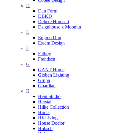
Cooee Design
D
Dan Form
DBKD
Deluxe Homeart
Dsignhouse x Moomin
E
Engmo Dun
Essem Design
F
Fatboy
Frandsen
G
GANT Home
Globen Lighting
Grupa
Guardian
H
Hein Studio
Herstal
Hilke Collection
Himla
HKLiving
House Doctor
Hübsch