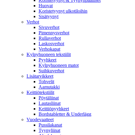
Koristetyynyt & Tyynynpäälliset
Huovat
Koristetyynyt ulkotiloihin
Sisätyynyt
Verhot
Sivuverhot
Pimennysverhot
Rullaverhot
Laskosverhot
Verhokapat
Kylpyhuoneen tekstiilit
Pyyhkeet
Kylpyhuoneen matot
Suihkuverhot
Lisätarvikkeet
Tohvelit
Aamutakki
Keittiötekstiilit
Pöytäliinat
Lautasliinat
Keittiöpyyhkeet
Bordstabletter & Underlägg
Vuodevaatteet
Pussilakanat
Tyynyliinat