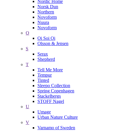
Nordic Home
Norsk Dun
Northern
Novoform
Nuura
Novoform
O
Oi Soi Oi
Olsson & Jensen
S
Serax
Shepherd
T
Tell Me More
Tempur
Tinted
Sleepo Collection
Spring Copenhagen
Stackelbergs
STOFF Nagel
U
Umage
Urban Nature Culture
V
Varnamo of Sweden