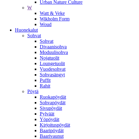
Urban Nature Culture
W
Watt & Veke
Wikholm Form
Woud
Huonekalut
Sohvat
Sohvat
Divaanisohva
Moduulisohva
Nojatuolit
Loungetuolit
Vuodesohvat
Sohvasängyt
Puffit
Rahit
Pöytä
Ruokapöydät
Sohvapöydät
Sivupöydät
Pylväät
Yöpöydät
Kirjoituspöydät
Baaripöydät
Baarivaunut