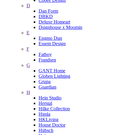
Cooee Design
D
Dan Form
DBKD
Deluxe Homeart
Dsignhouse x Moomin
E
Engmo Dun
Essem Design
F
Fatboy
Frandsen
G
GANT Home
Globen Lighting
Grupa
Guardian
H
Hein Studio
Herstal
Hilke Collection
Himla
HKLiving
House Doctor
Hübsch