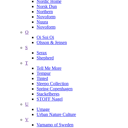
Nordic Home
Norsk Dun
Northern
Novoform
Nuura
Novoform
O
Oi Soi Oi
Olsson & Jensen
S
Serax
Shepherd
T
Tell Me More
Tempur
Tinted
Sleepo Collection
Spring Copenhagen
Stackelbergs
STOFF Nagel
U
Umage
Urban Nature Culture
V
Varnamo of Sweden