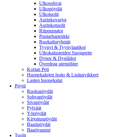
Ulkosohvat
Ulkopöydät
Ulkotuolit
Aurinkovarjot
Aurinkotuolit
Riippumatot
Puutarhapenkki
Ruokailuryhmät
Tyynyt & Tyynylaatikot
Ulkokalusteiden Suojapeite
Dynor & Dynlådor
Överdrag utemöbler
Korian Peti
Huonekalujen hoito & Lisätarvikkeet
Lasten huonekalut
Pöytä
Ruokapöydät
Sohvapöydät
Sivupöydät
Pylväät
Yöpöydät
Kirjoituspöydät
Baaripöydät
Baarivaunut
Tuolit