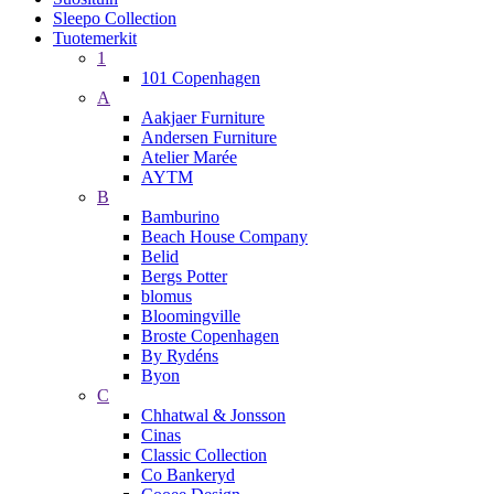
Sleepo Collection
Tuotemerkit
1
101 Copenhagen
A
Aakjaer Furniture
Andersen Furniture
Atelier Marée
AYTM
B
Bamburino
Beach House Company
Belid
Bergs Potter
blomus
Bloomingville
Broste Copenhagen
By Rydéns
Byon
C
Chhatwal & Jonsson
Cinas
Classic Collection
Co Bankeryd