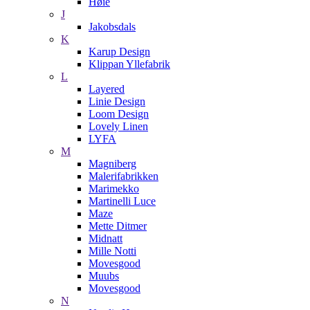
Høie
J
Jakobsdals
K
Karup Design
Klippan Yllefabrik
L
Layered
Linie Design
Loom Design
Lovely Linen
LYFA
M
Magniberg
Malerifabrikken
Marimekko
Martinelli Luce
Maze
Mette Ditmer
Midnatt
Mille Notti
Movesgood
Muubs
Movesgood
N