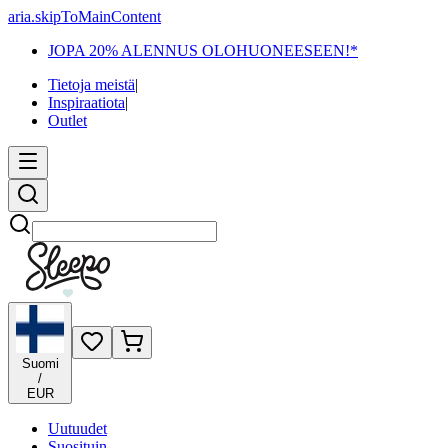
aria.skipToMainContent
JOPA 20% ALENNUS OLOHUONEESEEN!*
Tietoja meistä
|
Inspiraatiota
|
Outlet
Etsi
Suomi
/
EUR
Uutuudet
Suosituin