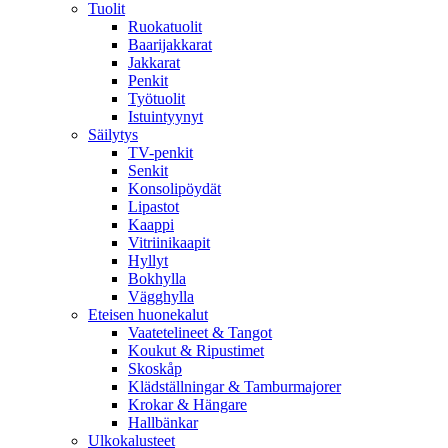
Tuolit
Ruokatuolit
Baarijakkarat
Jakkarat
Penkit
Työtuolit
Istuintyynyt
Säilytys
TV-penkit
Senkit
Konsolipöydät
Lipastot
Kaappi
Vitriinikaapit
Hyllyt
Bokhylla
Vägghylla
Eteisen huonekalut
Vaatetelineet & Tangot
Koukut & Ripustimet
Skoskåp
Klädställningar & Tamburmajorer
Krokar & Hängare
Hallbänkar
Ulkokalusteet