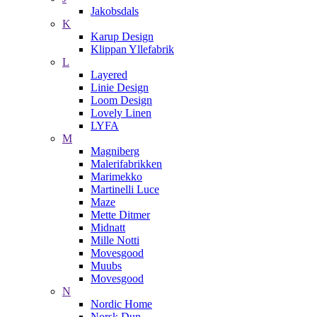
Jakobsdals
K
Karup Design
Klippan Yllefabrik
L
Layered
Linie Design
Loom Design
Lovely Linen
LYFA
M
Magniberg
Malerifabrikken
Marimekko
Martinelli Luce
Maze
Mette Ditmer
Midnatt
Mille Notti
Movesgood
Muubs
Movesgood
N
Nordic Home
Norsk Dun