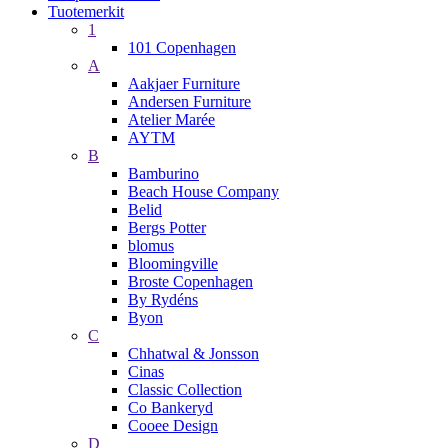
Tuotemerkit
1
101 Copenhagen
A
Aakjaer Furniture
Andersen Furniture
Atelier Marée
AYTM
B
Bamburino
Beach House Company
Belid
Bergs Potter
blomus
Bloomingville
Broste Copenhagen
By Rydéns
Byon
C
Chhatwal & Jonsson
Cinas
Classic Collection
Co Bankeryd
Cooee Design
D