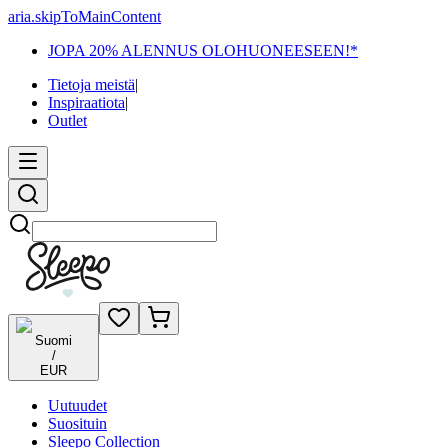
aria.skipToMainContent
JOPA 20% ALENNUS OLOHUONEESEEN!*
Tietoja meistä
|
Inspiraatiota
|
Outlet
Etsi
Suomi
/
EUR
Uutuudet
Suosituin
Sleepo Collection