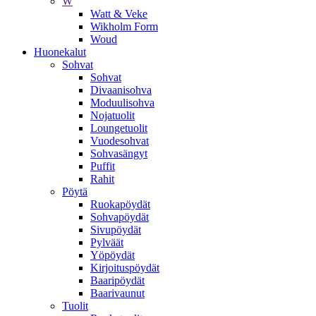
W
Watt & Veke
Wikholm Form
Woud
Huonekalut
Sohvat
Sohvat
Divaanisohva
Moduulisohva
Nojatuolit
Loungetuolit
Vuodesohvat
Sohvasängyt
Puffit
Rahit
Pöytä
Ruokapöydät
Sohvapöydät
Sivupöydät
Pylväät
Yöpöydät
Kirjoituspöydät
Baaripöydät
Baarivaunut
Tuolit