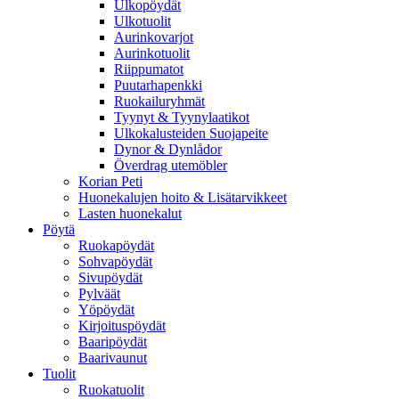
Ulkopöydät
Ulkotuolit
Aurinkovarjot
Aurinkotuolit
Riippumatot
Puutarhapenkki
Ruokailuryhmät
Tyynyt & Tyynylaatikot
Ulkokalusteiden Suojapeite
Dynor & Dynlådor
Överdrag utemöbler
Korian Peti
Huonekalujen hoito & Lisätarvikkeet
Lasten huonekalut
Pöytä
Ruokapöydät
Sohvapöydät
Sivupöydät
Pylväät
Yöpöydät
Kirjoituspöydät
Baaripöydät
Baarivaunut
Tuolit
Ruokatuolit