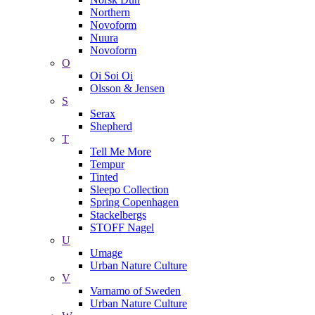
Northern
Novoform
Nuura
Novoform
O
Oi Soi Oi
Olsson & Jensen
S
Serax
Shepherd
T
Tell Me More
Tempur
Tinted
Sleepo Collection
Spring Copenhagen
Stackelbergs
STOFF Nagel
U
Umage
Urban Nature Culture
V
Varnamo of Sweden
Urban Nature Culture