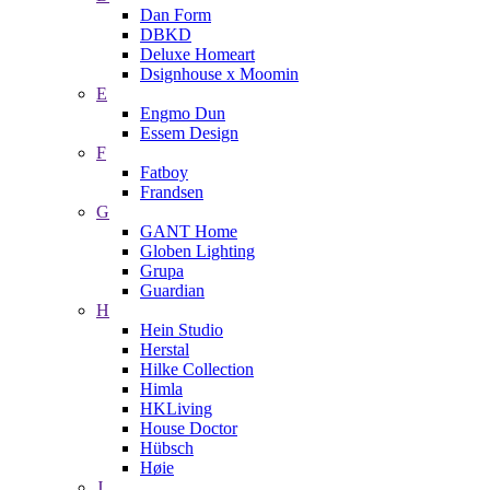
Dan Form
DBKD
Deluxe Homeart
Dsignhouse x Moomin
E
Engmo Dun
Essem Design
F
Fatboy
Frandsen
G
GANT Home
Globen Lighting
Grupa
Guardian
H
Hein Studio
Herstal
Hilke Collection
Himla
HKLiving
House Doctor
Hübsch
Høie
J