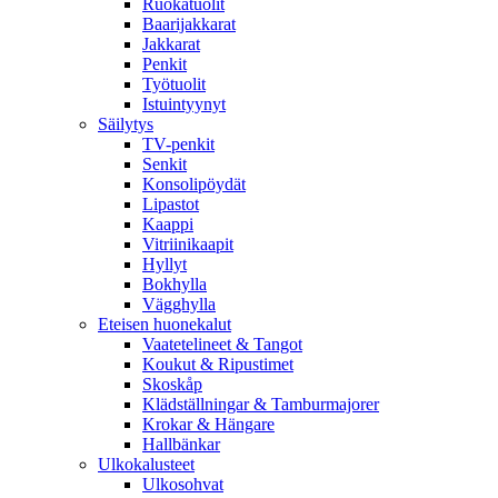
Ruokatuolit
Baarijakkarat
Jakkarat
Penkit
Työtuolit
Istuintyynyt
Säilytys
TV-penkit
Senkit
Konsolipöydät
Lipastot
Kaappi
Vitriinikaapit
Hyllyt
Bokhylla
Vägghylla
Eteisen huonekalut
Vaatetelineet & Tangot
Koukut & Ripustimet
Skoskåp
Klädställningar & Tamburmajorer
Krokar & Hängare
Hallbänkar
Ulkokalusteet
Ulkosohvat