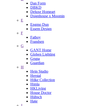
Dan Form
DBKD
Deluxe Homeart
Dsignhouse x Moomin
E
Engmo Dun
Essem Design
F
Fatboy
Frandsen
G
GANT Home
Globen Lighting
Grupa
Guardian
H
Hein Studio
Herstal
Hilke Collection
Himla
HKLiving
House Doctor
Hübsch
Høie
J