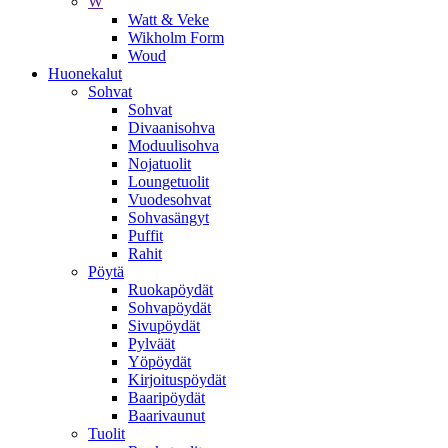
W
Watt & Veke
Wikholm Form
Woud
Huonekalut
Sohvat
Sohvat
Divaanisohva
Moduulisohva
Nojatuolit
Loungetuolit
Vuodesohvat
Sohvasängyt
Puffit
Rahit
Pöytä
Ruokapöydät
Sohvapöydät
Sivupöydät
Pylväät
Yöpöydät
Kirjoituspöydät
Baaripöydät
Baarivaunut
Tuolit