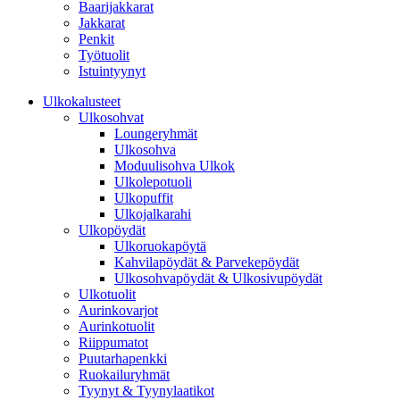
Baarijakkarat
Jakkarat
Penkit
Työtuolit
Istuintyynyt
Ulkokalusteet
Ulkosohvat
Loungeryhmät
Ulkosohva
Moduulisohva Ulkok
Ulkolepotuoli
Ulkopuffit
Ulkojalkarahi
Ulkopöydät
Ulkoruokapöytä
Kahvilapöydät & Parvekepöydät
Ulkosohvapöydät & Ulkosivupöydät
Ulkotuolit
Aurinkovarjot
Aurinkotuolit
Riippumatot
Puutarhapenkki
Ruokailuryhmät
Tyynyt & Tyynylaatikot