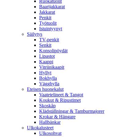
Ruokatuolit
Baarijakkarat
Jakkarat
Penkit
Työtuolit
Istuintyynyt
Säilytys
TV-penkit
Senkit
Konsolipöydät
Lipastot
Kaappi
Vitriinikaapit
Hyllyt
Bokhylla
Vägghylla
Eteisen huonekalut
Vaatetelineet & Tangot
Koukut & Ripustimet
Skoskåp
Klädställningar & Tamburmajorer
Krokar & Hängare
Hallbänkar
Ulkokalusteet
Ulkosohvat