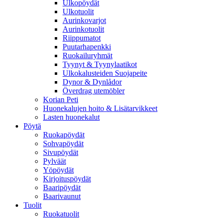
Ulkopöydät
Ulkotuolit
Aurinkovarjot
Aurinkotuolit
Riippumatot
Puutarhapenkki
Ruokailuryhmät
Tyynyt & Tyynylaatikot
Ulkokalusteiden Suojapeite
Dynor & Dynlådor
Överdrag utemöbler
Korian Peti
Huonekalujen hoito & Lisätarvikkeet
Lasten huonekalut
Pöytä
Ruokapöydät
Sohvapöydät
Sivupöydät
Pylväät
Yöpöydät
Kirjoituspöydät
Baaripöydät
Baarivaunut
Tuolit
Ruokatuolit