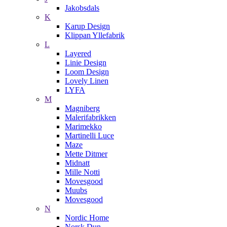
Jakobsdals
K
Karup Design
Klippan Yllefabrik
L
Layered
Linie Design
Loom Design
Lovely Linen
LYFA
M
Magniberg
Malerifabrikken
Marimekko
Martinelli Luce
Maze
Mette Ditmer
Midnatt
Mille Notti
Movesgood
Muubs
Movesgood
N
Nordic Home
Norsk Dun