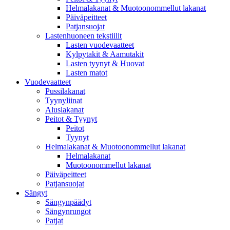
Helmalakanat & Muotoonommellut lakanat
Päiväpeitteet
Patjansuojat
Lastenhuoneen tekstiilit
Lasten vuodevaatteet
Kylpytakit & Aamutakit
Lasten tyynyt & Huovat
Lasten matot
Vuodevaatteet
Pussilakanat
Tyynyliinat
Aluslakanat
Peitot & Tyynyt
Peitot
Tyynyt
Helmalakanat & Muotoonommellut lakanat
Helmalakanat
Muotoonommellut lakanat
Päiväpeitteet
Patjansuojat
Sängyt
Sängynpäädyt
Sängynrungot
Patjat