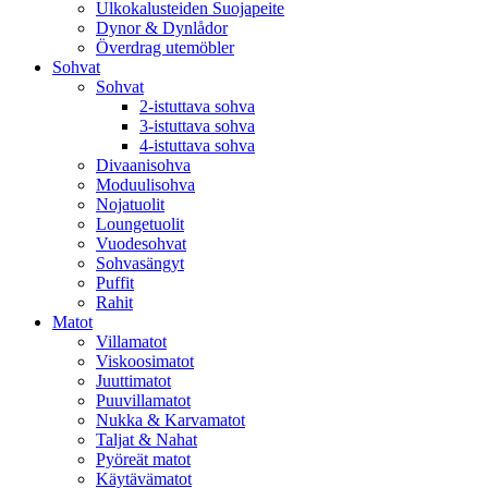
Ulkokalusteiden Suojapeite
Dynor & Dynlådor
Överdrag utemöbler
Sohvat
Sohvat
2-istuttava sohva
3-istuttava sohva
4-istuttava sohva
Divaanisohva
Moduulisohva
Nojatuolit
Loungetuolit
Vuodesohvat
Sohvasängyt
Puffit
Rahit
Matot
Villamatot
Viskoosimatot
Juuttimatot
Puuvillamatot
Nukka & Karvamatot
Taljat & Nahat
Pyöreät matot
Käytävämatot