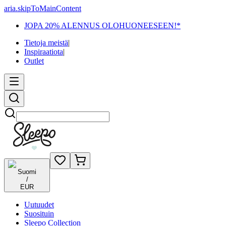
aria.skipToMainContent
JOPA 20% ALENNUS OLOHUONEESEEN!*
Tietoja meistä
|
Inspiraatiota
|
Outlet
Etsi
Suomi
/
EUR
Uutuudet
Suosituin
Sleepo Collection