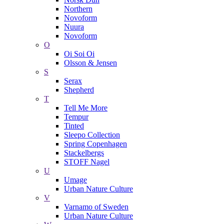
Northern
Novoform
Nuura
Novoform
O
Oi Soi Oi
Olsson & Jensen
S
Serax
Shepherd
T
Tell Me More
Tempur
Tinted
Sleepo Collection
Spring Copenhagen
Stackelbergs
STOFF Nagel
U
Umage
Urban Nature Culture
V
Varnamo of Sweden
Urban Nature Culture