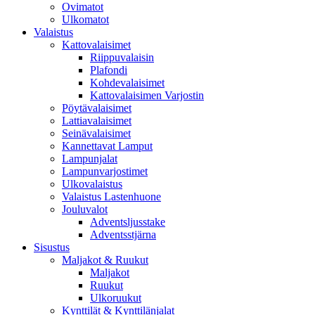
Ovimatot
Ulkomatot
Valaistus
Kattovalaisimet
Riippuvalaisin
Plafondi
Kohdevalaisimet
Kattovalaisimen Varjostin
Pöytävalaisimet
Lattiavalaisimet
Seinävalaisimet
Kannettavat Lamput
Lampunjalat
Lampunvarjostimet
Ulkovalaistus
Valaistus Lastenhuone
Jouluvalot
Adventsljusstake
Adventsstjärna
Sisustus
Maljakot & Ruukut
Maljakot
Ruukut
Ulkoruukut
Kynttilät & Kynttilänjalat