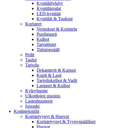
Kynttilälyhdyt
Kynttilänjalat
LED-kynttiät
Kynttilät & Tuoksut
Koristeet
Veistokset & Koristelu
Puufiguurit
Kulhot
Tarjottimet
Tidningsställ
Peilit
Taulut
Tarjoilu
Dekantterit & Kannut
Kupit & Lasit
Tarjoilukulhot & Vadit
Lautaset & Kulhot
Kylpyhuone
Ulkotilojen sisustus
Lastenhuoneen
Sesonki
Kodintekstiilit
Koristetyynyt & Huovat
Koristetyynyt & Tyynynpäälliset
Huovat