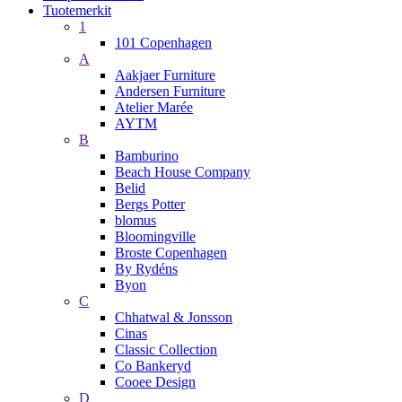
Tuotemerkit
1
101 Copenhagen
A
Aakjaer Furniture
Andersen Furniture
Atelier Marée
AYTM
B
Bamburino
Beach House Company
Belid
Bergs Potter
blomus
Bloomingville
Broste Copenhagen
By Rydéns
Byon
C
Chhatwal & Jonsson
Cinas
Classic Collection
Co Bankeryd
Cooee Design
D