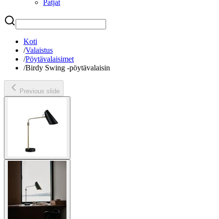
Patjat
Etsi
Koti
/
Valaistus
/
Pöytävalaisimet
/
Birdy Swing -pöytävalaisin
Previous slide