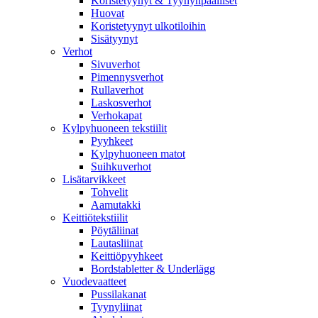
Koristetyynyt & Tyynynpäälliset
Huovat
Koristetyynyt ulkotiloihin
Sisätyynyt
Verhot
Sivuverhot
Pimennysverhot
Rullaverhot
Laskosverhot
Verhokapat
Kylpyhuoneen tekstiilit
Pyyhkeet
Kylpyhuoneen matot
Suihkuverhot
Lisätarvikkeet
Tohvelit
Aamutakki
Keittiötekstiilit
Pöytäliinat
Lautasliinat
Keittiöpyyhkeet
Bordstabletter & Underlägg
Vuodevaatteet
Pussilakanat
Tyynyliinat