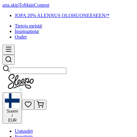
aria.skipToMainContent
JOPA 20% ALENNUS OLOHUONEESEEN!*
Tietoja meistä
|
Inspiraatiota
|
Outlet
Etsi
Suomi
/
EUR
Uutuudet
Suosituin