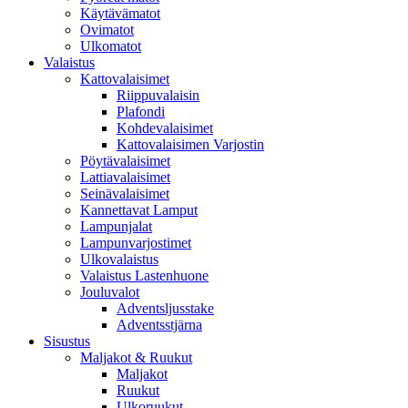
Käytävämatot
Ovimatot
Ulkomatot
Valaistus
Kattovalaisimet
Riippuvalaisin
Plafondi
Kohdevalaisimet
Kattovalaisimen Varjostin
Pöytävalaisimet
Lattiavalaisimet
Seinävalaisimet
Kannettavat Lamput
Lampunjalat
Lampunvarjostimet
Ulkovalaistus
Valaistus Lastenhuone
Jouluvalot
Adventsljusstake
Adventsstjärna
Sisustus
Maljakot & Ruukut
Maljakot
Ruukut
Ulkoruukut