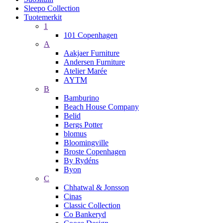
Sleepo Collection
Tuotemerkit
1
101 Copenhagen
A
Aakjaer Furniture
Andersen Furniture
Atelier Marée
AYTM
B
Bamburino
Beach House Company
Belid
Bergs Potter
blomus
Bloomingville
Broste Copenhagen
By Rydéns
Byon
C
Chhatwal & Jonsson
Cinas
Classic Collection
Co Bankeryd