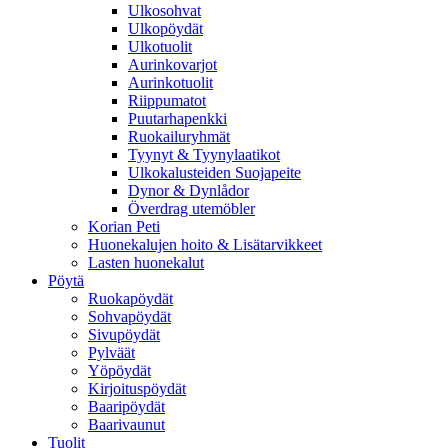
Ulkosohvat
Ulkopöydät
Ulkotuolit
Aurinkovarjot
Aurinkotuolit
Riippumatot
Puutarhapenkki
Ruokailuryhmät
Tyynyt & Tyynylaatikot
Ulkokalusteiden Suojapeite
Dynor & Dynlådor
Överdrag utemöbler
Korian Peti
Huonekalujen hoito & Lisätarvikkeet
Lasten huonekalut
Pöytä
Ruokapöydät
Sohvapöydät
Sivupöydät
Pylväät
Yöpöydät
Kirjoituspöydät
Baaripöydät
Baarivaunut
Tuolit