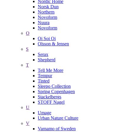
Nordic Home
Norsk Dun
Northern
Novoform
Nuura
Novoform
O
Oi Soi Oi
Olsson & Jensen
S
Serax
Shepherd
T
Tell Me More
Tempur
Tinted
Sleepo Collection
Spring Copenhagen
Stackelbergs
STOFF Nagel
U
Umage
Urban Nature Culture
V
Varnamo of Sweden