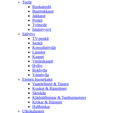
Tuolit
Ruokatuolit
Baarijakkarat
Jakkarat
Penkit
Työtuolit
Istuintyynyt
Säilytys
TV-penkit
Senkit
Konsolipöydät
Lipastot
Kaappi
Vitriinikaapit
Hyllyt
Bokhylla
Vägghylla
Eteisen huonekalut
Vaatetelineet & Tangot
Koukut & Ripustimet
Skoskåp
Klädställningar & Tamburmajorer
Krokar & Hängare
Hallbänkar
Ulkokalusteet