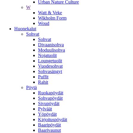
Urban Nature Culture
W
Watt & Veke
Wikholm Form
Woud
Huonekalut
Sohvat
Sohvat
Divaanisohva
Moduulisohva
Nojatuolit
Loungetuolit
Vuodesohvat
Sohvasängyt
Puffit
Rahit
Pöytä
Ruokapöydät
Sohvapöydät
Sivupöydät
Pylväät
Yöpöydät
Kirjoituspöydät
Baaripöydät
Baarivaunut