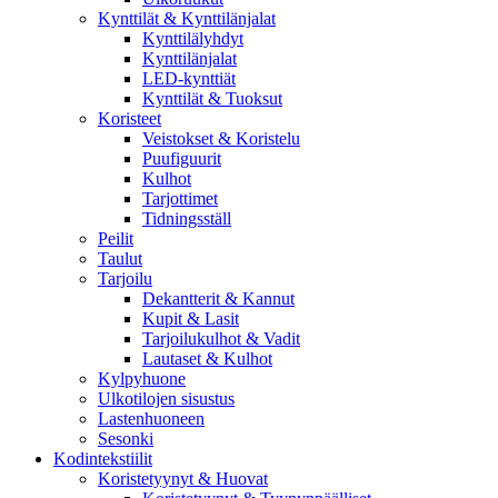
Kynttilät & Kynttilänjalat
Kynttilälyhdyt
Kynttilänjalat
LED-kynttiät
Kynttilät & Tuoksut
Koristeet
Veistokset & Koristelu
Puufiguurit
Kulhot
Tarjottimet
Tidningsställ
Peilit
Taulut
Tarjoilu
Dekantterit & Kannut
Kupit & Lasit
Tarjoilukulhot & Vadit
Lautaset & Kulhot
Kylpyhuone
Ulkotilojen sisustus
Lastenhuoneen
Sesonki
Kodintekstiilit
Koristetyynyt & Huovat