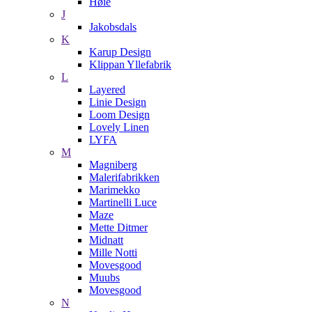
Høie
J
Jakobsdals
K
Karup Design
Klippan Yllefabrik
L
Layered
Linie Design
Loom Design
Lovely Linen
LYFA
M
Magniberg
Malerifabrikken
Marimekko
Martinelli Luce
Maze
Mette Ditmer
Midnatt
Mille Notti
Movesgood
Muubs
Movesgood
N