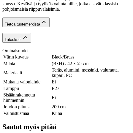
kanssa. Kestävä ja tyylikäs valinta niille, jotka etsivät klassisia
pohjoismaisia riippuvalaisimia.
Tietoa tuotemerkistä
Lataukset
Ominaisuudet
Värin kuvaus
Black/Brass
Mitata
(BxH) : 42 x 55 cm
Teräs, alumiini, messinki, valurauta,
Materiaali
kupari, PC
Mukana valonlähde
Ei
Lamppu
E27
Sisäänrakennettu
Ei
himmennin
Johdon pituus
200 cm
Valmistusmaa
Kiina
Saatat myös pitää