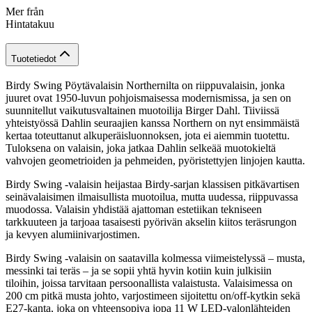
Mer från
Hintatakuu
Tuotetiedot
Birdy Swing Pöytävalaisin Northernilta on riippuvalaisin, jonka
juuret ovat 1950-luvun pohjoismaisessa modernismissa, ja sen on
suunnitellut vaikutusvaltainen muotoilija Birger Dahl. Tiiviissä
yhteistyössä Dahlin seuraajien kanssa Northern on nyt ensimmäistä
kertaa toteuttanut alkuperäisluonnoksen, jota ei aiemmin tuotettu.
Tuloksena on valaisin, joka jatkaa Dahlin selkeää muotokieltä
vahvojen geometrioiden ja pehmeiden, pyöristettyjen linjojen kautta.
Birdy Swing -valaisin heijastaa Birdy-sarjan klassisen pitkävartisen
seinävalaisimen ilmaisullista muotoilua, mutta uudessa, riippuvassa
muodossa. Valaisin yhdistää ajattoman estetiikan tekniseen
tarkkuuteen ja tarjoaa tasaisesti pyörivän akselin kiitos teräsrungon
ja kevyen alumiinivarjostimen.
Birdy Swing -valaisin on saatavilla kolmessa viimeistelyssä – musta,
messinki tai teräs – ja se sopii yhtä hyvin kotiin kuin julkisiin
tiloihin, joissa tarvitaan persoonallista valaistusta. Valaisimessa on
200 cm pitkä musta johto, varjostimeen sijoitettu on/off-kytkin sekä
E27-kanta, joka on yhteensopiva jopa 11 W LED-valonlähteiden