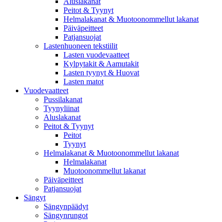
Aluslakanat
Peitot & Tyynyt
Helmalakanat & Muotoonommellut lakanat
Päiväpeitteet
Patjansuojat
Lastenhuoneen tekstiilit
Lasten vuodevaatteet
Kylpytakit & Aamutakit
Lasten tyynyt & Huovat
Lasten matot
Vuodevaatteet
Pussilakanat
Tyynyliinat
Aluslakanat
Peitot & Tyynyt
Peitot
Tyynyt
Helmalakanat & Muotoonommellut lakanat
Helmalakanat
Muotoonommellut lakanat
Päiväpeitteet
Patjansuojat
Sängyt
Sängynpäädyt
Sängynrungot