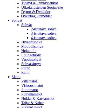
Tyynyt & Tyynylaatikot
Ulkokalusteiden Suojapeite
Dynor & Dynlådor
Överdrag utemöbler
Sohvat
Sohvat
2-istuttava sohva
3-istuttava sohva
4-istuttava sohva
Divaanisohva
Moduulisohva
Nojatuolit
Loungetuolit
Vuodesohvat
Sohvasängyt
Puffit
Rahit
Matot
Villamatot
Viskoosimatot
Juuttimatot
Puuvillamatot
Nukka & Karvamatot
Taljat & Nahat
Pyöreät matot