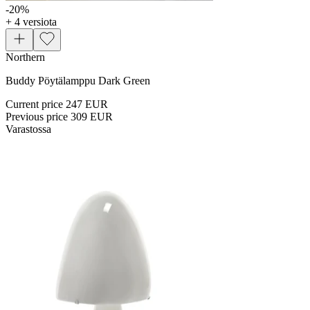
-20
%
+ 4 versiota
Northern
Buddy Pöytälamppu Dark Green
Current price
247 EUR
Previous price
309 EUR
Varastossa