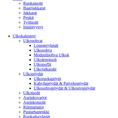
Ruokatuolit
Baarijakkarat
Jakkarat
Penkit
Työtuolit
Istuintyynyt
Ulkokalusteet
Ulkosohvat
Loungeryhmät
Ulkosohva
Moduulisohva Ulkok
Ulkolepotuoli
Ulkopuffit
Ulkojalkarahi
Ulkopöydät
Ulkoruokapöytä
Kahvilapöydät & Parvekepöydät
Ulkosohvapöydät & Ulkosivupöydät
Ulkotuolit
Aurinkovarjot
Aurinkotuolit
Riippumatot
Puutarhapenkki
Ruokailuryhmät