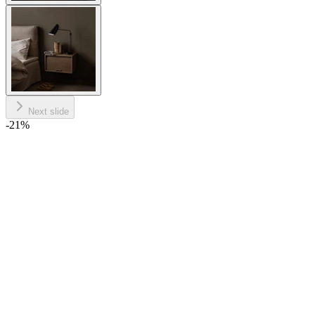
Next slide
-21
%