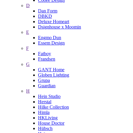
Cooee Design
D
Dan Form
DBKD
Deluxe Homeart
Dsignhouse x Moomin
E
Engmo Dun
Essem Design
F
Fatboy
Frandsen
G
GANT Home
Globen Lighting
Grupa
Guardian
H
Hein Studio
Herstal
Hilke Collection
Himla
HKLiving
House Doctor
Hübsch