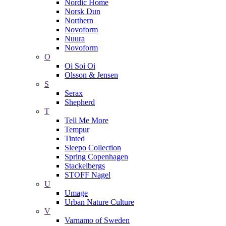
Nordic Home
Norsk Dun
Northern
Novoform
Nuura
Novoform
O
Oi Soi Oi
Olsson & Jensen
S
Serax
Shepherd
T
Tell Me More
Tempur
Tinted
Sleepo Collection
Spring Copenhagen
Stackelbergs
STOFF Nagel
U
Umage
Urban Nature Culture
V
Varnamo of Sweden