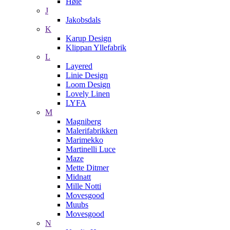
Høie
J
Jakobsdals
K
Karup Design
Klippan Yllefabrik
L
Layered
Linie Design
Loom Design
Lovely Linen
LYFA
M
Magniberg
Malerifabrikken
Marimekko
Martinelli Luce
Maze
Mette Ditmer
Midnatt
Mille Notti
Movesgood
Muubs
Movesgood
N