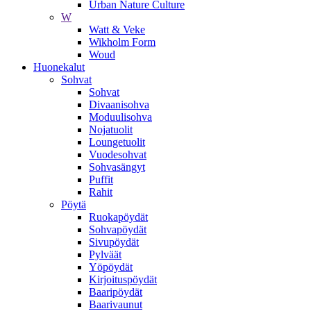
Urban Nature Culture
W
Watt & Veke
Wikholm Form
Woud
Huonekalut
Sohvat
Sohvat
Divaanisohva
Moduulisohva
Nojatuolit
Loungetuolit
Vuodesohvat
Sohvasängyt
Puffit
Rahit
Pöytä
Ruokapöydät
Sohvapöydät
Sivupöydät
Pylväät
Yöpöydät
Kirjoituspöydät
Baaripöydät
Baarivaunut