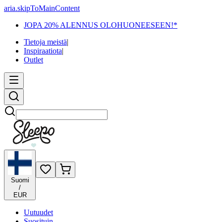
aria.skipToMainContent
JOPA 20% ALENNUS OLOHUONEESEEN!*
Tietoja meistä
|
Inspiraatiota
|
Outlet
Etsi
Suomi
/
EUR
Uutuudet
Suosituin