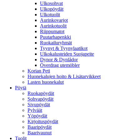
Ulkosohvat
Ulkopöydät
Ulkotuolit
Aurinkovarjot
Aurinkotuolit
Riippumatot
Puutarhapenkki
Ruokailuryhmät
Tyynyt & Tyynylaatikot
Ulkokalusteiden Suojapeite
Dynor & Dynlådor
Överdrag utemöbler
Korian Peti
Huonekalujen hoito & Lisätarvikkeet
Lasten huonekalut
Pöytä
Ruokapöydät
Sohvapöydät
Sivupöydät
Pylväät
Yöpöydät
Kirjoituspöydät
Baaripöydät
Baarivaunut
Tuolit