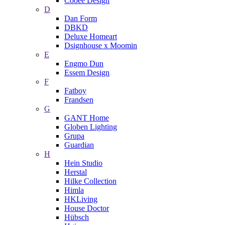
Cooee Design
D
Dan Form
DBKD
Deluxe Homeart
Dsignhouse x Moomin
E
Engmo Dun
Essem Design
F
Fatboy
Frandsen
G
GANT Home
Globen Lighting
Grupa
Guardian
H
Hein Studio
Herstal
Hilke Collection
Himla
HKLiving
House Doctor
Hübsch