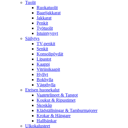
Tuolit
Ruokatuolit
Baarijakkarat
Jakkarat
Penkit
Työtuolit
Istuintyynyt
Säilytys
TV-penkit
Senkit
Konsolipöydät
Lipastot
Kaappi
Vitriinikaapit
Hyllyt
Bokhylla
Vägghylla
Eteisen huonekalut
Vaatetelineet & Tangot
Koukut & Ripustimet
Skoskåp
Klädställningar & Tamburmajorer
Krokar & Hängare
Hallbänkar
Ulkokalusteet