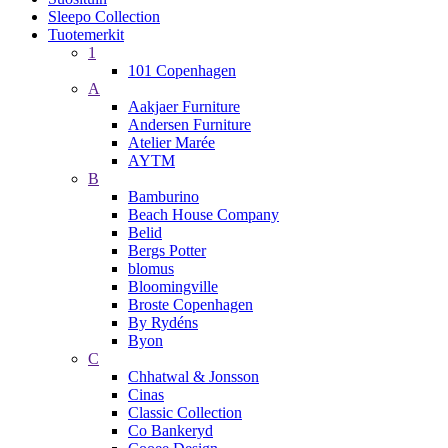
Sleepo Collection
Tuotemerkit
1
101 Copenhagen
A
Aakjaer Furniture
Andersen Furniture
Atelier Marée
AYTM
B
Bamburino
Beach House Company
Belid
Bergs Potter
blomus
Bloomingville
Broste Copenhagen
By Rydéns
Byon
C
Chhatwal & Jonsson
Cinas
Classic Collection
Co Bankeryd