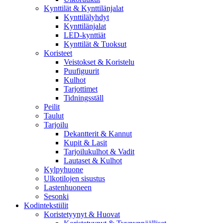
Kynttilät & Kynttilänjalat
Kynttilälyhdyt
Kynttilänjalat
LED-kynttiät
Kynttilät & Tuoksut
Koristeet
Veistokset & Koristelu
Puufiguurit
Kulhot
Tarjottimet
Tidningsställ
Peilit
Taulut
Tarjoilu
Dekantterit & Kannut
Kupit & Lasit
Tarjoilukulhot & Vadit
Lautaset & Kulhot
Kylpyhuone
Ulkotilojen sisustus
Lastenhuoneen
Sesonki
Kodintekstiilit
Koristetyynyt & Huovat