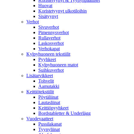
Koristetyynyt & Tyynynpäälliset
Huovat
Koristetyynyt ulkotiloihin
Sisätyynyt
Verhot
Sivuverhot
Pimennysverhot
Rullaverhot
Laskosverhot
Verhokapat
Kylpyhuoneen tekstiilit
Pyyhkeet
Kylpyhuoneen matot
Suihkuverhot
Lisätarvikkeet
Tohvelit
Aamutakki
Keittiötekstiilit
Pöytäliinat
Lautasliinat
Keittiöpyyhkeet
Bordstabletter & Underlägg
Vuodevaatteet
Pussilakanat
Tyynyliinat