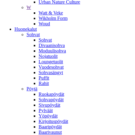
Urban Nature Culture
W
Watt & Veke
Wikholm Form
Woud
Huonekalut
Sohvat
Sohvat
Divaanisohva
Moduulisohva
Nojatuolit
Loungetuolit
Vuodesohvat
Sohvasängyt
Puffit
Rahit
Pöytä
Ruokapöydät
Sohvapöydät
Sivupöydät
Pylväät
Yöpöydät
Kirjoituspöydät
Baaripöydät
Baarivaunut