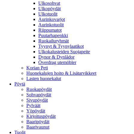
Ulkosohvat
Ulkopöydät
Ulkotuolit
Aurinkovarjot
Aurinkotuolit
Riippumatot
Puutarhapenkki
Ruokailuryhmät
Tyynyt & Tyynylaatikot
Ulkokalusteiden Suojapeite
Dynor & Dynlådor
Överdrag utemöbler
Korian Peti
Huonekalujen hoito & Lisätarvikkeet
Lasten huonekalut
Pöytä
Ruokapöydät
Sohvapöydät
Sivupöydät
Pylväät
Yöpöydät
Kirjoituspöydät
Baaripöydät
Baarivaunut
Tuolit