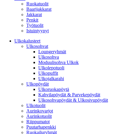
Ruokatuolit
Baarijakkarat
Jakkarat
Penkit
Työtuolit
Istuintyynyt
Ulkokalusteet
Ulkosohvat
Loungeryhmät
Ulkosohva
Moduulisohva Ulkok
Ulkolepotuoli
Ulkopuffit
Ulkojalkarahi
Ulkopöydät
Ulkoruokapöytä
Kahvilapöydät & Parvekepöydät
Ulkosohvapöydät & Ulkosivupöydät
Ulkotuolit
Aurinkovarjot
Aurinkotuolit
Riippumatot
Puutarhapenkki
Ruokailuryhmät