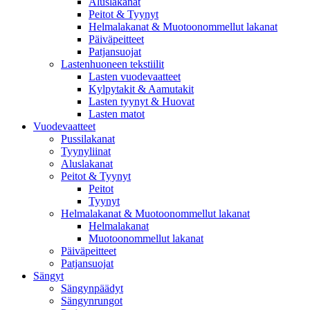
Aluslakanat
Peitot & Tyynyt
Helmalakanat & Muotoonommellut lakanat
Päiväpeitteet
Patjansuojat
Lastenhuoneen tekstiilit
Lasten vuodevaatteet
Kylpytakit & Aamutakit
Lasten tyynyt & Huovat
Lasten matot
Vuodevaatteet
Pussilakanat
Tyynyliinat
Aluslakanat
Peitot & Tyynyt
Peitot
Tyynyt
Helmalakanat & Muotoonommellut lakanat
Helmalakanat
Muotoonommellut lakanat
Päiväpeitteet
Patjansuojat
Sängyt
Sängynpäädyt
Sängynrungot