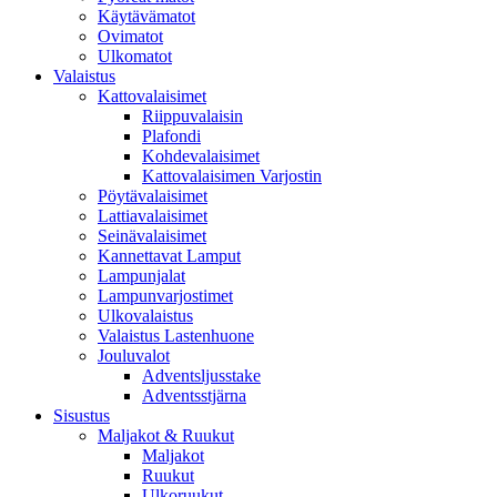
Käytävämatot
Ovimatot
Ulkomatot
Valaistus
Kattovalaisimet
Riippuvalaisin
Plafondi
Kohdevalaisimet
Kattovalaisimen Varjostin
Pöytävalaisimet
Lattiavalaisimet
Seinävalaisimet
Kannettavat Lamput
Lampunjalat
Lampunvarjostimet
Ulkovalaistus
Valaistus Lastenhuone
Jouluvalot
Adventsljusstake
Adventsstjärna
Sisustus
Maljakot & Ruukut
Maljakot
Ruukut
Ulkoruukut