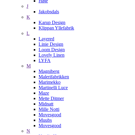
Høie
J
Jakobsdals
K
Karup Design
Klippan Yllefabrik
L
Layered
Linie Design
Loom Design
Lovely Linen
LYFA
M
Magniberg
Malerifabrikken
Marimekko
Martinelli Luce
Maze
Mette Ditmer
Midnatt
Mille Notti
Movesgood
Muubs
Movesgood
N