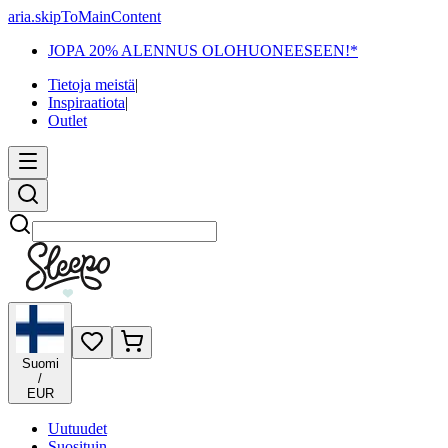
aria.skipToMainContent
JOPA 20% ALENNUS OLOHUONEESEEN!*
Tietoja meistä
|
Inspiraatiota
|
Outlet
Etsi
Suomi
/
EUR
Uutuudet
Suosituin