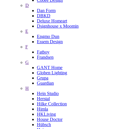
Cooee Design
D
Dan Form
DBKD
Deluxe Homeart
Dsignhouse x Moomin
E
Engmo Dun
Essem Design
F
Fatboy
Frandsen
G
GANT Home
Globen Lighting
Grupa
Guardian
H
Hein Studio
Herstal
Hilke Collection
Himla
HKLiving
House Doctor
Hübsch