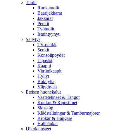
Tuolit
Ruokatuolit
Baarijakkarat
Jakkarat
Penkit
Työtuolit
Istuintyynyt
Säilytys
TV-penkit
Senkit
Konsolipöydät
Lipastot
Kaappi
Vitriinikaapit
Hyllyt
Bokhylla
Vägghylla
Eteisen huonekalut
Vaatetelineet & Tangot
Koukut & Ripustimet
Skoskåp
Klädställningar & Tamburmajorer
Krokar & Hängare
Hallbänkar
Ulkokalusteet