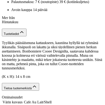
Palautusmaksu: 7 € (noutopiste) 39 € (kotiinkuljetus)
Avoin kauppa 14 päivää
Mer från
Hintatakuu
Tuotetiedot
Tyylikäs pääsiäismuna kattaukseen, kauniina hyllyllä tai ryhmänä
ikkunalla. Sisäpuoli on lakattu ja siksi täydellinen pienen herkun
asettamiseen. Bonbonniere Cooee Designilta, saatavana kahdessa
koossa ja kolmessa eri värissä vaihtelevalla pinnalla. Muna on
käsintehty ja maalattu, mikä tekee jokaisesta tuotteesta uniikin. Siinä
on matta, pehmeä pinta, joka on tullut Cooee-tuotteiden
tunnusmerkiksi.
(K x H): 14 x 8 cm
Tietoa tuotemerkistä
Ominaisuudet
Värin kuvaus
Cafe Au Lait/Shell