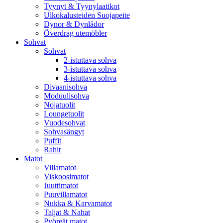
Tyynyt & Tyynylaatikot
Ulkokalusteiden Suojapeite
Dynor & Dynlådor
Överdrag utemöbler
Sohvat
Sohvat
2-istuttava sohva
3-istuttava sohva
4-istuttava sohva
Divaanisohva
Moduulisohva
Nojatuolit
Loungetuolit
Vuodesohvat
Sohvasängyt
Puffit
Rahit
Matot
Villamatot
Viskoosimatot
Juuttimatot
Puuvillamatot
Nukka & Karvamatot
Taljat & Nahat
Pyöreät matot