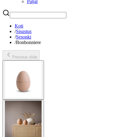
Patjat
Etsi
Koti
/
Sisustus
/
Sesonki
/
Bonbonniere
Previous slide