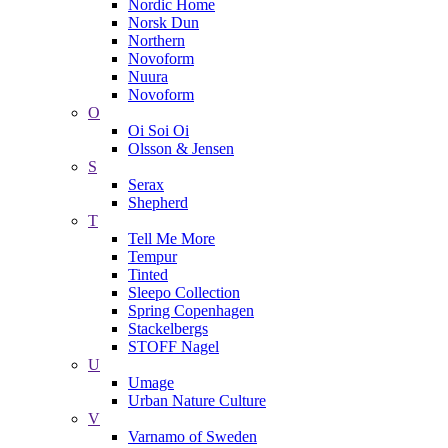
Nordic Home
Norsk Dun
Northern
Novoform
Nuura
Novoform
O
Oi Soi Oi
Olsson & Jensen
S
Serax
Shepherd
T
Tell Me More
Tempur
Tinted
Sleepo Collection
Spring Copenhagen
Stackelbergs
STOFF Nagel
U
Umage
Urban Nature Culture
V
Varnamo of Sweden