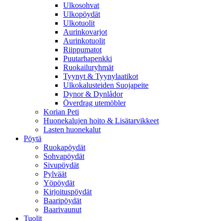
Ulkosohvat
Ulkopöydät
Ulkotuolit
Aurinkovarjot
Aurinkotuolit
Riippumatot
Puutarhapenkki
Ruokailuryhmät
Tyynyt & Tyynylaatikot
Ulkokalusteiden Suojapeite
Dynor & Dynlådor
Överdrag utemöbler
Korian Peti
Huonekalujen hoito & Lisätarvikkeet
Lasten huonekalut
Pöytä
Ruokapöydät
Sohvapöydät
Sivupöydät
Pylväät
Yöpöydät
Kirjoituspöydät
Baaripöydät
Baarivaunut
Tuolit