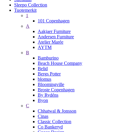
Sleepo Collection
Tuotemerkit
1
101 Copenhagen
A
Aakjaer Furniture
Andersen Furniture
Atelier Marée
AYTM
B
Bamburino
Beach House Company
Belid
Bergs Potter
blomus
Bloomingville
Broste Copenhagen
By Rydéns
Byon
C
Chhatwal & Jonsson
Cinas
Classic Collection
Co Bankeryd