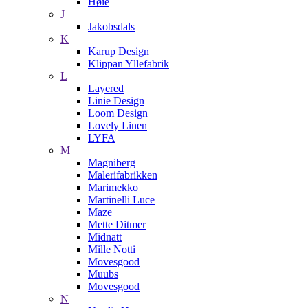
Høie
J
Jakobsdals
K
Karup Design
Klippan Yllefabrik
L
Layered
Linie Design
Loom Design
Lovely Linen
LYFA
M
Magniberg
Malerifabrikken
Marimekko
Martinelli Luce
Maze
Mette Ditmer
Midnatt
Mille Notti
Movesgood
Muubs
Movesgood
N