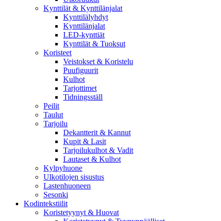
Kynttilät & Kynttilänjalat
Kynttilälyhdyt
Kynttilänjalat
LED-kynttiät
Kynttilät & Tuoksut
Koristeet
Veistokset & Koristelu
Puufiguurit
Kulhot
Tarjottimet
Tidningsställ
Peilit
Taulut
Tarjoilu
Dekantterit & Kannut
Kupit & Lasit
Tarjoilukulhot & Vadit
Lautaset & Kulhot
Kylpyhuone
Ulkotilojen sisustus
Lastenhuoneen
Sesonki
Kodintekstiilit
Koristetyynyt & Huovat