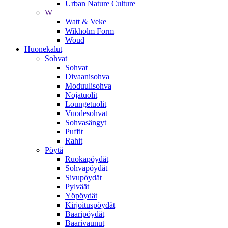
Urban Nature Culture
W
Watt & Veke
Wikholm Form
Woud
Huonekalut
Sohvat
Sohvat
Divaanisohva
Moduulisohva
Nojatuolit
Loungetuolit
Vuodesohvat
Sohvasängyt
Puffit
Rahit
Pöytä
Ruokapöydät
Sohvapöydät
Sivupöydät
Pylväät
Yöpöydät
Kirjoituspöydät
Baaripöydät
Baarivaunut