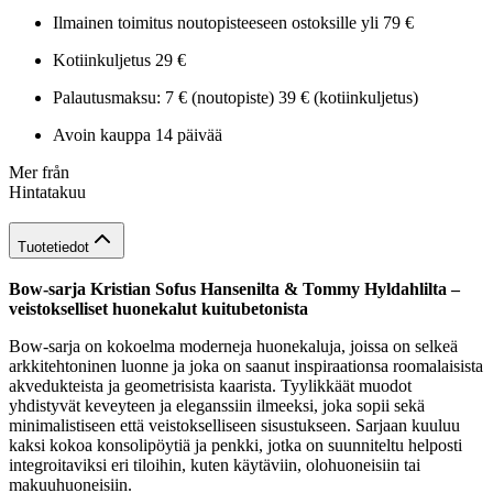
Ilmainen toimitus noutopisteeseen ostoksille yli 79 €
Kotiinkuljetus 29 €
Palautusmaksu: 7 € (noutopiste) 39 € (kotiinkuljetus)
Avoin kauppa 14 päivää
Mer från
Hintatakuu
Tuotetiedot
Bow-sarja Kristian Sofus Hansenilta & Tommy Hyldahlilta –
veistokselliset huonekalut kuitubetonista
Bow-sarja on kokoelma moderneja huonekaluja, joissa on selkeä
arkkitehtoninen luonne ja joka on saanut inspiraationsa roomalaisista
akvedukteista ja geometrisista kaarista. Tyylikkäät muodot
yhdistyvät keveyteen ja eleganssiin ilmeeksi, joka sopii sekä
minimalistiseen että veistokselliseen sisustukseen. Sarjaan kuuluu
kaksi kokoa konsolipöytiä ja penkki, jotka on suunniteltu helposti
integroitaviksi eri tiloihin, kuten käytäviin, olohuoneisiin tai
makuuhuoneisiin.