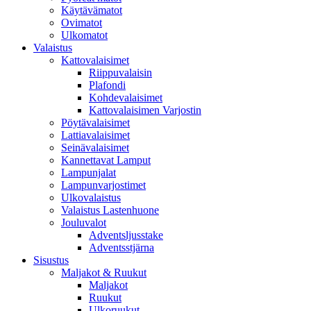
Käytävämatot
Ovimatot
Ulkomatot
Valaistus
Kattovalaisimet
Riippuvalaisin
Plafondi
Kohdevalaisimet
Kattovalaisimen Varjostin
Pöytävalaisimet
Lattiavalaisimet
Seinävalaisimet
Kannettavat Lamput
Lampunjalat
Lampunvarjostimet
Ulkovalaistus
Valaistus Lastenhuone
Jouluvalot
Adventsljusstake
Adventsstjärna
Sisustus
Maljakot & Ruukut
Maljakot
Ruukut
Ulkoruukut