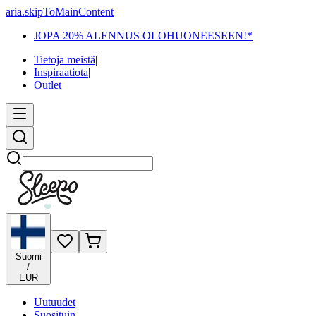
aria.skipToMainContent
JOPA 20% ALENNUS OLOHUONEESEEN!*
Tietoja meistä
|
Inspiraatiota
|
Outlet
Etsi
Suomi
/
EUR
Uutuudet
Suosituin