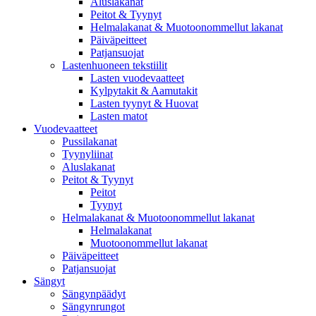
Aluslakanat
Peitot & Tyynyt
Helmalakanat & Muotoonommellut lakanat
Päiväpeitteet
Patjansuojat
Lastenhuoneen tekstiilit
Lasten vuodevaatteet
Kylpytakit & Aamutakit
Lasten tyynyt & Huovat
Lasten matot
Vuodevaatteet
Pussilakanat
Tyynyliinat
Aluslakanat
Peitot & Tyynyt
Peitot
Tyynyt
Helmalakanat & Muotoonommellut lakanat
Helmalakanat
Muotoonommellut lakanat
Päiväpeitteet
Patjansuojat
Sängyt
Sängynpäädyt
Sängynrungot