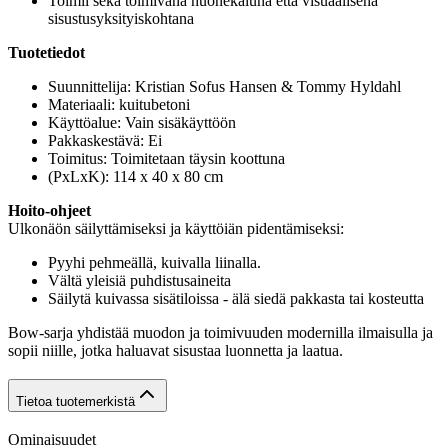
Toimii sekä toimivana huonekaluna että visuaalisena
sisustusyksityiskohtana
Tuotetiedot
Suunnittelija: Kristian Sofus Hansen & Tommy Hyldahl
Materiaali: kuitubetoni
Käyttöalue: Vain sisäkäyttöön
Pakkaskestävä: Ei
Toimitus: Toimitetaan täysin koottuna
(PxLxK): 114 x 40 x 80 cm
Hoito-ohjeet
Ulkonäön säilyttämiseksi ja käyttöiän pidentämiseksi:
Pyyhi pehmeällä, kuivalla liinalla.
Vältä yleisiä puhdistusaineita
Säilytä kuivassa sisätiloissa - älä siedä pakkasta tai kosteutta
Bow-sarja yhdistää muodon ja toimivuuden modernilla ilmaisulla ja
sopii niille, jotka haluavat sisustaa luonnetta ja laatua.
Tietoa tuotemerkistä
Ominaisuudet