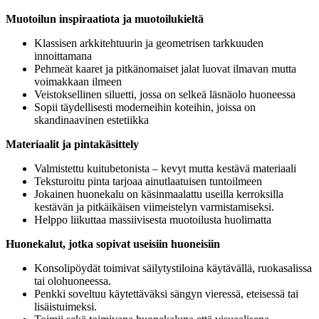
Muotoilun inspiraatiota ja muotoilukieltä
Klassisen arkkitehtuurin ja geometrisen tarkkuuden
innoittamana
Pehmeät kaaret ja pitkänomaiset jalat luovat ilmavan mutta
voimakkaan ilmeen
Veistoksellinen siluetti, jossa on selkeä läsnäolo huoneessa
Sopii täydellisesti moderneihin koteihin, joissa on
skandinaavinen estetiikka
Materiaalit ja pintakäsittely
Valmistettu kuitubetonista – kevyt mutta kestävä materiaali
Teksturoitu pinta tarjoaa ainutlaatuisen tuntoilmeen
Jokainen huonekalu on käsinmaalattu useilla kerroksilla
kestävän ja pitkäikäisen viimeistelyn varmistamiseksi.
Helppo liikuttaa massiivisesta muotoilusta huolimatta
Huonekalut, jotka sopivat useisiin huoneisiin
Konsolipöydät toimivat säilytystiloina käytävällä, ruokasalissa
tai olohuoneessa.
Penkki soveltuu käytettäväksi sängyn vieressä, eteisessä tai
lisäistuimeksi.