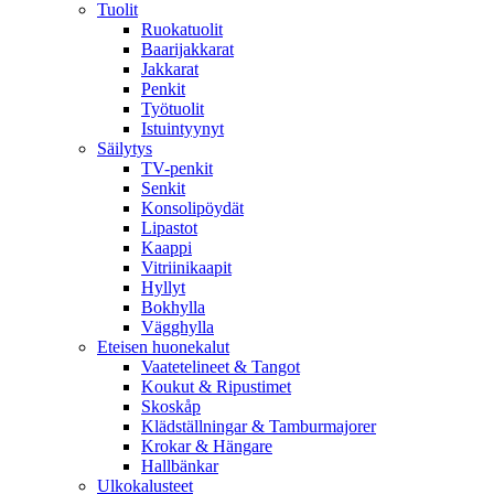
Tuolit
Ruokatuolit
Baarijakkarat
Jakkarat
Penkit
Työtuolit
Istuintyynyt
Säilytys
TV-penkit
Senkit
Konsolipöydät
Lipastot
Kaappi
Vitriinikaapit
Hyllyt
Bokhylla
Vägghylla
Eteisen huonekalut
Vaatetelineet & Tangot
Koukut & Ripustimet
Skoskåp
Klädställningar & Tamburmajorer
Krokar & Hängare
Hallbänkar
Ulkokalusteet