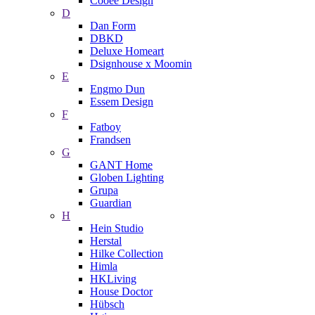
Cooee Design
D
Dan Form
DBKD
Deluxe Homeart
Dsignhouse x Moomin
E
Engmo Dun
Essem Design
F
Fatboy
Frandsen
G
GANT Home
Globen Lighting
Grupa
Guardian
H
Hein Studio
Herstal
Hilke Collection
Himla
HKLiving
House Doctor
Hübsch