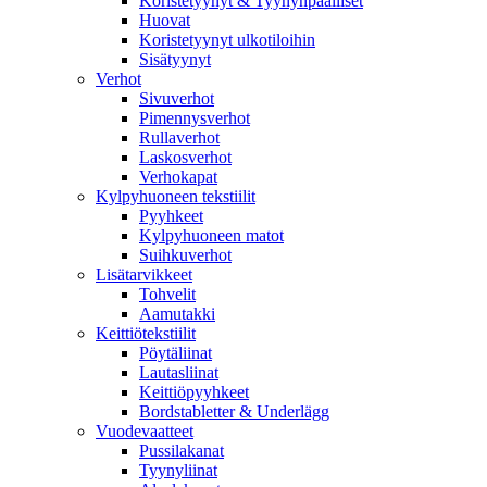
Koristetyynyt & Tyynynpäälliset
Huovat
Koristetyynyt ulkotiloihin
Sisätyynyt
Verhot
Sivuverhot
Pimennysverhot
Rullaverhot
Laskosverhot
Verhokapat
Kylpyhuoneen tekstiilit
Pyyhkeet
Kylpyhuoneen matot
Suihkuverhot
Lisätarvikkeet
Tohvelit
Aamutakki
Keittiötekstiilit
Pöytäliinat
Lautasliinat
Keittiöpyyhkeet
Bordstabletter & Underlägg
Vuodevaatteet
Pussilakanat
Tyynyliinat