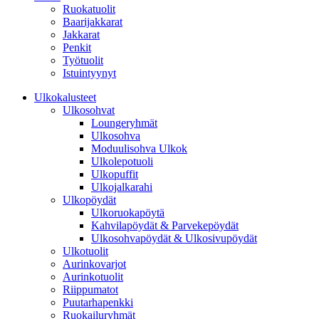
Ruokatuolit
Baarijakkarat
Jakkarat
Penkit
Työtuolit
Istuintyynyt
Ulkokalusteet
Ulkosohvat
Loungeryhmät
Ulkosohva
Moduulisohva Ulkok
Ulkolepotuoli
Ulkopuffit
Ulkojalkarahi
Ulkopöydät
Ulkoruokapöytä
Kahvilapöydät & Parvekepöydät
Ulkosohvapöydät & Ulkosivupöydät
Ulkotuolit
Aurinkovarjot
Aurinkotuolit
Riippumatot
Puutarhapenkki
Ruokailuryhmät