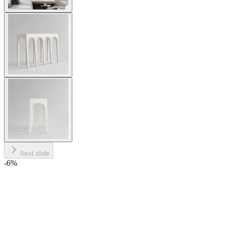
Next slide
-6
%