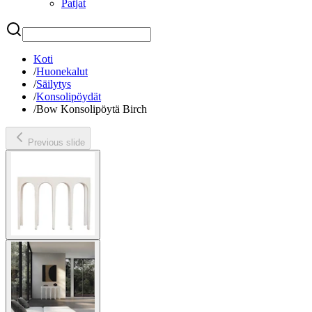
Patjat
Etsi
Koti
/
Huonekalut
/
Säilytys
/
Konsolipöydät
/
Bow Konsolipöytä Birch
Previous slide