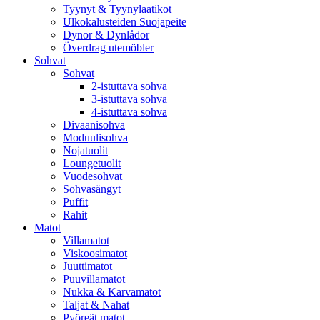
Tyynyt & Tyynylaatikot
Ulkokalusteiden Suojapeite
Dynor & Dynlådor
Överdrag utemöbler
Sohvat
Sohvat
2-istuttava sohva
3-istuttava sohva
4-istuttava sohva
Divaanisohva
Moduulisohva
Nojatuolit
Loungetuolit
Vuodesohvat
Sohvasängyt
Puffit
Rahit
Matot
Villamatot
Viskoosimatot
Juuttimatot
Puuvillamatot
Nukka & Karvamatot
Taljat & Nahat
Pyöreät matot