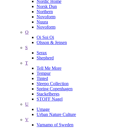
Nordic Home
Norsk Dun
Northern
Novoform
Nuura
Novoform
O
Oi Soi Oi
Olsson & Jensen
S
Serax
Shepherd
T
Tell Me More
Tempur
Tinted
Sleepo Collection
Spring Copenhagen
Stackelbergs
STOFF Nagel
U
Umage
Urban Nature Culture
V
Varnamo of Sweden