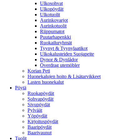
Ulkosohvat
Ulkopöydät
Ulkotuolit
Aurinkovarjot
Aurinkotuolit
Riippumatot
Puutarhapenkki
Ruokailuryhmät
Tyynyt & Tyynylaatikot
Ulkokalusteiden Suojapeite
Dynor & Dynlådor
Överdrag utemöbler
Korian Peti
Huonekalujen hoito & Lisätarvikkeet
Lasten huonekalut
Pöytä
Ruokapöydät
Sohvapöydät
Sivupöydät
Pylväät
Yöpöydät
Kirjoituspöydät
Baaripöydät
Baarivaunut
Tuolit