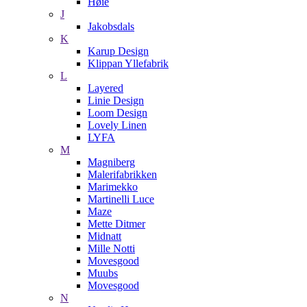
Høie
J
Jakobsdals
K
Karup Design
Klippan Yllefabrik
L
Layered
Linie Design
Loom Design
Lovely Linen
LYFA
M
Magniberg
Malerifabrikken
Marimekko
Martinelli Luce
Maze
Mette Ditmer
Midnatt
Mille Notti
Movesgood
Muubs
Movesgood
N