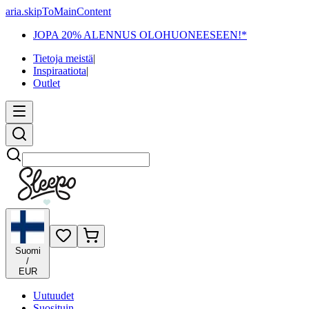
aria.skipToMainContent
JOPA 20% ALENNUS OLOHUONEESEEN!*
Tietoja meistä
|
Inspiraatiota
|
Outlet
Etsi
Suomi
/
EUR
Uutuudet
Suosituin