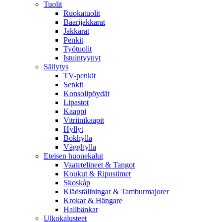
Tuolit
Ruokatuolit
Baarijakkarat
Jakkarat
Penkit
Työtuolit
Istuintyynyt
Säilytys
TV-penkit
Senkit
Konsolipöydät
Lipastot
Kaappi
Vitriinikaapit
Hyllyt
Bokhylla
Vägghylla
Eteisen huonekalut
Vaatetelineet & Tangot
Koukut & Ripustimet
Skoskåp
Klädställningar & Tamburmajorer
Krokar & Hängare
Hallbänkar
Ulkokalusteet