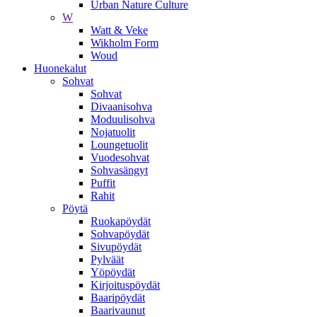
Urban Nature Culture
W
Watt & Veke
Wikholm Form
Woud
Huonekalut
Sohvat
Sohvat
Divaanisohva
Moduulisohva
Nojatuolit
Loungetuolit
Vuodesohvat
Sohvasängyt
Puffit
Rahit
Pöytä
Ruokapöydät
Sohvapöydät
Sivupöydät
Pylväät
Yöpöydät
Kirjoituspöydät
Baaripöydät
Baarivaunut