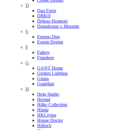
Cooee Design
D
Dan Form
DBKD
Deluxe Homeart
Dsignhouse x Moomin
E
Engmo Dun
Essem Design
F
Fatboy
Frandsen
G
GANT Home
Globen Lighting
Grupa
Guardian
H
Hein Studio
Herstal
Hilke Collection
Himla
HKLiving
House Doctor
Hübsch