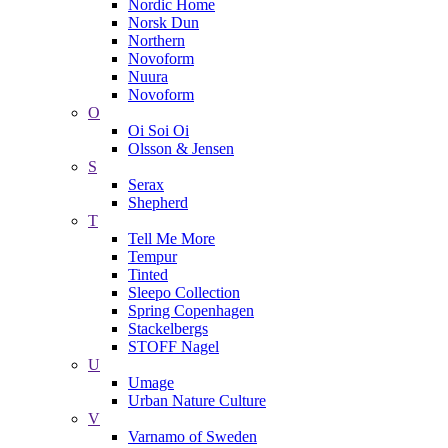
Nordic Home
Norsk Dun
Northern
Novoform
Nuura
Novoform
O
Oi Soi Oi
Olsson & Jensen
S
Serax
Shepherd
T
Tell Me More
Tempur
Tinted
Sleepo Collection
Spring Copenhagen
Stackelbergs
STOFF Nagel
U
Umage
Urban Nature Culture
V
Varnamo of Sweden