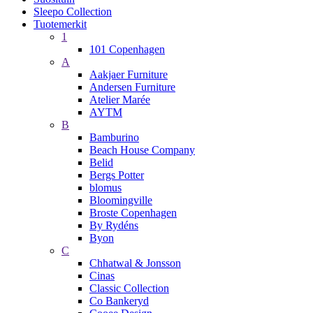
Sleepo Collection
Tuotemerkit
1
101 Copenhagen
A
Aakjaer Furniture
Andersen Furniture
Atelier Marée
AYTM
B
Bamburino
Beach House Company
Belid
Bergs Potter
blomus
Bloomingville
Broste Copenhagen
By Rydéns
Byon
C
Chhatwal & Jonsson
Cinas
Classic Collection
Co Bankeryd