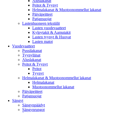
Aluslakanat
Peitot & Tyynyt
Helmalakanat & Muotoonommellut lakanat
Päiväpeitteet
Patjansuojat
Lastenhuoneen tekstiilit
Lasten vuodevaatteet
Kylpytakit & Aamutakit
Lasten tyynyt & Huovat
Lasten matot
Vuodevaatteet
Pussilakanat
Tyynyliinat
Aluslakanat
Peitot & Tyynyt
Peitot
Tyynyt
Helmalakanat & Muotoonommellut lakanat
Helmalakanat
Muotoonommellut lakanat
Päiväpeitteet
Patjansuojat
Sängyt
Sängynpäädyt
Sängynrungot