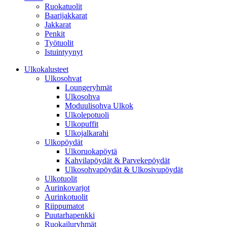
Ruokatuolit
Baarijakkarat
Jakkarat
Penkit
Työtuolit
Istuintyynyt
Ulkokalusteet
Ulkosohvat
Loungeryhmät
Ulkosohva
Moduulisohva Ulkok
Ulkolepotuoli
Ulkopuffit
Ulkojalkarahi
Ulkopöydät
Ulkoruokapöytä
Kahvilapöydät & Parvekepöydät
Ulkosohvapöydät & Ulkosivupöydät
Ulkotuolit
Aurinkovarjot
Aurinkotuolit
Riippumatot
Puutarhapenkki
Ruokailuryhmät