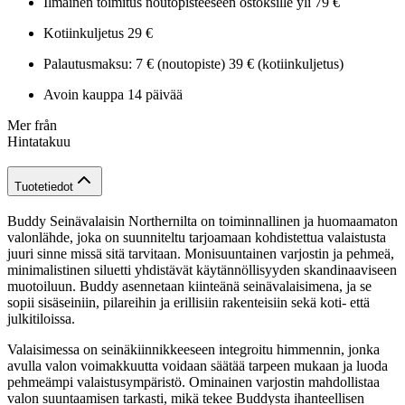
Ilmainen toimitus noutopisteeseen ostoksille yli 79 €
Kotiinkuljetus 29 €
Palautusmaksu: 7 € (noutopiste) 39 € (kotiinkuljetus)
Avoin kauppa 14 päivää
Mer från
Hintatakuu
Tuotetiedot
Buddy Seinävalaisin Northernilta on toiminnallinen ja huomaamaton
valonlähde, joka on suunniteltu tarjoamaan kohdistettua valaistusta
juuri sinne missä sitä tarvitaan. Monisuuntainen varjostin ja pehmeä,
minimalistinen siluetti yhdistävät käytännöllisyyden skandinaaviseen
muotoiluun. Buddy asennetaan kiinteänä seinävalaisimena, ja se
sopii sisäseiniin, pilareihin ja erillisiin rakenteisiin sekä koti- että
julkitiloissa.
Valaisimessa on seinäkiinnikkeeseen integroitu himmennin, jonka
avulla valon voimakkuutta voidaan säätää tarpeen mukaan ja luoda
pehmeämpi valaistusympäristö. Ominainen varjostin mahdollistaa
valon suuntaamisen tarkasti, mikä tekee Buddysta ihanteellisen