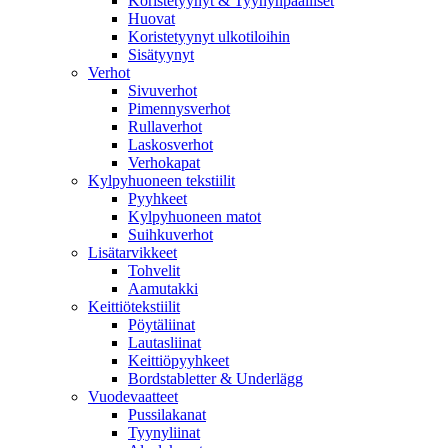
Koristetyynyt & Tyynynpäälliset
Huovat
Koristetyynyt ulkotiloihin
Sisätyynyt
Verhot
Sivuverhot
Pimennysverhot
Rullaverhot
Laskosverhot
Verhokapat
Kylpyhuoneen tekstiilit
Pyyhkeet
Kylpyhuoneen matot
Suihkuverhot
Lisätarvikkeet
Tohvelit
Aamutakki
Keittiötekstiilit
Pöytäliinat
Lautasliinat
Keittiöpyyhkeet
Bordstabletter & Underlägg
Vuodevaatteet
Pussilakanat
Tyynyliinat