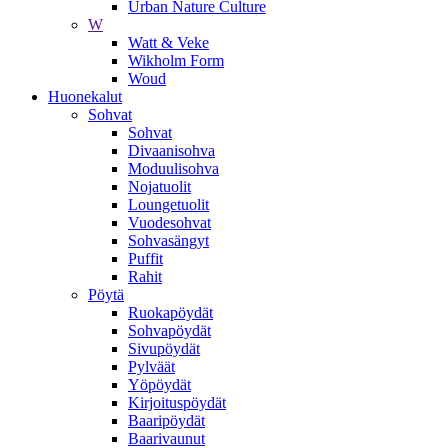
Urban Nature Culture
W
Watt & Veke
Wikholm Form
Woud
Huonekalut
Sohvat
Sohvat
Divaanisohva
Moduulisohva
Nojatuolit
Loungetuolit
Vuodesohvat
Sohvasängyt
Puffit
Rahit
Pöytä
Ruokapöydät
Sohvapöydät
Sivupöydät
Pylväät
Yöpöydät
Kirjoituspöydät
Baaripöydät
Baarivaunut