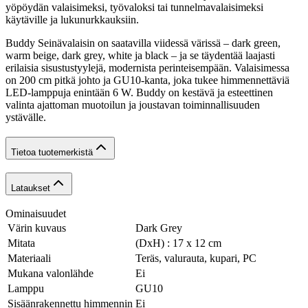
yöpöydän valaisimeksi, työvaloksi tai tunnelmavalaisimeksi
käytäville ja lukunurkkauksiin.
Buddy Seinävalaisin on saatavilla viidessä värissä – dark green,
warm beige, dark grey, white ja black – ja se täydentää laajasti
erilaisia sisustustyylejä, modernista perinteisempään. Valaisimessa
on 200 cm pitkä johto ja GU10-kanta, joka tukee himmennettäviä
LED-lamppuja enintään 6 W. Buddy on kestävä ja esteettinen
valinta ajattoman muotoilun ja joustavan toiminnallisuuden
ystävälle.
Tietoa tuotemerkistä
Lataukset
Ominaisuudet
Värin kuvaus
Dark Grey
Mitata
(DxH) : 17 x 12 cm
Materiaali
Teräs, valurauta, kupari, PC
Mukana valonlähde
Ei
Lamppu
GU10
Sisäänrakennettu himmennin
Ei