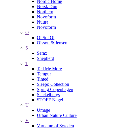
Nordic Home
Norsk Dun
Northern
Novoform
Nuura
Novoform
O
Oi Soi Oi
Olsson & Jensen
S
Serax
Shepherd
T
Tell Me More
Tempur
Tinted
Sleepo Collection
Spring Copenhagen
Stackelbergs
STOFF Nagel
U
Umage
Urban Nature Culture
V
Varnamo of Sweden