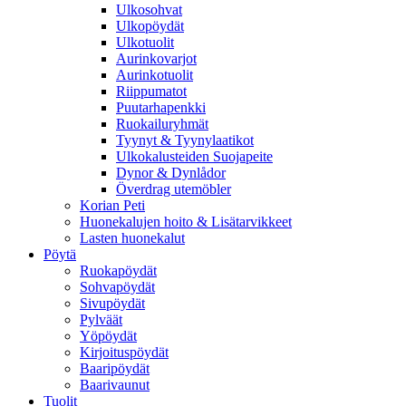
Ulkosohvat
Ulkopöydät
Ulkotuolit
Aurinkovarjot
Aurinkotuolit
Riippumatot
Puutarhapenkki
Ruokailuryhmät
Tyynyt & Tyynylaatikot
Ulkokalusteiden Suojapeite
Dynor & Dynlådor
Överdrag utemöbler
Korian Peti
Huonekalujen hoito & Lisätarvikkeet
Lasten huonekalut
Pöytä
Ruokapöydät
Sohvapöydät
Sivupöydät
Pylväät
Yöpöydät
Kirjoituspöydät
Baaripöydät
Baarivaunut
Tuolit