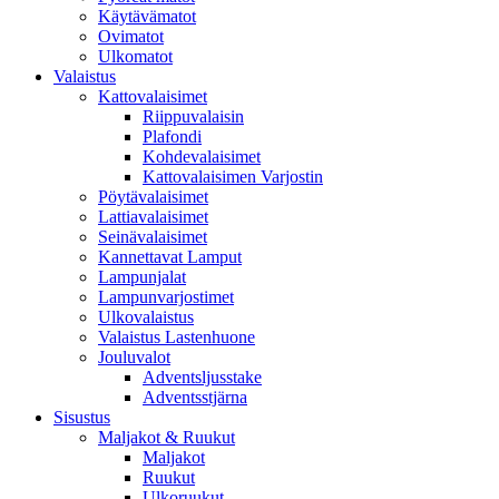
Käytävämatot
Ovimatot
Ulkomatot
Valaistus
Kattovalaisimet
Riippuvalaisin
Plafondi
Kohdevalaisimet
Kattovalaisimen Varjostin
Pöytävalaisimet
Lattiavalaisimet
Seinävalaisimet
Kannettavat Lamput
Lampunjalat
Lampunvarjostimet
Ulkovalaistus
Valaistus Lastenhuone
Jouluvalot
Adventsljusstake
Adventsstjärna
Sisustus
Maljakot & Ruukut
Maljakot
Ruukut
Ulkoruukut