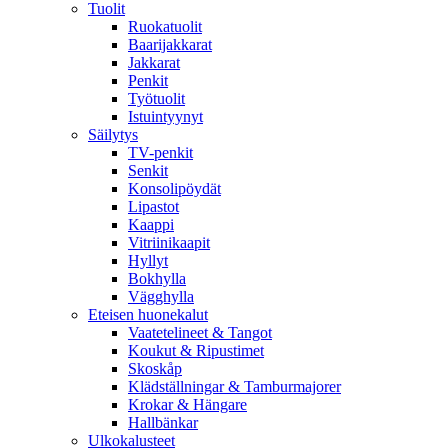
Tuolit
Ruokatuolit
Baarijakkarat
Jakkarat
Penkit
Työtuolit
Istuintyynyt
Säilytys
TV-penkit
Senkit
Konsolipöydät
Lipastot
Kaappi
Vitriinikaapit
Hyllyt
Bokhylla
Vägghylla
Eteisen huonekalut
Vaatetelineet & Tangot
Koukut & Ripustimet
Skoskåp
Klädställningar & Tamburmajorer
Krokar & Hängare
Hallbänkar
Ulkokalusteet