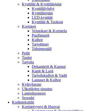
Kynttilät & Kynttilänjalat
Kynttilälyhdyt
Kynttilänjalat
LED-kynttiät
Kynttilät & Tuoksut
Koristeet
Veistokset & Koristelu
Puufiguurit
Kulhot
Tarjottimet
Tidningsställ
Peilit
Taulut
Tarjoilu
Dekantterit & Kannut
Kupit & Lasit
Tarjoilukulhot & Vadit
Lautaset & Kulhot
Kylpyhuone
Ulkotilojen sisustus
Lastenhuoneen
Sesonki
Kodintekstiilit
Koristetyynyt & Huovat