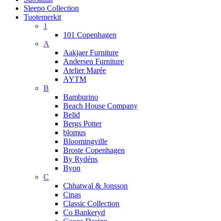
Sleepo Collection
Tuotemerkit
1
101 Copenhagen
A
Aakjaer Furniture
Andersen Furniture
Atelier Marée
AYTM
B
Bamburino
Beach House Company
Belid
Bergs Potter
blomus
Bloomingville
Broste Copenhagen
By Rydéns
Byon
C
Chhatwal & Jonsson
Cinas
Classic Collection
Co Bankeryd