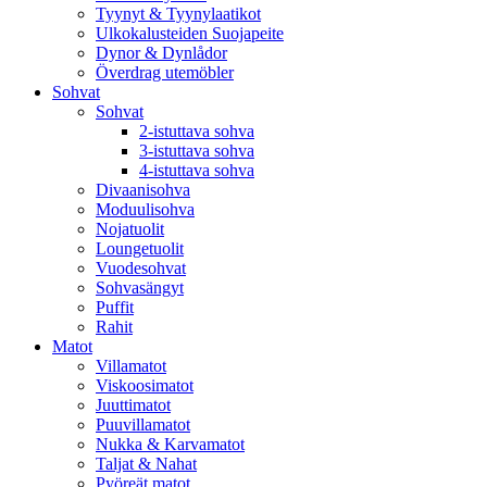
Tyynyt & Tyynylaatikot
Ulkokalusteiden Suojapeite
Dynor & Dynlådor
Överdrag utemöbler
Sohvat
Sohvat
2-istuttava sohva
3-istuttava sohva
4-istuttava sohva
Divaanisohva
Moduulisohva
Nojatuolit
Loungetuolit
Vuodesohvat
Sohvasängyt
Puffit
Rahit
Matot
Villamatot
Viskoosimatot
Juuttimatot
Puuvillamatot
Nukka & Karvamatot
Taljat & Nahat
Pyöreät matot