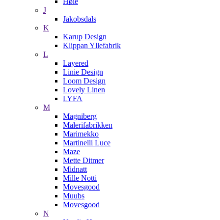
Høie
J
Jakobsdals
K
Karup Design
Klippan Yllefabrik
L
Layered
Linie Design
Loom Design
Lovely Linen
LYFA
M
Magniberg
Malerifabrikken
Marimekko
Martinelli Luce
Maze
Mette Ditmer
Midnatt
Mille Notti
Movesgood
Muubs
Movesgood
N