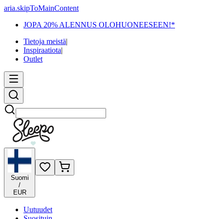
aria.skipToMainContent
JOPA 20% ALENNUS OLOHUONEESEEN!*
Tietoja meistä
|
Inspiraatiota
|
Outlet
Etsi
Suomi
/
EUR
Uutuudet
Suosituin