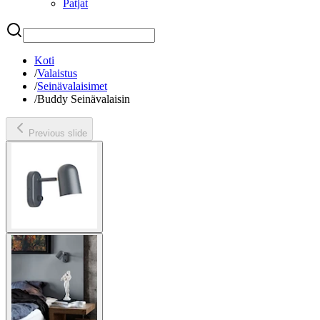
Patjat
Etsi
Koti
/
Valaistus
/
Seinävalaisimet
/
Buddy Seinävalaisin
Previous slide