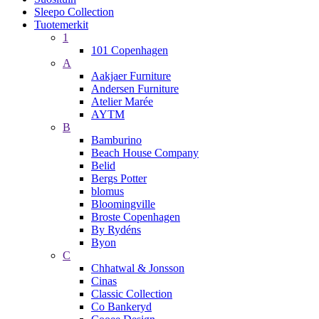
Sleepo Collection
Tuotemerkit
1
101 Copenhagen
A
Aakjaer Furniture
Andersen Furniture
Atelier Marée
AYTM
B
Bamburino
Beach House Company
Belid
Bergs Potter
blomus
Bloomingville
Broste Copenhagen
By Rydéns
Byon
C
Chhatwal & Jonsson
Cinas
Classic Collection
Co Bankeryd