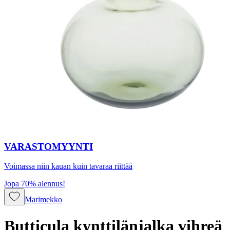
VARASTOMYYNTI
Voimassa niin kauan kuin tavaraa riittää
Jopa 70% alennus!
Marimekko
Butticula kynttilänjalka vihreä