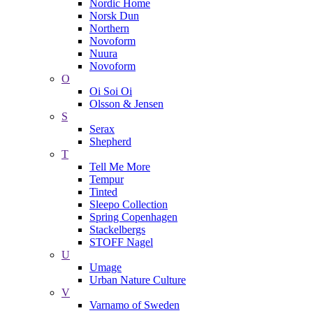
Nordic Home
Norsk Dun
Northern
Novoform
Nuura
Novoform
O
Oi Soi Oi
Olsson & Jensen
S
Serax
Shepherd
T
Tell Me More
Tempur
Tinted
Sleepo Collection
Spring Copenhagen
Stackelbergs
STOFF Nagel
U
Umage
Urban Nature Culture
V
Varnamo of Sweden