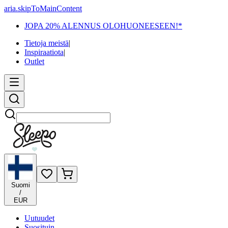
aria.skipToMainContent
JOPA 20% ALENNUS OLOHUONEESEEN!*
Tietoja meistä
|
Inspiraatiota
|
Outlet
Etsi
Suomi
/
EUR
Uutuudet
Suosituin