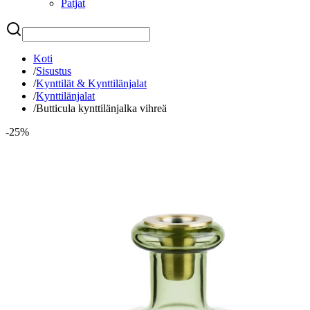
Patjat
Etsi
Koti
/
Sisustus
/
Kynttilät & Kynttilänjalat
/
Kynttilänjalat
/
Butticula kynttilänjalka vihreä
-25
%