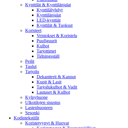
Kynttilät & Kynttilänjalat
Kynttilälyhdyt
Kynttilänjalat
LED-kynttiät
Kynttilät & Tuoksut
Koristeet
Veistokset & Koristelu
Puufiguurit
Kulhot
Tarjottimet
Tidningsställ
Peilit
Taulut
Tarjoilu
Dekantterit & Kannut
Kupit & Lasit
Tarjoilukulhot & Vadit
Lautaset & Kulhot
Kylpyhuone
Ulkotilojen sisustus
Lastenhuoneen
Sesonki
Kodintekstiilit
Koristetyynyt & Huovat