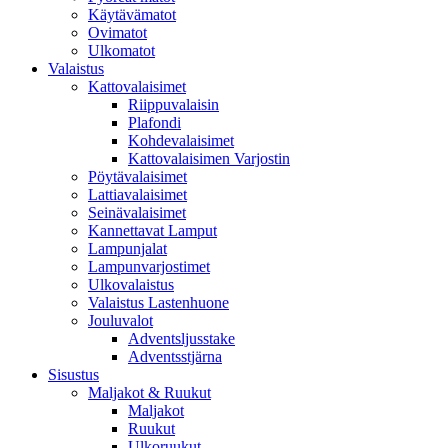
Käytävämatot
Ovimatot
Ulkomatot
Valaistus
Kattovalaisimet
Riippuvalaisin
Plafondi
Kohdevalaisimet
Kattovalaisimen Varjostin
Pöytävalaisimet
Lattiavalaisimet
Seinävalaisimet
Kannettavat Lamput
Lampunjalat
Lampunvarjostimet
Ulkovalaistus
Valaistus Lastenhuone
Jouluvalot
Adventsljusstake
Adventsstjärna
Sisustus
Maljakot & Ruukut
Maljakot
Ruukut
Ulkoruukut