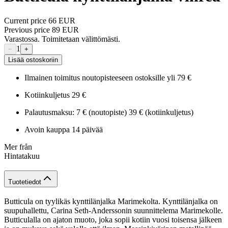
Current price
66 EUR
Previous price
89 EUR
Varastossa. Toimitetaan välittömästi.
1
−
+
Lisää ostoskoriin
Ilmainen toimitus noutopisteeseen ostoksille yli 79 €
Kotiinkuljetus 29 €
Palautusmaksu: 7 € (noutopiste) 39 € (kotiinkuljetus)
Avoin kauppa 14 päivää
Mer från
Hintatakuu
Tuotetiedot
Butticula on tyylikäs kynttilänjalka Marimekolta. Kynttilänjalka on
suupuhallettu, Carina Seth-Anderssonin suunnittelema Marimekolle.
Butticulalla on ajaton muoto, joka sopii kotiin vuosi toisensa jälkeen