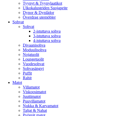
Tyynyt & Tyynylaatikot
Ulkokalusteiden Suojapeite
Dynor & Dynlådor
Överdrag utemöbler
Sohvat
Sohvat
2-istuttava sohva
3-istuttava sohva
4-istuttava sohva
Divaanisohva
Moduulisohva
Nojatuolit
Loungetuolit
Vuodesohvat
Sohvasängyt
Puffit
Rahit
Matot
Villamatot
Viskoosimatot
Juuttimatot
Puuvillamatot
Nukka & Karvamatot
Taljat & Nahat
Pyöreät matot