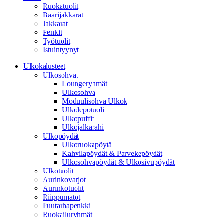
Ruokatuolit
Baarijakkarat
Jakkarat
Penkit
Työtuolit
Istuintyynyt
Ulkokalusteet
Ulkosohvat
Loungeryhmät
Ulkosohva
Moduulisohva Ulkok
Ulkolepotuoli
Ulkopuffit
Ulkojalkarahi
Ulkopöydät
Ulkoruokapöytä
Kahvilapöydät & Parvekepöydät
Ulkosohvapöydät & Ulkosivupöydät
Ulkotuolit
Aurinkovarjot
Aurinkotuolit
Riippumatot
Puutarhapenkki
Ruokailuryhmät