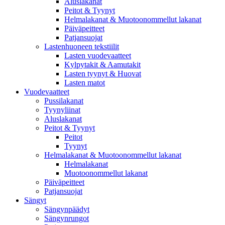
Aluslakanat
Peitot & Tyynyt
Helmalakanat & Muotoonommellut lakanat
Päiväpeitteet
Patjansuojat
Lastenhuoneen tekstiilit
Lasten vuodevaatteet
Kylpytakit & Aamutakit
Lasten tyynyt & Huovat
Lasten matot
Vuodevaatteet
Pussilakanat
Tyynyliinat
Aluslakanat
Peitot & Tyynyt
Peitot
Tyynyt
Helmalakanat & Muotoonommellut lakanat
Helmalakanat
Muotoonommellut lakanat
Päiväpeitteet
Patjansuojat
Sängyt
Sängynpäädyt
Sängynrungot