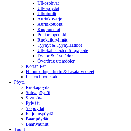
Ulkosohvat
Ulkopöydät
Ulkotuolit
Aurinkovarjot
Aurinkotuolit
Riippumatot
Puutarhapenkki
Ruokailuryhmät
Tyynyt & Tyynylaatikot
Ulkokalusteiden Suojapeite
Dynor & Dynlådor
Överdrag utemöbler
Korian Peti
Huonekalujen hoito & Lisätarvikkeet
Lasten huonekalut
Pöytä
Ruokapöydät
Sohvapöydät
Sivupöydät
Pylväät
Yöpöydät
Kirjoituspöydät
Baaripöydät
Baarivaunut
Tuolit