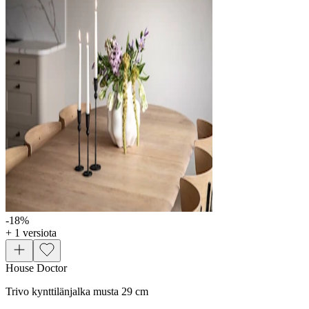
-18
%
+ 1 versiota
House Doctor
Trivo kynttilänjalka musta 29 cm