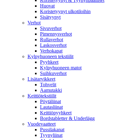
Koristetyynyt & Tyynynpäälliset
Huovat
Koristetyynyt ulkotiloihin
Sisätyynyt
Verhot
Sivuverhot
Pimennysverhot
Rullaverhot
Laskosverhot
Verhokapat
Kylpyhuoneen tekstiilit
Pyyhkeet
Kylpyhuoneen matot
Suihkuverhot
Lisätarvikkeet
Tohvelit
Aamutakki
Keittiötekstiilit
Pöytäliinat
Lautasliinat
Keittiöpyyhkeet
Bordstabletter & Underlägg
Vuodevaatteet
Pussilakanat
Tyynyliinat