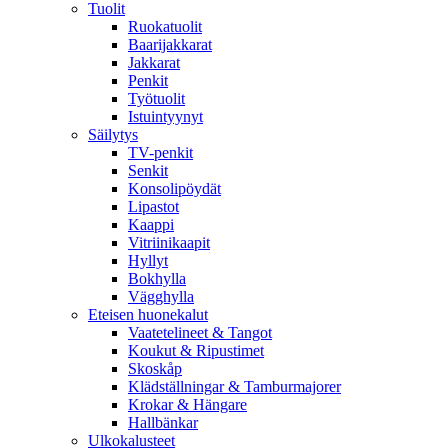
Tuolit
Ruokatuolit
Baarijakkarat
Jakkarat
Penkit
Työtuolit
Istuintyynyt
Säilytys
TV-penkit
Senkit
Konsolipöydät
Lipastot
Kaappi
Vitriinikaapit
Hyllyt
Bokhylla
Vägghylla
Eteisen huonekalut
Vaatetelineet & Tangot
Koukut & Ripustimet
Skoskåp
Klädställningar & Tamburmajorer
Krokar & Hängare
Hallbänkar
Ulkokalusteet