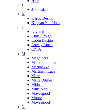
Høie
J
Jakobsdals
K
Karup Design
Klippan Yllefabrik
L
Layered
Linie Design
Loom Design
Lovely Linen
LYFA
M
Magniberg
Malerifabrikken
Marimekko
Martinelli Luce
Maze
Mette Ditmer
Midnatt
Mille Notti
Movesgood
Muubs
Movesgood
N