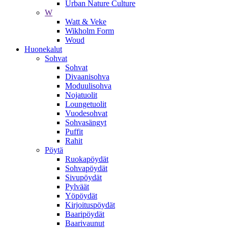
Urban Nature Culture
W
Watt & Veke
Wikholm Form
Woud
Huonekalut
Sohvat
Sohvat
Divaanisohva
Moduulisohva
Nojatuolit
Loungetuolit
Vuodesohvat
Sohvasängyt
Puffit
Rahit
Pöytä
Ruokapöydät
Sohvapöydät
Sivupöydät
Pylväät
Yöpöydät
Kirjoituspöydät
Baaripöydät
Baarivaunut