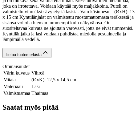
ja on mukava sekä valolla että ilman. Messinkivärinen metallipää,
joka on irrotettava. Voidaan käyttää myös maljakkoina. Puteli on
valmistettu vihreäksi sävytetystä lasista. Vain käsinpesu. (ØxH): 13
x 15 cm Kynttilänjalat on valmistettu ruostumattomasta teräksestä ja
sisäosa voi olla hieman tummempi kuin näkyvä osa. On
suositeltavaa kuivata ne ajoittain varovasti, jotta ne eivät tummenisi.
Kynttilänjalka ja lasi voidaan puhdistaa miedolla pesuaineella ja
lämpimällä vedellä.
Tietoa tuotemerkistä
Ominaisuudet
Värin kuvaus
Vihreä
Mitata
(ØxK): 12,5 x 14,5 cm
Materiaali
Lasi
Valmistusmaa
Thaimaa
Saatat myös pitää