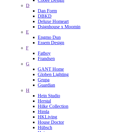
Cooee Design
D
Dan Form
DBKD
Deluxe Homeart
Dsignhouse x Moomin
E
Engmo Dun
Essem Design
F
Fatboy
Frandsen
G
GANT Home
Globen Lighting
Grupa
Guardian
H
Hein Studio
Herstal
Hilke Collection
Himla
HKLiving
House Doctor
Hübsch