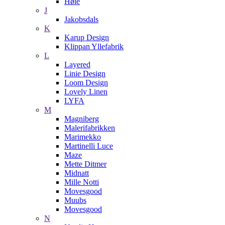
Høie
J
Jakobsdals
K
Karup Design
Klippan Yllefabrik
L
Layered
Linie Design
Loom Design
Lovely Linen
LYFA
M
Magniberg
Malerifabrikken
Marimekko
Martinelli Luce
Maze
Mette Ditmer
Midnatt
Mille Notti
Movesgood
Muubs
Movesgood
N