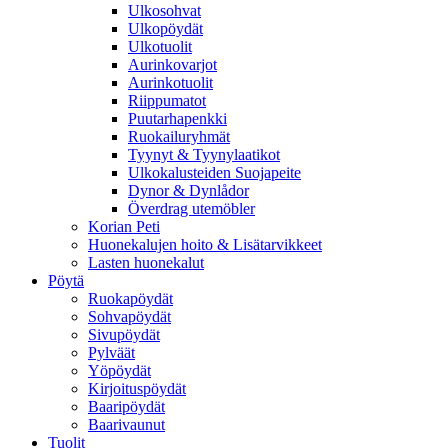
Ulkosohvat
Ulkopöydät
Ulkotuolit
Aurinkovarjot
Aurinkotuolit
Riippumatot
Puutarhapenkki
Ruokailuryhmät
Tyynyt & Tyynylaatikot
Ulkokalusteiden Suojapeite
Dynor & Dynlådor
Överdrag utemöbler
Korian Peti
Huonekalujen hoito & Lisätarvikkeet
Lasten huonekalut
Pöytä
Ruokapöydät
Sohvapöydät
Sivupöydät
Pylväät
Yöpöydät
Kirjoituspöydät
Baaripöydät
Baarivaunut
Tuolit