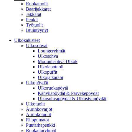
Ruokatuolit
Baarijakkarat
Jakkarat
Penkit
Työtuolit
Istuintyynyt
Ulkokalusteet
Ulkosohvat
Loungeryhmät
Ulkosohva
Moduulisohva Ulkok
Ulkolepotuoli
Ulkopuffit
Ulkojalkarahi
Ulkopöydät
Ulkoruokapöytä
Kahvilapöydät & Parvekepöydät
Ulkosohvapöydät & Ulkosivupöydät
Ulkotuolit
Aurinkovarjot
Aurinkotuolit
Riippumatot
Puutarhapenkki
Ruokailuryhmät