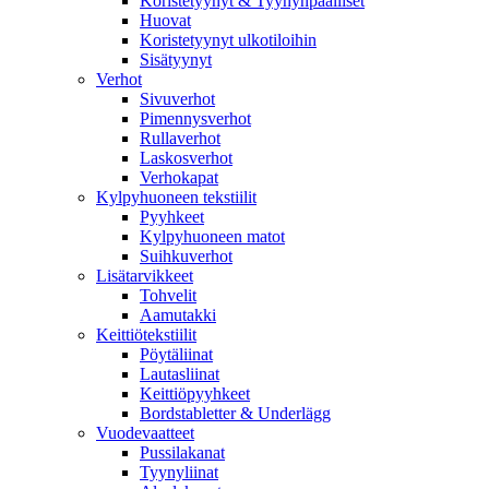
Koristetyynyt & Tyynynpäälliset
Huovat
Koristetyynyt ulkotiloihin
Sisätyynyt
Verhot
Sivuverhot
Pimennysverhot
Rullaverhot
Laskosverhot
Verhokapat
Kylpyhuoneen tekstiilit
Pyyhkeet
Kylpyhuoneen matot
Suihkuverhot
Lisätarvikkeet
Tohvelit
Aamutakki
Keittiötekstiilit
Pöytäliinat
Lautasliinat
Keittiöpyyhkeet
Bordstabletter & Underlägg
Vuodevaatteet
Pussilakanat
Tyynyliinat