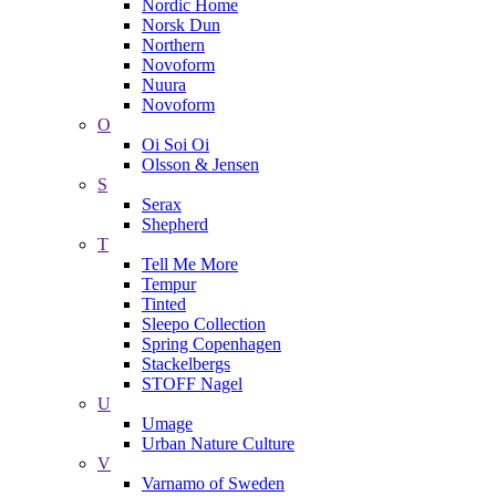
Nordic Home
Norsk Dun
Northern
Novoform
Nuura
Novoform
O
Oi Soi Oi
Olsson & Jensen
S
Serax
Shepherd
T
Tell Me More
Tempur
Tinted
Sleepo Collection
Spring Copenhagen
Stackelbergs
STOFF Nagel
U
Umage
Urban Nature Culture
V
Varnamo of Sweden