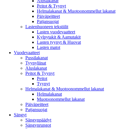
Aluslakanat
Peitot & Tyynyt
Helmalakanat & Muotoonommellut lakanat
Päiväpeitteet
Patjansuojat
Lastenhuoneen tekstiilit
Lasten vuodevaatteet
Kylpytakit & Aamutakit
Lasten tyynyt & Huovat
Lasten matot
Vuodevaatteet
Pussilakanat
Tyynyliinat
Aluslakanat
Peitot & Tyynyt
Peitot
Tyynyt
Helmalakanat & Muotoonommellut lakanat
Helmalakanat
Muotoonommellut lakanat
Päiväpeitteet
Patjansuojat
Sängyt
Sängynpäädyt
Sängynrungot