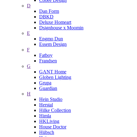
Cooee Design
D
Dan Form
DBKD
Deluxe Homeart
Dsignhouse x Moomin
E
Engmo Dun
Essem Design
F
Fatboy
Frandsen
G
GANT Home
Globen Lighting
Grupa
Guardian
H
Hein Studio
Herstal
Hilke Collection
Himla
HKLiving
House Doctor
Hübsch