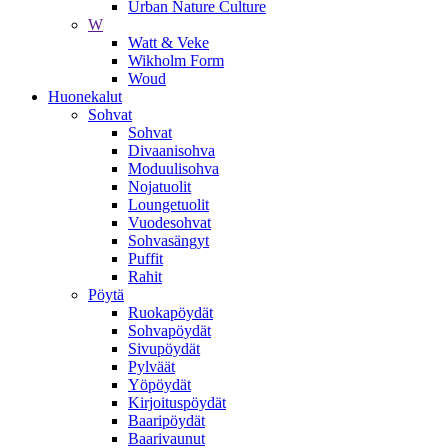
Urban Nature Culture
W
Watt & Veke
Wikholm Form
Woud
Huonekalut
Sohvat
Sohvat
Divaanisohva
Moduulisohva
Nojatuolit
Loungetuolit
Vuodesohvat
Sohvasängyt
Puffit
Rahit
Pöytä
Ruokapöydät
Sohvapöydät
Sivupöydät
Pylväät
Yöpöydät
Kirjoituspöydät
Baaripöydät
Baarivaunut