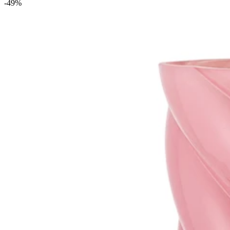
-49
%