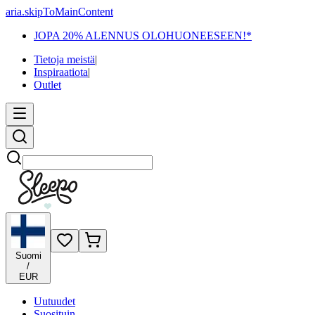
aria.skipToMainContent
JOPA 20% ALENNUS OLOHUONEESEEN!*
Tietoja meistä
|
Inspiraatiota
|
Outlet
Etsi
Suomi
/
EUR
Uutuudet
Suosituin