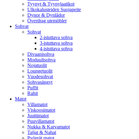
Tyynyt & Tyynylaatikot
Ulkokalusteiden Suojapeite
Dynor & Dynlådor
Överdrag utemöbler
Sohvat
Sohvat
2-istuttava sohva
3-istuttava sohva
4-istuttava sohva
Divaanisohva
Moduulisohva
Nojatuolit
Loungetuolit
Vuodesohvat
Sohvasängyt
Puffit
Rahit
Matot
Villamatot
Viskoosimatot
Juuttimatot
Puuvillamatot
Nukka & Karvamatot
Taljat & Nahat
Pyöreät matot