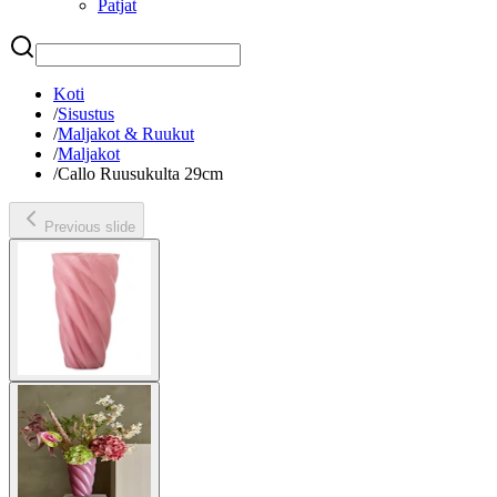
Patjat
Etsi
Koti
/
Sisustus
/
Maljakot & Ruukut
/
Maljakot
/
Callo Ruusukulta 29cm
Previous slide