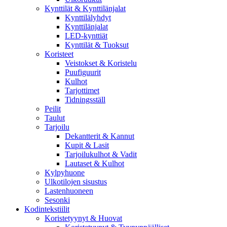
Kynttilät & Kynttilänjalat
Kynttilälyhdyt
Kynttilänjalat
LED-kynttiät
Kynttilät & Tuoksut
Koristeet
Veistokset & Koristelu
Puufiguurit
Kulhot
Tarjottimet
Tidningsställ
Peilit
Taulut
Tarjoilu
Dekantterit & Kannut
Kupit & Lasit
Tarjoilukulhot & Vadit
Lautaset & Kulhot
Kylpyhuone
Ulkotilojen sisustus
Lastenhuoneen
Sesonki
Kodintekstiilit
Koristetyynyt & Huovat