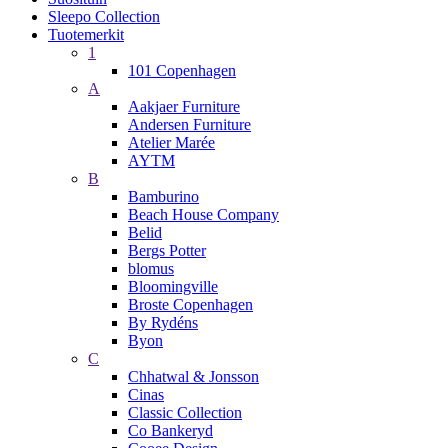
Sleepo Collection
Tuotemerkit
1
101 Copenhagen
A
Aakjaer Furniture
Andersen Furniture
Atelier Marée
AYTM
B
Bamburino
Beach House Company
Belid
Bergs Potter
blomus
Bloomingville
Broste Copenhagen
By Rydéns
Byon
C
Chhatwal & Jonsson
Cinas
Classic Collection
Co Bankeryd