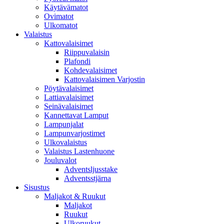
Käytävämatot
Ovimatot
Ulkomatot
Valaistus
Kattovalaisimet
Riippuvalaisin
Plafondi
Kohdevalaisimet
Kattovalaisimen Varjostin
Pöytävalaisimet
Lattiavalaisimet
Seinävalaisimet
Kannettavat Lamput
Lampunjalat
Lampunvarjostimet
Ulkovalaistus
Valaistus Lastenhuone
Jouluvalot
Adventsljusstake
Adventsstjärna
Sisustus
Maljakot & Ruukut
Maljakot
Ruukut
Ulkoruukut