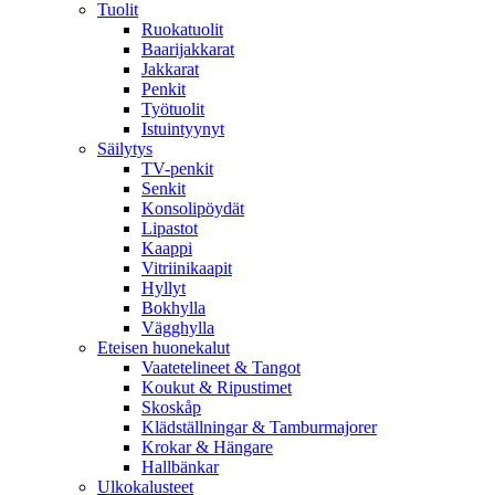
Tuolit
Ruokatuolit
Baarijakkarat
Jakkarat
Penkit
Työtuolit
Istuintyynyt
Säilytys
TV-penkit
Senkit
Konsolipöydät
Lipastot
Kaappi
Vitriinikaapit
Hyllyt
Bokhylla
Vägghylla
Eteisen huonekalut
Vaatetelineet & Tangot
Koukut & Ripustimet
Skoskåp
Klädställningar & Tamburmajorer
Krokar & Hängare
Hallbänkar
Ulkokalusteet