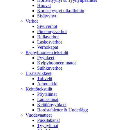
Koristetyynyt & Tyynynpäälliset
Huovat
Koristetyynyt ulkotiloihin
Sisätyynyt
Verhot
Sivuverhot
Pimennysverhot
Rullaverhot
Laskosverhot
Verhokapat
Kylpyhuoneen tekstiilit
Pyyhkeet
Kylpyhuoneen matot
Suihkuverhot
Lisätarvikkeet
Tohvelit
Aamutakki
Keittiötekstiilit
Pöytäliinat
Lautasliinat
Keittiöpyyhkeet
Bordstabletter & Underlägg
Vuodevaatteet
Pussilakanat
Tyynyliinat