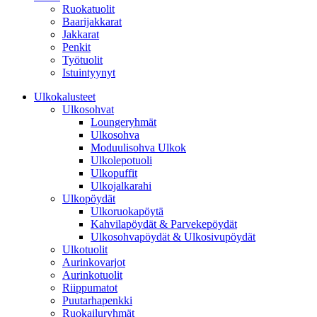
Ruokatuolit
Baarijakkarat
Jakkarat
Penkit
Työtuolit
Istuintyynyt
Ulkokalusteet
Ulkosohvat
Loungeryhmät
Ulkosohva
Moduulisohva Ulkok
Ulkolepotuoli
Ulkopuffit
Ulkojalkarahi
Ulkopöydät
Ulkoruokapöytä
Kahvilapöydät & Parvekepöydät
Ulkosohvapöydät & Ulkosivupöydät
Ulkotuolit
Aurinkovarjot
Aurinkotuolit
Riippumatot
Puutarhapenkki
Ruokailuryhmät