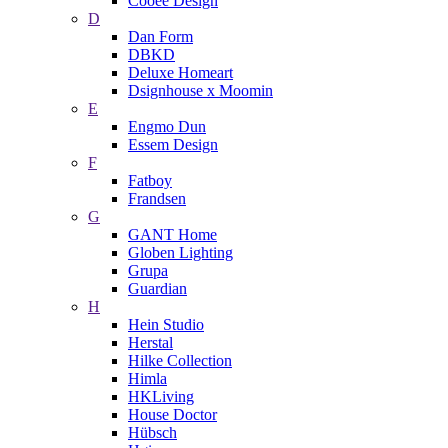
Cooee Design
D
Dan Form
DBKD
Deluxe Homeart
Dsignhouse x Moomin
E
Engmo Dun
Essem Design
F
Fatboy
Frandsen
G
GANT Home
Globen Lighting
Grupa
Guardian
H
Hein Studio
Herstal
Hilke Collection
Himla
HKLiving
House Doctor
Hübsch