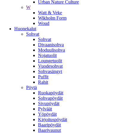
Urban Nature Culture
W
Watt & Veke
Wikholm Form
Woud
Huonekalut
Sohvat
Sohvat
Divaanisohva
Moduulisohva
Nojatuolit
Loungetuolit
Vuodesohvat
Sohvasängyt
Puffit
Rahit
Pöytä
Ruokapöydät
Sohvapöydät
Sivupöydät
Pylväät
Yöpöydät
Kirjoituspöydät
Baaripöydät
Baarivaunut