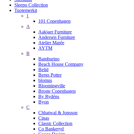
Sleepo Collection
Tuotemerkit
1
101 Copenhagen
A
Aakjaer Furniture
Andersen Furniture
Atelier Marée
AYTM
B
Bamburino
Beach House Company
Belid
Bergs Potter
blomus
Bloomingville
Broste Copenhagen
By Rydéns
Byon
C
Chhatwal & Jonsson
Cinas
Classic Collection
Co Bankeryd