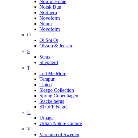
Nordic Home
Norsk Dun
Northern
Novoform
Nuura
Novoform
O
Oi Soi Oi
Olsson & Jensen
S
Serax
Shepherd
T
Tell Me More
Tempur
Tinted
Sleepo Collection
Spring Copenhagen
Stackelbergs
STOFF Nagel
U
Umage
Urban Nature Culture
V
Varnamo of Sweden