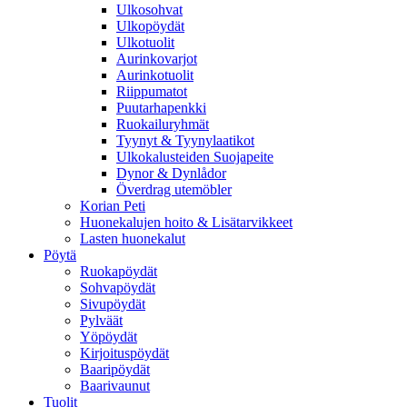
Ulkosohvat
Ulkopöydät
Ulkotuolit
Aurinkovarjot
Aurinkotuolit
Riippumatot
Puutarhapenkki
Ruokailuryhmät
Tyynyt & Tyynylaatikot
Ulkokalusteiden Suojapeite
Dynor & Dynlådor
Överdrag utemöbler
Korian Peti
Huonekalujen hoito & Lisätarvikkeet
Lasten huonekalut
Pöytä
Ruokapöydät
Sohvapöydät
Sivupöydät
Pylväät
Yöpöydät
Kirjoituspöydät
Baaripöydät
Baarivaunut
Tuolit