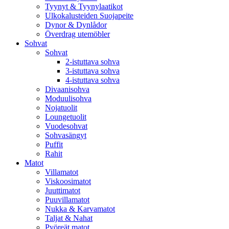
Tyynyt & Tyynylaatikot
Ulkokalusteiden Suojapeite
Dynor & Dynlådor
Överdrag utemöbler
Sohvat
Sohvat
2-istuttava sohva
3-istuttava sohva
4-istuttava sohva
Divaanisohva
Moduulisohva
Nojatuolit
Loungetuolit
Vuodesohvat
Sohvasängyt
Puffit
Rahit
Matot
Villamatot
Viskoosimatot
Juuttimatot
Puuvillamatot
Nukka & Karvamatot
Taljat & Nahat
Pyöreät matot