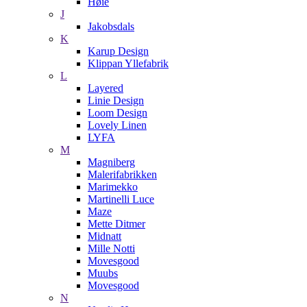
Høie
J
Jakobsdals
K
Karup Design
Klippan Yllefabrik
L
Layered
Linie Design
Loom Design
Lovely Linen
LYFA
M
Magniberg
Malerifabrikken
Marimekko
Martinelli Luce
Maze
Mette Ditmer
Midnatt
Mille Notti
Movesgood
Muubs
Movesgood
N