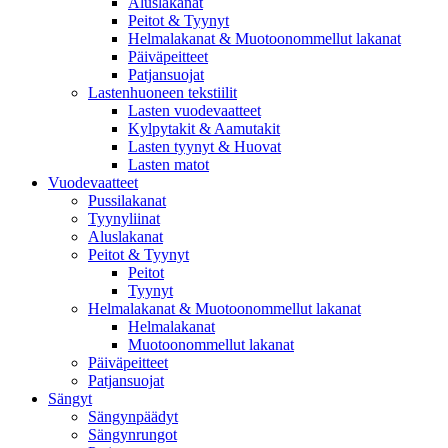
Aluslakanat
Peitot & Tyynyt
Helmalakanat & Muotoonommellut lakanat
Päiväpeitteet
Patjansuojat
Lastenhuoneen tekstiilit
Lasten vuodevaatteet
Kylpytakit & Aamutakit
Lasten tyynyt & Huovat
Lasten matot
Vuodevaatteet
Pussilakanat
Tyynyliinat
Aluslakanat
Peitot & Tyynyt
Peitot
Tyynyt
Helmalakanat & Muotoonommellut lakanat
Helmalakanat
Muotoonommellut lakanat
Päiväpeitteet
Patjansuojat
Sängyt
Sängynpäädyt
Sängynrungot