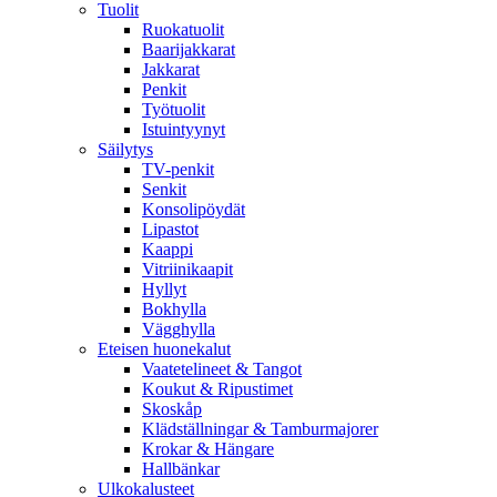
Tuolit
Ruokatuolit
Baarijakkarat
Jakkarat
Penkit
Työtuolit
Istuintyynyt
Säilytys
TV-penkit
Senkit
Konsolipöydät
Lipastot
Kaappi
Vitriinikaapit
Hyllyt
Bokhylla
Vägghylla
Eteisen huonekalut
Vaatetelineet & Tangot
Koukut & Ripustimet
Skoskåp
Klädställningar & Tamburmajorer
Krokar & Hängare
Hallbänkar
Ulkokalusteet