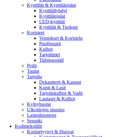
Kynttilät & Kynttilänjalat
Kynttilälyhdyt
Kynttilänjalat
LED-kynttiät
Kynttilät & Tuoksut
Koristeet
Veistokset & Koristelu
Puufiguurit
Kulhot
Tarjottimet
Tidningsställ
Peilit
Taulut
Tarjoilu
Dekantterit & Kannut
Kupit & Lasit
Tarjoilukulhot & Vadit
Lautaset & Kulhot
Kylpyhuone
Ulkotilojen sisustus
Lastenhuoneen
Sesonki
Kodintekstiilit
Koristetyynyt & Huovat