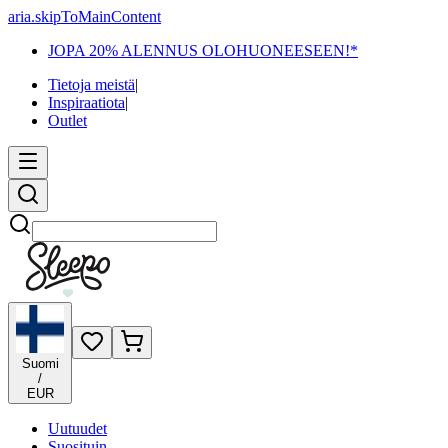
aria.skipToMainContent
JOPA 20% ALENNUS OLOHUONEESEEN!*
Tietoja meistä
|
Inspiraatiota
|
Outlet
Etsi
Suomi
/
EUR
Uutuudet
Suosituin