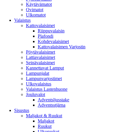
Käytävämatot
Ovimatot
Ulkomatot
Valaistus
Kattovalaisimet
Riippuvalaisin
Plafondi
Kohdevalaisimet
Kattovalaisimen Varjostin
Pöytävalaisimet
Lattiavalaisimet
Seinävalaisimet
Kannettavat Lamput
Lampunjalat
Lampunvarjostimet
Ulkovalaistus
Valaistus Lastenhuone
Jouluvalot
Adventsljusstake
Adventsstjärna
Sisustus
Maljakot & Ruukut
Maljakot
Ruukut
Ulkoruukut