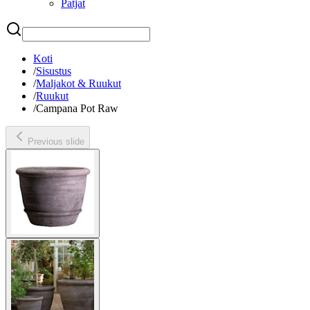
Patjat
Etsi
Koti
/
Sisustus
/
Maljakot & Ruukut
/
Ruukut
/
Campana Pot Raw
Previous slide