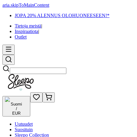
aria.skipToMainContent
JOPA 20% ALENNUS OLOHUONEESEEN!*
Tietoja meistä
|
Inspiraatiota
|
Outlet
Etsi
Suomi
/
EUR
Uutuudet
Suosituin
Sleepo Collection