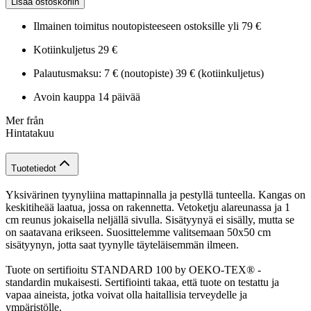
Lisää ostoskoriin
Ilmainen toimitus noutopisteeseen ostoksille yli 79 €
Kotiinkuljetus 29 €
Palautusmaksu: 7 € (noutopiste) 39 € (kotiinkuljetus)
Avoin kauppa 14 päivää
Mer från
Hintatakuu
Tuotetiedot
Yksivärinen tyynyliina mattapinnalla ja pestyllä tunteella. Kangas on
keskitiheää laatua, jossa on rakennetta. Vetoketju alareunassa ja 1
cm reunus jokaisella neljällä sivulla. Sisätyynyä ei sisälly, mutta se
on saatavana erikseen. Suosittelemme valitsemaan 50x50 cm
sisätyynyn, jotta saat tyynylle täyteläisemmän ilmeen.
Tuote on sertifioitu STANDARD 100 by OEKO-TEX® -
standardin mukaisesti. Sertifiointi takaa, että tuote on testattu ja
vapaa aineista, jotka voivat olla haitallisia terveydelle ja
ympäristölle.