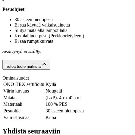
Pesuohjeet
30 asteen hienopesu
Ei saa käyttää valkaisuainetta
Silitys matalalla lämpötilalla
Kemiallinen pesu (Perkloorietyleeni)
Ei saa rumpukuivata
Sisätyynyä ei sisälly.
Tietoa tuotemerkistä
Ominaisuudet
ÖKO-TEX sertifioitu
Kyllä
Värin kuvaus
Nougatti
Mitata
(LxP): 45 x 45 cm
Materiaali
100 % PES
Pesuohje
30 asteen hienopesu
Valmistusmaa
Kiina
Yhdistä seuraaviin