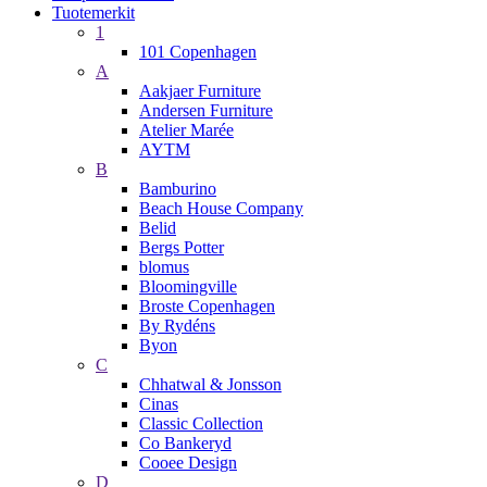
Tuotemerkit
1
101 Copenhagen
A
Aakjaer Furniture
Andersen Furniture
Atelier Marée
AYTM
B
Bamburino
Beach House Company
Belid
Bergs Potter
blomus
Bloomingville
Broste Copenhagen
By Rydéns
Byon
C
Chhatwal & Jonsson
Cinas
Classic Collection
Co Bankeryd
Cooee Design
D