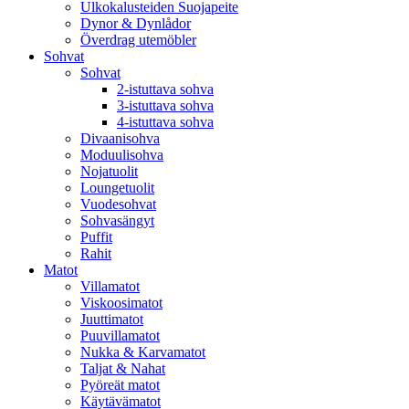
Ulkokalusteiden Suojapeite
Dynor & Dynlådor
Överdrag utemöbler
Sohvat
Sohvat
2-istuttava sohva
3-istuttava sohva
4-istuttava sohva
Divaanisohva
Moduulisohva
Nojatuolit
Loungetuolit
Vuodesohvat
Sohvasängyt
Puffit
Rahit
Matot
Villamatot
Viskoosimatot
Juuttimatot
Puuvillamatot
Nukka & Karvamatot
Taljat & Nahat
Pyöreät matot
Käytävämatot