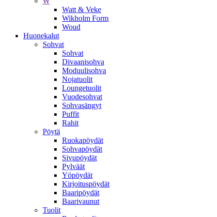
W
Watt & Veke
Wikholm Form
Woud
Huonekalut
Sohvat
Sohvat
Divaanisohva
Moduulisohva
Nojatuolit
Loungetuolit
Vuodesohvat
Sohvasängyt
Puffit
Rahit
Pöytä
Ruokapöydät
Sohvapöydät
Sivupöydät
Pylväät
Yöpöydät
Kirjoituspöydät
Baaripöydät
Baarivaunut
Tuolit