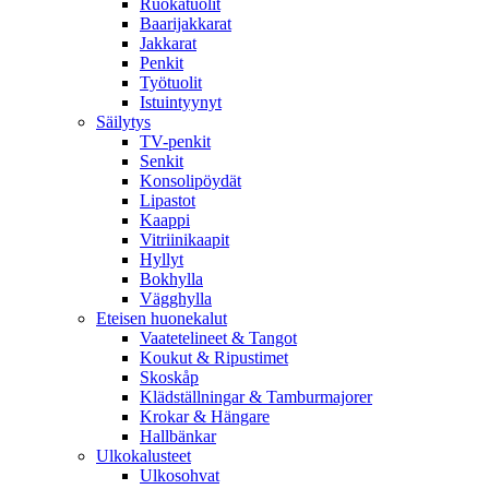
Ruokatuolit
Baarijakkarat
Jakkarat
Penkit
Työtuolit
Istuintyynyt
Säilytys
TV-penkit
Senkit
Konsolipöydät
Lipastot
Kaappi
Vitriinikaapit
Hyllyt
Bokhylla
Vägghylla
Eteisen huonekalut
Vaatetelineet & Tangot
Koukut & Ripustimet
Skoskåp
Klädställningar & Tamburmajorer
Krokar & Hängare
Hallbänkar
Ulkokalusteet
Ulkosohvat