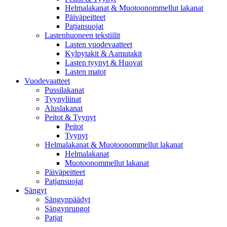
Helmalakanat & Muotoonommellut lakanat
Päiväpeitteet
Patjansuojat
Lastenhuoneen tekstiilit
Lasten vuodevaatteet
Kylpytakit & Aamutakit
Lasten tyynyt & Huovat
Lasten matot
Vuodevaatteet
Pussilakanat
Tyynyliinat
Aluslakanat
Peitot & Tyynyt
Peitot
Tyynyt
Helmalakanat & Muotoonommellut lakanat
Helmalakanat
Muotoonommellut lakanat
Päiväpeitteet
Patjansuojat
Sängyt
Sängynpäädyt
Sängynrungot
Patjat