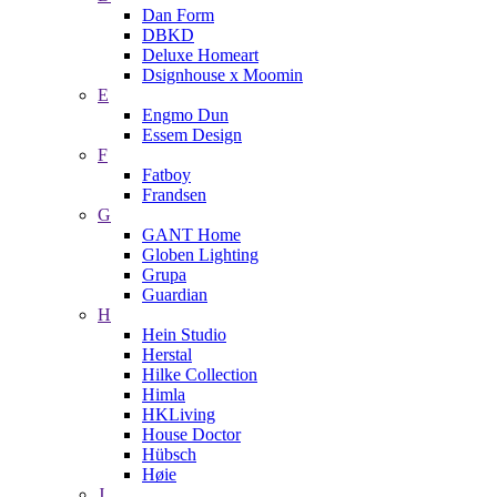
Dan Form
DBKD
Deluxe Homeart
Dsignhouse x Moomin
E
Engmo Dun
Essem Design
F
Fatboy
Frandsen
G
GANT Home
Globen Lighting
Grupa
Guardian
H
Hein Studio
Herstal
Hilke Collection
Himla
HKLiving
House Doctor
Hübsch
Høie
J