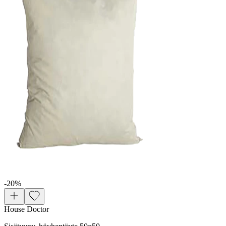
-20
%
House Doctor