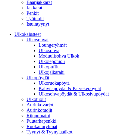
Baarijakkarat
Jakkarat
Penkit
Työtuolit
Istuintyynyt
Ulkokalusteet
Ulkosohvat
Loungeryhmät
Ulkosohva
Moduulisohva Ulkok
Ulkolepotuoli
Ulkopuffit
Ulkojalkarahi
Ulkopöydät
Ulkoruokapöytä
Kahvilapöydät & Parvekepöydät
Ulkosohvapöydät & Ulkosivupöydät
Ulkotuolit
Aurinkovarjot
Aurinkotuolit
Riippumatot
Puutarhapenkki
Ruokailuryhmät
Tyynyt & Tyynylaatikot