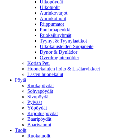
Ulkopöydät
Ulkotuolit
Aurinkovarjot
Aurinkotuolit
Riippumatot
Puutarhapenkki
Ruokailuryhmät
Tyynyt & Tyynylaatikot
Ulkokalusteiden Suojapeite
Dynor & Dynlådor
Överdrag utemöbler
Korian Peti
Huonekalujen hoito & Lisätarvikkeet
Lasten huonekalut
Pöytä
Ruokapöydät
Sohvapöydät
Sivupöydät
Pylväät
Yöpöydät
Kirjoituspöydät
Baaripöydät
Baarivaunut
Tuolit
Ruokatuolit