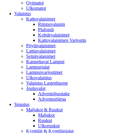
Ovimatot
Ulkomatot
Valaistus
Kattovalaisimet
Riippuvalaisin
Plafondi
Kohdevalaisimet
Kattovalaisimen Varjostin
Pöytävalaisimet
Lattiavalaisimet
Seinävalaisimet
Kannettavat Lamput
Lampunjalat
Lampunvarjostimet
Ulkovalaistus
Valaistus Lastenhuone
Jouluvalot
Adventsljusstake
Adventsstjärna
Sisustus
Maljakot & Ruukut
Maljakot
Ruukut
Ulkoruukut
Kynttilät & Kynttilänjalat