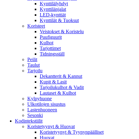
Kynttilälyhdyt
Kynttilänjalat
LED-kynttiät
Kynttilät & Tuoksut
Koristeet
Veistokset & Koristelu
Puufiguurit
Kulhot
Tarjottimet
Tidningsställ
Peilit
Taulut
Tarjoilu
Dekantterit & Kannut
Kupit & Lasit
Tarjoilukulhot & Vadit
Lautaset & Kulhot
Kylpyhuone
Ulkotilojen sisustus
Lastenhuoneen
Sesonki
Kodintekstiilit
Koristetyynyt & Huovat
Koristetyynyt & Tyynynpäälliset
Huovat