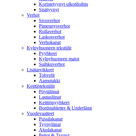
Koristetyynyt ulkotiloihin
Sisätyynyt
Verhot
Sivuverhot
Pimennysverhot
Rullaverhot
Laskosverhot
Verhokapat
Kylpyhuoneen tekstiilit
Pyyhkeet
Kylpyhuoneen matot
Suihkuverhot
Lisätarvikkeet
Tohvelit
Aamutakki
Keittiötekstiilit
Pöytäliinat
Lautasliinat
Keittiöpyyhkeet
Bordstabletter & Underlägg
Vuodevaatteet
Pussilakanat
Tyynyliinat
Aluslakanat
Peitot & Tyynyt