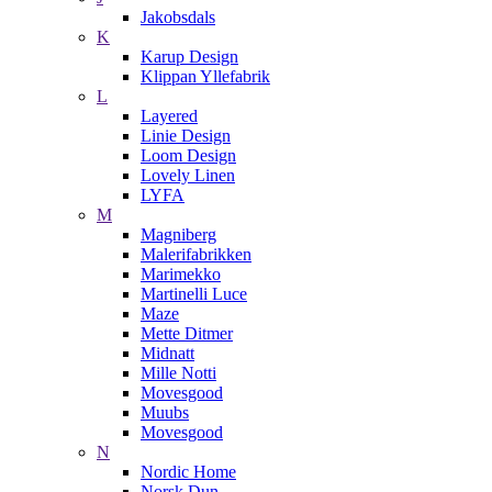
Jakobsdals
K
Karup Design
Klippan Yllefabrik
L
Layered
Linie Design
Loom Design
Lovely Linen
LYFA
M
Magniberg
Malerifabrikken
Marimekko
Martinelli Luce
Maze
Mette Ditmer
Midnatt
Mille Notti
Movesgood
Muubs
Movesgood
N
Nordic Home
Norsk Dun