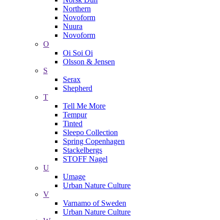
Northern
Novoform
Nuura
Novoform
O
Oi Soi Oi
Olsson & Jensen
S
Serax
Shepherd
T
Tell Me More
Tempur
Tinted
Sleepo Collection
Spring Copenhagen
Stackelbergs
STOFF Nagel
U
Umage
Urban Nature Culture
V
Varnamo of Sweden
Urban Nature Culture