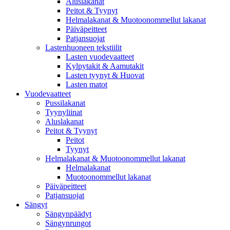
Aluslakanat
Peitot & Tyynyt
Helmalakanat & Muotoonommellut lakanat
Päiväpeitteet
Patjansuojat
Lastenhuoneen tekstiilit
Lasten vuodevaatteet
Kylpytakit & Aamutakit
Lasten tyynyt & Huovat
Lasten matot
Vuodevaatteet
Pussilakanat
Tyynyliinat
Aluslakanat
Peitot & Tyynyt
Peitot
Tyynyt
Helmalakanat & Muotoonommellut lakanat
Helmalakanat
Muotoonommellut lakanat
Päiväpeitteet
Patjansuojat
Sängyt
Sängynpäädyt
Sängynrungot