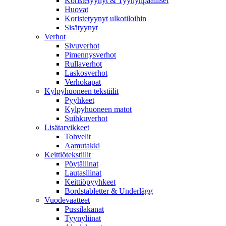
Koristetyynyt & Tyynynpäälliset
Huovat
Koristetyynyt ulkotiloihin
Sisätyynyt
Verhot
Sivuverhot
Pimennysverhot
Rullaverhot
Laskosverhot
Verhokapat
Kylpyhuoneen tekstiilit
Pyyhkeet
Kylpyhuoneen matot
Suihkuverhot
Lisätarvikkeet
Tohvelit
Aamutakki
Keittiötekstiilit
Pöytäliinat
Lautasliinat
Keittiöpyyhkeet
Bordstabletter & Underlägg
Vuodevaatteet
Pussilakanat
Tyynyliinat