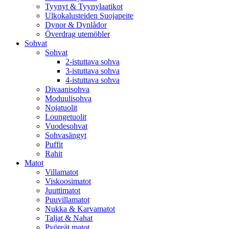
Tyynyt & Tyynylaatikot
Ulkokalusteiden Suojapeite
Dynor & Dynlådor
Överdrag utemöbler
Sohvat
Sohvat
2-istuttava sohva
3-istuttava sohva
4-istuttava sohva
Divaanisohva
Moduulisohva
Nojatuolit
Loungetuolit
Vuodesohvat
Sohvasängyt
Puffit
Rahit
Matot
Villamatot
Viskoosimatot
Juuttimatot
Puuvillamatot
Nukka & Karvamatot
Taljat & Nahat
Pyöreät matot