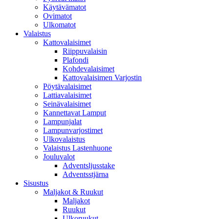
Käytävämatot
Ovimatot
Ulkomatot
Valaistus
Kattovalaisimet
Riippuvalaisin
Plafondi
Kohdevalaisimet
Kattovalaisimen Varjostin
Pöytävalaisimet
Lattiavalaisimet
Seinävalaisimet
Kannettavat Lamput
Lampunjalat
Lampunvarjostimet
Ulkovalaistus
Valaistus Lastenhuone
Jouluvalot
Adventsljusstake
Adventsstjärna
Sisustus
Maljakot & Ruukut
Maljakot
Ruukut
Ulkoruukut