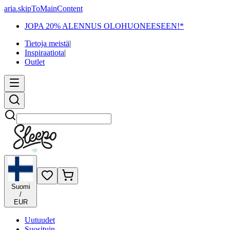
aria.skipToMainContent
JOPA 20% ALENNUS OLOHUONEESEEN!*
Tietoja meistä
|
Inspiraatiota
|
Outlet
Etsi
Suomi
/
EUR
Uutuudet
Suosituin