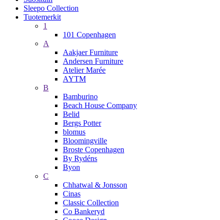
Sleepo Collection
Tuotemerkit
1
101 Copenhagen
A
Aakjaer Furniture
Andersen Furniture
Atelier Marée
AYTM
B
Bamburino
Beach House Company
Belid
Bergs Potter
blomus
Bloomingville
Broste Copenhagen
By Rydéns
Byon
C
Chhatwal & Jonsson
Cinas
Classic Collection
Co Bankeryd