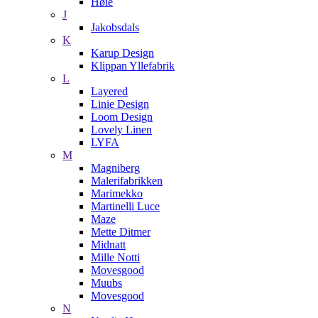
Høie
J
Jakobsdals
K
Karup Design
Klippan Yllefabrik
L
Layered
Linie Design
Loom Design
Lovely Linen
LYFA
M
Magniberg
Malerifabrikken
Marimekko
Martinelli Luce
Maze
Mette Ditmer
Midnatt
Mille Notti
Movesgood
Muubs
Movesgood
N