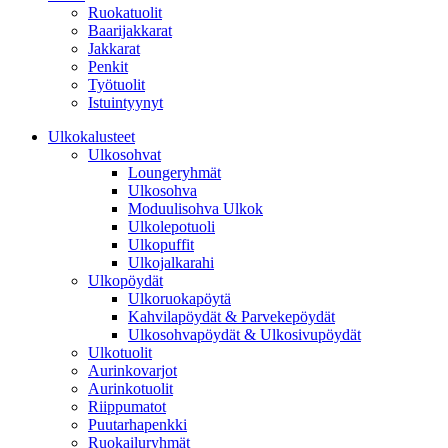
Ruokatuolit
Baarijakkarat
Jakkarat
Penkit
Työtuolit
Istuintyynyt
Ulkokalusteet
Ulkosohvat
Loungeryhmät
Ulkosohva
Moduulisohva Ulkok
Ulkolepotuoli
Ulkopuffit
Ulkojalkarahi
Ulkopöydät
Ulkoruokapöytä
Kahvilapöydät & Parvekepöydät
Ulkosohvapöydät & Ulkosivupöydät
Ulkotuolit
Aurinkovarjot
Aurinkotuolit
Riippumatot
Puutarhapenkki
Ruokailuryhmät