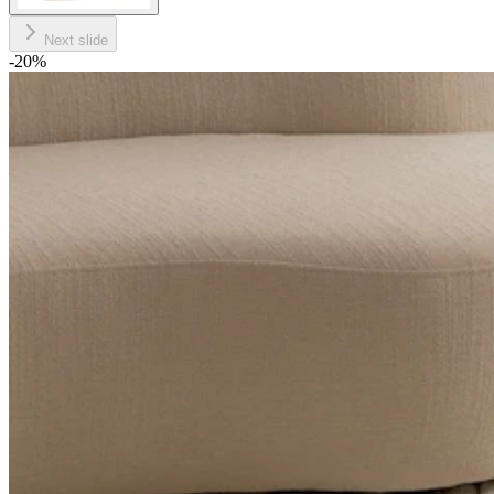
Next slide
-20
%