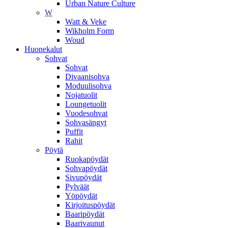
Urban Nature Culture
W
Watt & Veke
Wikholm Form
Woud
Huonekalut
Sohvat
Sohvat
Divaanisohva
Moduulisohva
Nojatuolit
Loungetuolit
Vuodesohvat
Sohvasängyt
Puffit
Rahit
Pöytä
Ruokapöydät
Sohvapöydät
Sivupöydät
Pylväät
Yöpöydät
Kirjoituspöydät
Baaripöydät
Baarivaunut