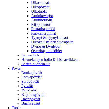
Ulkosohvat
Ulkopöydät
Ulkotuolit
Aurinkovarjot
Aurinkotuolit
Riippumatot
Puutarhapenkki
Ruokailuryhmät
Tyynyt & Tyynylaatikot
Ulkokalusteiden Suojapeite
Dynor & Dynlådor
Överdrag utemöbler
Korian Peti
Huonekalujen hoito & Lisätarvikkeet
Lasten huonekalut
Pöytä
Ruokapöydät
Sohvapöydät
Sivupöydät
Pylväät
Yöpöydät
Kirjoituspöydät
Baaripöydät
Baarivaunut
Tuolit