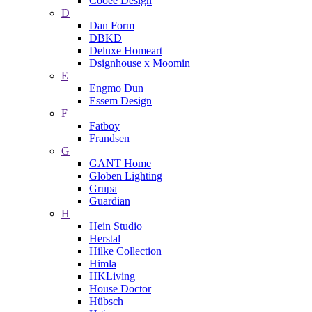
Cooee Design
D
Dan Form
DBKD
Deluxe Homeart
Dsignhouse x Moomin
E
Engmo Dun
Essem Design
F
Fatboy
Frandsen
G
GANT Home
Globen Lighting
Grupa
Guardian
H
Hein Studio
Herstal
Hilke Collection
Himla
HKLiving
House Doctor
Hübsch