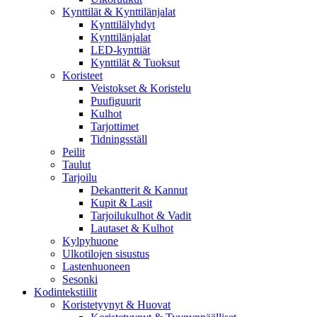
Kynttilät & Kynttilänjalat
Kynttilälyhdyt
Kynttilänjalat
LED-kynttiät
Kynttilät & Tuoksut
Koristeet
Veistokset & Koristelu
Puufiguurit
Kulhot
Tarjottimet
Tidningsställ
Peilit
Taulut
Tarjoilu
Dekantterit & Kannut
Kupit & Lasit
Tarjoilukulhot & Vadit
Lautaset & Kulhot
Kylpyhuone
Ulkotilojen sisustus
Lastenhuoneen
Sesonki
Kodintekstiilit
Koristetyynyt & Huovat