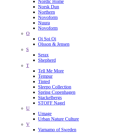
Nordic Home
Norsk Dun
Northern
Novoform
Nuura
Novoform
O
Oi Soi Oi
Olsson & Jensen
S
Serax
Shepherd
T
Tell Me More
Tempur
Tinted
Sleepo Collection
Spring Copenhagen
Stackelbergs
STOFF Nagel
U
Umage
Urban Nature Culture
V
Varnamo of Sweden