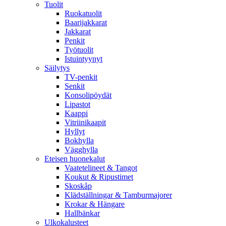
Tuolit
Ruokatuolit
Baarijakkarat
Jakkarat
Penkit
Työtuolit
Istuintyynyt
Säilytys
TV-penkit
Senkit
Konsolipöydät
Lipastot
Kaappi
Vitriinikaapit
Hyllyt
Bokhylla
Vägghylla
Eteisen huonekalut
Vaatetelineet & Tangot
Koukut & Ripustimet
Skoskåp
Klädställningar & Tamburmajorer
Krokar & Hängare
Hallbänkar
Ulkokalusteet