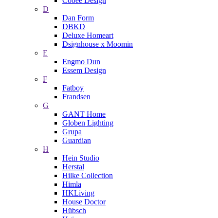
Cooee Design
D
Dan Form
DBKD
Deluxe Homeart
Dsignhouse x Moomin
E
Engmo Dun
Essem Design
F
Fatboy
Frandsen
G
GANT Home
Globen Lighting
Grupa
Guardian
H
Hein Studio
Herstal
Hilke Collection
Himla
HKLiving
House Doctor
Hübsch