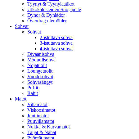
Tyynyt & Tyynylaatikot
Ulkokalusteiden Suojapeite
Dynor & Dynlådor
Överdrag utemöbler
Sohvat
Sohvat
2-istuttava sohva
3-istuttava sohva
4-istuttava sohva
Divaanisohva
Moduulisohva
Nojatuolit
Loungetuolit
Vuodesohvat
Sohvasängyt
Puffit
Rahit
Matot
Villamatot
Viskoosimatot
Juuttimatot
Puuvillamatot
Nukka & Karvamatot
Taljat & Nahat
Pyöreät matot