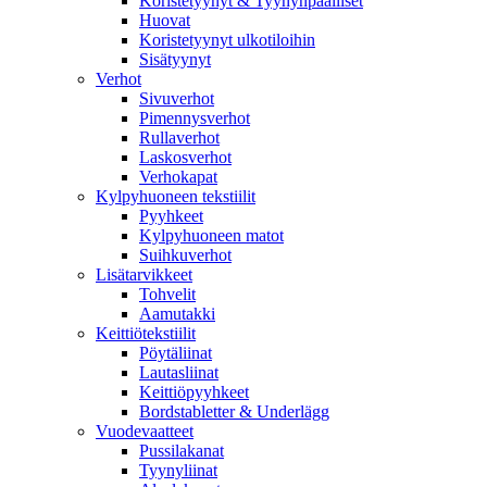
Koristetyynyt & Tyynynpäälliset
Huovat
Koristetyynyt ulkotiloihin
Sisätyynyt
Verhot
Sivuverhot
Pimennysverhot
Rullaverhot
Laskosverhot
Verhokapat
Kylpyhuoneen tekstiilit
Pyyhkeet
Kylpyhuoneen matot
Suihkuverhot
Lisätarvikkeet
Tohvelit
Aamutakki
Keittiötekstiilit
Pöytäliinat
Lautasliinat
Keittiöpyyhkeet
Bordstabletter & Underlägg
Vuodevaatteet
Pussilakanat
Tyynyliinat