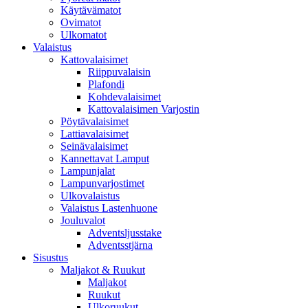
Käytävämatot
Ovimatot
Ulkomatot
Valaistus
Kattovalaisimet
Riippuvalaisin
Plafondi
Kohdevalaisimet
Kattovalaisimen Varjostin
Pöytävalaisimet
Lattiavalaisimet
Seinävalaisimet
Kannettavat Lamput
Lampunjalat
Lampunvarjostimet
Ulkovalaistus
Valaistus Lastenhuone
Jouluvalot
Adventsljusstake
Adventsstjärna
Sisustus
Maljakot & Ruukut
Maljakot
Ruukut
Ulkoruukut