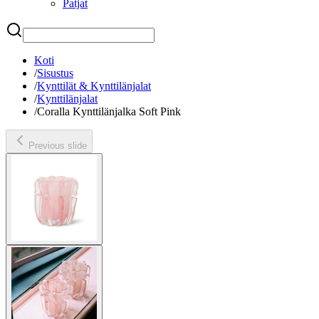
Patjat
Etsi
Koti
/
Sisustus
/
Kynttilät & Kynttilänjalat
/
Kynttilänjalat
/
Coralla Kynttilänjalka Soft Pink
Previous slide