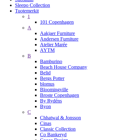
Sleepo Collection
Tuotemerkit
1
101 Copenhagen
A
Aakjaer Furniture
Andersen Furniture
Atelier Marée
AYTM
B
Bamburino
Beach House Company
Belid
Bergs Potter
blomus
Bloomingville
Broste Copenhagen
By Rydéns
Byon
C
Chhatwal & Jonsson
Cinas
Classic Collection
Co Bankeryd