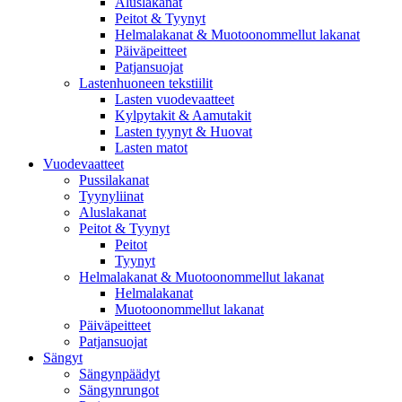
Aluslakanat
Peitot & Tyynyt
Helmalakanat & Muotoonommellut lakanat
Päiväpeitteet
Patjansuojat
Lastenhuoneen tekstiilit
Lasten vuodevaatteet
Kylpytakit & Aamutakit
Lasten tyynyt & Huovat
Lasten matot
Vuodevaatteet
Pussilakanat
Tyynyliinat
Aluslakanat
Peitot & Tyynyt
Peitot
Tyynyt
Helmalakanat & Muotoonommellut lakanat
Helmalakanat
Muotoonommellut lakanat
Päiväpeitteet
Patjansuojat
Sängyt
Sängynpäädyt
Sängynrungot