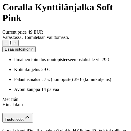
Coralla Kynttilänjalka Soft
Pink
Current price
49 EUR
Varastossa. Toimitetaan välittömästi.
1
−
+
Lisää ostoskoriin
Ilmainen toimitus noutopisteeseen ostoksille yli 79 €
Kotiinkuljetus 29 €
Palautusmaksu: 7 € (noutopiste) 39 € (kotiinkuljetus)
Avoin kauppa 14 päivää
Mer från
Hintatakuu
Tuotetiedot
Coralla-kynttilänjalka, pehmeä pinkki HKlivingiltä. Veistoksellinen