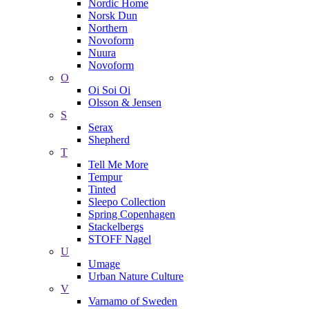
Nordic Home
Norsk Dun
Northern
Novoform
Nuura
Novoform
O
Oi Soi Oi
Olsson & Jensen
S
Serax
Shepherd
T
Tell Me More
Tempur
Tinted
Sleepo Collection
Spring Copenhagen
Stackelbergs
STOFF Nagel
U
Umage
Urban Nature Culture
V
Varnamo of Sweden