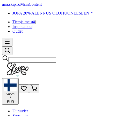
aria.skipToMainContent
JOPA 20% ALENNUS OLOHUONEESEEN!*
Tietoja meistä
|
Inspiraatiota
|
Outlet
Etsi
Suomi
/
EUR
Uutuudet
Suosituin