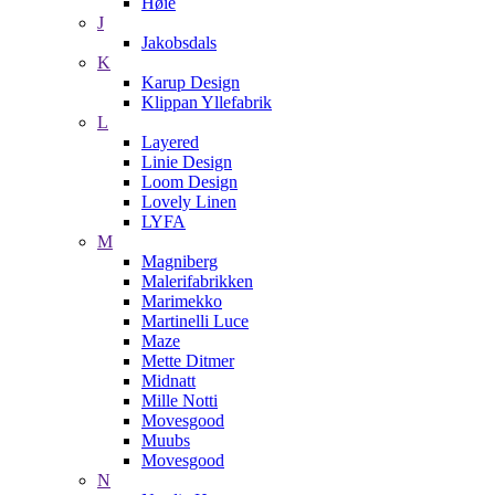
Høie
J
Jakobsdals
K
Karup Design
Klippan Yllefabrik
L
Layered
Linie Design
Loom Design
Lovely Linen
LYFA
M
Magniberg
Malerifabrikken
Marimekko
Martinelli Luce
Maze
Mette Ditmer
Midnatt
Mille Notti
Movesgood
Muubs
Movesgood
N