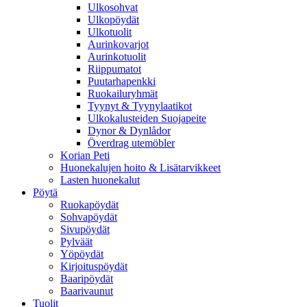
Ulkosohvat
Ulkopöydät
Ulkotuolit
Aurinkovarjot
Aurinkotuolit
Riippumatot
Puutarhapenkki
Ruokailuryhmät
Tyynyt & Tyynylaatikot
Ulkokalusteiden Suojapeite
Dynor & Dynlådor
Överdrag utemöbler
Korian Peti
Huonekalujen hoito & Lisätarvikkeet
Lasten huonekalut
Pöytä
Ruokapöydät
Sohvapöydät
Sivupöydät
Pylväät
Yöpöydät
Kirjoituspöydät
Baaripöydät
Baarivaunut
Tuolit