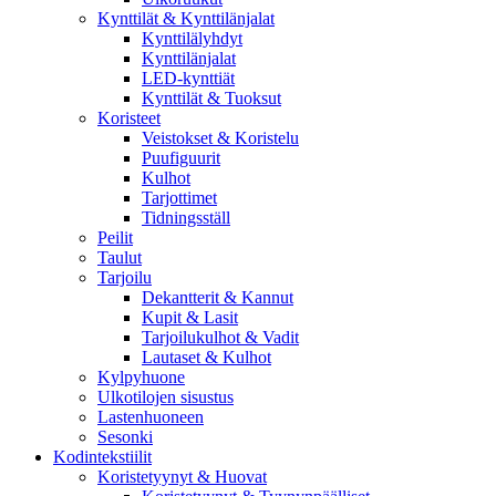
Kynttilät & Kynttilänjalat
Kynttilälyhdyt
Kynttilänjalat
LED-kynttiät
Kynttilät & Tuoksut
Koristeet
Veistokset & Koristelu
Puufiguurit
Kulhot
Tarjottimet
Tidningsställ
Peilit
Taulut
Tarjoilu
Dekantterit & Kannut
Kupit & Lasit
Tarjoilukulhot & Vadit
Lautaset & Kulhot
Kylpyhuone
Ulkotilojen sisustus
Lastenhuoneen
Sesonki
Kodintekstiilit
Koristetyynyt & Huovat