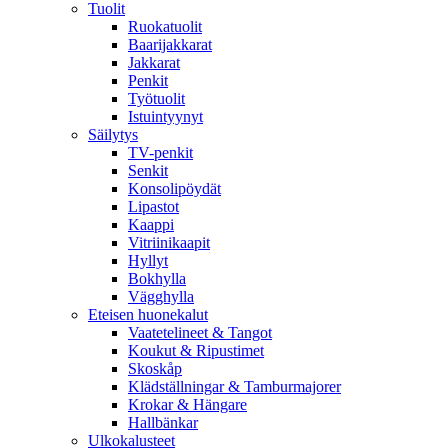
Tuolit
Ruokatuolit
Baarijakkarat
Jakkarat
Penkit
Työtuolit
Istuintyynyt
Säilytys
TV-penkit
Senkit
Konsolipöydät
Lipastot
Kaappi
Vitriinikaapit
Hyllyt
Bokhylla
Vägghylla
Eteisen huonekalut
Vaatetelineet & Tangot
Koukut & Ripustimet
Skoskåp
Klädställningar & Tamburmajorer
Krokar & Hängare
Hallbänkar
Ulkokalusteet