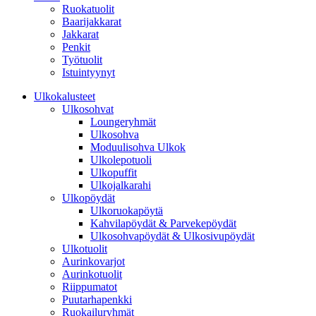
Ruokatuolit
Baarijakkarat
Jakkarat
Penkit
Työtuolit
Istuintyynyt
Ulkokalusteet
Ulkosohvat
Loungeryhmät
Ulkosohva
Moduulisohva Ulkok
Ulkolepotuoli
Ulkopuffit
Ulkojalkarahi
Ulkopöydät
Ulkoruokapöytä
Kahvilapöydät & Parvekepöydät
Ulkosohvapöydät & Ulkosivupöydät
Ulkotuolit
Aurinkovarjot
Aurinkotuolit
Riippumatot
Puutarhapenkki
Ruokailuryhmät