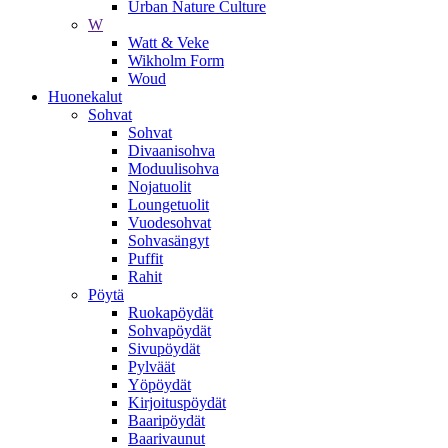
Urban Nature Culture
W
Watt & Veke
Wikholm Form
Woud
Huonekalut
Sohvat
Sohvat
Divaanisohva
Moduulisohva
Nojatuolit
Loungetuolit
Vuodesohvat
Sohvasängyt
Puffit
Rahit
Pöytä
Ruokapöydät
Sohvapöydät
Sivupöydät
Pylväät
Yöpöydät
Kirjoituspöydät
Baaripöydät
Baarivaunut