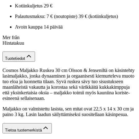
Kotiinkuljetus 29 €
Palautusmaksu: 7 € (noutopiste) 39 € (kotiinkuljetus)
Avoin kauppa 14 päivää
Mer från
Hintatakuu
Tuotetiedot
Cosmos Maljakko Ruskea 30 cm Olsson & Jenseniltä on käsintehty
lasimaljakko, jonka dynaaminen ja orgaanisesti kiemurteleva muoto
tuo eloa ja luonnetta tilaan. Syvä ruskea sävy tuo sisustukseen
maanläheistä vakautta ja korostaa sekä värikkäitä kukkakimppuja
että yksinkertaisia oksia – maljakko toimii myös kauniina koriste-
esineenä sellaisenaan.
Maljakko on valmistettu lasista, sen mitat ovat 22,5 x 14 x 30 cm ja
paino 3 kg. Lasin laadun säilyttämiseksi suositellaan käsinpesua.
Tietoa tuotemerkistä