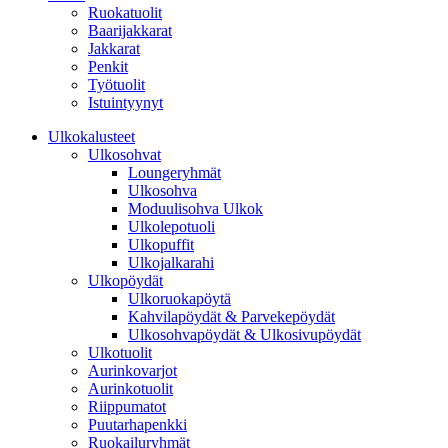
Ruokatuolit
Baarijakkarat
Jakkarat
Penkit
Työtuolit
Istuintyynyt
Ulkokalusteet
Ulkosohvat
Loungeryhmät
Ulkosohva
Moduulisohva Ulkok
Ulkolepotuoli
Ulkopuffit
Ulkojalkarahi
Ulkopöydät
Ulkoruokapöytä
Kahvilapöydät & Parvekepöydät
Ulkosohvapöydät & Ulkosivupöydät
Ulkotuolit
Aurinkovarjot
Aurinkotuolit
Riippumatot
Puutarhapenkki
Ruokailuryhmät