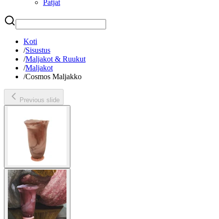
Patjat
Etsi
Koti
/
Sisustus
/
Maljakot & Ruukut
/
Maljakot
/
Cosmos Maljakko
Previous slide