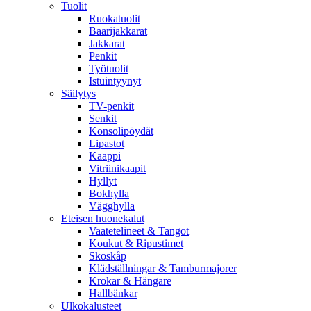
Tuolit
Ruokatuolit
Baarijakkarat
Jakkarat
Penkit
Työtuolit
Istuintyynyt
Säilytys
TV-penkit
Senkit
Konsolipöydät
Lipastot
Kaappi
Vitriinikaapit
Hyllyt
Bokhylla
Vägghylla
Eteisen huonekalut
Vaatetelineet & Tangot
Koukut & Ripustimet
Skoskåp
Klädställningar & Tamburmajorer
Krokar & Hängare
Hallbänkar
Ulkokalusteet