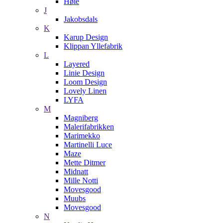
Høie
J
Jakobsdals
K
Karup Design
Klippan Yllefabrik
L
Layered
Linie Design
Loom Design
Lovely Linen
LYFA
M
Magniberg
Malerifabrikken
Marimekko
Martinelli Luce
Maze
Mette Ditmer
Midnatt
Mille Notti
Movesgood
Muubs
Movesgood
N