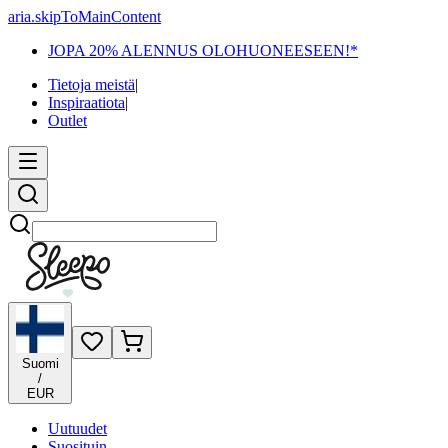
aria.skipToMainContent
JOPA 20% ALENNUS OLOHUONEESEEN!*
Tietoja meistä
|
Inspiraatiota
|
Outlet
Etsi
Suomi
/
EUR
Uutuudet
Suosituin