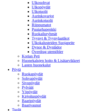
Ulkosohvat
Ulkopöydät
Ulkotuolit
Aurinkovarjot
Aurinkotuolit
Riippumatot
Puutarhapenkki
Ruokailuryhmät
Tyynyt & Tyynylaatikot
Ulkokalusteiden Suojapeite
Dynor & Dynlådor
Överdrag utemöbler
Korian Peti
Huonekalujen hoito & Lisätarvikkeet
Lasten huonekalut
Pöytä
Ruokapöydät
Sohvapöydät
Sivupöydät
Pylväät
Yöpöydät
Kirjoituspöydät
Baaripöydät
Baarivaunut
Tuolit