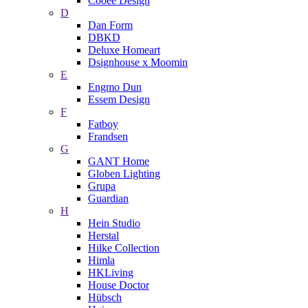
Cooee Design
D
Dan Form
DBKD
Deluxe Homeart
Dsignhouse x Moomin
E
Engmo Dun
Essem Design
F
Fatboy
Frandsen
G
GANT Home
Globen Lighting
Grupa
Guardian
H
Hein Studio
Herstal
Hilke Collection
Himla
HKLiving
House Doctor
Hübsch