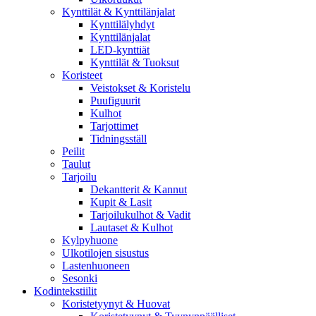
Kynttilät & Kynttilänjalat
Kynttilälyhdyt
Kynttilänjalat
LED-kynttiät
Kynttilät & Tuoksut
Koristeet
Veistokset & Koristelu
Puufiguurit
Kulhot
Tarjottimet
Tidningsställ
Peilit
Taulut
Tarjoilu
Dekantterit & Kannut
Kupit & Lasit
Tarjoilukulhot & Vadit
Lautaset & Kulhot
Kylpyhuone
Ulkotilojen sisustus
Lastenhuoneen
Sesonki
Kodintekstiilit
Koristetyynyt & Huovat