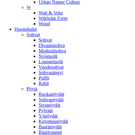
Urban Nature Culture
W
Watt & Veke
Wikholm Form
Woud
Huonekalut
Sohvat
Sohvat
Divaanisohva
Moduulisohva
Nojatuolit
Loungetuolit
Vuodesohvat
Sohvasängyt
Puffit
Rahit
Pöytä
Ruokapöydät
Sohvapöydät
Sivupöydät
Pylväät
Yöpöydät
Kirjoituspöydät
Baaripöydät
Baarivaunut