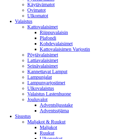
Käytävämatot
Ovimatot
Ulkomatot
Valaistus
Kattovalaisimet
Riippuvalaisin
Plafondi
Kohdevalaisimet
Kattovalaisimen Varjostin
Pöytävalaisimet
Lattiavalaisimet
Seinävalaisimet
Kannettavat Lamput
Lampunjalat
Lampunvarjostimet
Ulkovalaistus
Valaistus Lastenhuone
Jouluvalot
Adventsljusstake
Adventsstjärna
Sisustus
Maljakot & Ruukut
Maljakot
Ruukut
Ulkoruukut