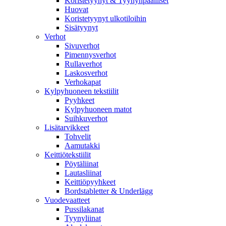
Koristetyynyt & Tyynynpäälliset
Huovat
Koristetyynyt ulkotiloihin
Sisätyynyt
Verhot
Sivuverhot
Pimennysverhot
Rullaverhot
Laskosverhot
Verhokapat
Kylpyhuoneen tekstiilit
Pyyhkeet
Kylpyhuoneen matot
Suihkuverhot
Lisätarvikkeet
Tohvelit
Aamutakki
Keittiötekstiilit
Pöytäliinat
Lautasliinat
Keittiöpyyhkeet
Bordstabletter & Underlägg
Vuodevaatteet
Pussilakanat
Tyynyliinat