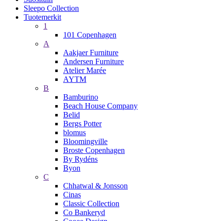
Sleepo Collection
Tuotemerkit
1
101 Copenhagen
A
Aakjaer Furniture
Andersen Furniture
Atelier Marée
AYTM
B
Bamburino
Beach House Company
Belid
Bergs Potter
blomus
Bloomingville
Broste Copenhagen
By Rydéns
Byon
C
Chhatwal & Jonsson
Cinas
Classic Collection
Co Bankeryd