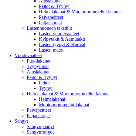
Aluslakanat
Peitot & Tyynyt
Helmalakanat & Muotoonommellut lakanat
Päiväpeitteet
Patjansuojat
Lastenhuoneen tekstiilit
Lasten vuodevaatteet
Kylpytakit & Aamutakit
Lasten tyynyt & Huovat
Lasten matot
Vuodevaatteet
Pussilakanat
Tyynyliinat
Aluslakanat
Peitot & Tyynyt
Peitot
Tyynyt
Helmalakanat & Muotoonommellut lakanat
Helmalakanat
Muotoonommellut lakanat
Päiväpeitteet
Patjansuojat
Sängyt
Sängynpäädyt
Sängynrungot