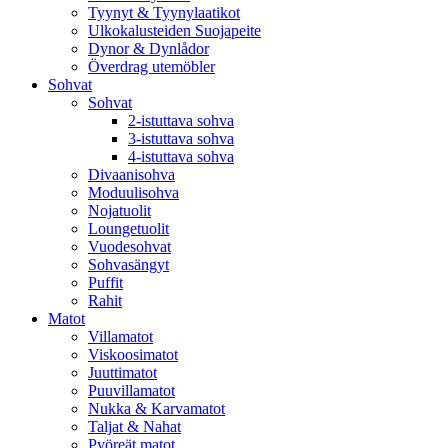
Tyynyt & Tyynylaatikot
Ulkokalusteiden Suojapeite
Dynor & Dynlådor
Överdrag utemöbler
Sohvat
Sohvat
2-istuttava sohva
3-istuttava sohva
4-istuttava sohva
Divaanisohva
Moduulisohva
Nojatuolit
Loungetuolit
Vuodesohvat
Sohvasängyt
Puffit
Rahit
Matot
Villamatot
Viskoosimatot
Juuttimatot
Puuvillamatot
Nukka & Karvamatot
Taljat & Nahat
Pyöreät matot