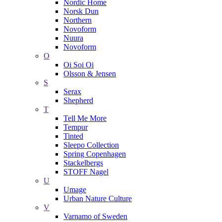
Nordic Home
Norsk Dun
Northern
Novoform
Nuura
Novoform
O
Oi Soi Oi
Olsson & Jensen
S
Serax
Shepherd
T
Tell Me More
Tempur
Tinted
Sleepo Collection
Spring Copenhagen
Stackelbergs
STOFF Nagel
U
Umage
Urban Nature Culture
V
Varnamo of Sweden