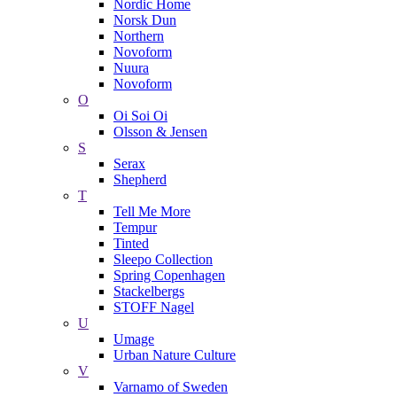
Nordic Home
Norsk Dun
Northern
Novoform
Nuura
Novoform
O
Oi Soi Oi
Olsson & Jensen
S
Serax
Shepherd
T
Tell Me More
Tempur
Tinted
Sleepo Collection
Spring Copenhagen
Stackelbergs
STOFF Nagel
U
Umage
Urban Nature Culture
V
Varnamo of Sweden