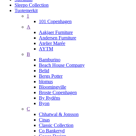
Sleepo Collection
Tuotemerkit
1
101 Copenhagen
A
Aakjaer Furniture
Andersen Furniture
Atelier Marée
AYTM
B
Bamburino
Beach House Company
Belid
Bergs Potter
blomus
Bloomingville
Broste Copenhagen
By Rydéns
Byon
C
Chhatwal & Jonsson
Cinas
Classic Collection
Co Bankeryd