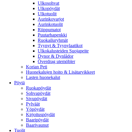
Ulkosohvat
Ulkopöydät
Ulkotuolit
Aurinkovarjot
Aurinkotuolit
Riippumatot
Puutarhapenkki
Ruokailuryhmät
Tyynyt & Tyynylaatikot
Ulkokalusteiden Suojapeite
Dynor & Dynlådor
Överdrag utemöbler
Korian Peti
Huonekalujen hoito & Lisätarvikkeet
Lasten huonekalut
Pöytä
Ruokapöydät
Sohvapöydät
Sivupöydät
Pylväät
Yöpöydät
Kirjoituspöydät
Baaripöydät
Baarivaunut
Tuolit