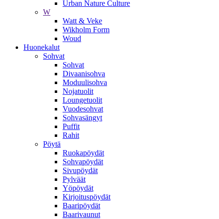
Urban Nature Culture
W
Watt & Veke
Wikholm Form
Woud
Huonekalut
Sohvat
Sohvat
Divaanisohva
Moduulisohva
Nojatuolit
Loungetuolit
Vuodesohvat
Sohvasängyt
Puffit
Rahit
Pöytä
Ruokapöydät
Sohvapöydät
Sivupöydät
Pylväät
Yöpöydät
Kirjoituspöydät
Baaripöydät
Baarivaunut