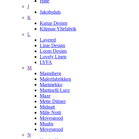
Høie
J
Jakobsdals
K
Karup Design
Klippan Yllefabrik
L
Layered
Linie Design
Loom Design
Lovely Linen
LYFA
M
Magniberg
Malerifabrikken
Marimekko
Martinelli Luce
Maze
Mette Ditmer
Midnatt
Mille Notti
Movesgood
Muubs
Movesgood
N