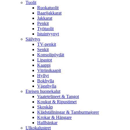
Tuolit
Ruokatuolit
Baarijakkarat
Jakkarat
Penkit
Työtuolit
Istuintyynyt
Säilytys
TV-penkit
Senkit
Konsolipöydät
Lipastot
Kaappi
Vitriinikaapit
Hyllyt
Bokhylla
Vägghylla
Eteisen huonekalut
Vaatetelineet & Tangot
Koukut & Ripustimet
Skoskåp
Klädställningar & Tamburmajorer
Krokar & Hängare
Hallbänkar
Ulkokalusteet