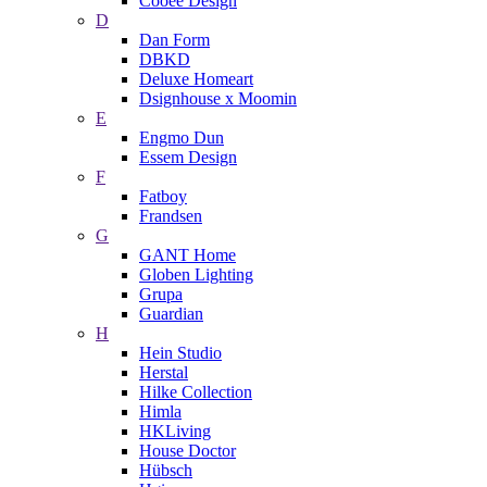
Cooee Design
D
Dan Form
DBKD
Deluxe Homeart
Dsignhouse x Moomin
E
Engmo Dun
Essem Design
F
Fatboy
Frandsen
G
GANT Home
Globen Lighting
Grupa
Guardian
H
Hein Studio
Herstal
Hilke Collection
Himla
HKLiving
House Doctor
Hübsch