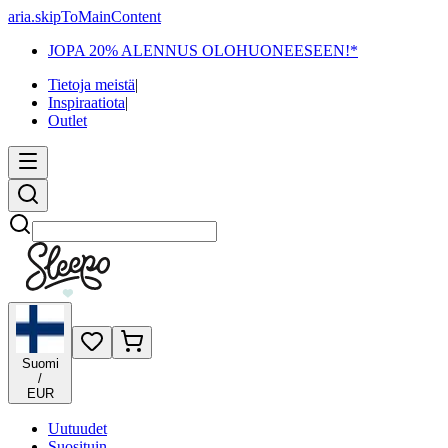
aria.skipToMainContent
JOPA 20% ALENNUS OLOHUONEESEEN!*
Tietoja meistä
|
Inspiraatiota
|
Outlet
Etsi
Suomi
/
EUR
Uutuudet
Suosituin