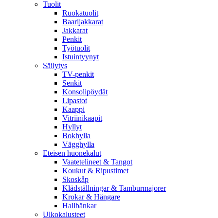
Tuolit
Ruokatuolit
Baarijakkarat
Jakkarat
Penkit
Työtuolit
Istuintyynyt
Säilytys
TV-penkit
Senkit
Konsolipöydät
Lipastot
Kaappi
Vitriinikaapit
Hyllyt
Bokhylla
Vägghylla
Eteisen huonekalut
Vaatetelineet & Tangot
Koukut & Ripustimet
Skoskåp
Klädställningar & Tamburmajorer
Krokar & Hängare
Hallbänkar
Ulkokalusteet