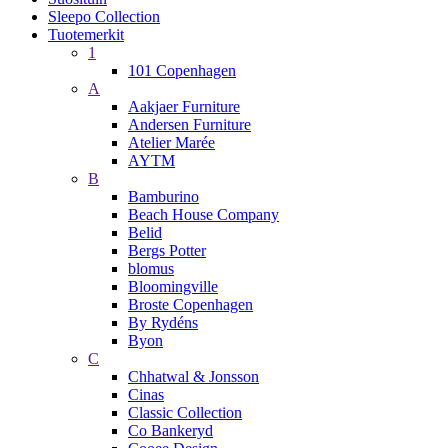
Sleepo Collection
Tuotemerkit
1
101 Copenhagen
A
Aakjaer Furniture
Andersen Furniture
Atelier Marée
AYTM
B
Bamburino
Beach House Company
Belid
Bergs Potter
blomus
Bloomingville
Broste Copenhagen
By Rydéns
Byon
C
Chhatwal & Jonsson
Cinas
Classic Collection
Co Bankeryd