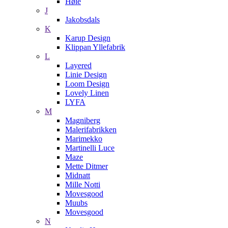
Høie
J
Jakobsdals
K
Karup Design
Klippan Yllefabrik
L
Layered
Linie Design
Loom Design
Lovely Linen
LYFA
M
Magniberg
Malerifabrikken
Marimekko
Martinelli Luce
Maze
Mette Ditmer
Midnatt
Mille Notti
Movesgood
Muubs
Movesgood
N