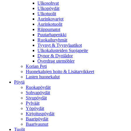
Ulkosohvat
Ulkopöydät
Ulkotuolit
Aurinkovarjot
Aurinkotuolit
Riippumatot
Puutarhapenkki
Ruokailuryhmät
Tyynyt & Tyynylaatikot
Ulkokalusteiden Suojapeite
Dynor & Dynlådor
Överdrag utemöbler
Korian Peti
Huonekalujen hoito & Lisätarvikkeet
Lasten huonekalut
Pöytä
Ruokapöydät
Sohvapöydät
Sivupöydät
Pylväät
Yöpöydät
Kirjoituspöydät
Baaripöydät
Baarivaunut
Tuolit