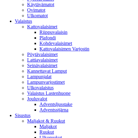
Käytävämatot
Ovimatot
Ulkomatot
Valaistus
Kattovalaisimet
Riippuvalaisin
Plafondi
Kohdevalaisimet
Kattovalaisimen Varjostin
Pöytävalaisimet
Lattiavalaisimet
Seinävalaisimet
Kannettavat Lamput
Lampunjalat
Lampunvarjostimet
Ulkovalaistus
Valaistus Lastenhuone
Jouluvalot
Adventsljusstake
Adventsstjärna
Sisustus
Maljakot & Ruukut
Maljakot
Ruukut
Ulkoruukut