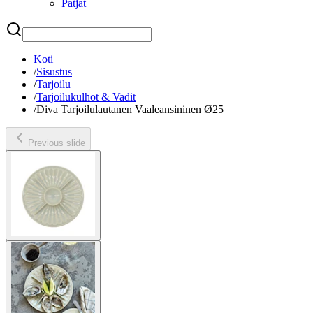
Patjat
Etsi
Koti
/
Sisustus
/
Tarjoilu
/
Tarjoilukulhot & Vadit
/
Diva Tarjoilulautanen Vaaleansininen Ø25
Previous slide