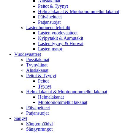
Aluslakanat
Peitot & Tyynyt
Helmalakanat & Muotoonommellut lakanat
Päiväpeitteet
Patjansuojat
Lastenhuoneen tekstiilit
Lasten vuodevaatteet
Kylpytakit & Aamutakit
Lasten tyynyt & Huovat
Lasten matot
Vuodevaatteet
Pussilakanat
Tyynyliinat
Aluslakanat
Peitot & Tyynyt
Peitot
Tyynyt
Helmalakanat & Muotoonommellut lakanat
Helmalakanat
Muotoonommellut lakanat
Päiväpeitteet
Patjansuojat
Sängyt
Sängynpäädyt
Sängynrungot