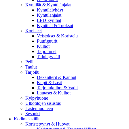
Kynttilät & Kynttilänjalat
Kynttilälyhdyt
Kynttilänjalat
LED-kynttiät
Kynttilät & Tuoksut
Koristeet
Veistokset & Koristelu
Puufiguurit
Kulhot
Tarjottimet
Tidningsställ
Peilit
Taulut
Tarjoilu
Dekantterit & Kannut
Kupit & Lasit
Tarjoilukulhot & Vadit
Lautaset & Kulhot
Kylpyhuone
Ulkotilojen sisustus
Lastenhuoneen
Sesonki
Kodintekstiilit
Koristetyynyt & Huovat