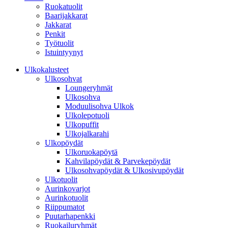
Ruokatuolit
Baarijakkarat
Jakkarat
Penkit
Työtuolit
Istuintyynyt
Ulkokalusteet
Ulkosohvat
Loungeryhmät
Ulkosohva
Moduulisohva Ulkok
Ulkolepotuoli
Ulkopuffit
Ulkojalkarahi
Ulkopöydät
Ulkoruokapöytä
Kahvilapöydät & Parvekepöydät
Ulkosohvapöydät & Ulkosivupöydät
Ulkotuolit
Aurinkovarjot
Aurinkotuolit
Riippumatot
Puutarhapenkki
Ruokailuryhmät