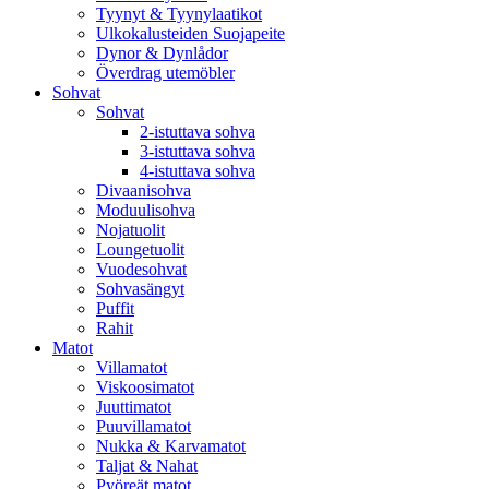
Tyynyt & Tyynylaatikot
Ulkokalusteiden Suojapeite
Dynor & Dynlådor
Överdrag utemöbler
Sohvat
Sohvat
2-istuttava sohva
3-istuttava sohva
4-istuttava sohva
Divaanisohva
Moduulisohva
Nojatuolit
Loungetuolit
Vuodesohvat
Sohvasängyt
Puffit
Rahit
Matot
Villamatot
Viskoosimatot
Juuttimatot
Puuvillamatot
Nukka & Karvamatot
Taljat & Nahat
Pyöreät matot