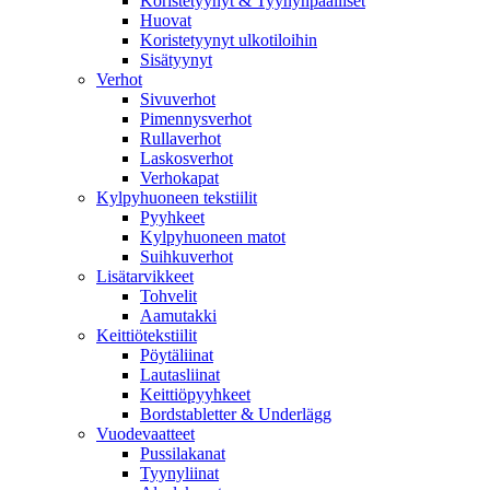
Koristetyynyt & Tyynynpäälliset
Huovat
Koristetyynyt ulkotiloihin
Sisätyynyt
Verhot
Sivuverhot
Pimennysverhot
Rullaverhot
Laskosverhot
Verhokapat
Kylpyhuoneen tekstiilit
Pyyhkeet
Kylpyhuoneen matot
Suihkuverhot
Lisätarvikkeet
Tohvelit
Aamutakki
Keittiötekstiilit
Pöytäliinat
Lautasliinat
Keittiöpyyhkeet
Bordstabletter & Underlägg
Vuodevaatteet
Pussilakanat
Tyynyliinat