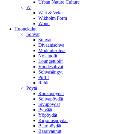
Urban Nature Culture
W
Watt & Veke
Wikholm Form
Woud
Huonekalut
Sohvat
Sohvat
Divaanisohva
Moduulisohva
Nojatuolit
Loungetuolit
Vuodesohvat
Sohvasängyt
Puffit
Rahit
Pöytä
Ruokapöydät
Sohvapöydät
Sivupöydät
Pylväät
Yöpöydät
Kirjoituspöydät
Baaripöydät
Baarivaunut