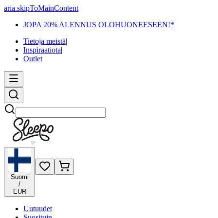
aria.skipToMainContent
JOPA 20% ALENNUS OLOHUONEESEEN!*
Tietoja meistä
|
Inspiraatiota
|
Outlet
Etsi
Suomi
/
EUR
Uutuudet
Suosituin