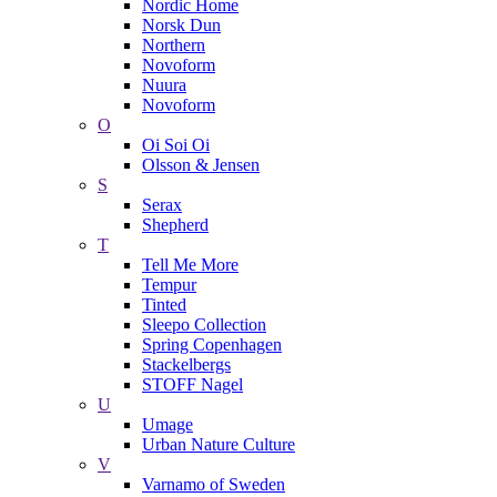
Nordic Home
Norsk Dun
Northern
Novoform
Nuura
Novoform
O
Oi Soi Oi
Olsson & Jensen
S
Serax
Shepherd
T
Tell Me More
Tempur
Tinted
Sleepo Collection
Spring Copenhagen
Stackelbergs
STOFF Nagel
U
Umage
Urban Nature Culture
V
Varnamo of Sweden