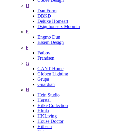
Cooee Design
D
Dan Form
DBKD
Deluxe Homeart
Dsignhouse x Moomin
E
Engmo Dun
Essem Design
F
Fatboy
Frandsen
G
GANT Home
Globen Lighting
Grupa
Guardian
H
Hein Studio
Herstal
Hilke Collection
Himla
HKLiving
House Doctor
Hübsch