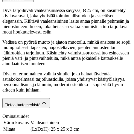
Diva-tarjoiluvati vaaleansinisessä sävyssä, Ø25 cm, on käsintehty
kivitavaravati, joka yhdistää toiminnallisuuden ja esteettisen
eleganssin. Kiiltävä vaaleansininen lasite antaa pinnalle pehmeän ja
hienostuneen ilmeen, joka heijastaa valoa kauniisti ja tuo tarjottavat
ruoat houkuttelevasti esiin.
Vadissa on pyöreä muoto ja ajaton muotoilu, minkä ansiosta se sopii
monipuolisesti tapasten, naposteltavien, pienten annosten tai
jälkiruokien tarjoiluun. Käsintehty valmistusprosessi tuo esineeseen
pieniä väri- ja pintavaihteluita, mikä antaa jokaiselle kattaukselle
ainutlaatuisen luonteen.
Diva on erinomainen valinta sinulle, joka haluat täydentää
astiakokoelmaasi tarjoiluastioilla, joissa yhdistyvät käsityöläisyys,
persoonallisuus ja lämmin, moderni estetiikka – sopii yhtä hyvin
arkeen kuin juhlaan.
Tietoa tuotemerkistä
Ominaisuudet
Värin kuvaus
Vaaleansininen
Mitata
(LxDxH): 25 x 25 x 3 cm