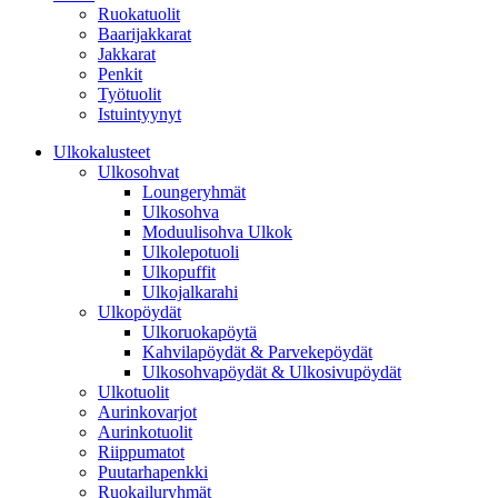
Ruokatuolit
Baarijakkarat
Jakkarat
Penkit
Työtuolit
Istuintyynyt
Ulkokalusteet
Ulkosohvat
Loungeryhmät
Ulkosohva
Moduulisohva Ulkok
Ulkolepotuoli
Ulkopuffit
Ulkojalkarahi
Ulkopöydät
Ulkoruokapöytä
Kahvilapöydät & Parvekepöydät
Ulkosohvapöydät & Ulkosivupöydät
Ulkotuolit
Aurinkovarjot
Aurinkotuolit
Riippumatot
Puutarhapenkki
Ruokailuryhmät