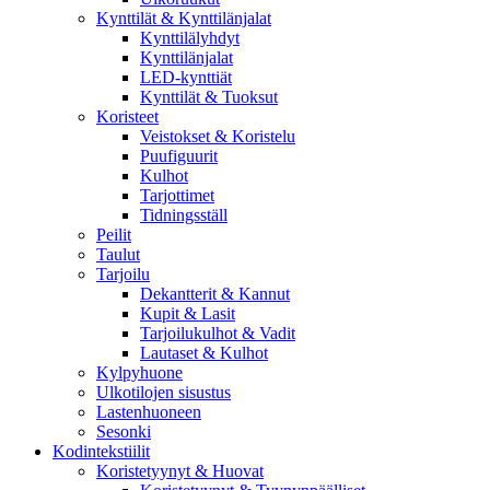
Kynttilät & Kynttilänjalat
Kynttilälyhdyt
Kynttilänjalat
LED-kynttiät
Kynttilät & Tuoksut
Koristeet
Veistokset & Koristelu
Puufiguurit
Kulhot
Tarjottimet
Tidningsställ
Peilit
Taulut
Tarjoilu
Dekantterit & Kannut
Kupit & Lasit
Tarjoilukulhot & Vadit
Lautaset & Kulhot
Kylpyhuone
Ulkotilojen sisustus
Lastenhuoneen
Sesonki
Kodintekstiilit
Koristetyynyt & Huovat