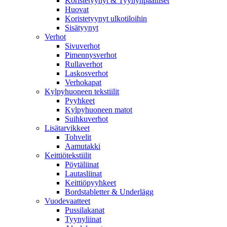
Koristetyynyt & Tyynynpäälliset
Huovat
Koristetyynyt ulkotiloihin
Sisätyynyt
Verhot
Sivuverhot
Pimennysverhot
Rullaverhot
Laskosverhot
Verhokapat
Kylpyhuoneen tekstiilit
Pyyhkeet
Kylpyhuoneen matot
Suihkuverhot
Lisätarvikkeet
Tohvelit
Aamutakki
Keittiötekstiilit
Pöytäliinat
Lautasliinat
Keittiöpyyhkeet
Bordstabletter & Underlägg
Vuodevaatteet
Pussilakanat
Tyynyliinat