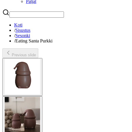
Patjat
Etsi
Koti
/
Sisustus
/
Sesonki
/
Eating Santa Purkki
Previous slide