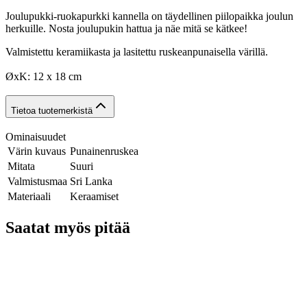
Joulupukki-ruokapurkki kannella on täydellinen piilopaikka joulun
herkuille. Nosta joulupukin hattua ja näe mitä se kätkee!
Valmistettu keramiikasta ja lasitettu ruskeanpunaisella värillä.
ØxK: 12 x 18 cm
Tietoa tuotemerkistä
Ominaisuudet
Värin kuvaus
Punainenruskea
Mitata
Suuri
Valmistusmaa
Sri Lanka
Materiaali
Keraamiset
Saatat myös pitää