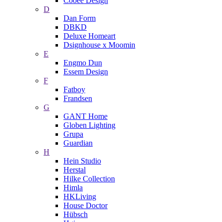
Cooee Design
D
Dan Form
DBKD
Deluxe Homeart
Dsignhouse x Moomin
E
Engmo Dun
Essem Design
F
Fatboy
Frandsen
G
GANT Home
Globen Lighting
Grupa
Guardian
H
Hein Studio
Herstal
Hilke Collection
Himla
HKLiving
House Doctor
Hübsch