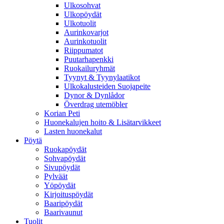
Ulkosohvat
Ulkopöydät
Ulkotuolit
Aurinkovarjot
Aurinkotuolit
Riippumatot
Puutarhapenkki
Ruokailuryhmät
Tyynyt & Tyynylaatikot
Ulkokalusteiden Suojapeite
Dynor & Dynlådor
Överdrag utemöbler
Korian Peti
Huonekalujen hoito & Lisätarvikkeet
Lasten huonekalut
Pöytä
Ruokapöydät
Sohvapöydät
Sivupöydät
Pylväät
Yöpöydät
Kirjoituspöydät
Baaripöydät
Baarivaunut
Tuolit