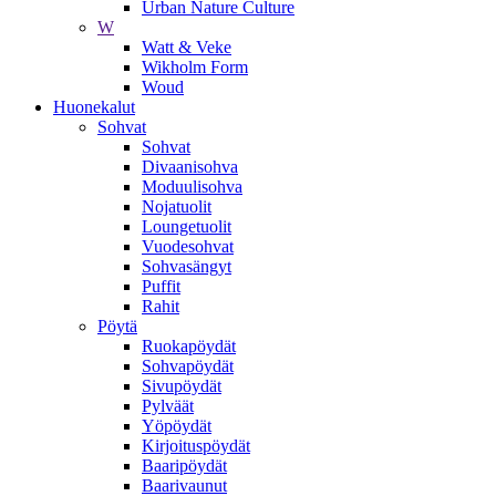
Urban Nature Culture
W
Watt & Veke
Wikholm Form
Woud
Huonekalut
Sohvat
Sohvat
Divaanisohva
Moduulisohva
Nojatuolit
Loungetuolit
Vuodesohvat
Sohvasängyt
Puffit
Rahit
Pöytä
Ruokapöydät
Sohvapöydät
Sivupöydät
Pylväät
Yöpöydät
Kirjoituspöydät
Baaripöydät
Baarivaunut