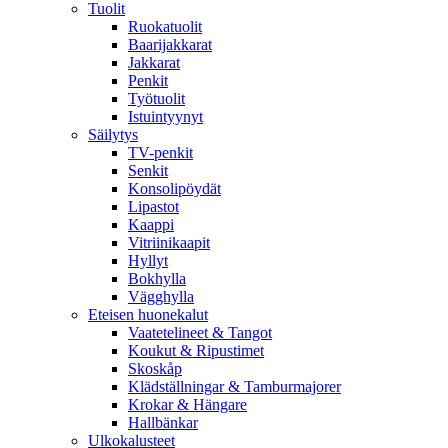
Tuolit
Ruokatuolit
Baarijakkarat
Jakkarat
Penkit
Työtuolit
Istuintyynyt
Säilytys
TV-penkit
Senkit
Konsolipöydät
Lipastot
Kaappi
Vitriinikaapit
Hyllyt
Bokhylla
Vägghylla
Eteisen huonekalut
Vaatetelineet & Tangot
Koukut & Ripustimet
Skoskåp
Klädställningar & Tamburmajorer
Krokar & Hängare
Hallbänkar
Ulkokalusteet