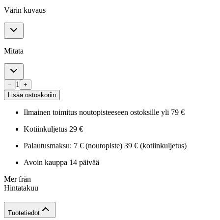
Värin kuvaus
Mitata
1
−
+
Lisää ostoskoriin
Ilmainen toimitus noutopisteeseen ostoksille yli 79 €
Kotiinkuljetus 29 €
Palautusmaksu: 7 € (noutopiste) 39 € (kotiinkuljetus)
Avoin kauppa 14 päivää
Mer från
Hintatakuu
Tuotetiedot