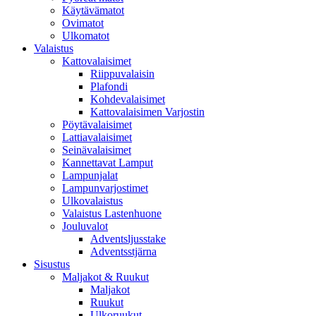
Käytävämatot
Ovimatot
Ulkomatot
Valaistus
Kattovalaisimet
Riippuvalaisin
Plafondi
Kohdevalaisimet
Kattovalaisimen Varjostin
Pöytävalaisimet
Lattiavalaisimet
Seinävalaisimet
Kannettavat Lamput
Lampunjalat
Lampunvarjostimet
Ulkovalaistus
Valaistus Lastenhuone
Jouluvalot
Adventsljusstake
Adventsstjärna
Sisustus
Maljakot & Ruukut
Maljakot
Ruukut
Ulkoruukut