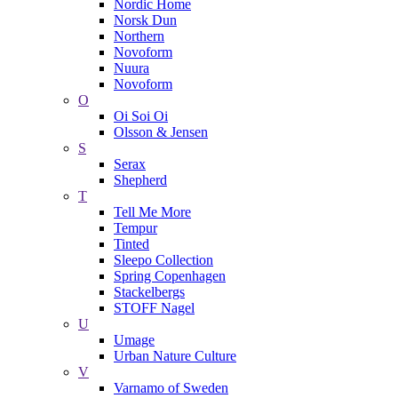
Nordic Home
Norsk Dun
Northern
Novoform
Nuura
Novoform
O
Oi Soi Oi
Olsson & Jensen
S
Serax
Shepherd
T
Tell Me More
Tempur
Tinted
Sleepo Collection
Spring Copenhagen
Stackelbergs
STOFF Nagel
U
Umage
Urban Nature Culture
V
Varnamo of Sweden