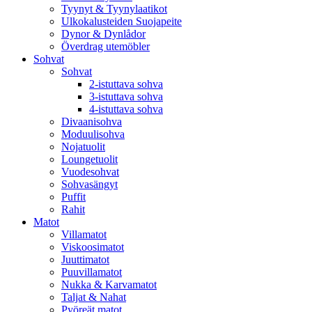
Tyynyt & Tyynylaatikot
Ulkokalusteiden Suojapeite
Dynor & Dynlådor
Överdrag utemöbler
Sohvat
Sohvat
2-istuttava sohva
3-istuttava sohva
4-istuttava sohva
Divaanisohva
Moduulisohva
Nojatuolit
Loungetuolit
Vuodesohvat
Sohvasängyt
Puffit
Rahit
Matot
Villamatot
Viskoosimatot
Juuttimatot
Puuvillamatot
Nukka & Karvamatot
Taljat & Nahat
Pyöreät matot