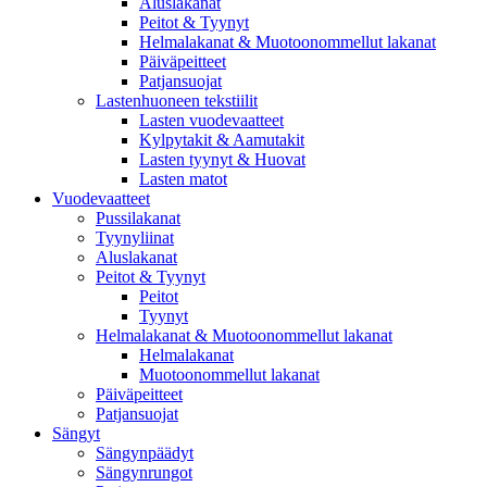
Aluslakanat
Peitot & Tyynyt
Helmalakanat & Muotoonommellut lakanat
Päiväpeitteet
Patjansuojat
Lastenhuoneen tekstiilit
Lasten vuodevaatteet
Kylpytakit & Aamutakit
Lasten tyynyt & Huovat
Lasten matot
Vuodevaatteet
Pussilakanat
Tyynyliinat
Aluslakanat
Peitot & Tyynyt
Peitot
Tyynyt
Helmalakanat & Muotoonommellut lakanat
Helmalakanat
Muotoonommellut lakanat
Päiväpeitteet
Patjansuojat
Sängyt
Sängynpäädyt
Sängynrungot