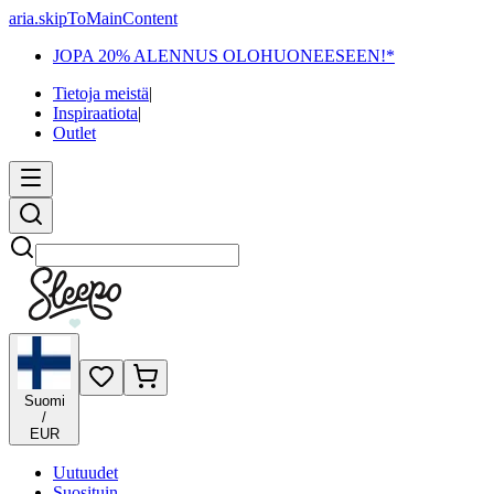
aria.skipToMainContent
JOPA 20% ALENNUS OLOHUONEESEEN!*
Tietoja meistä
|
Inspiraatiota
|
Outlet
Etsi
Suomi
/
EUR
Uutuudet
Suosituin