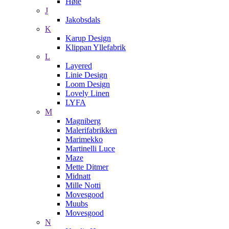
Høie
J
Jakobsdals
K
Karup Design
Klippan Yllefabrik
L
Layered
Linie Design
Loom Design
Lovely Linen
LYFA
M
Magniberg
Malerifabrikken
Marimekko
Martinelli Luce
Maze
Mette Ditmer
Midnatt
Mille Notti
Movesgood
Muubs
Movesgood
N