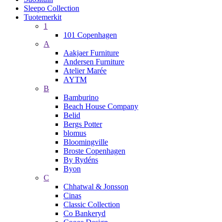
Sleepo Collection
Tuotemerkit
1
101 Copenhagen
A
Aakjaer Furniture
Andersen Furniture
Atelier Marée
AYTM
B
Bamburino
Beach House Company
Belid
Bergs Potter
blomus
Bloomingville
Broste Copenhagen
By Rydéns
Byon
C
Chhatwal & Jonsson
Cinas
Classic Collection
Co Bankeryd