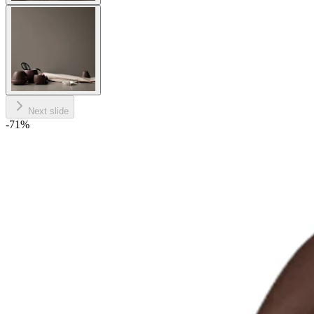
Next slide
-71
%