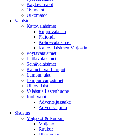
Käytävämatot
Ovimatot
Ulkomatot
Valaistus
Kattovalaisimet
Riippuvalaisin
Plafondi
Kohdevalaisimet
Kattovalaisimen Varjostin
Pöytävalaisimet
Lattiavalaisimet
Seinävalaisimet
Kannettavat Lamput
Lampunjalat
Lampunvarjostimet
Ulkovalaistus
Valaistus Lastenhuone
Jouluvalot
Adventsljusstake
Adventsstjärna
Sisustus
Maljakot & Ruukut
Maljakot
Ruukut
Ulkoruukut