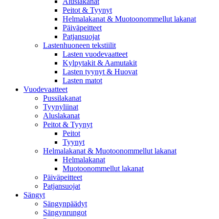
Aluslakanat
Peitot & Tyynyt
Helmalakanat & Muotoonommellut lakanat
Päiväpeitteet
Patjansuojat
Lastenhuoneen tekstiilit
Lasten vuodevaatteet
Kylpytakit & Aamutakit
Lasten tyynyt & Huovat
Lasten matot
Vuodevaatteet
Pussilakanat
Tyynyliinat
Aluslakanat
Peitot & Tyynyt
Peitot
Tyynyt
Helmalakanat & Muotoonommellut lakanat
Helmalakanat
Muotoonommellut lakanat
Päiväpeitteet
Patjansuojat
Sängyt
Sängynpäädyt
Sängynrungot