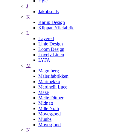
Høie
J
Jakobsdals
K
Karup Design
Klippan Yllefabrik
L
Layered
Linie Design
Loom Design
Lovely Linen
LYFA
M
Magniberg
Malerifabrikken
Marimekko
Martinelli Luce
Maze
Mette Ditmer
Midnatt
Mille Notti
Movesgood
Muubs
Movesgood
N