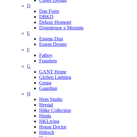
Cooee Design
D
Dan Form
DBKD
Deluxe Homeart
Dsignhouse x Moomin
E
Engmo Dun
Essem Design
F
Fatboy
Frandsen
G
GANT Home
Globen Lighting
Grupa
Guardian
H
Hein Studio
Herstal
Hilke Collection
Himla
HKLiving
House Doctor
Hübsch