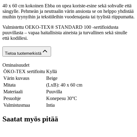
40 x 60 cm kokoinen Ebba on upea koriste-esine sekä sohvalle että
sängylle. Pehmeän ja neutraalin värin ansiosta se on helppo yhdistää
muihin tyynyihin ja tekstiileihin vuodenajasta tai tyylistä riippumatta.
Valmistettu OEKO-TEX® STANDARD 100 -sertifioidusta
puuvillasta – vapaa haitallisista aineista ja turvallinen sekä sinulle
että kodillesi.
Tietoa tuotemerkistä
Ominaisuudet
ÖKO-TEX sertifioitu
Kyllä
Värin kuvaus
Beige
Mitata
(LxB): 40 x 60 cm
Materiaali
Puuvilla
Pesuohje
Konepesu 30°C
Valmistusmaa
Intia
Saatat myös pitää