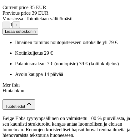
Current price
35 EUR
Previous price
39 EUR
Varastossa. Toimitetaan välittömästi.
1
−
+
Lisää ostoskoriin
Ilmainen toimitus noutopisteeseen ostoksille yli 79 €
Kotiinkuljetus 29 €
Palautusmaksu: 7 € (noutopiste) 39 € (kotiinkuljetus)
Avoin kauppa 14 päivää
Mer från
Hintatakuu
Tuotetiedot
Beige Ebba-tyynynpäällinen on valmistettu 100 % puuvillasta, ja
sen kauniisti strukturoitu kangas antaa luonnollisen ja eloisan
tunnelman. Reunojen koristeelliset hapsut luovat rentoa ilmettä ja
hienovaraista tekstuuria huoneeseen.