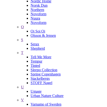
Nordic Home
Norsk Dun
Northern
Novoform
Nuura
Novoform
O
Oi Soi Oi
Olsson & Jensen
S
Serax
Shepherd
T
Tell Me More
Tempur
Tinted
Sleepo Collection
Spring Copenhagen
Stackelbergs
STOFF Nagel
U
Umage
Urban Nature Culture
V
Varnamo of Sweden