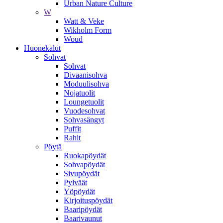
Urban Nature Culture
W
Watt & Veke
Wikholm Form
Woud
Huonekalut
Sohvat
Sohvat
Divaanisohva
Moduulisohva
Nojatuolit
Loungetuolit
Vuodesohvat
Sohvasängyt
Puffit
Rahit
Pöytä
Ruokapöydät
Sohvapöydät
Sivupöydät
Pylväät
Yöpöydät
Kirjoituspöydät
Baaripöydät
Baarivaunut