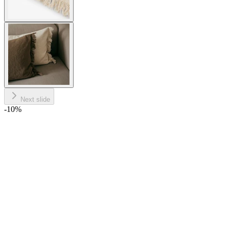
Next slide
-10
%