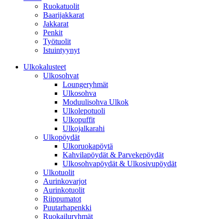
Ruokatuolit
Baarijakkarat
Jakkarat
Penkit
Työtuolit
Istuintyynyt
Ulkokalusteet
Ulkosohvat
Loungeryhmät
Ulkosohva
Moduulisohva Ulkok
Ulkolepotuoli
Ulkopuffit
Ulkojalkarahi
Ulkopöydät
Ulkoruokapöytä
Kahvilapöydät & Parvekepöydät
Ulkosohvapöydät & Ulkosivupöydät
Ulkotuolit
Aurinkovarjot
Aurinkotuolit
Riippumatot
Puutarhapenkki
Ruokailuryhmät