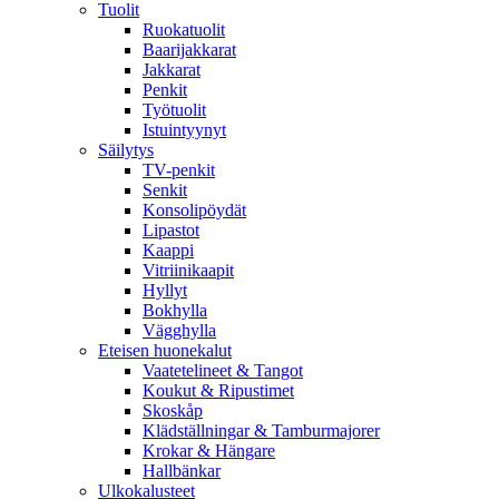
Tuolit
Ruokatuolit
Baarijakkarat
Jakkarat
Penkit
Työtuolit
Istuintyynyt
Säilytys
TV-penkit
Senkit
Konsolipöydät
Lipastot
Kaappi
Vitriinikaapit
Hyllyt
Bokhylla
Vägghylla
Eteisen huonekalut
Vaatetelineet & Tangot
Koukut & Ripustimet
Skoskåp
Klädställningar & Tamburmajorer
Krokar & Hängare
Hallbänkar
Ulkokalusteet