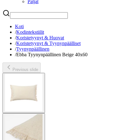
Patjat
Etsi
Koti
/
Kodintekstiilit
/
Koristetyynyt & Huovat
/
Koristetyynyt & Tyynynpäälliset
/
Tyynynpäällinen
/
Ebba Tyynynpäällinen Beige 40x60
Previous slide