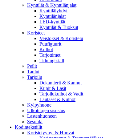
Kynttilät & Kynttilänjalat
Kynttilälyhdyt
Kynttilänjalat
LED-kynttiät
Kynttilät & Tuoksut
Koristeet
Veistokset & Koristelu
Puufiguurit
Kulhot
Tarjottimet
Tidningsställ
Peilit
Taulut
Tarjoilu
Dekantterit & Kannut
Kupit & Lasit
Tarjoilukulhot & Vadit
Lautaset & Kulhot
Kylpyhuone
Ulkotilojen sisustus
Lastenhuoneen
Sesonki
Kodintekstiilit
Koristetyynyt & Huovat