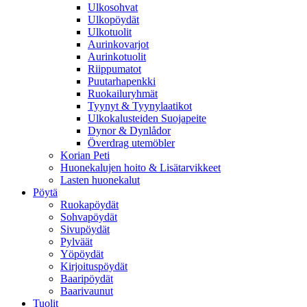
Ulkosohvat
Ulkopöydät
Ulkotuolit
Aurinkovarjot
Aurinkotuolit
Riippumatot
Puutarhapenkki
Ruokailuryhmät
Tyynyt & Tyynylaatikot
Ulkokalusteiden Suojapeite
Dynor & Dynlådor
Överdrag utemöbler
Korian Peti
Huonekalujen hoito & Lisätarvikkeet
Lasten huonekalut
Pöytä
Ruokapöydät
Sohvapöydät
Sivupöydät
Pylväät
Yöpöydät
Kirjoituspöydät
Baaripöydät
Baarivaunut
Tuolit