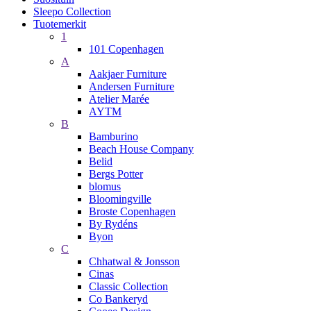
Sleepo Collection
Tuotemerkit
1
101 Copenhagen
A
Aakjaer Furniture
Andersen Furniture
Atelier Marée
AYTM
B
Bamburino
Beach House Company
Belid
Bergs Potter
blomus
Bloomingville
Broste Copenhagen
By Rydéns
Byon
C
Chhatwal & Jonsson
Cinas
Classic Collection
Co Bankeryd