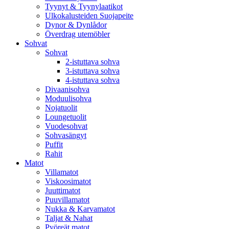
Tyynyt & Tyynylaatikot
Ulkokalusteiden Suojapeite
Dynor & Dynlådor
Överdrag utemöbler
Sohvat
Sohvat
2-istuttava sohva
3-istuttava sohva
4-istuttava sohva
Divaanisohva
Moduulisohva
Nojatuolit
Loungetuolit
Vuodesohvat
Sohvasängyt
Puffit
Rahit
Matot
Villamatot
Viskoosimatot
Juuttimatot
Puuvillamatot
Nukka & Karvamatot
Taljat & Nahat
Pyöreät matot