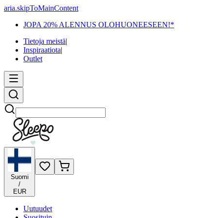
aria.skipToMainContent
JOPA 20% ALENNUS OLOHUONEESEEN!*
Tietoja meistä
|
Inspiraatiota
|
Outlet
Etsi
Suomi
/
EUR
Uutuudet
Suosituin