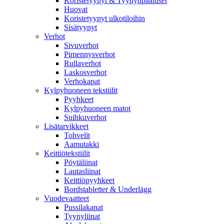
Koristetyynyt & Tyynynpäälliset
Huovat
Koristetyynyt ulkotiloihin
Sisätyynyt
Verhot
Sivuverhot
Pimennysverhot
Rullaverhot
Laskosverhot
Verhokapat
Kylpyhuoneen tekstiilit
Pyyhkeet
Kylpyhuoneen matot
Suihkuverhot
Lisätarvikkeet
Tohvelit
Aamutakki
Keittiötekstiilit
Pöytäliinat
Lautasliinat
Keittiöpyyhkeet
Bordstabletter & Underlägg
Vuodevaatteet
Pussilakanat
Tyynyliinat