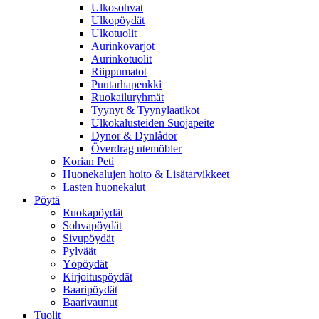
Ulkosohvat
Ulkopöydät
Ulkotuolit
Aurinkovarjot
Aurinkotuolit
Riippumatot
Puutarhapenkki
Ruokailuryhmät
Tyynyt & Tyynylaatikot
Ulkokalusteiden Suojapeite
Dynor & Dynlådor
Överdrag utemöbler
Korian Peti
Huonekalujen hoito & Lisätarvikkeet
Lasten huonekalut
Pöytä
Ruokapöydät
Sohvapöydät
Sivupöydät
Pylväät
Yöpöydät
Kirjoituspöydät
Baaripöydät
Baarivaunut
Tuolit