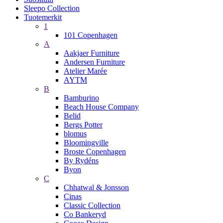
Sleepo Collection
Tuotemerkit
1
101 Copenhagen
A
Aakjaer Furniture
Andersen Furniture
Atelier Marée
AYTM
B
Bamburino
Beach House Company
Belid
Bergs Potter
blomus
Bloomingville
Broste Copenhagen
By Rydéns
Byon
C
Chhatwal & Jonsson
Cinas
Classic Collection
Co Bankeryd