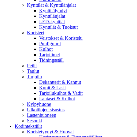
Kynttilät & Kynttilänjalat
Kynttilälyhdyt
Kynttilänjalat
LED-kynttiät
Kynttilät & Tuoksut
Koristeet
Veistokset & Koristelu
Puufiguurit
Kulhot
Tarjottimet
Tidningsställ
Peilit
Taulut
Tarjoilu
Dekantterit & Kannut
Kupit & Lasit
Tarjoilukulhot & Vadit
Lautaset & Kulhot
Kylpyhuone
Ulkotilojen sisustus
Lastenhuoneen
Sesonki
Kodintekstiilit
Koristetyynyt & Huovat