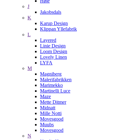
Høie
J
Jakobsdals
K
Karup Design
Klippan Yllefabrik
L
Layered
Linie Design
Loom Design
Lovely Linen
LYFA
M
Magniberg
Malerifabrikken
Marimekko
Martinelli Luce
Maze
Mette Ditmer
Midnatt
Mille Notti
Movesgood
Muubs
Movesgood
N