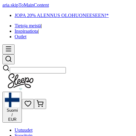
aria.skipToMainContent
JOPA 20% ALENNUS OLOHUONEESEEN!*
Tietoja meistä
|
Inspiraatiota
|
Outlet
Etsi
Suomi
/
EUR
Uutuudet
Suosituin