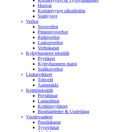
Koristetyynyt & Tyynynpäälliset
Huovat
Koristetyynyt ulkotiloihin
Sisätyynyt
Verhot
Sivuverhot
Pimennysverhot
Rullaverhot
Laskosverhot
Verhokapat
Kylpyhuoneen tekstiilit
Pyyhkeet
Kylpyhuoneen matot
Suihkuverhot
Lisätarvikkeet
Tohvelit
Aamutakki
Keittiötekstiilit
Pöytäliinat
Lautasliinat
Keittiöpyyhkeet
Bordstabletter & Underlägg
Vuodevaatteet
Pussilakanat
Tyynyliinat