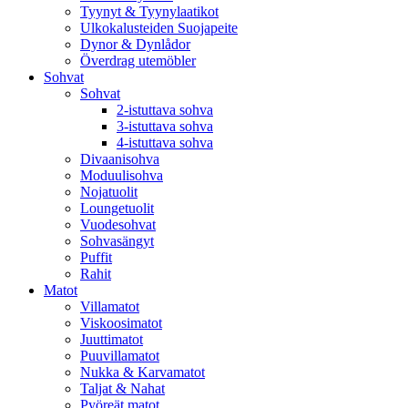
Tyynyt & Tyynylaatikot
Ulkokalusteiden Suojapeite
Dynor & Dynlådor
Överdrag utemöbler
Sohvat
Sohvat
2-istuttava sohva
3-istuttava sohva
4-istuttava sohva
Divaanisohva
Moduulisohva
Nojatuolit
Loungetuolit
Vuodesohvat
Sohvasängyt
Puffit
Rahit
Matot
Villamatot
Viskoosimatot
Juuttimatot
Puuvillamatot
Nukka & Karvamatot
Taljat & Nahat
Pyöreät matot