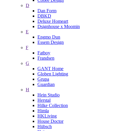
Cooee Design
D
Dan Form
DBKD
Deluxe Homeart
Dsignhouse x Moomin
E
Engmo Dun
Essem Design
F
Fatboy
Frandsen
G
GANT Home
Globen Lighting
Grupa
Guardian
H
Hein Studio
Herstal
Hilke Collection
Himla
HKLiving
House Doctor
Hübsch