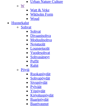
Urban Nature Culture
W
Watt & Veke
Wikholm Form
Woud
Huonekalut
Sohvat
Sohvat
Divaanisohva
Moduulisohva
Nojatuolit
Loungetuolit
Vuodesohvat
Sohvasängyt
Puffit
Rahit
Pöytä
Ruokapöydät
Sohvapöydät
Sivupöydät
Pylväät
Yöpöydät
Kirjoituspöydät
Baaripöydät
Baarivaunut