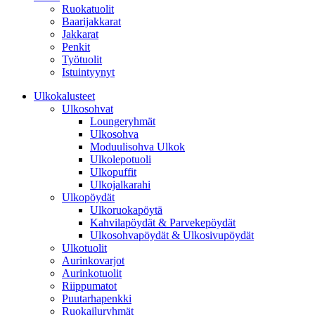
Ruokatuolit
Baarijakkarat
Jakkarat
Penkit
Työtuolit
Istuintyynyt
Ulkokalusteet
Ulkosohvat
Loungeryhmät
Ulkosohva
Moduulisohva Ulkok
Ulkolepotuoli
Ulkopuffit
Ulkojalkarahi
Ulkopöydät
Ulkoruokapöytä
Kahvilapöydät & Parvekepöydät
Ulkosohvapöydät & Ulkosivupöydät
Ulkotuolit
Aurinkovarjot
Aurinkotuolit
Riippumatot
Puutarhapenkki
Ruokailuryhmät