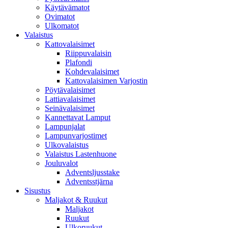
Käytävämatot
Ovimatot
Ulkomatot
Valaistus
Kattovalaisimet
Riippuvalaisin
Plafondi
Kohdevalaisimet
Kattovalaisimen Varjostin
Pöytävalaisimet
Lattiavalaisimet
Seinävalaisimet
Kannettavat Lamput
Lampunjalat
Lampunvarjostimet
Ulkovalaistus
Valaistus Lastenhuone
Jouluvalot
Adventsljusstake
Adventsstjärna
Sisustus
Maljakot & Ruukut
Maljakot
Ruukut
Ulkoruukut