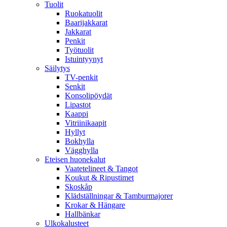
Tuolit
Ruokatuolit
Baarijakkarat
Jakkarat
Penkit
Työtuolit
Istuintyynyt
Säilytys
TV-penkit
Senkit
Konsolipöydät
Lipastot
Kaappi
Vitriinikaapit
Hyllyt
Bokhylla
Vägghylla
Eteisen huonekalut
Vaatetelineet & Tangot
Koukut & Ripustimet
Skoskåp
Klädställningar & Tamburmajorer
Krokar & Hängare
Hallbänkar
Ulkokalusteet