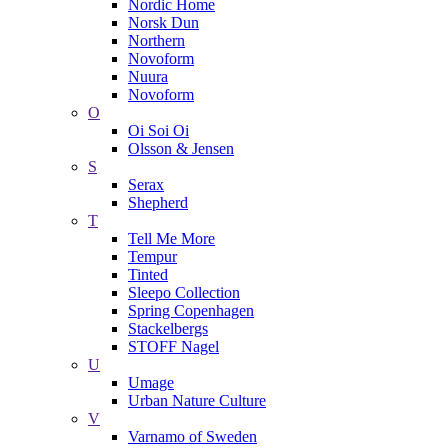
Nordic Home
Norsk Dun
Northern
Novoform
Nuura
Novoform
O
Oi Soi Oi
Olsson & Jensen
S
Serax
Shepherd
T
Tell Me More
Tempur
Tinted
Sleepo Collection
Spring Copenhagen
Stackelbergs
STOFF Nagel
U
Umage
Urban Nature Culture
V
Varnamo of Sweden