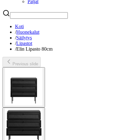
Patjat
Etsi
Koti
/
Huonekalut
/
Säilytys
/
Lipastot
/
Elin Lipasto 80cm
Previous slide