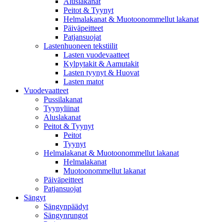
Aluslakanat
Peitot & Tyynyt
Helmalakanat & Muotoonommellut lakanat
Päiväpeitteet
Patjansuojat
Lastenhuoneen tekstiilit
Lasten vuodevaatteet
Kylpytakit & Aamutakit
Lasten tyynyt & Huovat
Lasten matot
Vuodevaatteet
Pussilakanat
Tyynyliinat
Aluslakanat
Peitot & Tyynyt
Peitot
Tyynyt
Helmalakanat & Muotoonommellut lakanat
Helmalakanat
Muotoonommellut lakanat
Päiväpeitteet
Patjansuojat
Sängyt
Sängynpäädyt
Sängynrungot