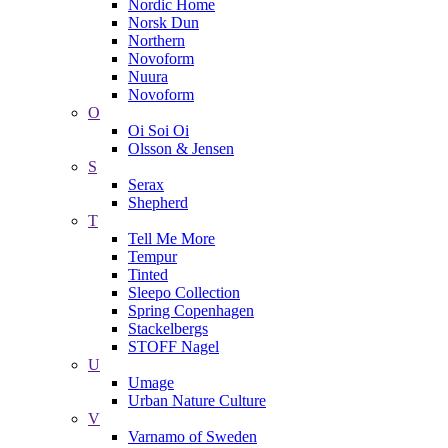
Nordic Home
Norsk Dun
Northern
Novoform
Nuura
Novoform
O
Oi Soi Oi
Olsson & Jensen
S
Serax
Shepherd
T
Tell Me More
Tempur
Tinted
Sleepo Collection
Spring Copenhagen
Stackelbergs
STOFF Nagel
U
Umage
Urban Nature Culture
V
Varnamo of Sweden