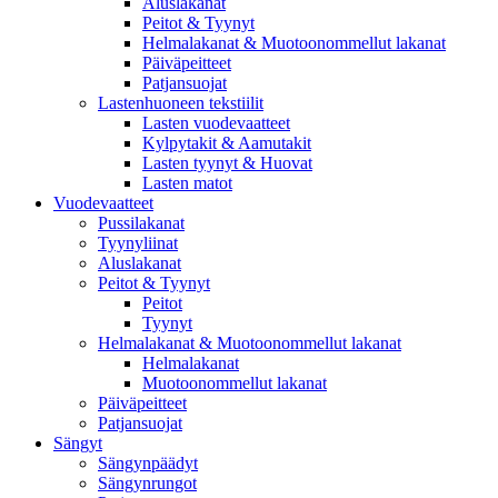
Aluslakanat
Peitot & Tyynyt
Helmalakanat & Muotoonommellut lakanat
Päiväpeitteet
Patjansuojat
Lastenhuoneen tekstiilit
Lasten vuodevaatteet
Kylpytakit & Aamutakit
Lasten tyynyt & Huovat
Lasten matot
Vuodevaatteet
Pussilakanat
Tyynyliinat
Aluslakanat
Peitot & Tyynyt
Peitot
Tyynyt
Helmalakanat & Muotoonommellut lakanat
Helmalakanat
Muotoonommellut lakanat
Päiväpeitteet
Patjansuojat
Sängyt
Sängynpäädyt
Sängynrungot