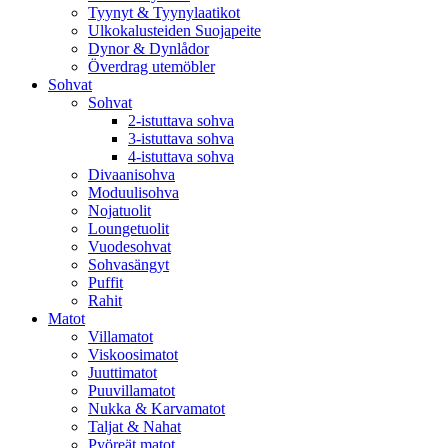
Tyynyt & Tyynylaatikot
Ulkokalusteiden Suojapeite
Dynor & Dynlådor
Överdrag utemöbler
Sohvat
Sohvat
2-istuttava sohva
3-istuttava sohva
4-istuttava sohva
Divaanisohva
Moduulisohva
Nojatuolit
Loungetuolit
Vuodesohvat
Sohvasängyt
Puffit
Rahit
Matot
Villamatot
Viskoosimatot
Juuttimatot
Puuvillamatot
Nukka & Karvamatot
Taljat & Nahat
Pyöreät matot