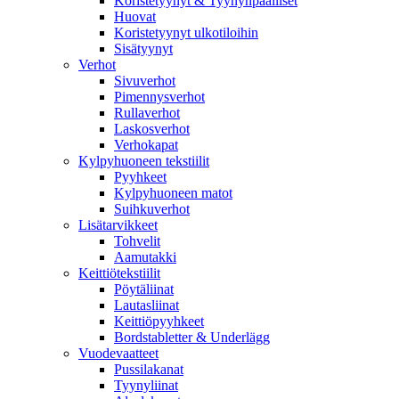
Koristetyynyt & Tyynynpäälliset
Huovat
Koristetyynyt ulkotiloihin
Sisätyynyt
Verhot
Sivuverhot
Pimennysverhot
Rullaverhot
Laskosverhot
Verhokapat
Kylpyhuoneen tekstiilit
Pyyhkeet
Kylpyhuoneen matot
Suihkuverhot
Lisätarvikkeet
Tohvelit
Aamutakki
Keittiötekstiilit
Pöytäliinat
Lautasliinat
Keittiöpyyhkeet
Bordstabletter & Underlägg
Vuodevaatteet
Pussilakanat
Tyynyliinat