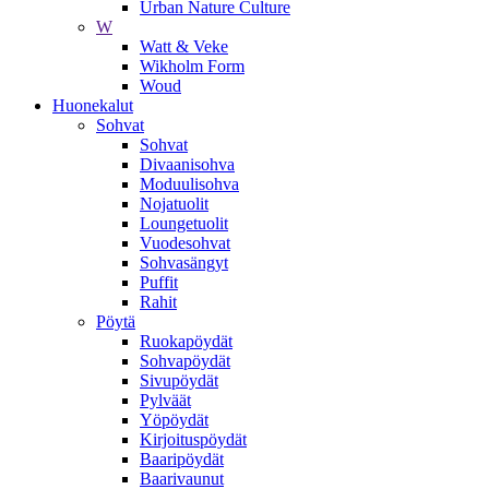
Urban Nature Culture
W
Watt & Veke
Wikholm Form
Woud
Huonekalut
Sohvat
Sohvat
Divaanisohva
Moduulisohva
Nojatuolit
Loungetuolit
Vuodesohvat
Sohvasängyt
Puffit
Rahit
Pöytä
Ruokapöydät
Sohvapöydät
Sivupöydät
Pylväät
Yöpöydät
Kirjoituspöydät
Baaripöydät
Baarivaunut