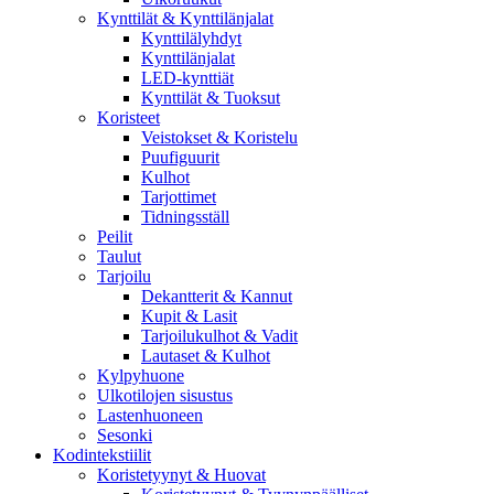
Kynttilät & Kynttilänjalat
Kynttilälyhdyt
Kynttilänjalat
LED-kynttiät
Kynttilät & Tuoksut
Koristeet
Veistokset & Koristelu
Puufiguurit
Kulhot
Tarjottimet
Tidningsställ
Peilit
Taulut
Tarjoilu
Dekantterit & Kannut
Kupit & Lasit
Tarjoilukulhot & Vadit
Lautaset & Kulhot
Kylpyhuone
Ulkotilojen sisustus
Lastenhuoneen
Sesonki
Kodintekstiilit
Koristetyynyt & Huovat