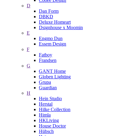
Cooee Design
D
Dan Form
DBKD
Deluxe Homeart
Dsignhouse x Moomin
E
Engmo Dun
Essem Design
F
Fatboy
Frandsen
G
GANT Home
Globen Lighting
Grupa
Guardian
H
Hein Studio
Herstal
Hilke Collection
Himla
HKLiving
House Doctor
Hübsch