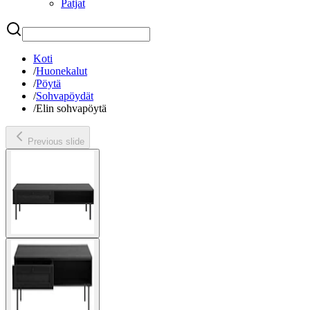
Patjat
Etsi
Koti
/
Huonekalut
/
Pöytä
/
Sohvapöydät
/
Elin sohvapöytä
Previous slide