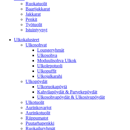
Ruokatuolit
Baarijakkarat
Jakkarat
Penkit
Työtuolit
Istuintyynyt
Ulkokalusteet
Ulkosohvat
Loungeryhmät
Ulkosohva
Moduulisohva Ulkok
Ulkolepotuoli
Ulkopuffit
Ulkojalkarahi
Ulkopöydät
Ulkoruokapöytä
Kahvilapöydät & Parvekepöydät
Ulkosohvapöydät & Ulkosivupöydät
Ulkotuolit
Aurinkovarjot
Aurinkotuolit
Riippumatot
Puutarhapenkki
Ruokailuryhmät