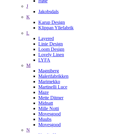
Høie
J
Jakobsdals
K
Karup Design
Klippan Yllefabrik
L
Layered
Linie Design
Loom Design
Lovely Linen
LYFA
M
Magniberg
Malerifabrikken
Marimekko
Martinelli Luce
Maze
Mette Ditmer
Midnatt
Mille Notti
Movesgood
Muubs
Movesgood
N