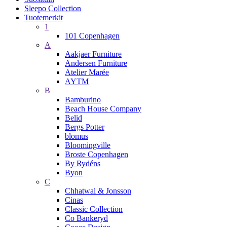
Sleepo Collection
Tuotemerkit
1
101 Copenhagen
A
Aakjaer Furniture
Andersen Furniture
Atelier Marée
AYTM
B
Bamburino
Beach House Company
Belid
Bergs Potter
blomus
Bloomingville
Broste Copenhagen
By Rydéns
Byon
C
Chhatwal & Jonsson
Cinas
Classic Collection
Co Bankeryd