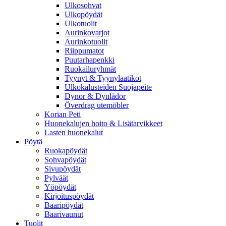
Ulkosohvat
Ulkopöydät
Ulkotuolit
Aurinkovarjot
Aurinkotuolit
Riippumatot
Puutarhapenkki
Ruokailuryhmät
Tyynyt & Tyynylaatikot
Ulkokalusteiden Suojapeite
Dynor & Dynlådor
Överdrag utemöbler
Korian Peti
Huonekalujen hoito & Lisätarvikkeet
Lasten huonekalut
Pöytä
Ruokapöydät
Sohvapöydät
Sivupöydät
Pylväät
Yöpöydät
Kirjoituspöydät
Baaripöydät
Baarivaunut
Tuolit