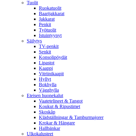
Tuolit
Ruokatuolit
Baarijakkarat
Jakkarat
Penkit
Työtuolit
Istuintyynyt
Säilytys
TV-penkit
Senkit
Konsolipöydät
Lipastot
Kaappi
Vitriinikaapit
Hyllyt
Bokhylla
Vägghylla
Eteisen huonekalut
Vaatetelineet & Tangot
Koukut & Ripustimet
Skoskåp
Klädställningar & Tamburmajorer
Krokar & Hängare
Hallbänkar
Ulkokalusteet