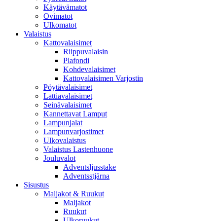
Käytävämatot
Ovimatot
Ulkomatot
Valaistus
Kattovalaisimet
Riippuvalaisin
Plafondi
Kohdevalaisimet
Kattovalaisimen Varjostin
Pöytävalaisimet
Lattiavalaisimet
Seinävalaisimet
Kannettavat Lamput
Lampunjalat
Lampunvarjostimet
Ulkovalaistus
Valaistus Lastenhuone
Jouluvalot
Adventsljusstake
Adventsstjärna
Sisustus
Maljakot & Ruukut
Maljakot
Ruukut
Ulkoruukut