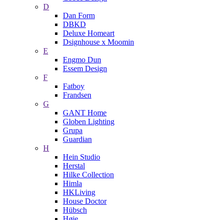
D
Dan Form
DBKD
Deluxe Homeart
Dsignhouse x Moomin
E
Engmo Dun
Essem Design
F
Fatboy
Frandsen
G
GANT Home
Globen Lighting
Grupa
Guardian
H
Hein Studio
Herstal
Hilke Collection
Himla
HKLiving
House Doctor
Hübsch
Høie