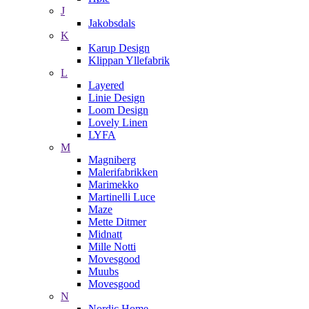
J
Jakobsdals
K
Karup Design
Klippan Yllefabrik
L
Layered
Linie Design
Loom Design
Lovely Linen
LYFA
M
Magniberg
Malerifabrikken
Marimekko
Martinelli Luce
Maze
Mette Ditmer
Midnatt
Mille Notti
Movesgood
Muubs
Movesgood
N
Nordic Home