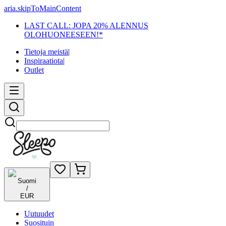
aria.skipToMainContent
LAST CALL: JOPA 20% ALENNUS
OLOHUONEESEEN!*
Tietoja meistä
|
Inspiraatiota
|
Outlet
Etsi
Suomi
/
EUR
Uutuudet
Suosituin