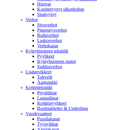
Huovat
Koristetyynyt ulkotiloihin
Sisätyynyt
Verhot
Sivuverhot
Pimennysverhot
Rullaverhot
Laskosverhot
Verhokapat
Kylpyhuoneen tekstiilit
Pyyhkeet
Kylpyhuoneen matot
Suihkuverhot
Lisätarvikkeet
Tohvelit
Aamutakki
Keittiötekstiilit
Pöytäliinat
Lautasliinat
Keittiöpyyhkeet
Bordstabletter & Underlägg
Vuodevaatteet
Pussilakanat
Tyynyliinat
Aluslakanat