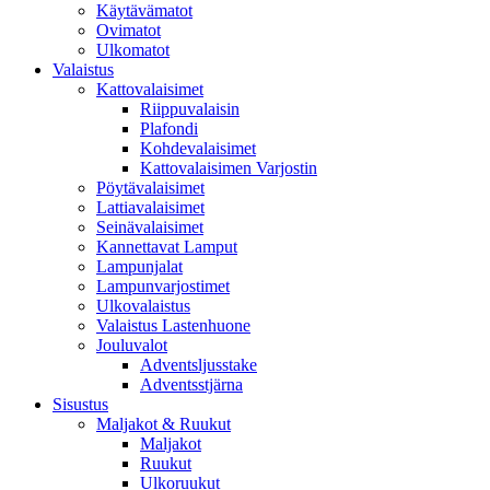
Käytävämatot
Ovimatot
Ulkomatot
Valaistus
Kattovalaisimet
Riippuvalaisin
Plafondi
Kohdevalaisimet
Kattovalaisimen Varjostin
Pöytävalaisimet
Lattiavalaisimet
Seinävalaisimet
Kannettavat Lamput
Lampunjalat
Lampunvarjostimet
Ulkovalaistus
Valaistus Lastenhuone
Jouluvalot
Adventsljusstake
Adventsstjärna
Sisustus
Maljakot & Ruukut
Maljakot
Ruukut
Ulkoruukut