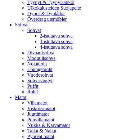
Tyynyt & Tyynylaatikot
Ulkokalusteiden Suojapeite
Dynor & Dynlådor
Överdrag utemöbler
Sohvat
Sohvat
2-istuttava sohva
3-istuttava sohva
4-istuttava sohva
Divaanisohva
Moduulisohva
Nojatuolit
Loungetuolit
Vuodesohvat
Sohvasängyt
Puffit
Rahit
Matot
Villamatot
Viskoosimatot
Juuttimatot
Puuvillamatot
Nukka & Karvamatot
Taljat & Nahat
Pyöreät matot