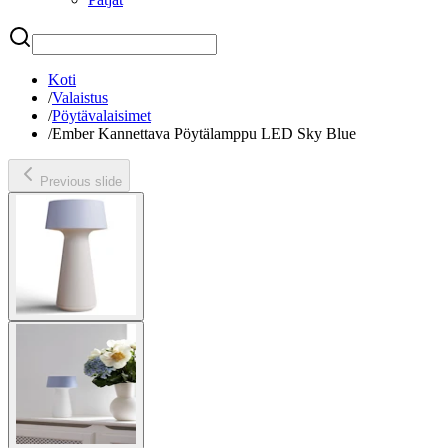
Etsi
Koti
/
Valaistus
/
Pöytävalaisimet
/
Ember Kannettava Pöytälamppu LED Sky Blue
Previous slide