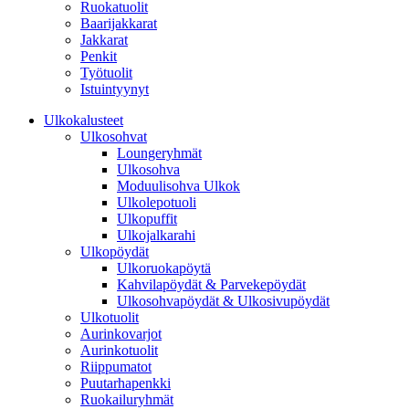
Ruokatuolit
Baarijakkarat
Jakkarat
Penkit
Työtuolit
Istuintyynyt
Ulkokalusteet
Ulkosohvat
Loungeryhmät
Ulkosohva
Moduulisohva Ulkok
Ulkolepotuoli
Ulkopuffit
Ulkojalkarahi
Ulkopöydät
Ulkoruokapöytä
Kahvilapöydät & Parvekepöydät
Ulkosohvapöydät & Ulkosivupöydät
Ulkotuolit
Aurinkovarjot
Aurinkotuolit
Riippumatot
Puutarhapenkki
Ruokailuryhmät