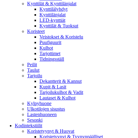
Kynttilät & Kynttilänjalat
Kynttilälyhdyt
Kynttilänjalat
LED-kynttiät
Kynttilät & Tuoksut
Koristeet
Veistokset & Koristelu
Puufiguurit
Kulhot
Tarjottimet
Tidningsställ
Peilit
Taulut
Tarjoilu
Dekantterit & Kannut
Kupit & Lasit
Tarjoilukulhot & Vadit
Lautaset & Kulhot
Kylpyhuone
Ulkotilojen sisustus
Lastenhuoneen
Sesonki
Kodintekstiilit
Koristetyynyt & Huovat
Koristetyynyt & Tyynynpäälliset