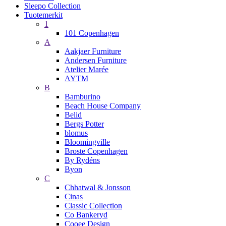
Sleepo Collection
Tuotemerkit
1
101 Copenhagen
A
Aakjaer Furniture
Andersen Furniture
Atelier Marée
AYTM
B
Bamburino
Beach House Company
Belid
Bergs Potter
blomus
Bloomingville
Broste Copenhagen
By Rydéns
Byon
C
Chhatwal & Jonsson
Cinas
Classic Collection
Co Bankeryd
Cooee Design