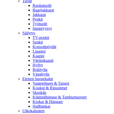
Tuolit
Ruokatuolit
Baarijakkarat
Jakkarat
Penkit
Työtuolit
Istuintyynyt
Säilytys
TV-penkit
Senkit
Konsolipöydät
Lipastot
Kaappi
Vitriinikaapit
Hyllyt
Bokhylla
Vägghylla
Eteisen huonekalut
Vaatetelineet & Tangot
Koukut & Ripustimet
Skoskåp
Klädställningar & Tamburmajorer
Krokar & Hängare
Hallbänkar
Ulkokalusteet