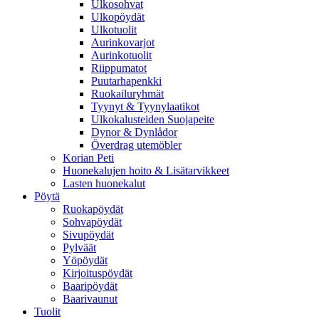
Ulkosohvat
Ulkopöydät
Ulkotuolit
Aurinkovarjot
Aurinkotuolit
Riippumatot
Puutarhapenkki
Ruokailuryhmät
Tyynyt & Tyynylaatikot
Ulkokalusteiden Suojapeite
Dynor & Dynlådor
Överdrag utemöbler
Korian Peti
Huonekalujen hoito & Lisätarvikkeet
Lasten huonekalut
Pöytä
Ruokapöydät
Sohvapöydät
Sivupöydät
Pylväät
Yöpöydät
Kirjoituspöydät
Baaripöydät
Baarivaunut
Tuolit