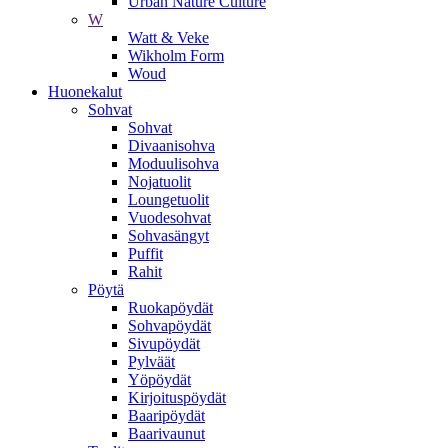
Urban Nature Culture
W
Watt & Veke
Wikholm Form
Woud
Huonekalut
Sohvat
Sohvat
Divaanisohva
Moduulisohva
Nojatuolit
Loungetuolit
Vuodesohvat
Sohvasängyt
Puffit
Rahit
Pöytä
Ruokapöydät
Sohvapöydät
Sivupöydät
Pylväät
Yöpöydät
Kirjoituspöydät
Baaripöydät
Baarivaunut