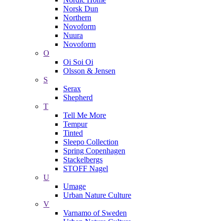
Norsk Dun
Northern
Novoform
Nuura
Novoform
O
Oi Soi Oi
Olsson & Jensen
S
Serax
Shepherd
T
Tell Me More
Tempur
Tinted
Sleepo Collection
Spring Copenhagen
Stackelbergs
STOFF Nagel
U
Umage
Urban Nature Culture
V
Varnamo of Sweden