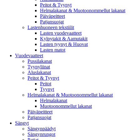
Peitot & Tyynyt
Helmalakanat & Muotoonommellut lakanat
Päiväpeitteet
Patjansuojat
Lastenhuoneen tekstiilit
Lasten vuodevaatteet
Kylpytakit & Aamutakit
Lasten tyynyt & Huovat
Lasten matot
Vuodevaatteet
Pussilakanat
Tyynyliinat
Aluslakanat
Peitot & Tyynyt
Peitot
Tyynyt
Helmalakanat & Muotoonommellut lakanat
Helmalakanat
Muotoonommellut lakanat
Päiväpeitteet
Patjansuojat
Sängyt
Sängynpäädyt
Sängynrungot
Patjat