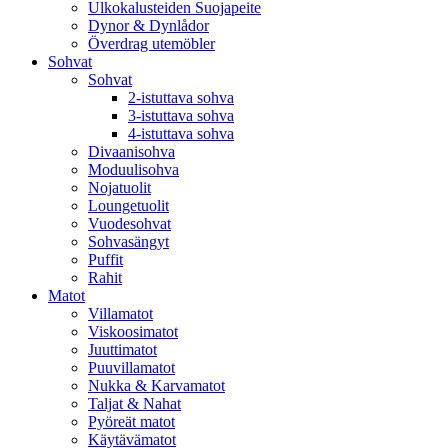
Ulkokalusteiden Suojapeite
Dynor & Dynlådor
Överdrag utemöbler
Sohvat
Sohvat
2-istuttava sohva
3-istuttava sohva
4-istuttava sohva
Divaanisohva
Moduulisohva
Nojatuolit
Loungetuolit
Vuodesohvat
Sohvasängyt
Puffit
Rahit
Matot
Villamatot
Viskoosimatot
Juuttimatot
Puuvillamatot
Nukka & Karvamatot
Taljat & Nahat
Pyöreät matot
Käytävämatot