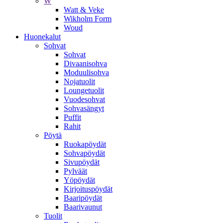
W
Watt & Veke
Wikholm Form
Woud
Huonekalut
Sohvat
Sohvat
Divaanisohva
Moduulisohva
Nojatuolit
Loungetuolit
Vuodesohvat
Sohvasängyt
Puffit
Rahit
Pöytä
Ruokapöydät
Sohvapöydät
Sivupöydät
Pylväät
Yöpöydät
Kirjoituspöydät
Baaripöydät
Baarivaunut
Tuolit