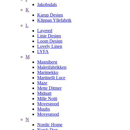
Jakobsdals
K
Karup Design
Klippan Yllefabrik
L
Layered
Linie Design
Loom Design
Lovely Linen
LYFA
M
Magniberg
Malerifabrikken
Marimekko
Martinelli Luce
Maze
Mette Ditmer
Midnatt
Mille Notti
Movesgood
Muubs
Movesgood
N
Nordic Home
Norsk Dun