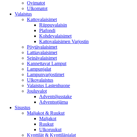
Ovimatot
Ulkomatot
Valaistus
Kattovalaisimet
Riippuvalaisin
Plafondi
Kohdevalaisimet
Kattovalaisimen Varjostin
Pöytävalaisimet
Lattiavalaisimet
Seinävalaisimet
Kannettavat Lamput
Lampunjalat
Lampunvarjostimet
Ulkovalaistus
Valaistus Lastenhuone
Jouluvalot
Adventsljusstake
Adventsstjärna
Sisustus
Maljakot & Ruukut
Maljakot
Ruukut
Ulkoruukut
Kynttilät & Kynttilänjalat