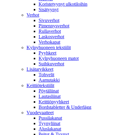
Koristetyynyt ulkotiloihin
Sisätyynyt
Verhot
Sivuverhot
Pimennysverhot
Rullaverhot
Laskosverhot
Verhokapat
Kylpyhuoneen tekstiilit
Pyyhkeet
Kylpyhuoneen matot
Suihkuverhot
Lisätarvikkeet
Tohvelit
Aamutakki
Keittiötekstiilit
Pöytäliinat
Lautasliinat
Keittiöpyyhkeet
Bordstabletter & Underlägg
Vuodevaatteet
Pussilakanat
Tyynyliinat
Aluslakanat
Peitot & Tyynyt