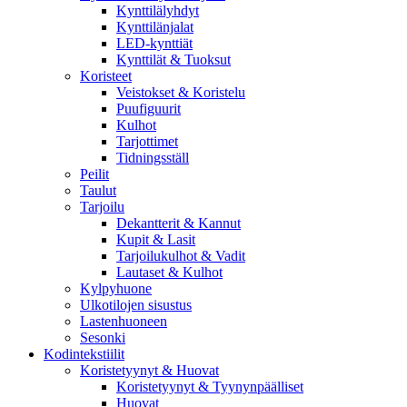
Kynttilälyhdyt
Kynttilänjalat
LED-kynttiät
Kynttilät & Tuoksut
Koristeet
Veistokset & Koristelu
Puufiguurit
Kulhot
Tarjottimet
Tidningsställ
Peilit
Taulut
Tarjoilu
Dekantterit & Kannut
Kupit & Lasit
Tarjoilukulhot & Vadit
Lautaset & Kulhot
Kylpyhuone
Ulkotilojen sisustus
Lastenhuoneen
Sesonki
Kodintekstiilit
Koristetyynyt & Huovat
Koristetyynyt & Tyynynpäälliset
Huovat