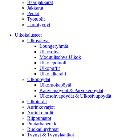
Baarijakkarat
Jakkarat
Penkit
Työtuolit
Istuintyynyt
Ulkokalusteet
Ulkosohvat
Loungeryhmät
Ulkosohva
Moduulisohva Ulkok
Ulkolepotuoli
Ulkopuffit
Ulkojalkarahi
Ulkopöydät
Ulkoruokapöytä
Kahvilapöydät & Parvekepöydät
Ulkosohvapöydät & Ulkosivupöydät
Ulkotuolit
Aurinkovarjot
Aurinkotuolit
Riippumatot
Puutarhapenkki
Ruokailuryhmät
Tyynyt & Tyynylaatikot