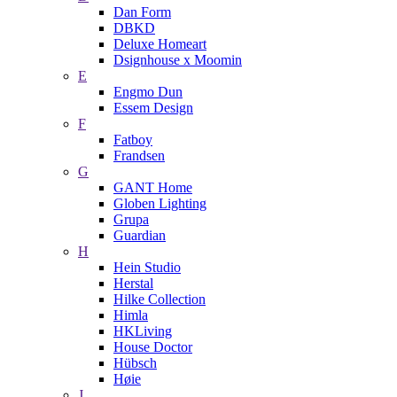
Dan Form
DBKD
Deluxe Homeart
Dsignhouse x Moomin
E
Engmo Dun
Essem Design
F
Fatboy
Frandsen
G
GANT Home
Globen Lighting
Grupa
Guardian
H
Hein Studio
Herstal
Hilke Collection
Himla
HKLiving
House Doctor
Hübsch
Høie
J