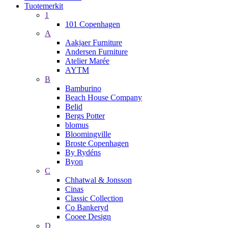
Tuotemerkit
1
101 Copenhagen
A
Aakjaer Furniture
Andersen Furniture
Atelier Marée
AYTM
B
Bamburino
Beach House Company
Belid
Bergs Potter
blomus
Bloomingville
Broste Copenhagen
By Rydéns
Byon
C
Chhatwal & Jonsson
Cinas
Classic Collection
Co Bankeryd
Cooee Design
D