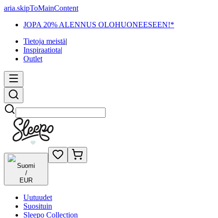
aria.skipToMainContent
JOPA 20% ALENNUS OLOHUONEESEEN!*
Tietoja meistä
|
Inspiraatiota
|
Outlet
Etsi
Suomi
/
EUR
Uutuudet
Suosituin
Sleepo Collection