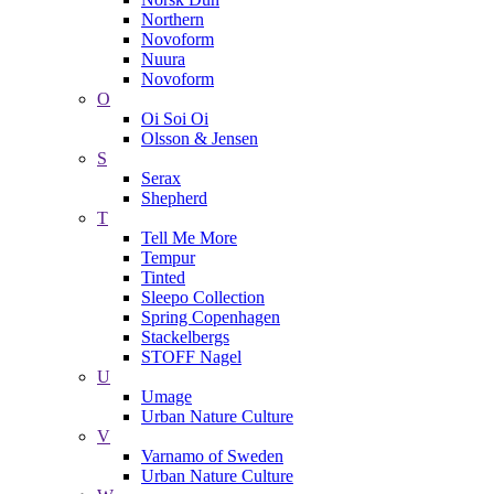
Northern
Novoform
Nuura
Novoform
O
Oi Soi Oi
Olsson & Jensen
S
Serax
Shepherd
T
Tell Me More
Tempur
Tinted
Sleepo Collection
Spring Copenhagen
Stackelbergs
STOFF Nagel
U
Umage
Urban Nature Culture
V
Varnamo of Sweden
Urban Nature Culture