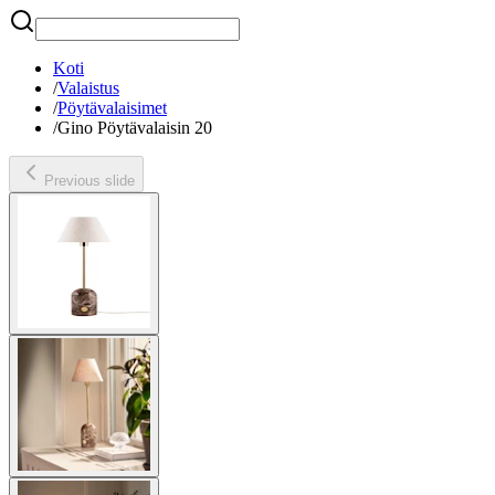
Etsi
Koti
/
Valaistus
/
Pöytävalaisimet
/
Gino Pöytävalaisin 20
Previous slide