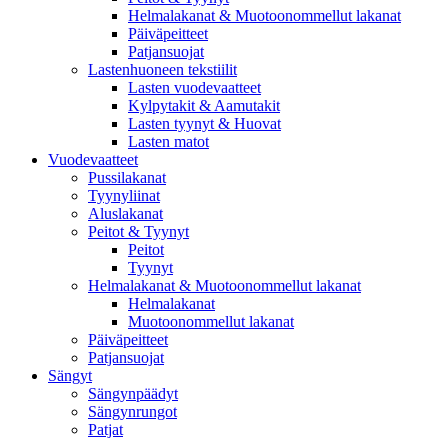
Helmalakanat & Muotoonommellut lakanat
Päiväpeitteet
Patjansuojat
Lastenhuoneen tekstiilit
Lasten vuodevaatteet
Kylpytakit & Aamutakit
Lasten tyynyt & Huovat
Lasten matot
Vuodevaatteet
Pussilakanat
Tyynyliinat
Aluslakanat
Peitot & Tyynyt
Peitot
Tyynyt
Helmalakanat & Muotoonommellut lakanat
Helmalakanat
Muotoonommellut lakanat
Päiväpeitteet
Patjansuojat
Sängyt
Sängynpäädyt
Sängynrungot
Patjat