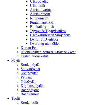
Ulkopöydät
Ulkotuolit
Aurinkovarjot
Aurinkotuolit
Riippumatot
Puutarhapenkki
Ruokailuryhmät
Tyynyt & Tyynylaatikot
Ulkokalusteiden Suojapeite
Dynor & Dynlådor
Överdrag utemöbler
Korian Peti
Huonekalujen hoito & Lisätarvikkeet
Lasten huonekalut
Pöytä
Ruokapöydät
Sohvapöydät
Sivupöydät
Pylväät
Yöpöydät
Kirjoituspöydät
Baaripöydät
Baarivaunut
Tuolit
Ruokatuolit