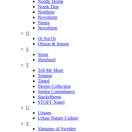
Nordic Home
Norsk Dun
Northern
Novoform
Nuura
Novoform
O
Oi Soi Oi
Olsson & Jensen
S
Serax
Shepherd
T
Tell Me More
Tempur
Tinted
Sleepo Collection
Spring Copenhagen
Stackelbergs
STOFF Nagel
U
Umage
Urban Nature Culture
V
Varnamo of Sweden