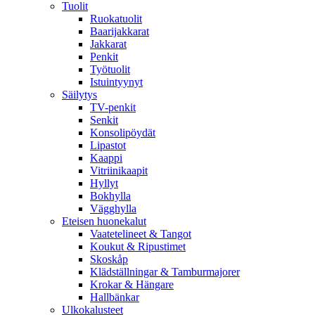
Tuolit
Ruokatuolit
Baarijakkarat
Jakkarat
Penkit
Työtuolit
Istuintyynyt
Säilytys
TV-penkit
Senkit
Konsolipöydät
Lipastot
Kaappi
Vitriinikaapit
Hyllyt
Bokhylla
Vägghylla
Eteisen huonekalut
Vaatetelineet & Tangot
Koukut & Ripustimet
Skoskåp
Klädställningar & Tamburmajorer
Krokar & Hängare
Hallbänkar
Ulkokalusteet