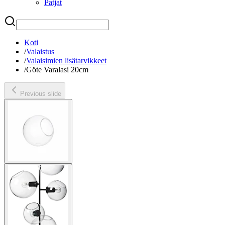
Patjat
Etsi
Koti
/
Valaistus
/
Valaisimien lisätarvikkeet
/
Göte Varalasi 20cm
Previous slide