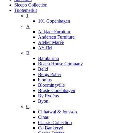
Sleepo Collection
Tuotemerkit
1
101 Copenhagen
A
Aakjaer Furniture
Andersen Furniture
Atelier Marée
AYTM
B
Bamburino
Beach House Company
Belid
Bergs Potter
blomus
Bloomingville
Broste Copenhagen
By Rydéns
Byon
C
Chhatwal & Jonsson
Cinas
Classic Collection
Co Bankeryd