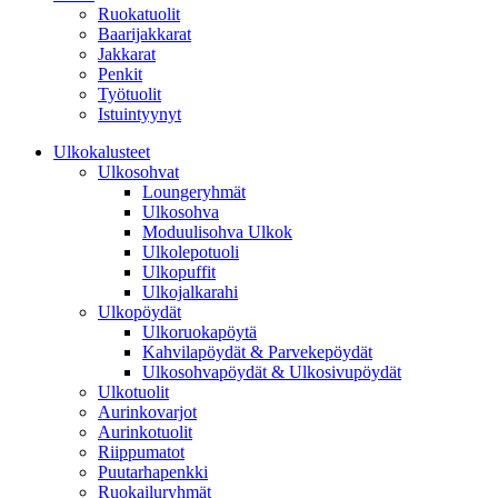
Ruokatuolit
Baarijakkarat
Jakkarat
Penkit
Työtuolit
Istuintyynyt
Ulkokalusteet
Ulkosohvat
Loungeryhmät
Ulkosohva
Moduulisohva Ulkok
Ulkolepotuoli
Ulkopuffit
Ulkojalkarahi
Ulkopöydät
Ulkoruokapöytä
Kahvilapöydät & Parvekepöydät
Ulkosohvapöydät & Ulkosivupöydät
Ulkotuolit
Aurinkovarjot
Aurinkotuolit
Riippumatot
Puutarhapenkki
Ruokailuryhmät