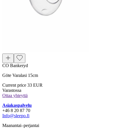
CO Bankeryd
Göte Varalasi 15cm
Current price
33 EUR
Varastossa
Ottaa yhteyttä
Asiakaspalvelu
+46 8 20 87 70
Info@sleepo.fi
Maanantai–perjantai