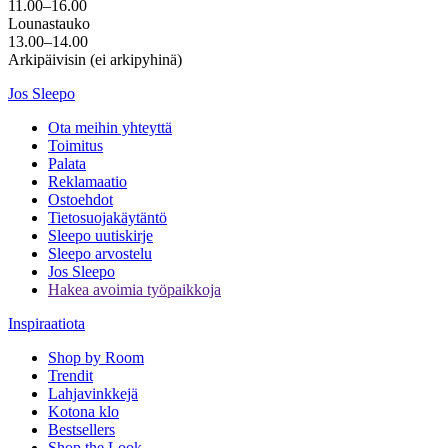
11.00–16.00
Lounastauko
13.00–14.00
Arkipäivisin (ei arkipyhinä)
Jos Sleepo
Ota meihin yhteyttä
Toimitus
Palata
Reklamaatio
Ostoehdot
Tietosuojakäytäntö
Sleepo uutiskirje
Sleepo arvostelu
Jos Sleepo
Hakea avoimia työpaikkoja
Inspiraatiota
Shop by Room
Trendit
Lahjavinkkejä
Kotona klo
Bestsellers
Shop the Look