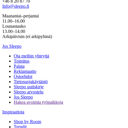
+46 8 20 87 70
Info@sleepo.fi
Maanantai–perjantai
11.00–16.00
Lounastauko
13.00–14.00
Arkipäivisin (ei arkipyhinä)
Jos Sleepo
Ota meihin yhteyttä
Toimitus
Palata
Reklamaatio
Ostoehdot
Tietosuojakäytäntö
Sleepo uutiskirje
Sleepo arvostelu
Jos Sleepo
Hakea avoimia työpaikkoja
Inspiraatiota
Shop by Room
Trendit