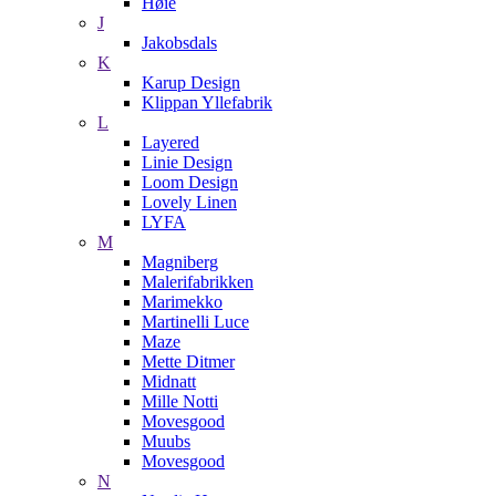
Høie
J
Jakobsdals
K
Karup Design
Klippan Yllefabrik
L
Layered
Linie Design
Loom Design
Lovely Linen
LYFA
M
Magniberg
Malerifabrikken
Marimekko
Martinelli Luce
Maze
Mette Ditmer
Midnatt
Mille Notti
Movesgood
Muubs
Movesgood
N