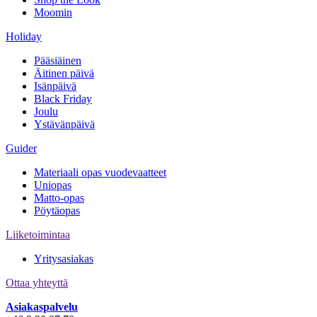
Moomin
Holiday
Pääsiäinen
Äitinen päivä
Isänpäivä
Black Friday
Joulu
Ystävänpäivä
Guider
Materiaali opas vuodevaatteet
Uniopas
Matto-opas
Pöytäopas
Liiketoimintaa
Yritysasiakas
Ottaa yhteyttä
Asiakaspalvelu