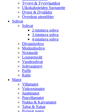
Tyynyt & Tyynylaatikot
Ulkokalusteiden Suojapeite
Dynor & Dynlådor
Överdrag utemöbler
Sohvat
Sohvat
2-istuttava sohva
3-istuttava sohva
4-istuttava sohva
Divaanisohva
Moduulisohva
Nojatuolit
Loungetuolit
Vuodesohvat
Sohvasängyt
Puffit
Rahit
Matot
Villamatot
Viskoosimatot
Juuttimatot
Puuvillamatot
Nukka & Karvamatot
Taljat & Nahat
Pyöreät matot