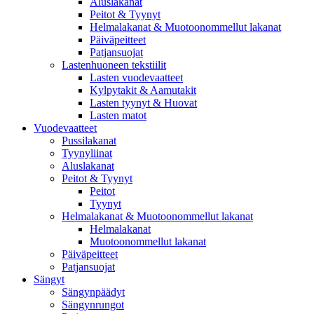
Aluslakanat
Peitot & Tyynyt
Helmalakanat & Muotoonommellut lakanat
Päiväpeitteet
Patjansuojat
Lastenhuoneen tekstiilit
Lasten vuodevaatteet
Kylpytakit & Aamutakit
Lasten tyynyt & Huovat
Lasten matot
Vuodevaatteet
Pussilakanat
Tyynyliinat
Aluslakanat
Peitot & Tyynyt
Peitot
Tyynyt
Helmalakanat & Muotoonommellut lakanat
Helmalakanat
Muotoonommellut lakanat
Päiväpeitteet
Patjansuojat
Sängyt
Sängynpäädyt
Sängynrungot