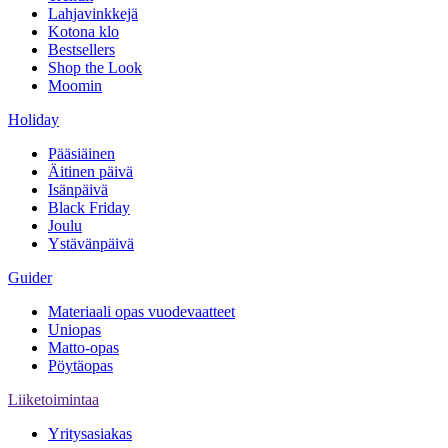
Lahjavinkkejä
Kotona klo
Bestsellers
Shop the Look
Moomin
Holiday
Pääsiäinen
Äitinen päivä
Isänpäivä
Black Friday
Joulu
Ystävänpäivä
Guider
Materiaali opas vuodevaatteet
Uniopas
Matto-opas
Pöytäopas
Liiketoimintaa
Yritysasiakas