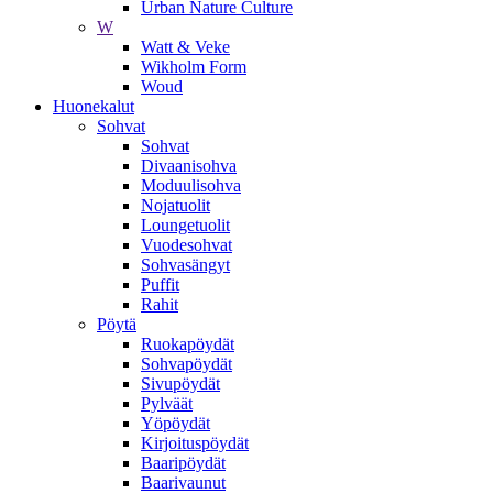
Urban Nature Culture
W
Watt & Veke
Wikholm Form
Woud
Huonekalut
Sohvat
Sohvat
Divaanisohva
Moduulisohva
Nojatuolit
Loungetuolit
Vuodesohvat
Sohvasängyt
Puffit
Rahit
Pöytä
Ruokapöydät
Sohvapöydät
Sivupöydät
Pylväät
Yöpöydät
Kirjoituspöydät
Baaripöydät
Baarivaunut