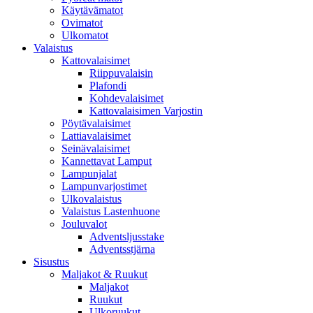
Käytävämatot
Ovimatot
Ulkomatot
Valaistus
Kattovalaisimet
Riippuvalaisin
Plafondi
Kohdevalaisimet
Kattovalaisimen Varjostin
Pöytävalaisimet
Lattiavalaisimet
Seinävalaisimet
Kannettavat Lamput
Lampunjalat
Lampunvarjostimet
Ulkovalaistus
Valaistus Lastenhuone
Jouluvalot
Adventsljusstake
Adventsstjärna
Sisustus
Maljakot & Ruukut
Maljakot
Ruukut
Ulkoruukut