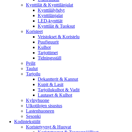
Kynttilät & Kynttilänjalat
Kynttilälyhdyt
Kynttilänjalat
LED-kynttiät
Kynttilät & Tuoksut
Koristeet
Veistokset & Koristelu
Puufiguurit
Kulhot
Tarjottimet
Tidningsställ
Peilit
Taulut
Tarjoilu
Dekantterit & Kannut
Kupit & Lasit
Tarjoilukulhot & Vadit
Lautaset & Kulhot
Kylpyhuone
Ulkotilojen sisustus
Lastenhuoneen
Sesonki
Kodintekstiilit
Koristetyynyt & Huovat