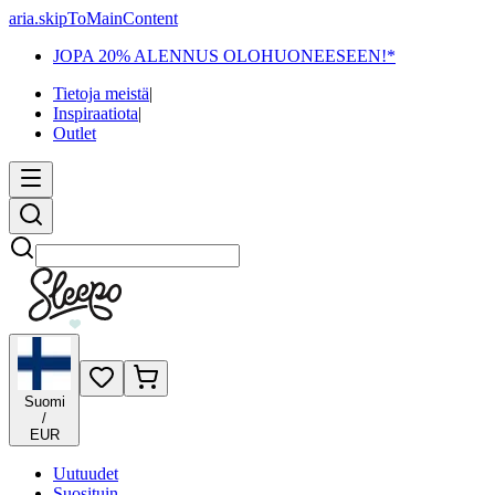
aria.skipToMainContent
JOPA 20% ALENNUS OLOHUONEESEEN!*
Tietoja meistä
|
Inspiraatiota
|
Outlet
Etsi
Suomi
/
EUR
Uutuudet
Suosituin