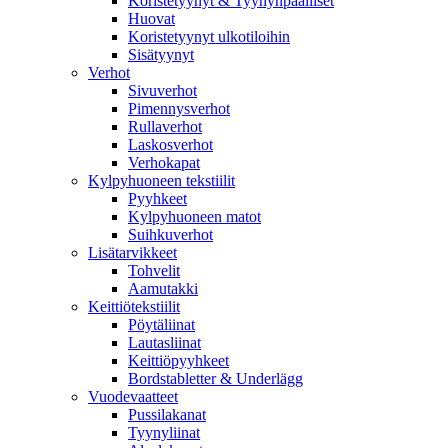
Koristetyynyt & Tyynynpäälliset
Huovat
Koristetyynyt ulkotiloihin
Sisätyynyt
Verhot
Sivuverhot
Pimennysverhot
Rullaverhot
Laskosverhot
Verhokapat
Kylpyhuoneen tekstiilit
Pyyhkeet
Kylpyhuoneen matot
Suihkuverhot
Lisätarvikkeet
Tohvelit
Aamutakki
Keittiötekstiilit
Pöytäliinat
Lautasliinat
Keittiöpyyhkeet
Bordstabletter & Underlägg
Vuodevaatteet
Pussilakanat
Tyynyliinat