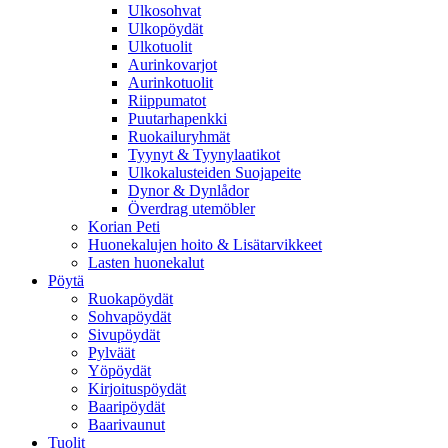
Ulkosohvat
Ulkopöydät
Ulkotuolit
Aurinkovarjot
Aurinkotuolit
Riippumatot
Puutarhapenkki
Ruokailuryhmät
Tyynyt & Tyynylaatikot
Ulkokalusteiden Suojapeite
Dynor & Dynlådor
Överdrag utemöbler
Korian Peti
Huonekalujen hoito & Lisätarvikkeet
Lasten huonekalut
Pöytä
Ruokapöydät
Sohvapöydät
Sivupöydät
Pylväät
Yöpöydät
Kirjoituspöydät
Baaripöydät
Baarivaunut
Tuolit