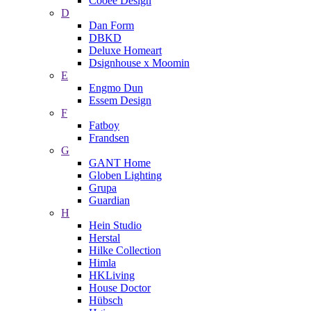
Cooee Design
D
Dan Form
DBKD
Deluxe Homeart
Dsignhouse x Moomin
E
Engmo Dun
Essem Design
F
Fatboy
Frandsen
G
GANT Home
Globen Lighting
Grupa
Guardian
H
Hein Studio
Herstal
Hilke Collection
Himla
HKLiving
House Doctor
Hübsch