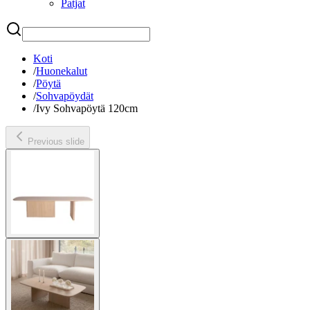
Patjat
Etsi
Koti
/
Huonekalut
/
Pöytä
/
Sohvapöydät
/
Ivy Sohvapöytä 120cm
Previous slide