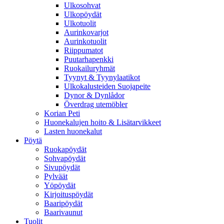
Ulkosohvat
Ulkopöydät
Ulkotuolit
Aurinkovarjot
Aurinkotuolit
Riippumatot
Puutarhapenkki
Ruokailuryhmät
Tyynyt & Tyynylaatikot
Ulkokalusteiden Suojapeite
Dynor & Dynlådor
Överdrag utemöbler
Korian Peti
Huonekalujen hoito & Lisätarvikkeet
Lasten huonekalut
Pöytä
Ruokapöydät
Sohvapöydät
Sivupöydät
Pylväät
Yöpöydät
Kirjoituspöydät
Baaripöydät
Baarivaunut
Tuolit