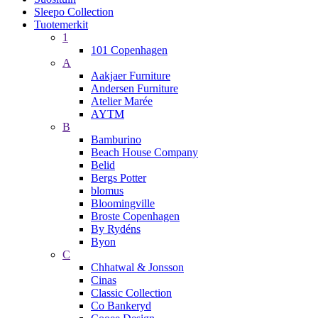
Sleepo Collection
Tuotemerkit
1
101 Copenhagen
A
Aakjaer Furniture
Andersen Furniture
Atelier Marée
AYTM
B
Bamburino
Beach House Company
Belid
Bergs Potter
blomus
Bloomingville
Broste Copenhagen
By Rydéns
Byon
C
Chhatwal & Jonsson
Cinas
Classic Collection
Co Bankeryd