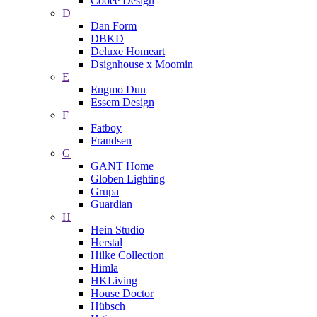
Cooee Design
D
Dan Form
DBKD
Deluxe Homeart
Dsignhouse x Moomin
E
Engmo Dun
Essem Design
F
Fatboy
Frandsen
G
GANT Home
Globen Lighting
Grupa
Guardian
H
Hein Studio
Herstal
Hilke Collection
Himla
HKLiving
House Doctor
Hübsch