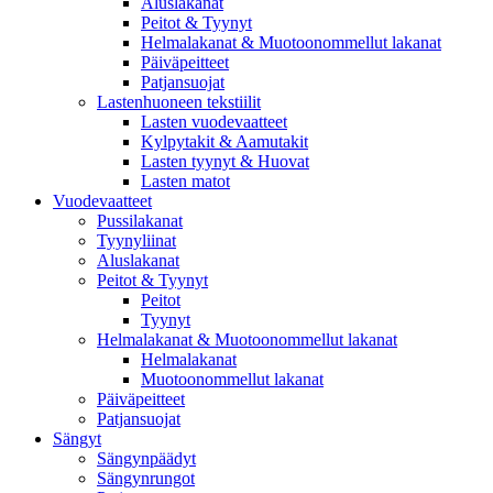
Aluslakanat
Peitot & Tyynyt
Helmalakanat & Muotoonommellut lakanat
Päiväpeitteet
Patjansuojat
Lastenhuoneen tekstiilit
Lasten vuodevaatteet
Kylpytakit & Aamutakit
Lasten tyynyt & Huovat
Lasten matot
Vuodevaatteet
Pussilakanat
Tyynyliinat
Aluslakanat
Peitot & Tyynyt
Peitot
Tyynyt
Helmalakanat & Muotoonommellut lakanat
Helmalakanat
Muotoonommellut lakanat
Päiväpeitteet
Patjansuojat
Sängyt
Sängynpäädyt
Sängynrungot