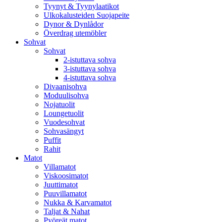
Tyynyt & Tyynylaatikot
Ulkokalusteiden Suojapeite
Dynor & Dynlådor
Överdrag utemöbler
Sohvat
Sohvat
2-istuttava sohva
3-istuttava sohva
4-istuttava sohva
Divaanisohva
Moduulisohva
Nojatuolit
Loungetuolit
Vuodesohvat
Sohvasängyt
Puffit
Rahit
Matot
Villamatot
Viskoosimatot
Juuttimatot
Puuvillamatot
Nukka & Karvamatot
Taljat & Nahat
Pyöreät matot