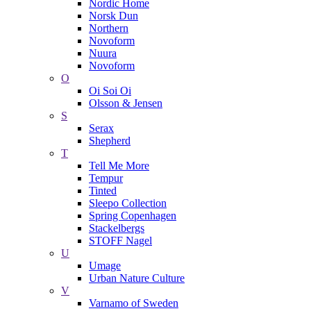
Nordic Home
Norsk Dun
Northern
Novoform
Nuura
Novoform
O
Oi Soi Oi
Olsson & Jensen
S
Serax
Shepherd
T
Tell Me More
Tempur
Tinted
Sleepo Collection
Spring Copenhagen
Stackelbergs
STOFF Nagel
U
Umage
Urban Nature Culture
V
Varnamo of Sweden