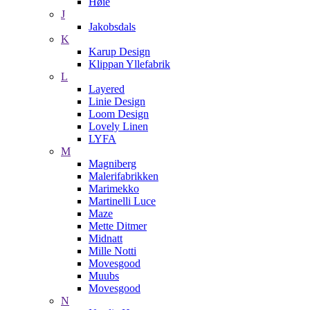
Høie
J
Jakobsdals
K
Karup Design
Klippan Yllefabrik
L
Layered
Linie Design
Loom Design
Lovely Linen
LYFA
M
Magniberg
Malerifabrikken
Marimekko
Martinelli Luce
Maze
Mette Ditmer
Midnatt
Mille Notti
Movesgood
Muubs
Movesgood
N