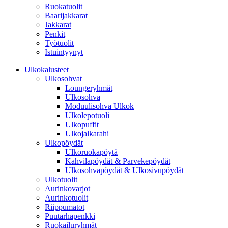
Ruokatuolit
Baarijakkarat
Jakkarat
Penkit
Työtuolit
Istuintyynyt
Ulkokalusteet
Ulkosohvat
Loungeryhmät
Ulkosohva
Moduulisohva Ulkok
Ulkolepotuoli
Ulkopuffit
Ulkojalkarahi
Ulkopöydät
Ulkoruokapöytä
Kahvilapöydät & Parvekepöydät
Ulkosohvapöydät & Ulkosivupöydät
Ulkotuolit
Aurinkovarjot
Aurinkotuolit
Riippumatot
Puutarhapenkki
Ruokailuryhmät