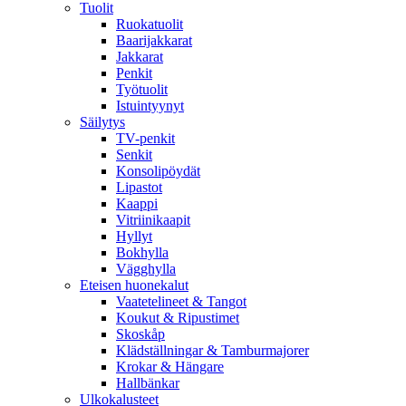
Tuolit
Ruokatuolit
Baarijakkarat
Jakkarat
Penkit
Työtuolit
Istuintyynyt
Säilytys
TV-penkit
Senkit
Konsolipöydät
Lipastot
Kaappi
Vitriinikaapit
Hyllyt
Bokhylla
Vägghylla
Eteisen huonekalut
Vaatetelineet & Tangot
Koukut & Ripustimet
Skoskåp
Klädställningar & Tamburmajorer
Krokar & Hängare
Hallbänkar
Ulkokalusteet