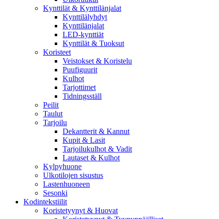
Kynttilät & Kynttilänjalat
Kynttilälyhdyt
Kynttilänjalat
LED-kynttiät
Kynttilät & Tuoksut
Koristeet
Veistokset & Koristelu
Puufiguurit
Kulhot
Tarjottimet
Tidningsställ
Peilit
Taulut
Tarjoilu
Dekantterit & Kannut
Kupit & Lasit
Tarjoilukulhot & Vadit
Lautaset & Kulhot
Kylpyhuone
Ulkotilojen sisustus
Lastenhuoneen
Sesonki
Kodintekstiilit
Koristetyynyt & Huovat