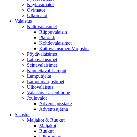
Käytävämatot
Ovimatot
Ulkomatot
Valaistus
Kattovalaisimet
Riippuvalaisin
Plafondi
Kohdevalaisimet
Kattovalaisimen Varjostin
Pöytävalaisimet
Lattiavalaisimet
Seinävalaisimet
Kannettavat Lamput
Lampunjalat
Lampunvarjostimet
Ulkovalaistus
Valaistus Lastenhuone
Jouluvalot
Adventsljusstake
Adventsstjärna
Sisustus
Maljakot & Ruukut
Maljakot
Ruukut
Ulkoruukut