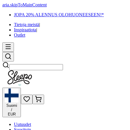
aria.skipToMainContent
JOPA 20% ALENNUS OLOHUONEESEEN!*
Tietoja meistä
|
Inspiraatiota
|
Outlet
Etsi
Suomi
/
EUR
Uutuudet
Suosituin