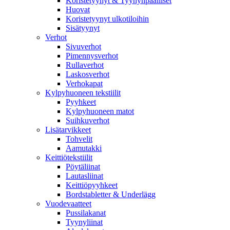
Koristetyynyt & Tyynynpäälliset
Huovat
Koristetyynyt ulkotiloihin
Sisätyynyt
Verhot
Sivuverhot
Pimennysverhot
Rullaverhot
Laskosverhot
Verhokapat
Kylpyhuoneen tekstiilit
Pyyhkeet
Kylpyhuoneen matot
Suihkuverhot
Lisätarvikkeet
Tohvelit
Aamutakki
Keittiötekstiilit
Pöytäliinat
Lautasliinat
Keittiöpyyhkeet
Bordstabletter & Underlägg
Vuodevaatteet
Pussilakanat
Tyynyliinat