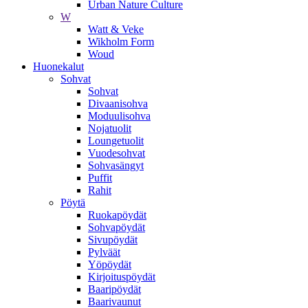
Urban Nature Culture
W
Watt & Veke
Wikholm Form
Woud
Huonekalut
Sohvat
Sohvat
Divaanisohva
Moduulisohva
Nojatuolit
Loungetuolit
Vuodesohvat
Sohvasängyt
Puffit
Rahit
Pöytä
Ruokapöydät
Sohvapöydät
Sivupöydät
Pylväät
Yöpöydät
Kirjoituspöydät
Baaripöydät
Baarivaunut