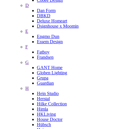
Cooee Design
D
Dan Form
DBKD
Deluxe Homeart
Dsignhouse x Moomin
E
Engmo Dun
Essem Design
F
Fatboy
Frandsen
G
GANT Home
Globen Lighting
Grupa
Guardian
H
Hein Studio
Herstal
Hilke Collection
Himla
HKLiving
House Doctor
Hübsch