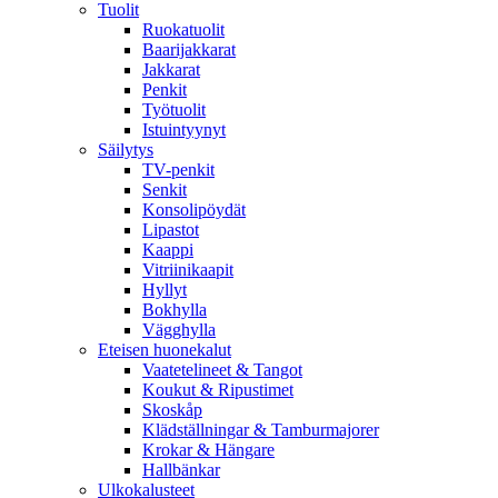
Tuolit
Ruokatuolit
Baarijakkarat
Jakkarat
Penkit
Työtuolit
Istuintyynyt
Säilytys
TV-penkit
Senkit
Konsolipöydät
Lipastot
Kaappi
Vitriinikaapit
Hyllyt
Bokhylla
Vägghylla
Eteisen huonekalut
Vaatetelineet & Tangot
Koukut & Ripustimet
Skoskåp
Klädställningar & Tamburmajorer
Krokar & Hängare
Hallbänkar
Ulkokalusteet