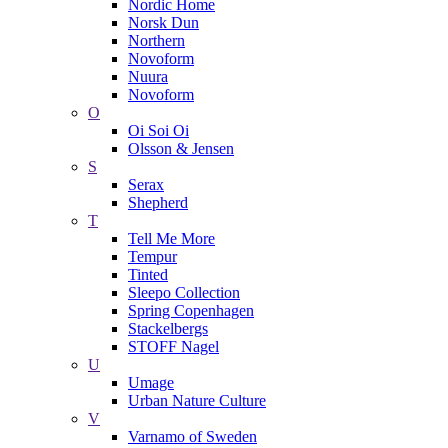
Nordic Home
Norsk Dun
Northern
Novoform
Nuura
Novoform
O
Oi Soi Oi
Olsson & Jensen
S
Serax
Shepherd
T
Tell Me More
Tempur
Tinted
Sleepo Collection
Spring Copenhagen
Stackelbergs
STOFF Nagel
U
Umage
Urban Nature Culture
V
Varnamo of Sweden