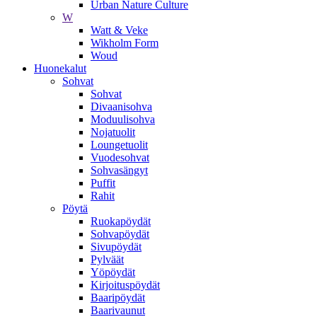
Urban Nature Culture
W
Watt & Veke
Wikholm Form
Woud
Huonekalut
Sohvat
Sohvat
Divaanisohva
Moduulisohva
Nojatuolit
Loungetuolit
Vuodesohvat
Sohvasängyt
Puffit
Rahit
Pöytä
Ruokapöydät
Sohvapöydät
Sivupöydät
Pylväät
Yöpöydät
Kirjoituspöydät
Baaripöydät
Baarivaunut