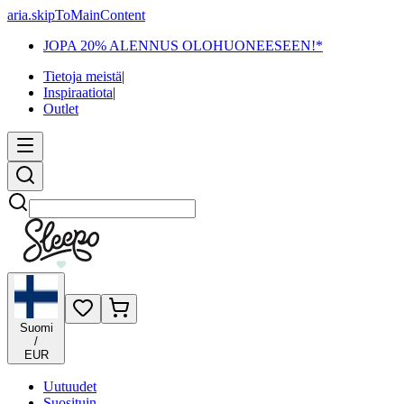
aria.skipToMainContent
JOPA 20% ALENNUS OLOHUONEESEEN!*
Tietoja meistä
|
Inspiraatiota
|
Outlet
Etsi
Suomi
/
EUR
Uutuudet
Suosituin