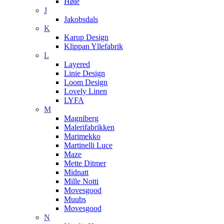
Høie
J
Jakobsdals
K
Karup Design
Klippan Yllefabrik
L
Layered
Linie Design
Loom Design
Lovely Linen
LYFA
M
Magniberg
Malerifabrikken
Marimekko
Martinelli Luce
Maze
Mette Ditmer
Midnatt
Mille Notti
Movesgood
Muubs
Movesgood
N