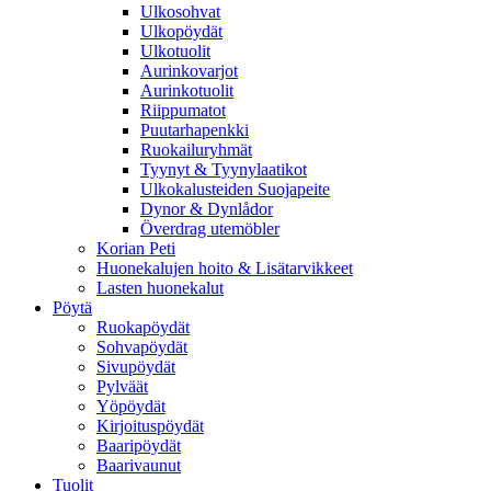
Ulkosohvat
Ulkopöydät
Ulkotuolit
Aurinkovarjot
Aurinkotuolit
Riippumatot
Puutarhapenkki
Ruokailuryhmät
Tyynyt & Tyynylaatikot
Ulkokalusteiden Suojapeite
Dynor & Dynlådor
Överdrag utemöbler
Korian Peti
Huonekalujen hoito & Lisätarvikkeet
Lasten huonekalut
Pöytä
Ruokapöydät
Sohvapöydät
Sivupöydät
Pylväät
Yöpöydät
Kirjoituspöydät
Baaripöydät
Baarivaunut
Tuolit