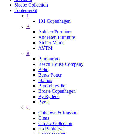
Sleepo Collection
Tuotemerkit
1
101 Copenhagen
A
Aakjaer Furniture
Andersen Furniture
Atelier Marée
AYTM
B
Bamburino
Beach House Company
Belid
Bergs Potter
blomus
Bloomingville
Broste Copenhagen
By Rydéns
Byon
C
Chhatwal & Jonsson
Cinas
Classic Collection
Co Bankeryd