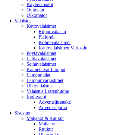
Käytävämatot
Ovimatot
Ulkomatot
Valaistus
Kattovalaisimet
Riippuvalaisin
Plafondi
Kohdevalaisimet
Kattovalaisimen Varjostin
Pöytävalaisimet
Lattiavalaisimet
Seinävalaisimet
Kannettavat Lamput
Lampunjalat
Lampunvarjostimet
Ulkovalaistus
Valaistus Lastenhuone
Jouluvalot
Adventsljusstake
Adventsstjärna
Sisustus
Maljakot & Ruukut
Maljakot
Ruukut
Ulkoruukut