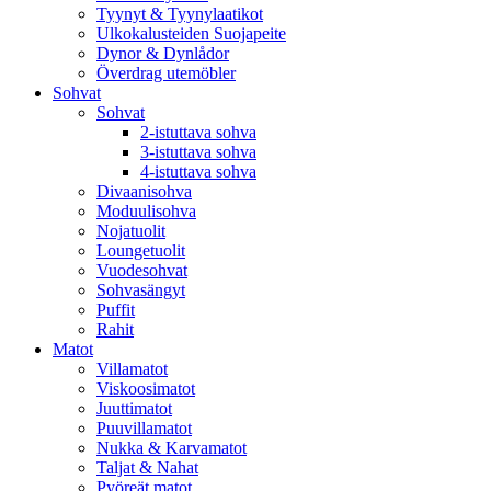
Tyynyt & Tyynylaatikot
Ulkokalusteiden Suojapeite
Dynor & Dynlådor
Överdrag utemöbler
Sohvat
Sohvat
2-istuttava sohva
3-istuttava sohva
4-istuttava sohva
Divaanisohva
Moduulisohva
Nojatuolit
Loungetuolit
Vuodesohvat
Sohvasängyt
Puffit
Rahit
Matot
Villamatot
Viskoosimatot
Juuttimatot
Puuvillamatot
Nukka & Karvamatot
Taljat & Nahat
Pyöreät matot