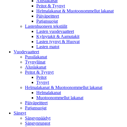
Aluslakanat
Peitot & Tyynyt
Helmalakanat & Muotoonommellut lakanat
Päiväpeitteet
Patjansuojat
Lastenhuoneen tekstiilit
Lasten vuodevaatteet
Kylpytakit & Aamutakit
Lasten tyynyt & Huovat
Lasten matot
Vuodevaatteet
Pussilakanat
Tyynyliinat
Aluslakanat
Peitot & Tyynyt
Peitot
Tyynyt
Helmalakanat & Muotoonommellut lakanat
Helmalakanat
Muotoonommellut lakanat
Päiväpeitteet
Patjansuojat
Sängyt
Sängynpäädyt
Sängynrungot