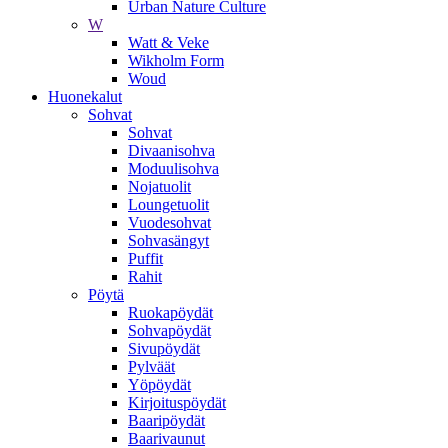
Urban Nature Culture
W
Watt & Veke
Wikholm Form
Woud
Huonekalut
Sohvat
Sohvat
Divaanisohva
Moduulisohva
Nojatuolit
Loungetuolit
Vuodesohvat
Sohvasängyt
Puffit
Rahit
Pöytä
Ruokapöydät
Sohvapöydät
Sivupöydät
Pylväät
Yöpöydät
Kirjoituspöydät
Baaripöydät
Baarivaunut