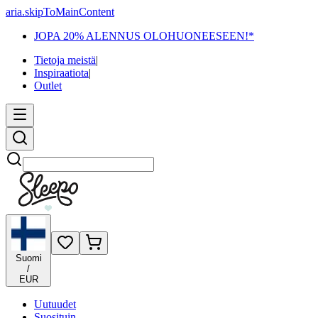
aria.skipToMainContent
JOPA 20% ALENNUS OLOHUONEESEEN!*
Tietoja meistä
|
Inspiraatiota
|
Outlet
Etsi
Suomi
/
EUR
Uutuudet
Suosituin