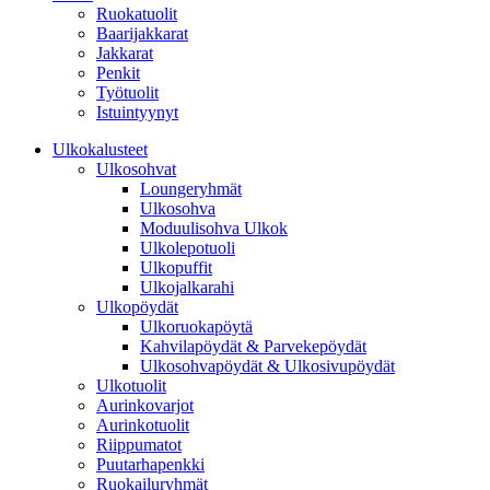
Ruokatuolit
Baarijakkarat
Jakkarat
Penkit
Työtuolit
Istuintyynyt
Ulkokalusteet
Ulkosohvat
Loungeryhmät
Ulkosohva
Moduulisohva Ulkok
Ulkolepotuoli
Ulkopuffit
Ulkojalkarahi
Ulkopöydät
Ulkoruokapöytä
Kahvilapöydät & Parvekepöydät
Ulkosohvapöydät & Ulkosivupöydät
Ulkotuolit
Aurinkovarjot
Aurinkotuolit
Riippumatot
Puutarhapenkki
Ruokailuryhmät