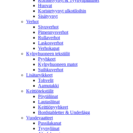
Koristetyynyt & Tyynynpäälliset
Huovat
Koristetyynyt ulkotiloihin
Sisätyynyt
Verhot
Sivuverhot
Pimennysverhot
Rullaverhot
Laskosverhot
Verhokapat
Kylpyhuoneen tekstiilit
Pyyhkeet
Kylpyhuoneen matot
Suihkuverhot
Lisätarvikkeet
Tohvelit
Aamutakki
Keittiötekstiilit
Pöytäliinat
Lautasliinat
Keittiöpyyhkeet
Bordstabletter & Underlägg
Vuodevaatteet
Pussilakanat
Tyynyliinat