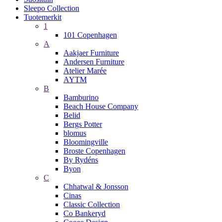
Sleepo Collection
Tuotemerkit
1
101 Copenhagen
A
Aakjaer Furniture
Andersen Furniture
Atelier Marée
AYTM
B
Bamburino
Beach House Company
Belid
Bergs Potter
blomus
Bloomingville
Broste Copenhagen
By Rydéns
Byon
C
Chhatwal & Jonsson
Cinas
Classic Collection
Co Bankeryd