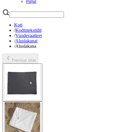
Patjat
Etsi
Koti
/
Kodintekstiilit
/
Vuodevaatteet
/
Aluslakanat
/
Aluslakana
Previous slide