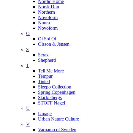
Nordic Home
Norsk Dun
Northern
Novoform
Nuura
Novoform
O
Oi Soi Oi
Olsson & Jensen
S
Serax
Shepherd
T
Tell Me More
Tempur
Tinted
Sleepo Collection
Spring Copenhagen
Stackelbergs
STOFF Nagel
U
Umage
Urban Nature Culture
V
Varnamo of Sweden