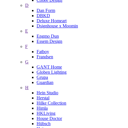
Cooee Design
D
Dan Form
DBKD
Deluxe Homeart
Dsignhouse x Moomin
E
Engmo Dun
Essem Design
F
Fatboy
Frandsen
G
GANT Home
Globen Lighting
Grupa
Guardian
H
Hein Studio
Herstal
Hilke Collection
Himla
HKLiving
House Doctor
Hübsch