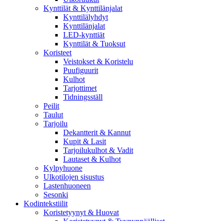
Kynttilät & Kynttilänjalat
Kynttilälyhdyt
Kynttilänjalat
LED-kynttiät
Kynttilät & Tuoksut
Koristeet
Veistokset & Koristelu
Puufiguurit
Kulhot
Tarjottimet
Tidningsställ
Peilit
Taulut
Tarjoilu
Dekantterit & Kannut
Kupit & Lasit
Tarjoilukulhot & Vadit
Lautaset & Kulhot
Kylpyhuone
Ulkotilojen sisustus
Lastenhuoneen
Sesonki
Kodintekstiilit
Koristetyynyt & Huovat