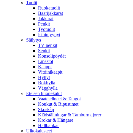
Tuolit
Ruokatuolit
Baarijakkarat
Jakkarat
Penkit
Työtuolit
Istuintyynyt
Säilytys
TV-penkit
Senkit
Konsolipöydät
Lipastot
Kaappi
Vitriinikaapit
Hyllyt
Bokhylla
Vägghylla
Eteisen huonekalut
Vaatetelineet & Tangot
Koukut & Ripustimet
Skoskåp
Klädställningar & Tamburmajorer
Krokar & Hängare
Hallbänkar
Ulkokalusteet