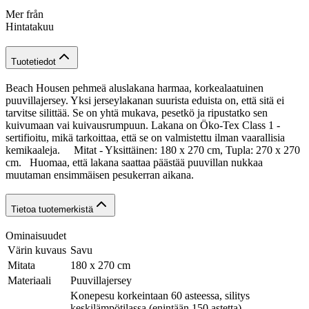
Mer från
Hintatakuu
Tuotetiedot
Beach Housen pehmeä aluslakana harmaa, korkealaatuinen
puuvillajersey. Yksi jerseylakanan suurista eduista on, että sitä ei
tarvitse silittää. Se on yhtä mukava, pesetkö ja ripustatko sen
kuivumaan vai kuivausrumpuun. Lakana on Öko-Tex Class 1 -
sertifioitu, mikä tarkoittaa, että se on valmistettu ilman vaarallisia
kemikaaleja. Mitat - Yksittäinen: 180 x 270 cm, Tupla: 270 x 270
cm. Huomaa, että lakana saattaa päästää puuvillan nukkaa
muutaman ensimmäisen pesukerran aikana.
Tietoa tuotemerkistä
Ominaisuudet
Värin kuvaus
Savu
Mitata
180 x 270 cm
Materiaali
Puuvillajersey
Konepesu korkeintaan 60 asteessa, silitys
keskilämpötilassa (enintään 150 astetta),