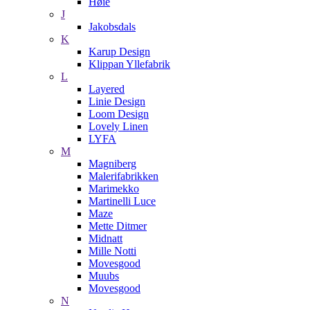
Høie
J
Jakobsdals
K
Karup Design
Klippan Yllefabrik
L
Layered
Linie Design
Loom Design
Lovely Linen
LYFA
M
Magniberg
Malerifabrikken
Marimekko
Martinelli Luce
Maze
Mette Ditmer
Midnatt
Mille Notti
Movesgood
Muubs
Movesgood
N