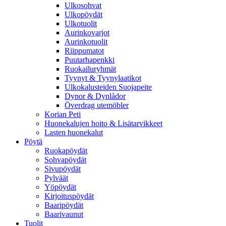
Ulkosohvat
Ulkopöydät
Ulkotuolit
Aurinkovarjot
Aurinkotuolit
Riippumatot
Puutarhapenkki
Ruokailuryhmät
Tyynyt & Tyynylaatikot
Ulkokalusteiden Suojapeite
Dynor & Dynlådor
Överdrag utemöbler
Korian Peti
Huonekalujen hoito & Lisätarvikkeet
Lasten huonekalut
Pöytä
Ruokapöydät
Sohvapöydät
Sivupöydät
Pylväät
Yöpöydät
Kirjoituspöydät
Baaripöydät
Baarivaunut
Tuolit