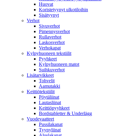
Huovat
Koristetyynyt ulkotiloihin
Sisätyynyt
Verhot
Sivuverhot
Pimennysverhot
Rullaverhot
Laskosverhot
Verhokapat
Kylpyhuoneen tekstiilit
Pyyhkeet
Kylpyhuoneen matot
Suihkuverhot
Lisätarvikkeet
Tohvelit
Aamutakki
Keittiötekstiilit
Pöytäliinat
Lautasliinat
Keittiöpyyhkeet
Bordstabletter & Underlägg
Vuodevaatteet
Pussilakanat
Tyynyliinat
Aluslakanat