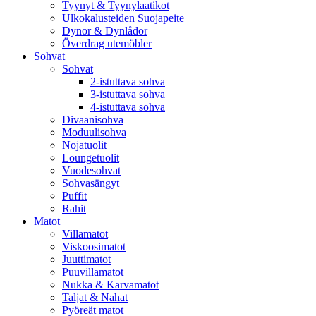
Tyynyt & Tyynylaatikot
Ulkokalusteiden Suojapeite
Dynor & Dynlådor
Överdrag utemöbler
Sohvat
Sohvat
2-istuttava sohva
3-istuttava sohva
4-istuttava sohva
Divaanisohva
Moduulisohva
Nojatuolit
Loungetuolit
Vuodesohvat
Sohvasängyt
Puffit
Rahit
Matot
Villamatot
Viskoosimatot
Juuttimatot
Puuvillamatot
Nukka & Karvamatot
Taljat & Nahat
Pyöreät matot