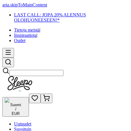
aria.skipToMainContent
LAST CALL: JOPA 20% ALENNUS
OLOHUONEESEEN!*
Tietoja meistä
|
Inspiraatiota
|
Outlet
Etsi
Suomi
/
EUR
Uutuudet
Suosituin