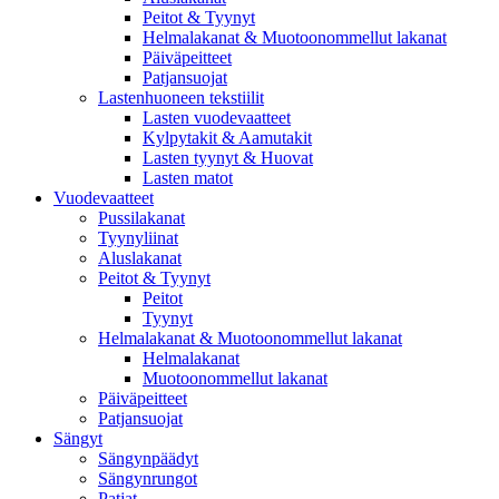
Peitot & Tyynyt
Helmalakanat & Muotoonommellut lakanat
Päiväpeitteet
Patjansuojat
Lastenhuoneen tekstiilit
Lasten vuodevaatteet
Kylpytakit & Aamutakit
Lasten tyynyt & Huovat
Lasten matot
Vuodevaatteet
Pussilakanat
Tyynyliinat
Aluslakanat
Peitot & Tyynyt
Peitot
Tyynyt
Helmalakanat & Muotoonommellut lakanat
Helmalakanat
Muotoonommellut lakanat
Päiväpeitteet
Patjansuojat
Sängyt
Sängynpäädyt
Sängynrungot
Patjat