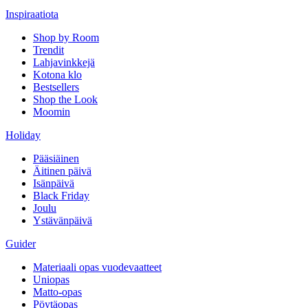
Inspiraatiota
Shop by Room
Trendit
Lahjavinkkejä
Kotona klo
Bestsellers
Shop the Look
Moomin
Holiday
Pääsiäinen
Äitinen päivä
Isänpäivä
Black Friday
Joulu
Ystävänpäivä
Guider
Materiaali opas vuodevaatteet
Uniopas
Matto-opas
Pöytäopas