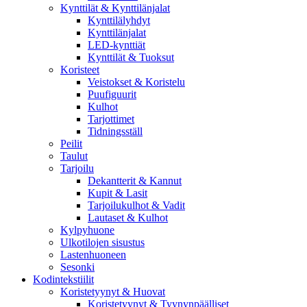
Kynttilät & Kynttilänjalat
Kynttilälyhdyt
Kynttilänjalat
LED-kynttiät
Kynttilät & Tuoksut
Koristeet
Veistokset & Koristelu
Puufiguurit
Kulhot
Tarjottimet
Tidningsställ
Peilit
Taulut
Tarjoilu
Dekantterit & Kannut
Kupit & Lasit
Tarjoilukulhot & Vadit
Lautaset & Kulhot
Kylpyhuone
Ulkotilojen sisustus
Lastenhuoneen
Sesonki
Kodintekstiilit
Koristetyynyt & Huovat
Koristetyynyt & Tyynynpäälliset