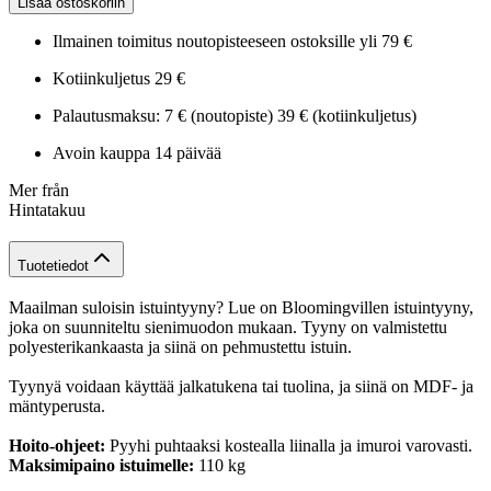
Lisää ostoskoriin
Ilmainen toimitus noutopisteeseen ostoksille yli 79 €
Kotiinkuljetus 29 €
Palautusmaksu: 7 € (noutopiste) 39 € (kotiinkuljetus)
Avoin kauppa 14 päivää
Mer från
Hintatakuu
Tuotetiedot
Maailman suloisin istuintyyny? Lue on Bloomingvillen istuintyyny,
joka on suunniteltu sienimuodon mukaan. Tyyny on valmistettu
polyesterikankaasta ja siinä on pehmustettu istuin.
Tyynyä voidaan käyttää jalkatukena tai tuolina, ja siinä on MDF- ja
mäntyperusta.
Hoito-ohjeet:
Pyyhi puhtaaksi kostealla liinalla ja imuroi varovasti.
Maksimipaino istuimelle:
110 kg