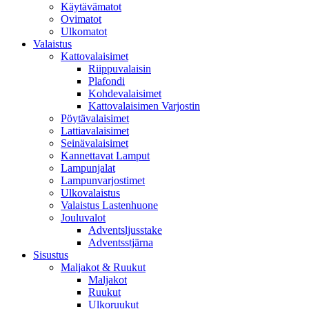
Käytävämatot
Ovimatot
Ulkomatot
Valaistus
Kattovalaisimet
Riippuvalaisin
Plafondi
Kohdevalaisimet
Kattovalaisimen Varjostin
Pöytävalaisimet
Lattiavalaisimet
Seinävalaisimet
Kannettavat Lamput
Lampunjalat
Lampunvarjostimet
Ulkovalaistus
Valaistus Lastenhuone
Jouluvalot
Adventsljusstake
Adventsstjärna
Sisustus
Maljakot & Ruukut
Maljakot
Ruukut
Ulkoruukut