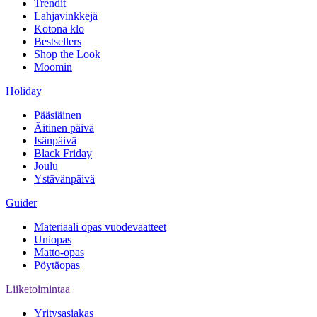
Trendit
Lahjavinkkejä
Kotona klo
Bestsellers
Shop the Look
Moomin
Holiday
Pääsiäinen
Äitinen päivä
Isänpäivä
Black Friday
Joulu
Ystävänpäivä
Guider
Materiaali opas vuodevaatteet
Uniopas
Matto-opas
Pöytäopas
Liiketoimintaa
Yritysasiakas