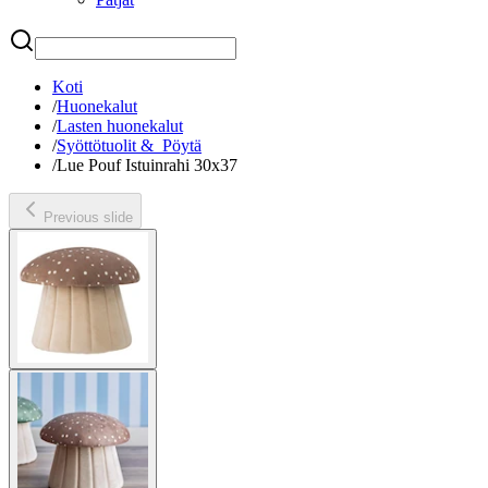
Etsi
Koti
/
Huonekalut
/
Lasten huonekalut
/
Syöttötuolit & Pöytä
/
Lue Pouf Istuinrahi 30x37
Previous slide