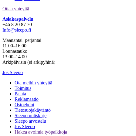
Ottaa yhteyttä
Asiakaspalvelu
+46 8 20 87 70
Info@sleepo.fi
Maanantai–perjantai
11.00–16.00
Lounastauko
13.00–14.00
Arkipäivisin (ei arkipyhinä)
Jos Sleepo
Ota meihin yhteyttä
Toimitus
Palata
Reklamaatio
Ostoehdot
Tietosuojakäytäntö
Sleepo uutiskirje
Sleepo arvostelu
Jos Sleepo
Hakea avoimia työpaikkoja