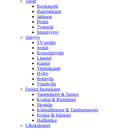
Tuolit
Ruokatuolit
Baarijakkarat
Jakkarat
Penkit
Työtuolit
Istuintyynyt
Säilytys
TV-penkit
Senkit
Konsolipöydät
Lipastot
Kaappi
Vitriinikaapit
Hyllyt
Bokhylla
Vägghylla
Eteisen huonekalut
Vaatetelineet & Tangot
Koukut & Ripustimet
Skoskåp
Klädställningar & Tamburmajorer
Krokar & Hängare
Hallbänkar
Ulkokalusteet