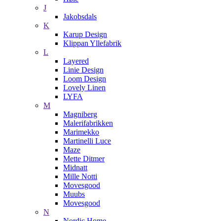
J
Jakobsdals
K
Karup Design
Klippan Yllefabrik
L
Layered
Linie Design
Loom Design
Lovely Linen
LYFA
M
Magniberg
Malerifabrikken
Marimekko
Martinelli Luce
Maze
Mette Ditmer
Midnatt
Mille Notti
Movesgood
Muubs
Movesgood
N
Nordic Home