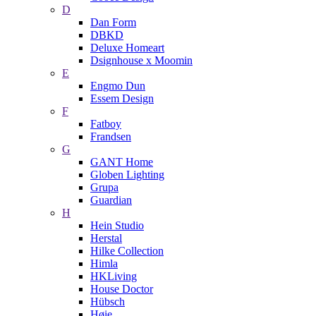
D
Dan Form
DBKD
Deluxe Homeart
Dsignhouse x Moomin
E
Engmo Dun
Essem Design
F
Fatboy
Frandsen
G
GANT Home
Globen Lighting
Grupa
Guardian
H
Hein Studio
Herstal
Hilke Collection
Himla
HKLiving
House Doctor
Hübsch
Høie