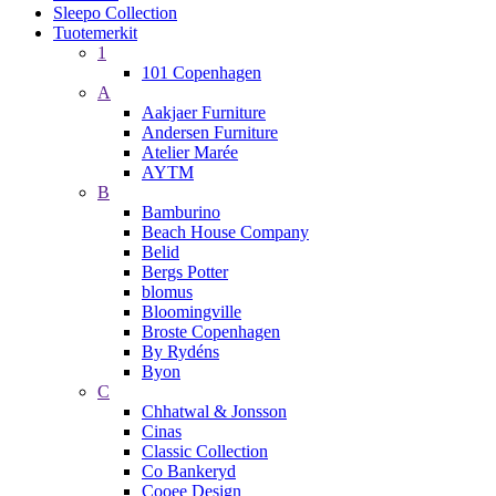
Sleepo Collection
Tuotemerkit
1
101 Copenhagen
A
Aakjaer Furniture
Andersen Furniture
Atelier Marée
AYTM
B
Bamburino
Beach House Company
Belid
Bergs Potter
blomus
Bloomingville
Broste Copenhagen
By Rydéns
Byon
C
Chhatwal & Jonsson
Cinas
Classic Collection
Co Bankeryd
Cooee Design