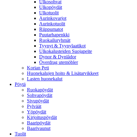
Ulkosohvat
Ulkopöydät
Ulkotuolit
Aurinkovarjot
Aurinkotuolit
Riippumatot
Puutarhapenkki
Ruokailuryhmät
Tyynyt & Tyynylaatikot
Ulkokalusteiden Suojapeite
Dynor & Dynlådor
Överdrag utemöbler
Korian Peti
Huonekalujen hoito & Lisätarvikkeet
Lasten huonekalut
Pöytä
Ruokapöydät
Sohvapöydät
Sivupöydät
Pylväät
Yöpöydät
Kirjoituspöydät
Baaripöydät
Baarivaunut
Tuolit