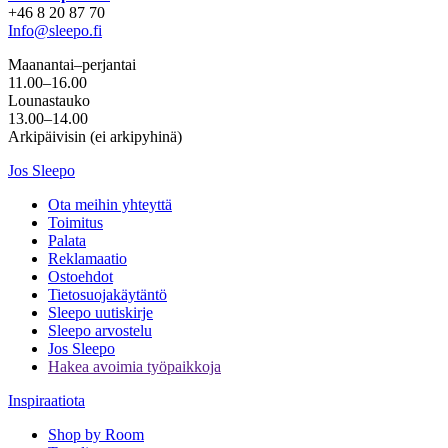
+46 8 20 87 70
Info@sleepo.fi
Maanantai–perjantai
11.00–16.00
Lounastauko
13.00–14.00
Arkipäivisin (ei arkipyhinä)
Jos Sleepo
Ota meihin yhteyttä
Toimitus
Palata
Reklamaatio
Ostoehdot
Tietosuojakäytäntö
Sleepo uutiskirje
Sleepo arvostelu
Jos Sleepo
Hakea avoimia työpaikkoja
Inspiraatiota
Shop by Room