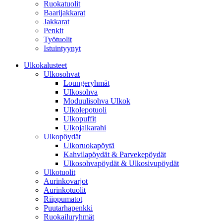
Ruokatuolit
Baarijakkarat
Jakkarat
Penkit
Työtuolit
Istuintyynyt
Ulkokalusteet
Ulkosohvat
Loungeryhmät
Ulkosohva
Moduulisohva Ulkok
Ulkolepotuoli
Ulkopuffit
Ulkojalkarahi
Ulkopöydät
Ulkoruokapöytä
Kahvilapöydät & Parvekepöydät
Ulkosohvapöydät & Ulkosivupöydät
Ulkotuolit
Aurinkovarjot
Aurinkotuolit
Riippumatot
Puutarhapenkki
Ruokailuryhmät