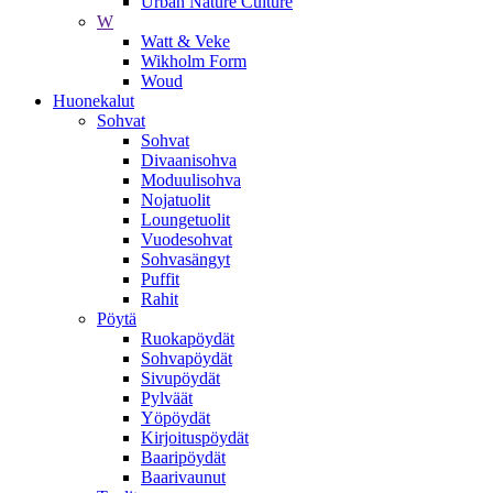
Urban Nature Culture
W
Watt & Veke
Wikholm Form
Woud
Huonekalut
Sohvat
Sohvat
Divaanisohva
Moduulisohva
Nojatuolit
Loungetuolit
Vuodesohvat
Sohvasängyt
Puffit
Rahit
Pöytä
Ruokapöydät
Sohvapöydät
Sivupöydät
Pylväät
Yöpöydät
Kirjoituspöydät
Baaripöydät
Baarivaunut