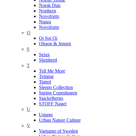
Norsk Dun
Northern
Novoform
Nuura
Novoform
O
Oi Soi Oi
Olsson & Jensen
S
Serax
Shepherd
T
Tell Me More
Tempur
Tinted
Sleepo Collection
Spring Copenhagen
Stackelbergs
STOFF Nagel
U
Umage
Urban Nature Culture
V
Varnamo of Sweden