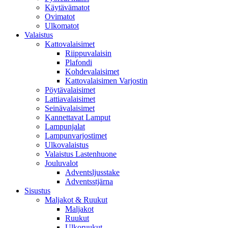
Käytävämatot
Ovimatot
Ulkomatot
Valaistus
Kattovalaisimet
Riippuvalaisin
Plafondi
Kohdevalaisimet
Kattovalaisimen Varjostin
Pöytävalaisimet
Lattiavalaisimet
Seinävalaisimet
Kannettavat Lamput
Lampunjalat
Lampunvarjostimet
Ulkovalaistus
Valaistus Lastenhuone
Jouluvalot
Adventsljusstake
Adventsstjärna
Sisustus
Maljakot & Ruukut
Maljakot
Ruukut
Ulkoruukut