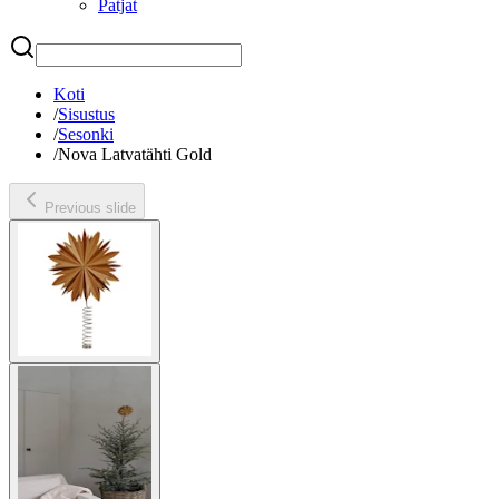
Patjat
Etsi
Koti
/
Sisustus
/
Sesonki
/
Nova Latvatähti Gold
Previous slide