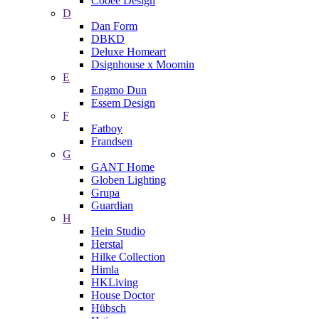
Cooee Design
D
Dan Form
DBKD
Deluxe Homeart
Dsignhouse x Moomin
E
Engmo Dun
Essem Design
F
Fatboy
Frandsen
G
GANT Home
Globen Lighting
Grupa
Guardian
H
Hein Studio
Herstal
Hilke Collection
Himla
HKLiving
House Doctor
Hübsch