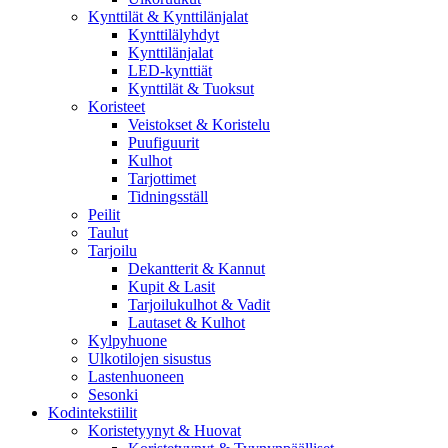
Kynttilät & Kynttilänjalat
Kynttilälyhdyt
Kynttilänjalat
LED-kynttiät
Kynttilät & Tuoksut
Koristeet
Veistokset & Koristelu
Puufiguurit
Kulhot
Tarjottimet
Tidningsställ
Peilit
Taulut
Tarjoilu
Dekantterit & Kannut
Kupit & Lasit
Tarjoilukulhot & Vadit
Lautaset & Kulhot
Kylpyhuone
Ulkotilojen sisustus
Lastenhuoneen
Sesonki
Kodintekstiilit
Koristetyynyt & Huovat