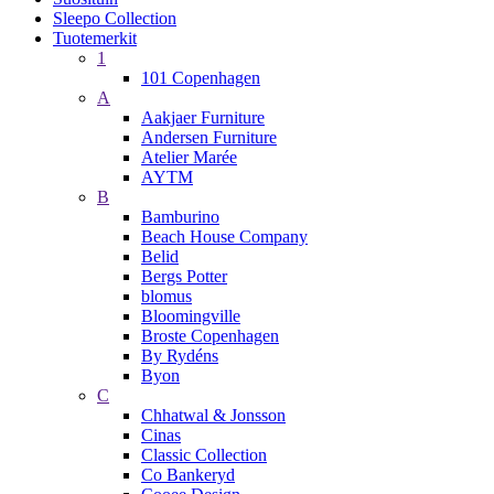
Sleepo Collection
Tuotemerkit
1
101 Copenhagen
A
Aakjaer Furniture
Andersen Furniture
Atelier Marée
AYTM
B
Bamburino
Beach House Company
Belid
Bergs Potter
blomus
Bloomingville
Broste Copenhagen
By Rydéns
Byon
C
Chhatwal & Jonsson
Cinas
Classic Collection
Co Bankeryd