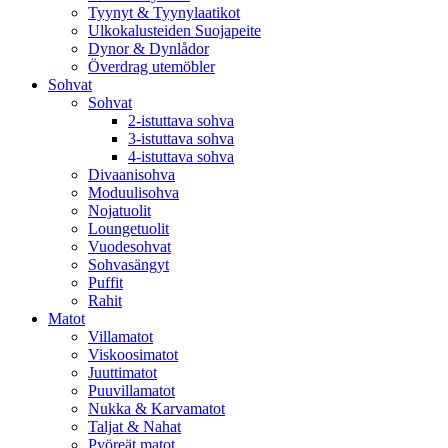
Tyynyt & Tyynylaatikot
Ulkokalusteiden Suojapeite
Dynor & Dynlådor
Överdrag utemöbler
Sohvat
Sohvat
2-istuttava sohva
3-istuttava sohva
4-istuttava sohva
Divaanisohva
Moduulisohva
Nojatuolit
Loungetuolit
Vuodesohvat
Sohvasängyt
Puffit
Rahit
Matot
Villamatot
Viskoosimatot
Juuttimatot
Puuvillamatot
Nukka & Karvamatot
Taljat & Nahat
Pyöreät matot