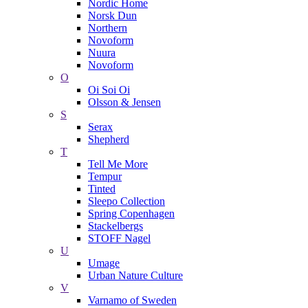
Nordic Home
Norsk Dun
Northern
Novoform
Nuura
Novoform
O
Oi Soi Oi
Olsson & Jensen
S
Serax
Shepherd
T
Tell Me More
Tempur
Tinted
Sleepo Collection
Spring Copenhagen
Stackelbergs
STOFF Nagel
U
Umage
Urban Nature Culture
V
Varnamo of Sweden