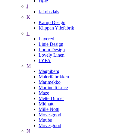
Høie
J
Jakobsdals
K
Karup Design
Klippan Yllefabrik
L
Layered
Linie Design
Loom Design
Lovely Linen
LYFA
M
Magniberg
Malerifabrikken
Marimekko
Martinelli Luce
Maze
Mette Ditmer
Midnatt
Mille Notti
Movesgood
Muubs
Movesgood
N