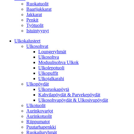
Ruokatuolit
Baarijakkarat
Jakkarat
Penkit
Työtuolit
Istuintyynyt
Ulkokalusteet
Ulkosohvat
Loungeryhmät
Ulkosohva
Moduulisohva Ulkok
Ulkolepotuoli
Ulkopuffit
Ulkojalkarahi
Ulkopöydät
Ulkoruokapöytä
Kahvilapöydät & Parvekepöydät
Ulkosohvapöydät & Ulkosivupöydät
Ulkotuolit
Aurinkovarjot
Aurinkotuolit
Riippumatot
Puutarhapenkki
Ruokailuryhmät