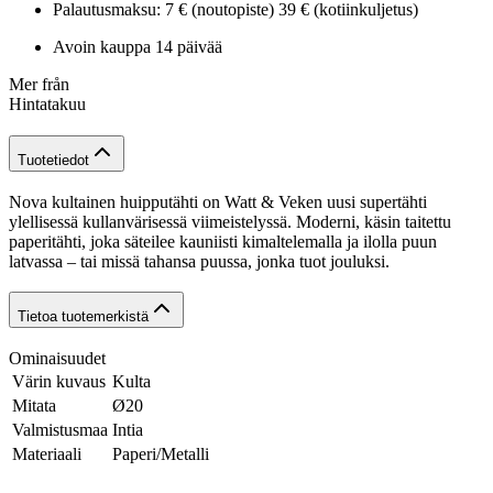
Palautusmaksu: 7 € (noutopiste) 39 € (kotiinkuljetus)
Avoin kauppa 14 päivää
Mer från
Hintatakuu
Tuotetiedot
Nova kultainen huipputähti on Watt & Veken uusi supertähti
ylellisessä kullanvärisessä viimeistelyssä. Moderni, käsin taitettu
paperitähti, joka säteilee kauniisti kimaltelemalla ja ilolla puun
latvassa – tai missä tahansa puussa, jonka tuot jouluksi.
Tietoa tuotemerkistä
Ominaisuudet
Värin kuvaus
Kulta
Mitata
Ø20
Valmistusmaa
Intia
Materiaali
Paperi/Metalli