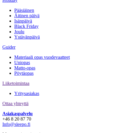
Holiday
Pääsiäinen
Äitinen päivä
Isänpäivä
Black Friday
Joulu
Ystävänpäivä
Guider
Materiaali opas vuodevaatteet
Uniopas
Matto-opas
Pöytäopas
Liiketoimintaa
Yritysasiakas
Ottaa yhteyttä
Asiakaspalvelu
+46 8 20 87 70
Info@sleepo.fi