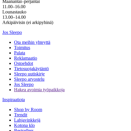
Maanantai–perjantai
11.00–16.00
Lounastauko
13.00–14.00
Arkipäivisin (ei arkipyhinä)
Jos Sleepo
Ota meihin yhteyttä
Toimitus
Palata
Reklamaatio
Ostoehdot
Tietosuojakäytäntö
Sleepo uutiskirje
Sleepo arvostelu
Jos Sleepo
Hakea avoimia työpaikkoja
Inspiraatiota
Shop by Room
Trendit
Lahjavinkkejä
Kotona klo
Bestsellers