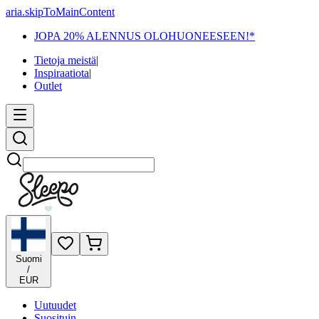
aria.skipToMainContent
JOPA 20% ALENNUS OLOHUONEESEEN!*
Tietoja meistä
|
Inspiraatiota
|
Outlet
Etsi
Suomi
/
EUR
Uutuudet
Suosituin