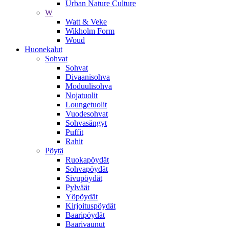
Urban Nature Culture
W
Watt & Veke
Wikholm Form
Woud
Huonekalut
Sohvat
Sohvat
Divaanisohva
Moduulisohva
Nojatuolit
Loungetuolit
Vuodesohvat
Sohvasängyt
Puffit
Rahit
Pöytä
Ruokapöydät
Sohvapöydät
Sivupöydät
Pylväät
Yöpöydät
Kirjoituspöydät
Baaripöydät
Baarivaunut