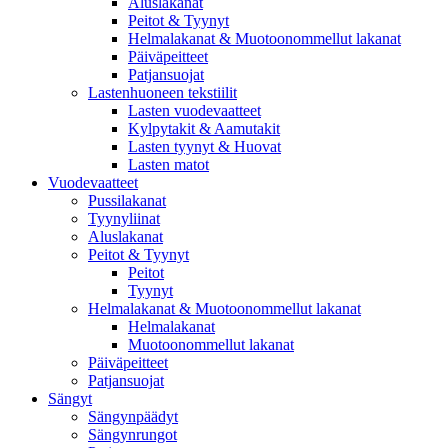
Aluslakanat
Peitot & Tyynyt
Helmalakanat & Muotoonommellut lakanat
Päiväpeitteet
Patjansuojat
Lastenhuoneen tekstiilit
Lasten vuodevaatteet
Kylpytakit & Aamutakit
Lasten tyynyt & Huovat
Lasten matot
Vuodevaatteet
Pussilakanat
Tyynyliinat
Aluslakanat
Peitot & Tyynyt
Peitot
Tyynyt
Helmalakanat & Muotoonommellut lakanat
Helmalakanat
Muotoonommellut lakanat
Päiväpeitteet
Patjansuojat
Sängyt
Sängynpäädyt
Sängynrungot