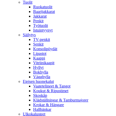
Tuolit
Ruokatuolit
Baarijakkarat
Jakkarat
Penkit
Työtuolit
Istuintyynyt
Säilytys
TV-penkit
Senkit
Konsolipöydät
Lipastot
Kaappi
Vitriinikaapit
Hyllyt
Bokhylla
Vägghylla
Eteisen huonekalut
Vaatetelineet & Tangot
Koukut & Ripustimet
Skoskåp
Klädställningar & Tamburmajorer
Krokar & Hängare
Hallbänkar
Ulkokalusteet