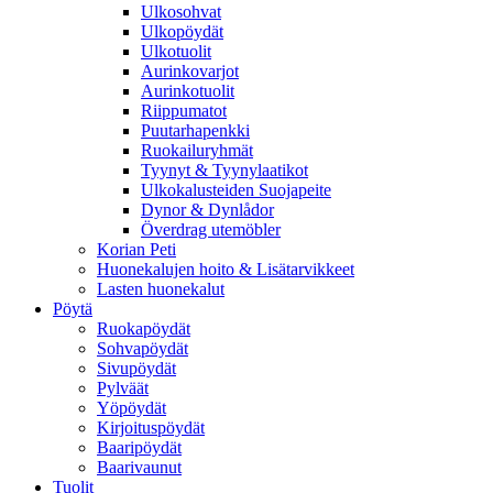
Ulkosohvat
Ulkopöydät
Ulkotuolit
Aurinkovarjot
Aurinkotuolit
Riippumatot
Puutarhapenkki
Ruokailuryhmät
Tyynyt & Tyynylaatikot
Ulkokalusteiden Suojapeite
Dynor & Dynlådor
Överdrag utemöbler
Korian Peti
Huonekalujen hoito & Lisätarvikkeet
Lasten huonekalut
Pöytä
Ruokapöydät
Sohvapöydät
Sivupöydät
Pylväät
Yöpöydät
Kirjoituspöydät
Baaripöydät
Baarivaunut
Tuolit