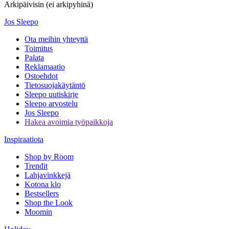
Arkipäivisin (ei arkipyhinä)
Jos Sleepo
Ota meihin yhteyttä
Toimitus
Palata
Reklamaatio
Ostoehdot
Tietosuojakäytäntö
Sleepo uutiskirje
Sleepo arvostelu
Jos Sleepo
Hakea avoimia työpaikkoja
Inspiraatiota
Shop by Room
Trendit
Lahjavinkkejä
Kotona klo
Bestsellers
Shop the Look
Moomin