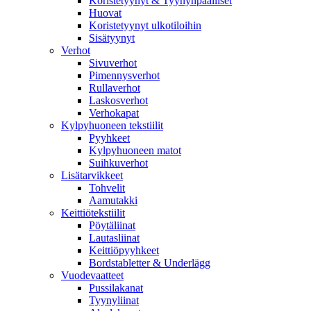
Koristetyynyt & Tyynynpäälliset
Huovat
Koristetyynyt ulkotiloihin
Sisätyynyt
Verhot
Sivuverhot
Pimennysverhot
Rullaverhot
Laskosverhot
Verhokapat
Kylpyhuoneen tekstiilit
Pyyhkeet
Kylpyhuoneen matot
Suihkuverhot
Lisätarvikkeet
Tohvelit
Aamutakki
Keittiötekstiilit
Pöytäliinat
Lautasliinat
Keittiöpyyhkeet
Bordstabletter & Underlägg
Vuodevaatteet
Pussilakanat
Tyynyliinat