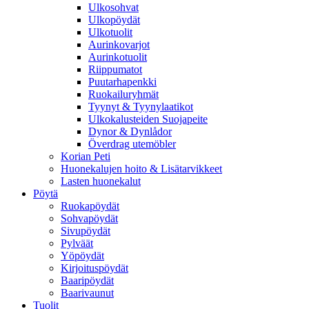
Ulkosohvat
Ulkopöydät
Ulkotuolit
Aurinkovarjot
Aurinkotuolit
Riippumatot
Puutarhapenkki
Ruokailuryhmät
Tyynyt & Tyynylaatikot
Ulkokalusteiden Suojapeite
Dynor & Dynlådor
Överdrag utemöbler
Korian Peti
Huonekalujen hoito & Lisätarvikkeet
Lasten huonekalut
Pöytä
Ruokapöydät
Sohvapöydät
Sivupöydät
Pylväät
Yöpöydät
Kirjoituspöydät
Baaripöydät
Baarivaunut
Tuolit