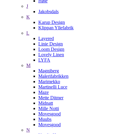
Høie
J
Jakobsdals
K
Karup Design
Klippan Yllefabrik
L
Layered
Linie Design
Loom Design
Lovely Linen
LYFA
M
Magniberg
Malerifabrikken
Marimekko
Martinelli Luce
Maze
Mette Ditmer
Midnatt
Mille Notti
Movesgood
Muubs
Movesgood
N