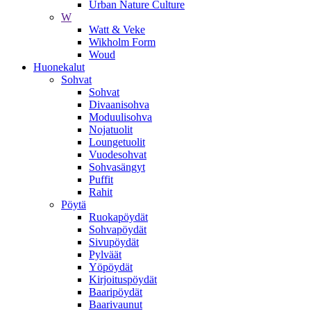
Urban Nature Culture
W
Watt & Veke
Wikholm Form
Woud
Huonekalut
Sohvat
Sohvat
Divaanisohva
Moduulisohva
Nojatuolit
Loungetuolit
Vuodesohvat
Sohvasängyt
Puffit
Rahit
Pöytä
Ruokapöydät
Sohvapöydät
Sivupöydät
Pylväät
Yöpöydät
Kirjoituspöydät
Baaripöydät
Baarivaunut