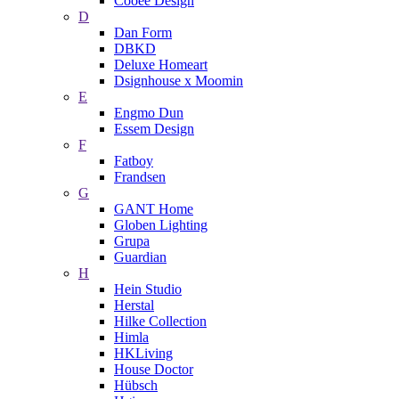
Cooee Design
D
Dan Form
DBKD
Deluxe Homeart
Dsignhouse x Moomin
E
Engmo Dun
Essem Design
F
Fatboy
Frandsen
G
GANT Home
Globen Lighting
Grupa
Guardian
H
Hein Studio
Herstal
Hilke Collection
Himla
HKLiving
House Doctor
Hübsch