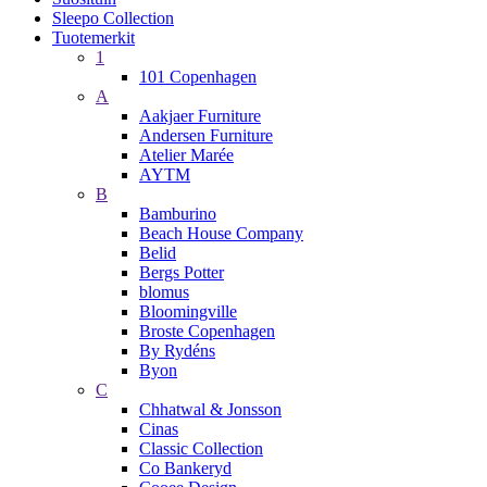
Sleepo Collection
Tuotemerkit
1
101 Copenhagen
A
Aakjaer Furniture
Andersen Furniture
Atelier Marée
AYTM
B
Bamburino
Beach House Company
Belid
Bergs Potter
blomus
Bloomingville
Broste Copenhagen
By Rydéns
Byon
C
Chhatwal & Jonsson
Cinas
Classic Collection
Co Bankeryd