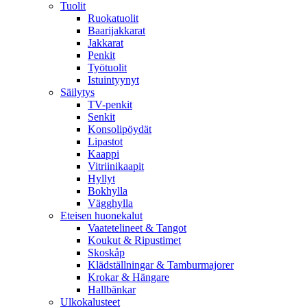
Tuolit
Ruokatuolit
Baarijakkarat
Jakkarat
Penkit
Työtuolit
Istuintyynyt
Säilytys
TV-penkit
Senkit
Konsolipöydät
Lipastot
Kaappi
Vitriinikaapit
Hyllyt
Bokhylla
Vägghylla
Eteisen huonekalut
Vaatetelineet & Tangot
Koukut & Ripustimet
Skoskåp
Klädställningar & Tamburmajorer
Krokar & Hängare
Hallbänkar
Ulkokalusteet