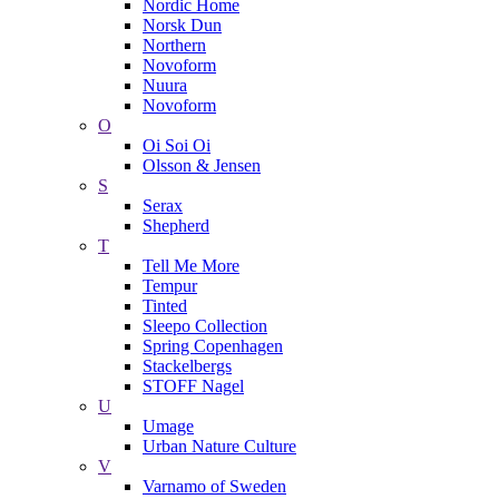
Nordic Home
Norsk Dun
Northern
Novoform
Nuura
Novoform
O
Oi Soi Oi
Olsson & Jensen
S
Serax
Shepherd
T
Tell Me More
Tempur
Tinted
Sleepo Collection
Spring Copenhagen
Stackelbergs
STOFF Nagel
U
Umage
Urban Nature Culture
V
Varnamo of Sweden