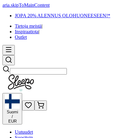
aria.skipToMainContent
JOPA 20% ALENNUS OLOHUONEESEEN!*
Tietoja meistä
|
Inspiraatiota
|
Outlet
Etsi
Suomi
/
EUR
Uutuudet
Suosituin