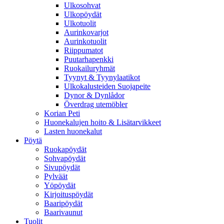
Ulkosohvat
Ulkopöydät
Ulkotuolit
Aurinkovarjot
Aurinkotuolit
Riippumatot
Puutarhapenkki
Ruokailuryhmät
Tyynyt & Tyynylaatikot
Ulkokalusteiden Suojapeite
Dynor & Dynlådor
Överdrag utemöbler
Korian Peti
Huonekalujen hoito & Lisätarvikkeet
Lasten huonekalut
Pöytä
Ruokapöydät
Sohvapöydät
Sivupöydät
Pylväät
Yöpöydät
Kirjoituspöydät
Baaripöydät
Baarivaunut
Tuolit