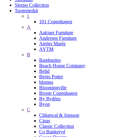
Sleepo Collection
Tuotemerkit
1
101 Copenhagen
A
Aakjaer Furniture
Andersen Furniture
Atelier Marée
AYTM
B
Bamburino
Beach House Company
Belid
Bergs Potter
blomus
Bloomingville
Broste Copenhagen
By Rydéns
Byon
C
Chhatwal & Jonsson
Cinas
Classic Collection
Co Bankeryd