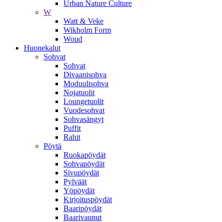
Urban Nature Culture
W
Watt & Veke
Wikholm Form
Woud
Huonekalut
Sohvat
Sohvat
Divaanisohva
Moduulisohva
Nojatuolit
Loungetuolit
Vuodesohvat
Sohvasängyt
Puffit
Rahit
Pöytä
Ruokapöydät
Sohvapöydät
Sivupöydät
Pylväät
Yöpöydät
Kirjoituspöydät
Baaripöydät
Baarivaunut