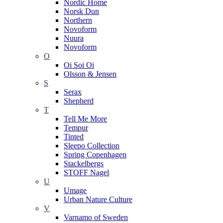
Nordic Home
Norsk Dun
Northern
Novoform
Nuura
Novoform
O
Oi Soi Oi
Olsson & Jensen
S
Serax
Shepherd
T
Tell Me More
Tempur
Tinted
Sleepo Collection
Spring Copenhagen
Stackelbergs
STOFF Nagel
U
Umage
Urban Nature Culture
V
Varnamo of Sweden