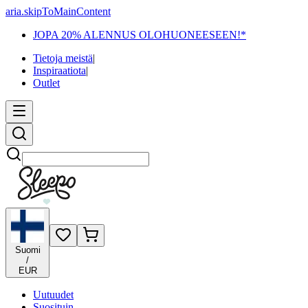
aria.skipToMainContent
JOPA 20% ALENNUS OLOHUONEESEEN!*
Tietoja meistä
|
Inspiraatiota
|
Outlet
Etsi
Suomi
/
EUR
Uutuudet
Suosituin