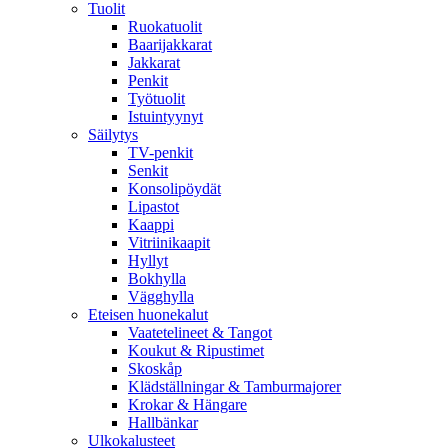
Tuolit
Ruokatuolit
Baarijakkarat
Jakkarat
Penkit
Työtuolit
Istuintyynyt
Säilytys
TV-penkit
Senkit
Konsolipöydät
Lipastot
Kaappi
Vitriinikaapit
Hyllyt
Bokhylla
Vägghylla
Eteisen huonekalut
Vaatetelineet & Tangot
Koukut & Ripustimet
Skoskåp
Klädställningar & Tamburmajorer
Krokar & Hängare
Hallbänkar
Ulkokalusteet