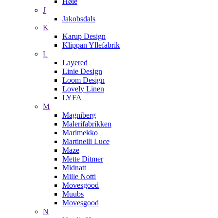
Høie
J
Jakobsdals
K
Karup Design
Klippan Yllefabrik
L
Layered
Linie Design
Loom Design
Lovely Linen
LYFA
M
Magniberg
Malerifabrikken
Marimekko
Martinelli Luce
Maze
Mette Ditmer
Midnatt
Mille Notti
Movesgood
Muubs
Movesgood
N