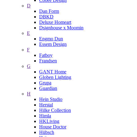
Cooee Design
D
Dan Form
DBKD
Deluxe Homeart
Dsignhouse x Moomin
E
Engmo Dun
Essem Design
F
Fatboy
Frandsen
G
GANT Home
Globen Lighting
Grupa
Guardian
H
Hein Studio
Herstal
Hilke Collection
Himla
HKLiving
House Doctor
Hübsch