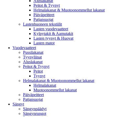
Aluslakanat
Peitot & Tyynyt
Helmalakanat & Muotoonommellut lakanat
Päiväpeitteet
Patjansuojat
Lastenhuoneen tekstiilit
Lasten vuodevaatteet
Kylpytakit & Aamutakit
Lasten tyynyt & Huovat
Lasten matot
Vuodevaatteet
Pussilakanat
Tyynyliinat
Aluslakanat
Peitot & Tyynyt
Peitot
Tyynyt
Helmalakanat & Muotoonommellut lakanat
Helmalakanat
Muotoonommellut lakanat
Päiväpeitteet
Patjansuojat
Sängyt
Sängynpäädyt
Sängynrungot