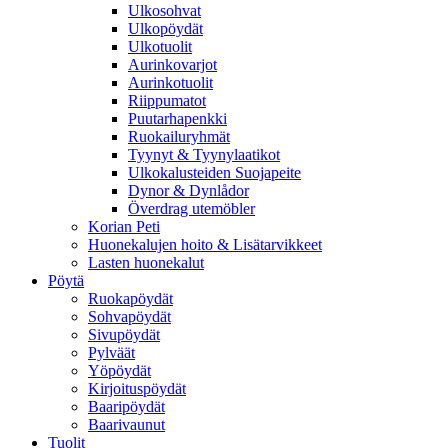
Ulkosohvat
Ulkopöydät
Ulkotuolit
Aurinkovarjot
Aurinkotuolit
Riippumatot
Puutarhapenkki
Ruokailuryhmät
Tyynyt & Tyynylaatikot
Ulkokalusteiden Suojapeite
Dynor & Dynlådor
Överdrag utemöbler
Korian Peti
Huonekalujen hoito & Lisätarvikkeet
Lasten huonekalut
Pöytä
Ruokapöydät
Sohvapöydät
Sivupöydät
Pylväät
Yöpöydät
Kirjoituspöydät
Baaripöydät
Baarivaunut
Tuolit