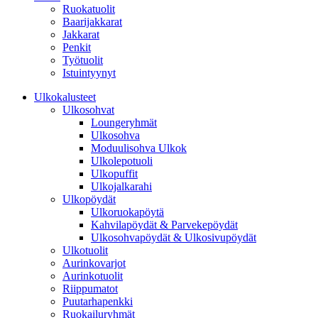
Ruokatuolit
Baarijakkarat
Jakkarat
Penkit
Työtuolit
Istuintyynyt
Ulkokalusteet
Ulkosohvat
Loungeryhmät
Ulkosohva
Moduulisohva Ulkok
Ulkolepotuoli
Ulkopuffit
Ulkojalkarahi
Ulkopöydät
Ulkoruokapöytä
Kahvilapöydät & Parvekepöydät
Ulkosohvapöydät & Ulkosivupöydät
Ulkotuolit
Aurinkovarjot
Aurinkotuolit
Riippumatot
Puutarhapenkki
Ruokailuryhmät