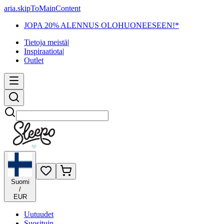
aria.skipToMainContent
JOPA 20% ALENNUS OLOHUONEESEEN!*
Tietoja meistä
|
Inspiraatiota
|
Outlet
Etsi
Suomi
/
EUR
Uutuudet
Suosituin