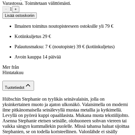
Varastossa. Toimitetaan välittömästi.
1
−
+
Lisää ostoskoriin
Ilmainen toimitus noutopisteeseen ostoksille yli 79 €
Kotiinkuljetus 29 €
Palautusmaksu: 7 € (noutopiste) 39 € (kotiinkuljetus)
Avoin kauppa 14 päivää
Mer från
Hintatakuu
Tuotetiedot
Hübschin Stephanie on tyylikäs seinävalaisin, jolla on
yksinkertainen muoto ja ajaton ulkonäkö. Valaisimella on moderni
ilme pitkänomaisella seinälevyllä mustaa metallia ja kytkimellä.
Levyllä on pyöreä kuppi opaalilasista. Mukana musta tekstiilijohto.
Asenna Stephanie eteisen seinälle, olohuoneen sohvan viereen tai
vaikka sängyn kummallekin puolelle. Missä tahansa haluat sijoittaa
Stephanien, se on todella koristeellinen. Valonlähde ei sisälly