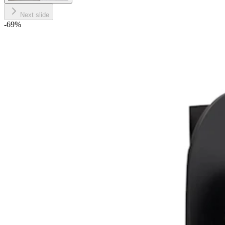
Next slide
-69
%