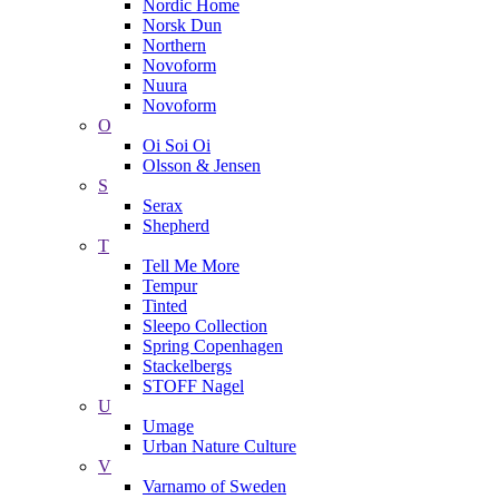
Nordic Home
Norsk Dun
Northern
Novoform
Nuura
Novoform
O
Oi Soi Oi
Olsson & Jensen
S
Serax
Shepherd
T
Tell Me More
Tempur
Tinted
Sleepo Collection
Spring Copenhagen
Stackelbergs
STOFF Nagel
U
Umage
Urban Nature Culture
V
Varnamo of Sweden