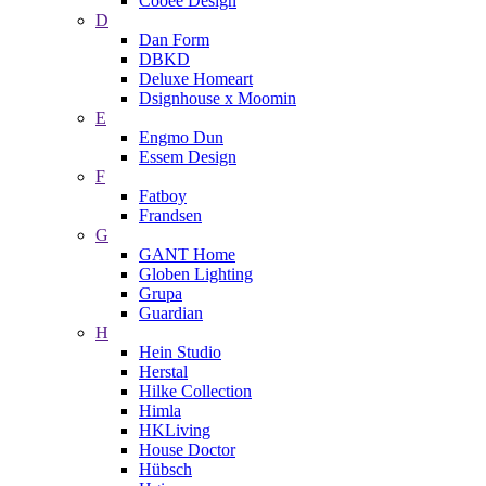
Cooee Design
D
Dan Form
DBKD
Deluxe Homeart
Dsignhouse x Moomin
E
Engmo Dun
Essem Design
F
Fatboy
Frandsen
G
GANT Home
Globen Lighting
Grupa
Guardian
H
Hein Studio
Herstal
Hilke Collection
Himla
HKLiving
House Doctor
Hübsch