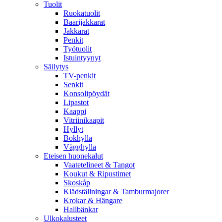
Tuolit
Ruokatuolit
Baarijakkarat
Jakkarat
Penkit
Työtuolit
Istuintyynyt
Säilytys
TV-penkit
Senkit
Konsolipöydät
Lipastot
Kaappi
Vitriinikaapit
Hyllyt
Bokhylla
Vägghylla
Eteisen huonekalut
Vaatetelineet & Tangot
Koukut & Ripustimet
Skoskåp
Klädställningar & Tamburmajorer
Krokar & Hängare
Hallbänkar
Ulkokalusteet