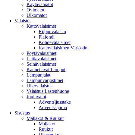
Käytävämatot
Ovimatot
Ulkomatot
Valaistus
Kattovalaisimet
Riippuvalaisin
Plafondi
Kohdevalaisimet
Kattovalaisimen Varjostin
Pöytävalaisimet
Lattiavalaisimet
Seinävalaisimet
Kannettavat Lamput
Lampunjalat
Lampunvarjostimet
Ulkovalaistus
Valaistus Lastenhuone
Jouluvalot
Adventsljusstake
Adventsstjärna
Sisustus
Maljakot & Ruukut
Maljakot
Ruukut
Ulkoruukut