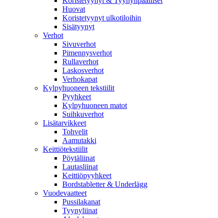
Koristetyynyt & Tyynynpäälliset
Huovat
Koristetyynyt ulkotiloihin
Sisätyynyt
Verhot
Sivuverhot
Pimennysverhot
Rullaverhot
Laskosverhot
Verhokapat
Kylpyhuoneen tekstiilit
Pyyhkeet
Kylpyhuoneen matot
Suihkuverhot
Lisätarvikkeet
Tohvelit
Aamutakki
Keittiötekstiilit
Pöytäliinat
Lautasliinat
Keittiöpyyhkeet
Bordstabletter & Underlägg
Vuodevaatteet
Pussilakanat
Tyynyliinat