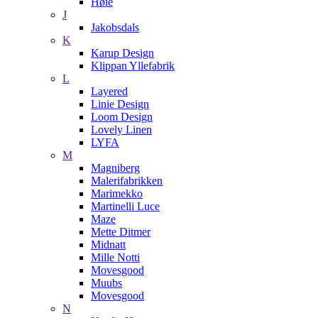
Høie
J
Jakobsdals
K
Karup Design
Klippan Yllefabrik
L
Layered
Linie Design
Loom Design
Lovely Linen
LYFA
M
Magniberg
Malerifabrikken
Marimekko
Martinelli Luce
Maze
Mette Ditmer
Midnatt
Mille Notti
Movesgood
Muubs
Movesgood
N