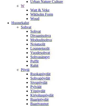
Urban Nature Culture
W
Watt & Veke
Wikholm Form
Woud
Huonekalut
Sohvat
Sohvat
Divaanisohva
Moduulisohva
Nojatuolit
Loungetuolit
Vuodesohvat
Sohvasängyt
Puffit
Rahit
Pöytä
Ruokapöydät
Sohvapöydät
Sivupöydät
Pylväät
Yöpöydät
Kirjoituspöydät
Baaripöydät
Baarivaunut