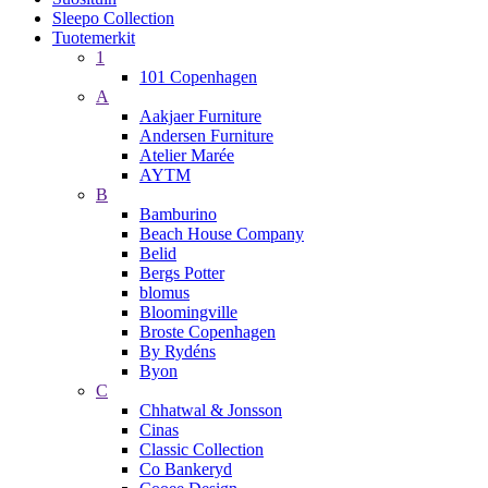
Sleepo Collection
Tuotemerkit
1
101 Copenhagen
A
Aakjaer Furniture
Andersen Furniture
Atelier Marée
AYTM
B
Bamburino
Beach House Company
Belid
Bergs Potter
blomus
Bloomingville
Broste Copenhagen
By Rydéns
Byon
C
Chhatwal & Jonsson
Cinas
Classic Collection
Co Bankeryd