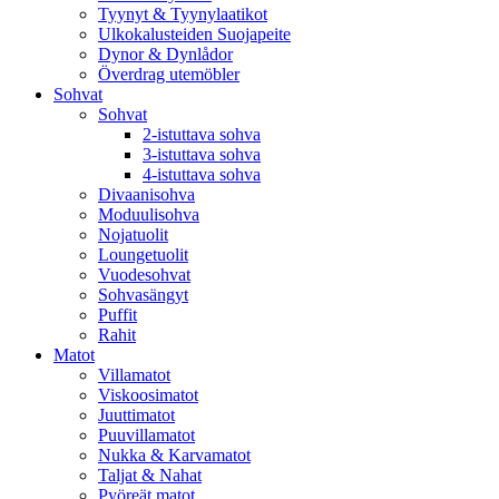
Tyynyt & Tyynylaatikot
Ulkokalusteiden Suojapeite
Dynor & Dynlådor
Överdrag utemöbler
Sohvat
Sohvat
2-istuttava sohva
3-istuttava sohva
4-istuttava sohva
Divaanisohva
Moduulisohva
Nojatuolit
Loungetuolit
Vuodesohvat
Sohvasängyt
Puffit
Rahit
Matot
Villamatot
Viskoosimatot
Juuttimatot
Puuvillamatot
Nukka & Karvamatot
Taljat & Nahat
Pyöreät matot