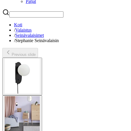
Patjat
Etsi
Koti
/
Valaistus
/
Seinävalaisimet
/
Stephanie Seinävalaisin
Previous slide