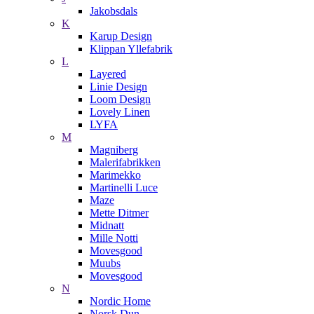
Jakobsdals
K
Karup Design
Klippan Yllefabrik
L
Layered
Linie Design
Loom Design
Lovely Linen
LYFA
M
Magniberg
Malerifabrikken
Marimekko
Martinelli Luce
Maze
Mette Ditmer
Midnatt
Mille Notti
Movesgood
Muubs
Movesgood
N
Nordic Home
Norsk Dun