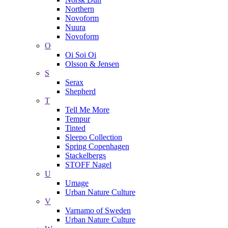
Northern
Novoform
Nuura
Novoform
O
Oi Soi Oi
Olsson & Jensen
S
Serax
Shepherd
T
Tell Me More
Tempur
Tinted
Sleepo Collection
Spring Copenhagen
Stackelbergs
STOFF Nagel
U
Umage
Urban Nature Culture
V
Varnamo of Sweden
Urban Nature Culture