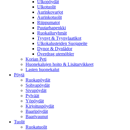
Ulkopöydät
Ulkotuolit
Aurinkovarjot
Aurinkotuolit
Riippumatot
Puutarhapenkki
Ruokailuryhmät
Tyynyt & Tyynylaatikot
Ulkokalusteiden Suojapeite
Dynor & Dynlådor
Överdrag utemöbler
Korian Peti
Huonekalujen hoito & Lisätarvikkeet
Lasten huonekalut
Pöytä
Ruokapöydät
Sohvapöydät
Sivupöydät
Pylväät
Yöpöydät
Kirjoituspöydät
Baaripöydät
Baarivaunut
Tuolit
Ruokatuolit