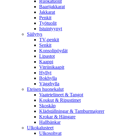
Ruokatuolit
Baarijakkarat
Jakkarat
Penkit
Työtuolit
Istuintyynyt
Säilytys
TV-penkit
Senkit
Konsolipöydät
Lipastot
Kaappi
Vitriinikaapit
Hyllyt
Bokhylla
Vägghylla
Eteisen huonekalut
Vaatetelineet & Tangot
Koukut & Ripustimet
Skoskåp
Klädställningar & Tamburmajorer
Krokar & Hängare
Hallbänkar
Ulkokalusteet
Ulkosohvat