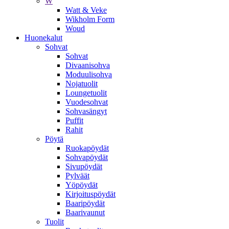
W
Watt & Veke
Wikholm Form
Woud
Huonekalut
Sohvat
Sohvat
Divaanisohva
Moduulisohva
Nojatuolit
Loungetuolit
Vuodesohvat
Sohvasängyt
Puffit
Rahit
Pöytä
Ruokapöydät
Sohvapöydät
Sivupöydät
Pylväät
Yöpöydät
Kirjoituspöydät
Baaripöydät
Baarivaunut
Tuolit