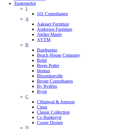
Tuotemerkit
1
101 Copenhagen
A
Aakjaer Furniture
Andersen Furniture
Atelier Marée
AYTM
B
Bamburino
Beach House Company
Belid
Bergs Potter
blomus
Bloomingville
Broste Copenhagen
By Rydéns
Byon
C
Chhatwal & Jonsson
Cinas
Classic Collection
Co Bankeryd
Cooee Design
D