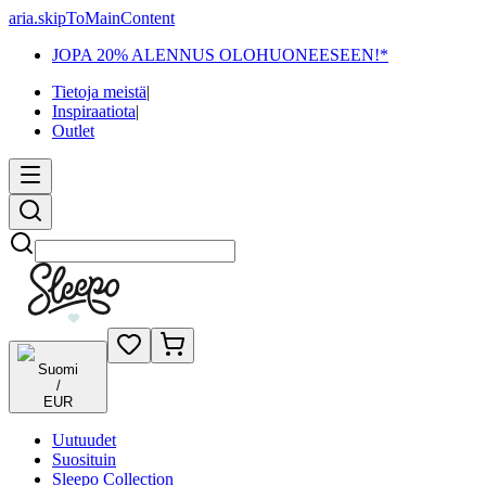
aria.skipToMainContent
JOPA 20% ALENNUS OLOHUONEESEEN!*
Tietoja meistä
|
Inspiraatiota
|
Outlet
Etsi
Suomi
/
EUR
Uutuudet
Suosituin
Sleepo Collection