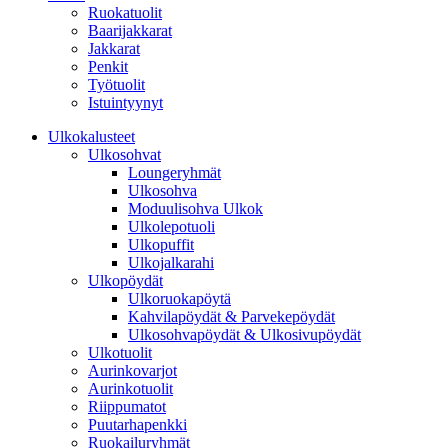
Ruokatuolit
Baarijakkarat
Jakkarat
Penkit
Työtuolit
Istuintyynyt
Ulkokalusteet
Ulkosohvat
Loungeryhmät
Ulkosohva
Moduulisohva Ulkok
Ulkolepotuoli
Ulkopuffit
Ulkojalkarahi
Ulkopöydät
Ulkoruokapöytä
Kahvilapöydät & Parvekepöydät
Ulkosohvapöydät & Ulkosivupöydät
Ulkotuolit
Aurinkovarjot
Aurinkotuolit
Riippumatot
Puutarhapenkki
Ruokailuryhmät