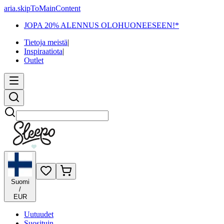
aria.skipToMainContent
JOPA 20% ALENNUS OLOHUONEESEEN!*
Tietoja meistä
|
Inspiraatiota
|
Outlet
Etsi
Suomi
/
EUR
Uutuudet
Suosituin