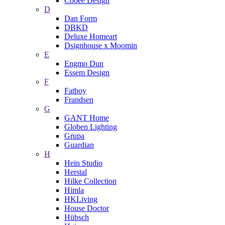
Cooee Design
D
Dan Form
DBKD
Deluxe Homeart
Dsignhouse x Moomin
E
Engmo Dun
Essem Design
F
Fatboy
Frandsen
G
GANT Home
Globen Lighting
Grupa
Guardian
H
Hein Studio
Herstal
Hilke Collection
Himla
HKLiving
House Doctor
Hübsch