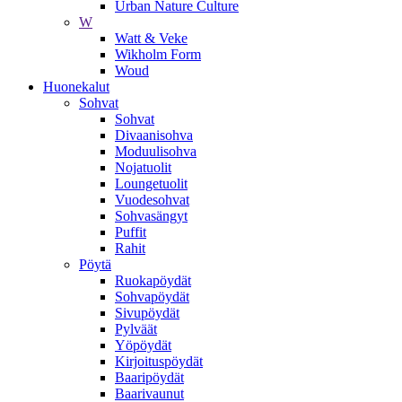
Urban Nature Culture
W
Watt & Veke
Wikholm Form
Woud
Huonekalut
Sohvat
Sohvat
Divaanisohva
Moduulisohva
Nojatuolit
Loungetuolit
Vuodesohvat
Sohvasängyt
Puffit
Rahit
Pöytä
Ruokapöydät
Sohvapöydät
Sivupöydät
Pylväät
Yöpöydät
Kirjoituspöydät
Baaripöydät
Baarivaunut