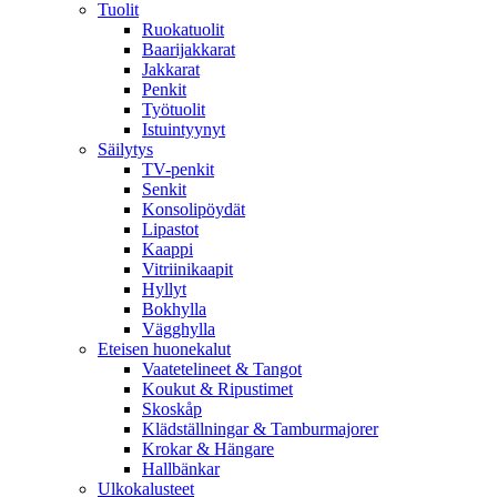
Tuolit
Ruokatuolit
Baarijakkarat
Jakkarat
Penkit
Työtuolit
Istuintyynyt
Säilytys
TV-penkit
Senkit
Konsolipöydät
Lipastot
Kaappi
Vitriinikaapit
Hyllyt
Bokhylla
Vägghylla
Eteisen huonekalut
Vaatetelineet & Tangot
Koukut & Ripustimet
Skoskåp
Klädställningar & Tamburmajorer
Krokar & Hängare
Hallbänkar
Ulkokalusteet