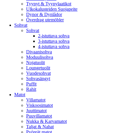
Tyynyt & Tyynylaatikot
Ulkokalusteiden Suojapeite
Dynor & Dynlådor
Överdrag utemöbler
Sohvat
Sohvat
2-istuttava sohva
3-istuttava sohva
4-istuttava sohva
Divaanisohva
Moduulisohva
Nojatuolit
Loungetuolit
Vuodesohvat
Sohvasängyt
Puffit
Rahit
Matot
Villamatot
Viskoosimatot
Juuttimatot
Puuvillamatot
Nukka & Karvamatot
Taljat & Nahat
Pyöreät matot