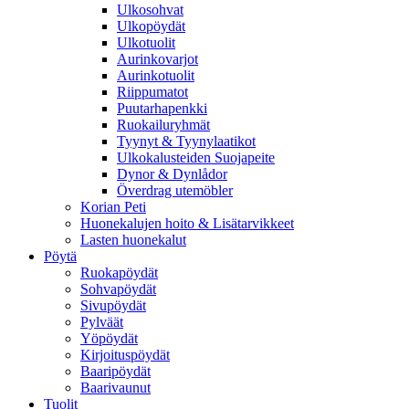
Ulkosohvat
Ulkopöydät
Ulkotuolit
Aurinkovarjot
Aurinkotuolit
Riippumatot
Puutarhapenkki
Ruokailuryhmät
Tyynyt & Tyynylaatikot
Ulkokalusteiden Suojapeite
Dynor & Dynlådor
Överdrag utemöbler
Korian Peti
Huonekalujen hoito & Lisätarvikkeet
Lasten huonekalut
Pöytä
Ruokapöydät
Sohvapöydät
Sivupöydät
Pylväät
Yöpöydät
Kirjoituspöydät
Baaripöydät
Baarivaunut
Tuolit