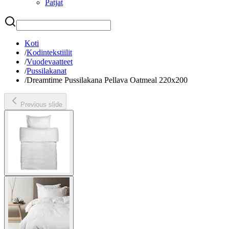
Patjat
Etsi
Koti
/
Kodintekstiilit
/
Vuodevaatteet
/
Pussilakanat
/
Dreamtime Pussilakana Pellava Oatmeal 220x200
Previous slide