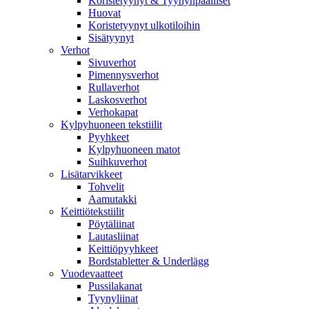
Koristetyynyt & Tyynynpäälliset
Huovat
Koristetyynyt ulkotiloihin
Sisätyynyt
Verhot
Sivuverhot
Pimennysverhot
Rullaverhot
Laskosverhot
Verhokapat
Kylpyhuoneen tekstiilit
Pyyhkeet
Kylpyhuoneen matot
Suihkuverhot
Lisätarvikkeet
Tohvelit
Aamutakki
Keittiötekstiilit
Pöytäliinat
Lautasliinat
Keittiöpyyhkeet
Bordstabletter & Underlägg
Vuodevaatteet
Pussilakanat
Tyynyliinat