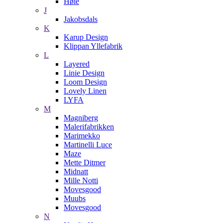
Høie
J
Jakobsdals
K
Karup Design
Klippan Yllefabrik
L
Layered
Linie Design
Loom Design
Lovely Linen
LYFA
M
Magniberg
Malerifabrikken
Marimekko
Martinelli Luce
Maze
Mette Ditmer
Midnatt
Mille Notti
Movesgood
Muubs
Movesgood
N