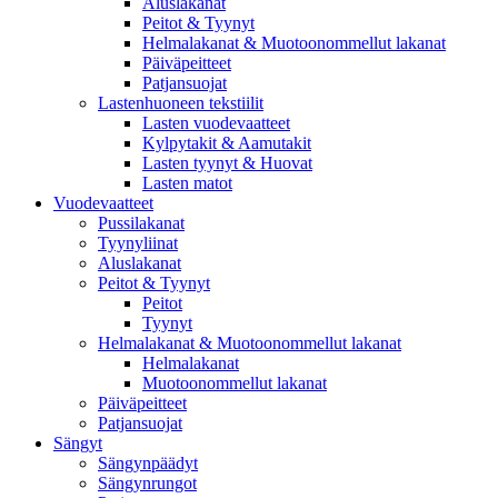
Aluslakanat
Peitot & Tyynyt
Helmalakanat & Muotoonommellut lakanat
Päiväpeitteet
Patjansuojat
Lastenhuoneen tekstiilit
Lasten vuodevaatteet
Kylpytakit & Aamutakit
Lasten tyynyt & Huovat
Lasten matot
Vuodevaatteet
Pussilakanat
Tyynyliinat
Aluslakanat
Peitot & Tyynyt
Peitot
Tyynyt
Helmalakanat & Muotoonommellut lakanat
Helmalakanat
Muotoonommellut lakanat
Päiväpeitteet
Patjansuojat
Sängyt
Sängynpäädyt
Sängynrungot