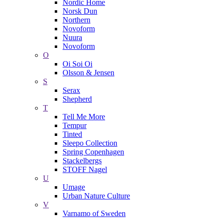
Nordic Home
Norsk Dun
Northern
Novoform
Nuura
Novoform
O
Oi Soi Oi
Olsson & Jensen
S
Serax
Shepherd
T
Tell Me More
Tempur
Tinted
Sleepo Collection
Spring Copenhagen
Stackelbergs
STOFF Nagel
U
Umage
Urban Nature Culture
V
Varnamo of Sweden