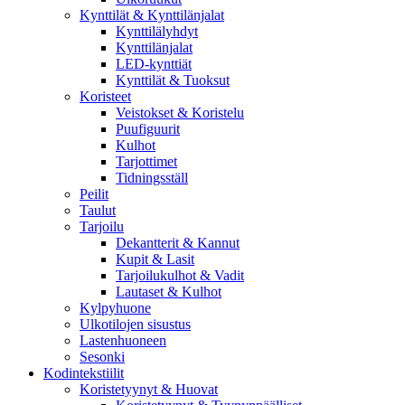
Kynttilät & Kynttilänjalat
Kynttilälyhdyt
Kynttilänjalat
LED-kynttiät
Kynttilät & Tuoksut
Koristeet
Veistokset & Koristelu
Puufiguurit
Kulhot
Tarjottimet
Tidningsställ
Peilit
Taulut
Tarjoilu
Dekantterit & Kannut
Kupit & Lasit
Tarjoilukulhot & Vadit
Lautaset & Kulhot
Kylpyhuone
Ulkotilojen sisustus
Lastenhuoneen
Sesonki
Kodintekstiilit
Koristetyynyt & Huovat