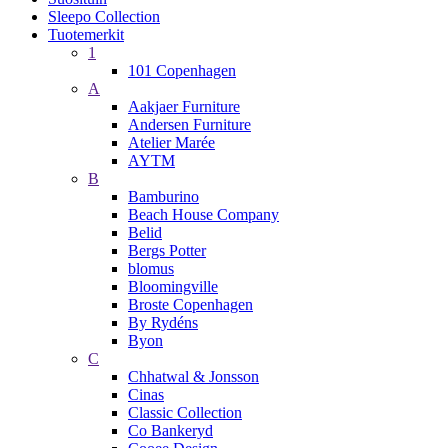
Sleepo Collection
Tuotemerkit
1
101 Copenhagen
A
Aakjaer Furniture
Andersen Furniture
Atelier Marée
AYTM
B
Bamburino
Beach House Company
Belid
Bergs Potter
blomus
Bloomingville
Broste Copenhagen
By Rydéns
Byon
C
Chhatwal & Jonsson
Cinas
Classic Collection
Co Bankeryd