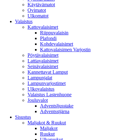
Käytävämatot
Ovimatot
Ulkomatot
Valaistus
Kattovalaisimet
Riippuvalaisin
Plafondi
Kohdevalaisimet
Kattovalaisimen Varjostin
Pöytävalaisimet
Lattiavalaisimet
Seinävalaisimet
Kannettavat Lamput
Lampunjalat
Lampunvarjostimet
Ulkovalaistus
Valaistus Lastenhuone
Jouluvalot
Adventsljusstake
Adventsstjärna
Sisustus
Maljakot & Ruukut
Maljakot
Ruukut
Ulkoruukut