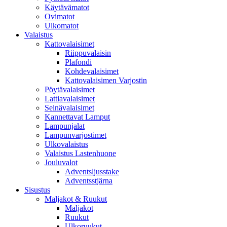
Käytävämatot
Ovimatot
Ulkomatot
Valaistus
Kattovalaisimet
Riippuvalaisin
Plafondi
Kohdevalaisimet
Kattovalaisimen Varjostin
Pöytävalaisimet
Lattiavalaisimet
Seinävalaisimet
Kannettavat Lamput
Lampunjalat
Lampunvarjostimet
Ulkovalaistus
Valaistus Lastenhuone
Jouluvalot
Adventsljusstake
Adventsstjärna
Sisustus
Maljakot & Ruukut
Maljakot
Ruukut
Ulkoruukut