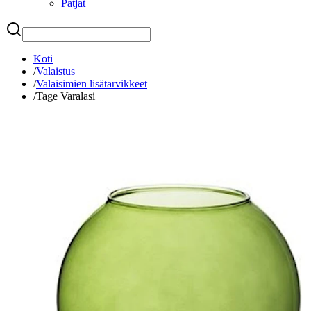
Patjat
Etsi
Koti
/
Valaistus
/
Valaisimien lisätarvikkeet
/
Tage Varalasi