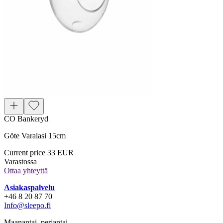
CO Bankeryd
Göte Varalasi 15cm
Current price
33 EUR
Varastossa
Ottaa yhteyttä
Asiakaspalvelu
+46 8 20 87 70
Info@sleepo.fi
Maanantai–perjantai