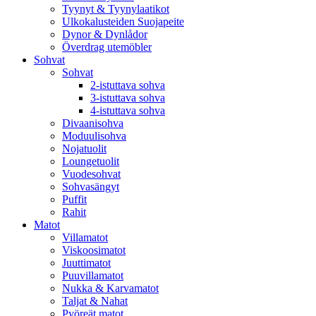
Tyynyt & Tyynylaatikot
Ulkokalusteiden Suojapeite
Dynor & Dynlådor
Överdrag utemöbler
Sohvat
Sohvat
2-istuttava sohva
3-istuttava sohva
4-istuttava sohva
Divaanisohva
Moduulisohva
Nojatuolit
Loungetuolit
Vuodesohvat
Sohvasängyt
Puffit
Rahit
Matot
Villamatot
Viskoosimatot
Juuttimatot
Puuvillamatot
Nukka & Karvamatot
Taljat & Nahat
Pyöreät matot