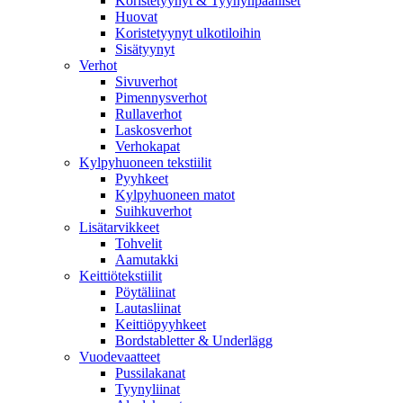
Koristetyynyt & Tyynynpäälliset
Huovat
Koristetyynyt ulkotiloihin
Sisätyynyt
Verhot
Sivuverhot
Pimennysverhot
Rullaverhot
Laskosverhot
Verhokapat
Kylpyhuoneen tekstiilit
Pyyhkeet
Kylpyhuoneen matot
Suihkuverhot
Lisätarvikkeet
Tohvelit
Aamutakki
Keittiötekstiilit
Pöytäliinat
Lautasliinat
Keittiöpyyhkeet
Bordstabletter & Underlägg
Vuodevaatteet
Pussilakanat
Tyynyliinat