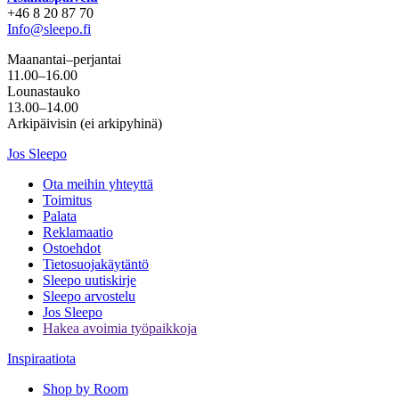
+46 8 20 87 70
Info@sleepo.fi
Maanantai–perjantai
11.00–16.00
Lounastauko
13.00–14.00
Arkipäivisin (ei arkipyhinä)
Jos Sleepo
Ota meihin yhteyttä
Toimitus
Palata
Reklamaatio
Ostoehdot
Tietosuojakäytäntö
Sleepo uutiskirje
Sleepo arvostelu
Jos Sleepo
Hakea avoimia työpaikkoja
Inspiraatiota
Shop by Room