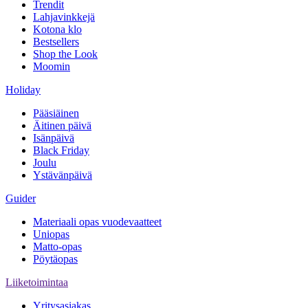
Trendit
Lahjavinkkejä
Kotona klo
Bestsellers
Shop the Look
Moomin
Holiday
Pääsiäinen
Äitinen päivä
Isänpäivä
Black Friday
Joulu
Ystävänpäivä
Guider
Materiaali opas vuodevaatteet
Uniopas
Matto-opas
Pöytäopas
Liiketoimintaa
Yritysasiakas