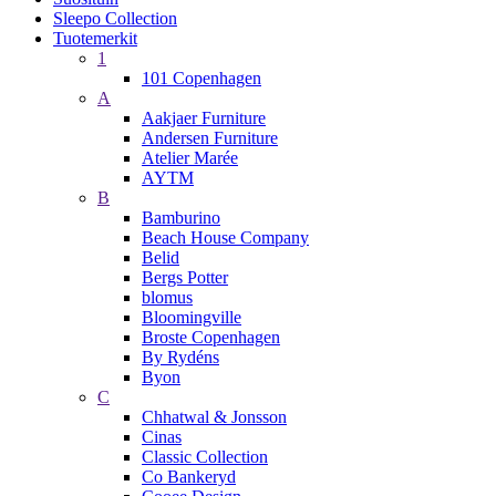
Sleepo Collection
Tuotemerkit
1
101 Copenhagen
A
Aakjaer Furniture
Andersen Furniture
Atelier Marée
AYTM
B
Bamburino
Beach House Company
Belid
Bergs Potter
blomus
Bloomingville
Broste Copenhagen
By Rydéns
Byon
C
Chhatwal & Jonsson
Cinas
Classic Collection
Co Bankeryd