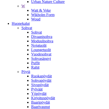
Urban Nature Culture
W
Watt & Veke
Wikholm Form
Woud
Huonekalut
Sohvat
Sohvat
Divaanisohva
Moduulisohva
Nojatuolit
Loungetuolit
Vuodesohvat
Sohvasängyt
Puffit
Rahit
Pöytä
Ruokapöydät
Sohvapöydät
Sivupöydät
Pylväät
Yöpöydät
Kirjoituspöydät
Baaripöydät
Baarivaunut