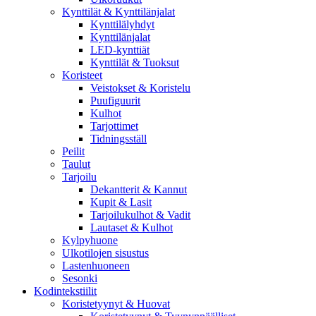
Kynttilät & Kynttilänjalat
Kynttilälyhdyt
Kynttilänjalat
LED-kynttiät
Kynttilät & Tuoksut
Koristeet
Veistokset & Koristelu
Puufiguurit
Kulhot
Tarjottimet
Tidningsställ
Peilit
Taulut
Tarjoilu
Dekantterit & Kannut
Kupit & Lasit
Tarjoilukulhot & Vadit
Lautaset & Kulhot
Kylpyhuone
Ulkotilojen sisustus
Lastenhuoneen
Sesonki
Kodintekstiilit
Koristetyynyt & Huovat