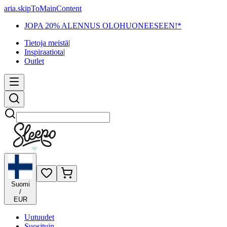
aria.skipToMainContent
JOPA 20% ALENNUS OLOHUONEESEEN!*
Tietoja meistä
|
Inspiraatiota
|
Outlet
Etsi
Suomi
/
EUR
Uutuudet
Suosituin