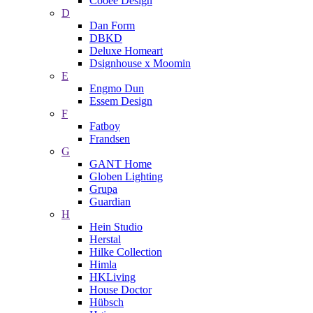
Cooee Design
D
Dan Form
DBKD
Deluxe Homeart
Dsignhouse x Moomin
E
Engmo Dun
Essem Design
F
Fatboy
Frandsen
G
GANT Home
Globen Lighting
Grupa
Guardian
H
Hein Studio
Herstal
Hilke Collection
Himla
HKLiving
House Doctor
Hübsch