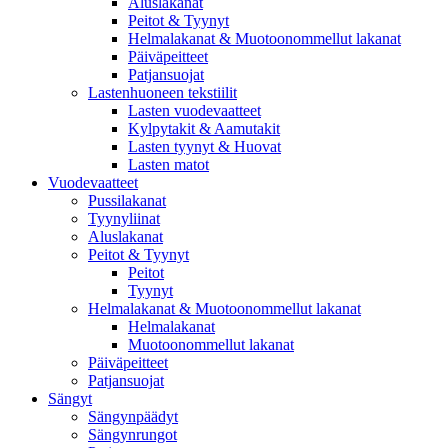
Aluslakanat
Peitot & Tyynyt
Helmalakanat & Muotoonommellut lakanat
Päiväpeitteet
Patjansuojat
Lastenhuoneen tekstiilit
Lasten vuodevaatteet
Kylpytakit & Aamutakit
Lasten tyynyt & Huovat
Lasten matot
Vuodevaatteet
Pussilakanat
Tyynyliinat
Aluslakanat
Peitot & Tyynyt
Peitot
Tyynyt
Helmalakanat & Muotoonommellut lakanat
Helmalakanat
Muotoonommellut lakanat
Päiväpeitteet
Patjansuojat
Sängyt
Sängynpäädyt
Sängynrungot