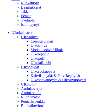
Ruokatuolit
Baarijakkarat
Jakkarat
Penkit
Työtuolit
Istuintyynyt
Ulkokalusteet
Ulkosohvat
Loungeryhmät
Ulkosohva
Moduulisohva Ulkok
Ulkolepotuoli
Ulkopuffit
Ulkojalkarahi
Ulkopöydät
Ulkoruokapöytä
Kahvilapöydät & Parvekepöydät
Ulkosohvapöydät & Ulkosivupöydät
Ulkotuolit
Aurinkovarjot
Aurinkotuolit
Riippumatot
Puutarhapenkki
Ruokailuryhmät