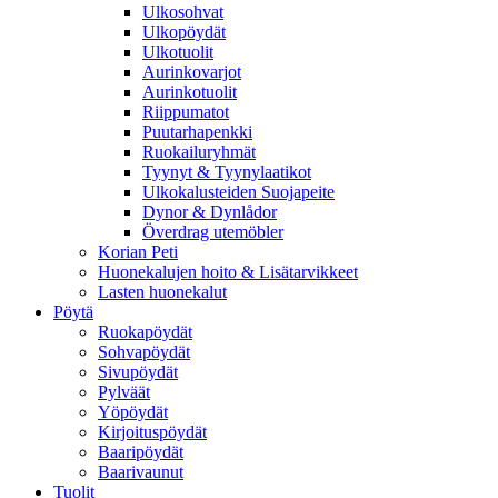
Ulkosohvat
Ulkopöydät
Ulkotuolit
Aurinkovarjot
Aurinkotuolit
Riippumatot
Puutarhapenkki
Ruokailuryhmät
Tyynyt & Tyynylaatikot
Ulkokalusteiden Suojapeite
Dynor & Dynlådor
Överdrag utemöbler
Korian Peti
Huonekalujen hoito & Lisätarvikkeet
Lasten huonekalut
Pöytä
Ruokapöydät
Sohvapöydät
Sivupöydät
Pylväät
Yöpöydät
Kirjoituspöydät
Baaripöydät
Baarivaunut
Tuolit