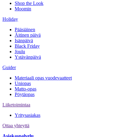
Shop the Look
Moomin
Holiday
Pääsiäinen
Äitinen päivä
Isänpäivä
Black Friday
Joulu
Ystävänpäivä
Guider
Materiaali opas vuodevaatteet
Uniopas
Matto-opas
Pöytäopas
Liiketoimintaa
Yritysasiakas
Ottaa yhteyttä
Asiakaspalvelu