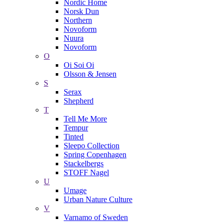
Nordic Home
Norsk Dun
Northern
Novoform
Nuura
Novoform
O
Oi Soi Oi
Olsson & Jensen
S
Serax
Shepherd
T
Tell Me More
Tempur
Tinted
Sleepo Collection
Spring Copenhagen
Stackelbergs
STOFF Nagel
U
Umage
Urban Nature Culture
V
Varnamo of Sweden