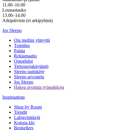
11.00–16.00
Lounastauko
13.00–14.00
Arkipäivisin (ei arkipyhinä)
Jos Sleepo
Ota meihin yhteyttä
Toimitus
Palata
Reklamaatio
Ostoehdot
Tietosuojakäytäntö
Sleepo uutiskirje
Sleepo arvostelu
Jos Sleepo
Hakea avoimia työpaikkoja
Inspiraatiota
Shop by Room
Trendit
Lahjavinkkejä
Kotona klo
Bestsellers