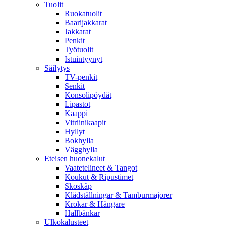
Tuolit
Ruokatuolit
Baarijakkarat
Jakkarat
Penkit
Työtuolit
Istuintyynyt
Säilytys
TV-penkit
Senkit
Konsolipöydät
Lipastot
Kaappi
Vitriinikaapit
Hyllyt
Bokhylla
Vägghylla
Eteisen huonekalut
Vaatetelineet & Tangot
Koukut & Ripustimet
Skoskåp
Klädställningar & Tamburmajorer
Krokar & Hängare
Hallbänkar
Ulkokalusteet