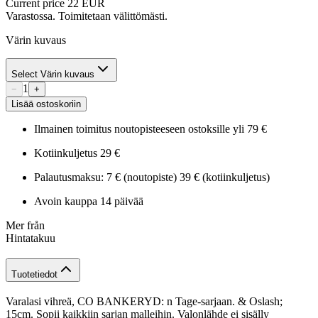
Current price
22 EUR
Varastossa. Toimitetaan välittömästi.
Värin kuvaus
Select Värin kuvaus
1
−
+
Lisää ostoskoriin
Ilmainen toimitus noutopisteeseen ostoksille yli 79 €
Kotiinkuljetus 29 €
Palautusmaksu: 7 € (noutopiste) 39 € (kotiinkuljetus)
Avoin kauppa 14 päivää
Mer från
Hintatakuu
Tuotetiedot
Varalasi vihreä, CO BANKERYD: n Tage-sarjaan. & Oslash;
15cm. Sopii kaikkiin sarjan malleihin. Valonlähde ei sisälly