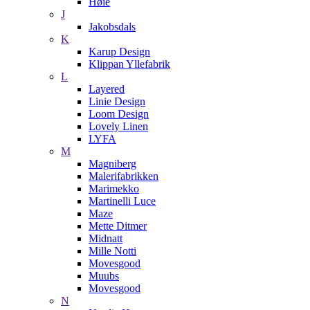
Høie
J
Jakobsdals
K
Karup Design
Klippan Yllefabrik
L
Layered
Linie Design
Loom Design
Lovely Linen
LYFA
M
Magniberg
Malerifabrikken
Marimekko
Martinelli Luce
Maze
Mette Ditmer
Midnatt
Mille Notti
Movesgood
Muubs
Movesgood
N