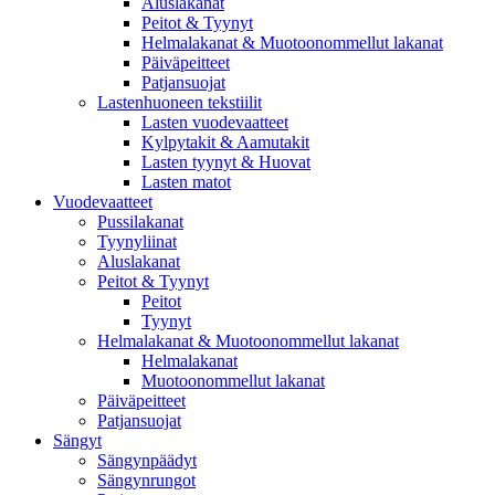
Aluslakanat
Peitot & Tyynyt
Helmalakanat & Muotoonommellut lakanat
Päiväpeitteet
Patjansuojat
Lastenhuoneen tekstiilit
Lasten vuodevaatteet
Kylpytakit & Aamutakit
Lasten tyynyt & Huovat
Lasten matot
Vuodevaatteet
Pussilakanat
Tyynyliinat
Aluslakanat
Peitot & Tyynyt
Peitot
Tyynyt
Helmalakanat & Muotoonommellut lakanat
Helmalakanat
Muotoonommellut lakanat
Päiväpeitteet
Patjansuojat
Sängyt
Sängynpäädyt
Sängynrungot