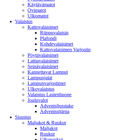
Käytävämatot
Ovimatot
Ulkomatot
Valaistus
Kattovalaisimet
Riippuvalaisin
Plafondi
Kohdevalaisimet
Kattovalaisimen Varjostin
Pöytävalaisimet
Lattiavalaisimet
Seinävalaisimet
Kannettavat Lamput
Lampunjalat
Lampunvarjostimet
Ulkovalaistus
Valaistus Lastenhuone
Jouluvalot
Adventsljusstake
Adventsstjärna
Sisustus
Maljakot & Ruukut
Maljakot
Ruukut
Ulkoruukut