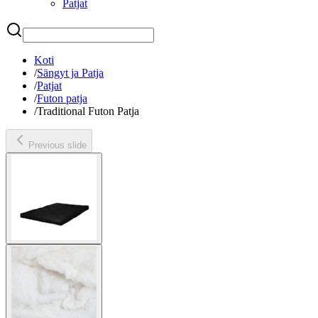
Patjat
Etsi
Koti
/
Sängyt ja Patja
/
Patjat
/
Futon patja
/
Traditional Futon Patja
Previous slide