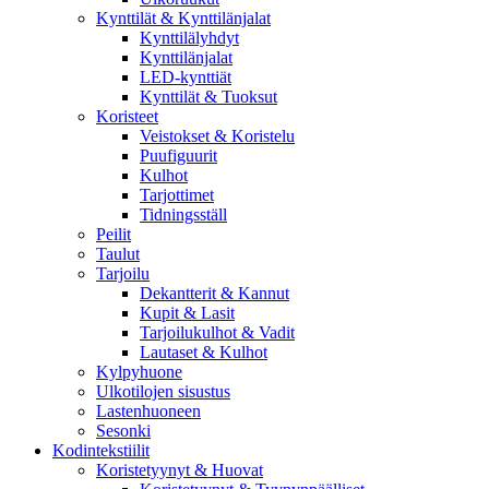
Kynttilät & Kynttilänjalat
Kynttilälyhdyt
Kynttilänjalat
LED-kynttiät
Kynttilät & Tuoksut
Koristeet
Veistokset & Koristelu
Puufiguurit
Kulhot
Tarjottimet
Tidningsställ
Peilit
Taulut
Tarjoilu
Dekantterit & Kannut
Kupit & Lasit
Tarjoilukulhot & Vadit
Lautaset & Kulhot
Kylpyhuone
Ulkotilojen sisustus
Lastenhuoneen
Sesonki
Kodintekstiilit
Koristetyynyt & Huovat