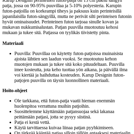
Karup Designin perinteinen futon-patja on 13 cm paksu sängyn
patja, jossa on 90-95% puuvillaa ja 5-10% polyesteria. Karupin
futon-patjoilla on korkeampi tiheys ja paksuus kuin perinteisillä
japanilaisilla futon-sängyillä, mutta ne perivät silti perinteisen futonin
hyvät ominaisuudet. Perinteinen futon tarjoaa sinulle kovan ja
mukavan nukkumisalustan. Patjan puuvilla muotoutuu kehosi
mukaan ja tukee sitä. Patjassa on tyylikäs tiivistetty pinta.
Materiaali
Puuvilla: Puuvillaa on käytetty futon-patjoissa muinaisista
ajoista lähtien sen laadun vuoksi. Se muotoutuu kehon
muotojen mukaan ja tukee sitä koko pituudeltaan. Puuvilla
imee kosteutta, jota keho tuottaa yön aikana, ja päivällä ilma
voi kiertää ja haihduttaa kosteuden. Karup Designin futon-
patjojen puuvilla on täysin luonnollinen materiaali.
Hoito-ohjeet
Ole tarkkana, että futon-patja vaatii hieman enemmän
huolenpitoa verrattuna muihin patjoihin.
Suosittelemme käyttämään patjansuojaa sekä lakanaa
peittämään patjasi, jotta se pysyy siistinä.
Patja ei kestä vettä.
Käytä tarvittaessa kuivaa liinaa patjan pyyhkimiseen.
On tärkeää kääntää patjaa silloin tällöin antaaksesi materiaalin