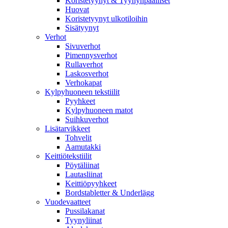
Koristetyynyt & Tyynynpäälliset
Huovat
Koristetyynyt ulkotiloihin
Sisätyynyt
Verhot
Sivuverhot
Pimennysverhot
Rullaverhot
Laskosverhot
Verhokapat
Kylpyhuoneen tekstiilit
Pyyhkeet
Kylpyhuoneen matot
Suihkuverhot
Lisätarvikkeet
Tohvelit
Aamutakki
Keittiötekstiilit
Pöytäliinat
Lautasliinat
Keittiöpyyhkeet
Bordstabletter & Underlägg
Vuodevaatteet
Pussilakanat
Tyynyliinat