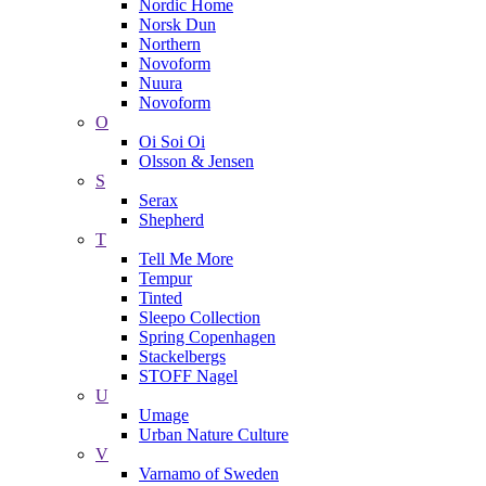
Nordic Home
Norsk Dun
Northern
Novoform
Nuura
Novoform
O
Oi Soi Oi
Olsson & Jensen
S
Serax
Shepherd
T
Tell Me More
Tempur
Tinted
Sleepo Collection
Spring Copenhagen
Stackelbergs
STOFF Nagel
U
Umage
Urban Nature Culture
V
Varnamo of Sweden