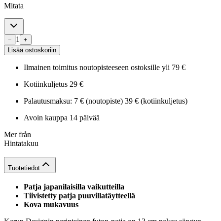
Mitata
1
−
+
Lisää ostoskoriin
Ilmainen toimitus noutopisteeseen ostoksille yli 79 €
Kotiinkuljetus 29 €
Palautusmaksu: 7 € (noutopiste) 39 € (kotiinkuljetus)
Avoin kauppa 14 päivää
Mer från
Hintatakuu
Tuotetiedot
Patja japanilaisilla vaikutteilla
Tiivistetty patja puuvillatäytteellä
Kova mukavuus