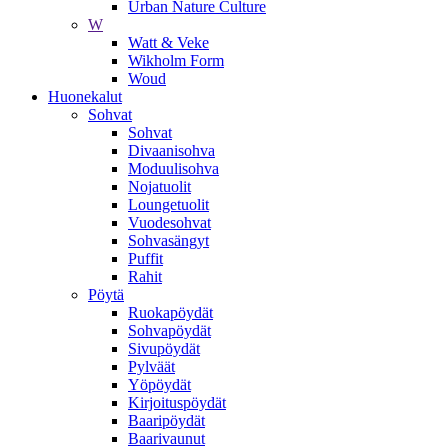
Urban Nature Culture
W
Watt & Veke
Wikholm Form
Woud
Huonekalut
Sohvat
Sohvat
Divaanisohva
Moduulisohva
Nojatuolit
Loungetuolit
Vuodesohvat
Sohvasängyt
Puffit
Rahit
Pöytä
Ruokapöydät
Sohvapöydät
Sivupöydät
Pylväät
Yöpöydät
Kirjoituspöydät
Baaripöydät
Baarivaunut