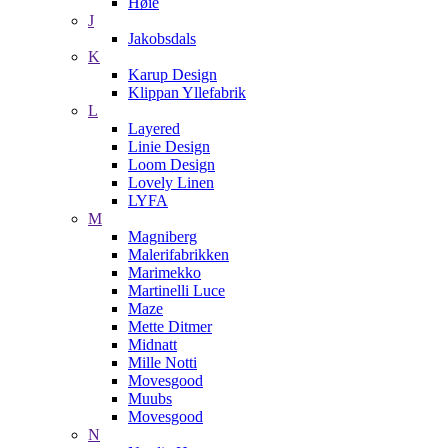
Høie
J
Jakobsdals
K
Karup Design
Klippan Yllefabrik
L
Layered
Linie Design
Loom Design
Lovely Linen
LYFA
M
Magniberg
Malerifabrikken
Marimekko
Martinelli Luce
Maze
Mette Ditmer
Midnatt
Mille Notti
Movesgood
Muubs
Movesgood
N