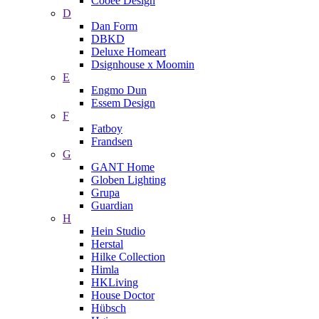
Cooee Design
D
Dan Form
DBKD
Deluxe Homeart
Dsignhouse x Moomin
E
Engmo Dun
Essem Design
F
Fatboy
Frandsen
G
GANT Home
Globen Lighting
Grupa
Guardian
H
Hein Studio
Herstal
Hilke Collection
Himla
HKLiving
House Doctor
Hübsch