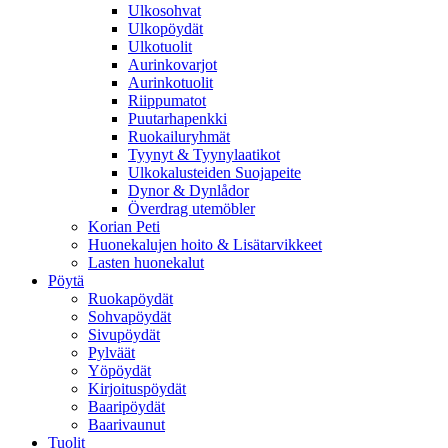
Ulkosohvat
Ulkopöydät
Ulkotuolit
Aurinkovarjot
Aurinkotuolit
Riippumatot
Puutarhapenkki
Ruokailuryhmät
Tyynyt & Tyynylaatikot
Ulkokalusteiden Suojapeite
Dynor & Dynlådor
Överdrag utemöbler
Korian Peti
Huonekalujen hoito & Lisätarvikkeet
Lasten huonekalut
Pöytä
Ruokapöydät
Sohvapöydät
Sivupöydät
Pylväät
Yöpöydät
Kirjoituspöydät
Baaripöydät
Baarivaunut
Tuolit