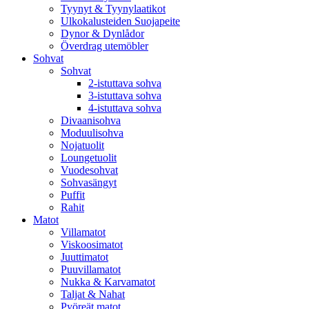
Tyynyt & Tyynylaatikot
Ulkokalusteiden Suojapeite
Dynor & Dynlådor
Överdrag utemöbler
Sohvat
Sohvat
2-istuttava sohva
3-istuttava sohva
4-istuttava sohva
Divaanisohva
Moduulisohva
Nojatuolit
Loungetuolit
Vuodesohvat
Sohvasängyt
Puffit
Rahit
Matot
Villamatot
Viskoosimatot
Juuttimatot
Puuvillamatot
Nukka & Karvamatot
Taljat & Nahat
Pyöreät matot