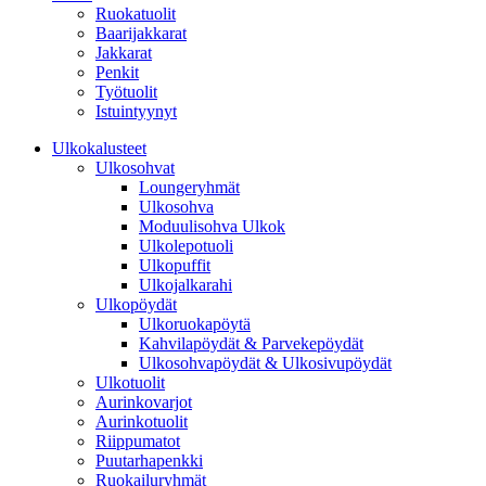
Ruokatuolit
Baarijakkarat
Jakkarat
Penkit
Työtuolit
Istuintyynyt
Ulkokalusteet
Ulkosohvat
Loungeryhmät
Ulkosohva
Moduulisohva Ulkok
Ulkolepotuoli
Ulkopuffit
Ulkojalkarahi
Ulkopöydät
Ulkoruokapöytä
Kahvilapöydät & Parvekepöydät
Ulkosohvapöydät & Ulkosivupöydät
Ulkotuolit
Aurinkovarjot
Aurinkotuolit
Riippumatot
Puutarhapenkki
Ruokailuryhmät