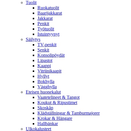
Tuolit
Ruokatuolit
Baarijakkarat
Jakkarat
Penkit
Työtuolit
Istuintyynyt
Säilytys
TV-penkit
Senkit
Konsolipöydät
Lipastot
Kaappi
Vitriinikaapit
Hyllyt
Bokhylla
Vägghylla
Eteisen huonekalut
Vaatetelineet & Tangot
Koukut & Ripustimet
Skoskåp
Klädställningar & Tamburmajorer
Krokar & Hängare
Hallbänkar
Ulkokalusteet