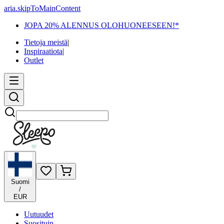
aria.skipToMainContent
JOPA 20% ALENNUS OLOHUONEESEEN!*
Tietoja meistä
|
Inspiraatiota
|
Outlet
Etsi
Suomi
/
EUR
Uutuudet
Suosituin