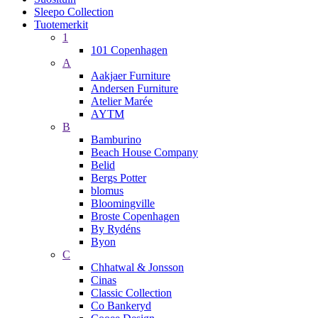
Sleepo Collection
Tuotemerkit
1
101 Copenhagen
A
Aakjaer Furniture
Andersen Furniture
Atelier Marée
AYTM
B
Bamburino
Beach House Company
Belid
Bergs Potter
blomus
Bloomingville
Broste Copenhagen
By Rydéns
Byon
C
Chhatwal & Jonsson
Cinas
Classic Collection
Co Bankeryd