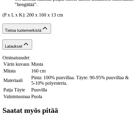
"hengittää".
(P x L x K): 200 x 160 x 13 cm
Tietoa tuotemerkistä
Lataukset
Ominaisuudet
Värin kuvaus
Musta
Mitata
160 cm
Pinta: 100% puuvillaa. Täyte: 90-95% puuvillaa &
Materiaali
5-10% polyesteria.
Patja Täyte
Puuvilla
Valmistusmaa
Puola
Saatat myös pitää