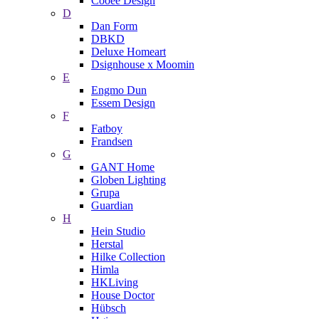
Cooee Design
D
Dan Form
DBKD
Deluxe Homeart
Dsignhouse x Moomin
E
Engmo Dun
Essem Design
F
Fatboy
Frandsen
G
GANT Home
Globen Lighting
Grupa
Guardian
H
Hein Studio
Herstal
Hilke Collection
Himla
HKLiving
House Doctor
Hübsch