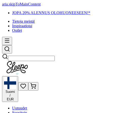
aria.skipToMainContent
JOPA 20% ALENNUS OLOHUONEESEEN!*
Tietoja meistä
|
Inspiraatiota
|
Outlet
Etsi
Suomi
/
EUR
Uutuudet
Suosituin