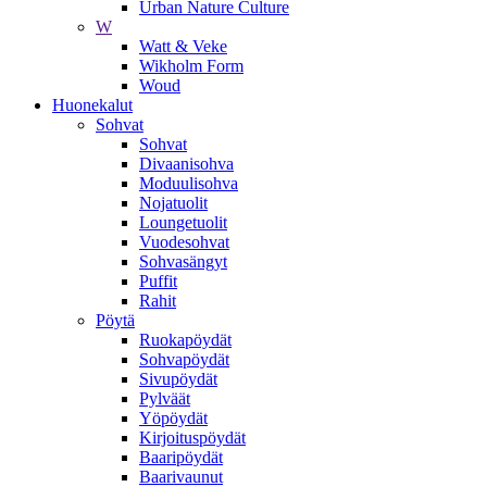
Urban Nature Culture
W
Watt & Veke
Wikholm Form
Woud
Huonekalut
Sohvat
Sohvat
Divaanisohva
Moduulisohva
Nojatuolit
Loungetuolit
Vuodesohvat
Sohvasängyt
Puffit
Rahit
Pöytä
Ruokapöydät
Sohvapöydät
Sivupöydät
Pylväät
Yöpöydät
Kirjoituspöydät
Baaripöydät
Baarivaunut