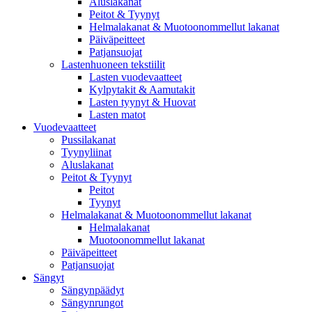
Aluslakanat
Peitot & Tyynyt
Helmalakanat & Muotoonommellut lakanat
Päiväpeitteet
Patjansuojat
Lastenhuoneen tekstiilit
Lasten vuodevaatteet
Kylpytakit & Aamutakit
Lasten tyynyt & Huovat
Lasten matot
Vuodevaatteet
Pussilakanat
Tyynyliinat
Aluslakanat
Peitot & Tyynyt
Peitot
Tyynyt
Helmalakanat & Muotoonommellut lakanat
Helmalakanat
Muotoonommellut lakanat
Päiväpeitteet
Patjansuojat
Sängyt
Sängynpäädyt
Sängynrungot