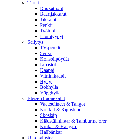
Tuolit
Ruokatuolit
Baarijakkarat
Jakkarat
Penkit
Työtuolit
Istuintyynyt
Säilytys
TV-penkit
Senkit
Konsolipöydät
Lipastot
Kaappi
Vitriinikaapit
Hyllyt
Bokhylla
Vägghylla
Eteisen huonekalut
Vaatetelineet & Tangot
Koukut & Ripustimet
Skoskåp
Klädställningar & Tamburmajorer
Krokar & Hängare
Hallbänkar
Ulkokalusteet