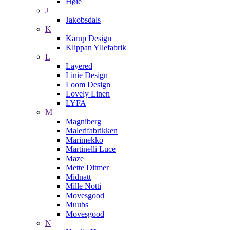
Høie
J
Jakobsdals
K
Karup Design
Klippan Yllefabrik
L
Layered
Linie Design
Loom Design
Lovely Linen
LYFA
M
Magniberg
Malerifabrikken
Marimekko
Martinelli Luce
Maze
Mette Ditmer
Midnatt
Mille Notti
Movesgood
Muubs
Movesgood
N