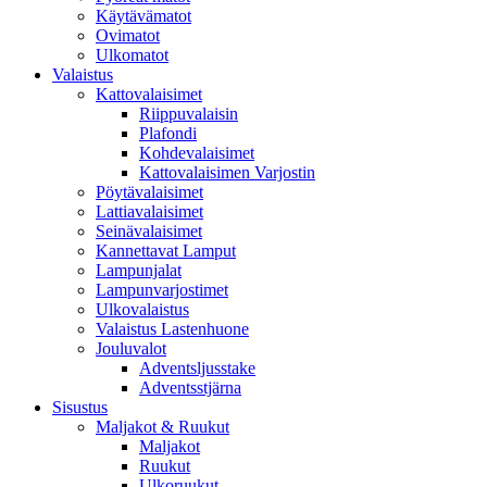
Käytävämatot
Ovimatot
Ulkomatot
Valaistus
Kattovalaisimet
Riippuvalaisin
Plafondi
Kohdevalaisimet
Kattovalaisimen Varjostin
Pöytävalaisimet
Lattiavalaisimet
Seinävalaisimet
Kannettavat Lamput
Lampunjalat
Lampunvarjostimet
Ulkovalaistus
Valaistus Lastenhuone
Jouluvalot
Adventsljusstake
Adventsstjärna
Sisustus
Maljakot & Ruukut
Maljakot
Ruukut
Ulkoruukut