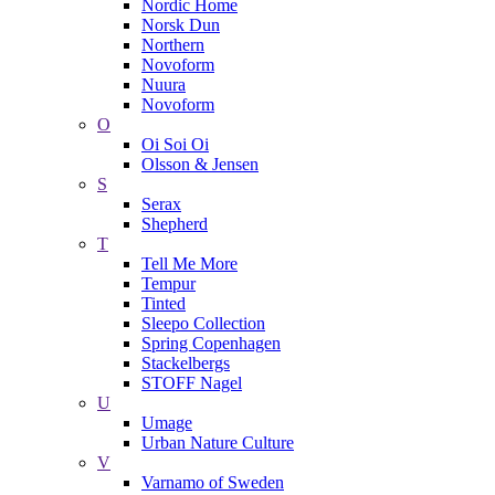
Nordic Home
Norsk Dun
Northern
Novoform
Nuura
Novoform
O
Oi Soi Oi
Olsson & Jensen
S
Serax
Shepherd
T
Tell Me More
Tempur
Tinted
Sleepo Collection
Spring Copenhagen
Stackelbergs
STOFF Nagel
U
Umage
Urban Nature Culture
V
Varnamo of Sweden