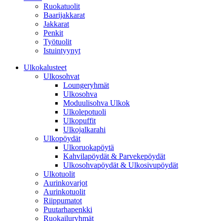
Ruokatuolit
Baarijakkarat
Jakkarat
Penkit
Työtuolit
Istuintyynyt
Ulkokalusteet
Ulkosohvat
Loungeryhmät
Ulkosohva
Moduulisohva Ulkok
Ulkolepotuoli
Ulkopuffit
Ulkojalkarahi
Ulkopöydät
Ulkoruokapöytä
Kahvilapöydät & Parvekepöydät
Ulkosohvapöydät & Ulkosivupöydät
Ulkotuolit
Aurinkovarjot
Aurinkotuolit
Riippumatot
Puutarhapenkki
Ruokailuryhmät