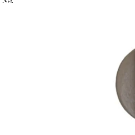
-30
%