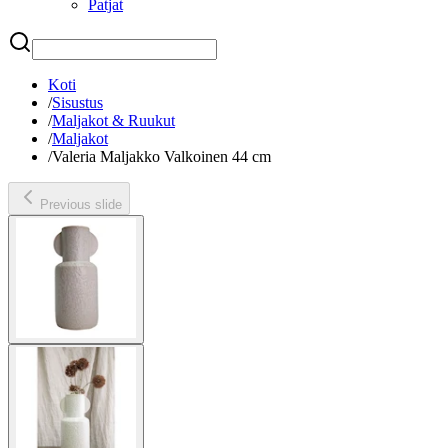
Patjat
Etsi
Koti
/
Sisustus
/
Maljakot & Ruukut
/
Maljakot
/
Valeria Maljakko Valkoinen 44 cm
Previous slide