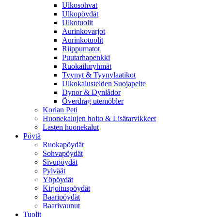
Ulkosohvat
Ulkopöydät
Ulkotuolit
Aurinkovarjot
Aurinkotuolit
Riippumatot
Puutarhapenkki
Ruokailuryhmät
Tyynyt & Tyynylaatikot
Ulkokalusteiden Suojapeite
Dynor & Dynlådor
Överdrag utemöbler
Korian Peti
Huonekalujen hoito & Lisätarvikkeet
Lasten huonekalut
Pöytä
Ruokapöydät
Sohvapöydät
Sivupöydät
Pylväät
Yöpöydät
Kirjoituspöydät
Baaripöydät
Baarivaunut
Tuolit