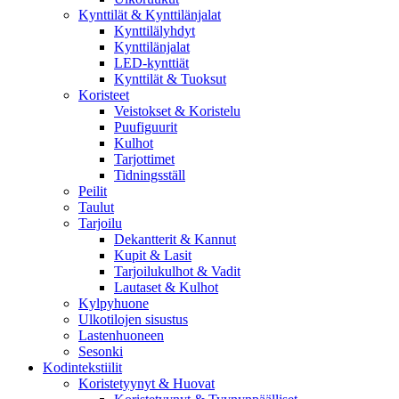
Kynttilät & Kynttilänjalat
Kynttilälyhdyt
Kynttilänjalat
LED-kynttiät
Kynttilät & Tuoksut
Koristeet
Veistokset & Koristelu
Puufiguurit
Kulhot
Tarjottimet
Tidningsställ
Peilit
Taulut
Tarjoilu
Dekantterit & Kannut
Kupit & Lasit
Tarjoilukulhot & Vadit
Lautaset & Kulhot
Kylpyhuone
Ulkotilojen sisustus
Lastenhuoneen
Sesonki
Kodintekstiilit
Koristetyynyt & Huovat