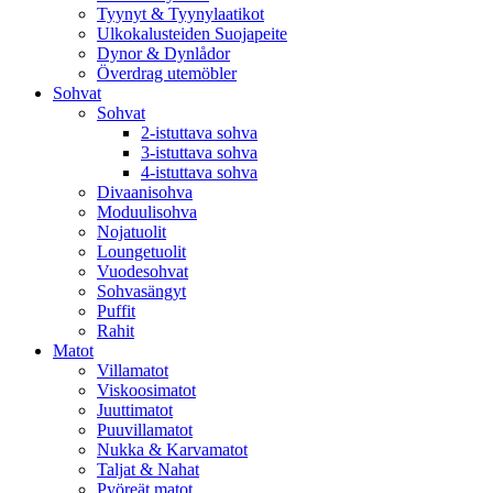
Tyynyt & Tyynylaatikot
Ulkokalusteiden Suojapeite
Dynor & Dynlådor
Överdrag utemöbler
Sohvat
Sohvat
2-istuttava sohva
3-istuttava sohva
4-istuttava sohva
Divaanisohva
Moduulisohva
Nojatuolit
Loungetuolit
Vuodesohvat
Sohvasängyt
Puffit
Rahit
Matot
Villamatot
Viskoosimatot
Juuttimatot
Puuvillamatot
Nukka & Karvamatot
Taljat & Nahat
Pyöreät matot