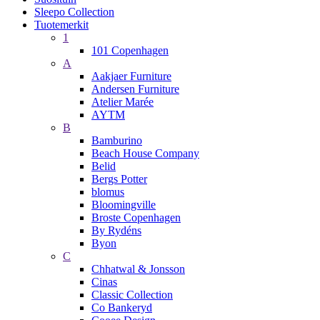
Sleepo Collection
Tuotemerkit
1
101 Copenhagen
A
Aakjaer Furniture
Andersen Furniture
Atelier Marée
AYTM
B
Bamburino
Beach House Company
Belid
Bergs Potter
blomus
Bloomingville
Broste Copenhagen
By Rydéns
Byon
C
Chhatwal & Jonsson
Cinas
Classic Collection
Co Bankeryd