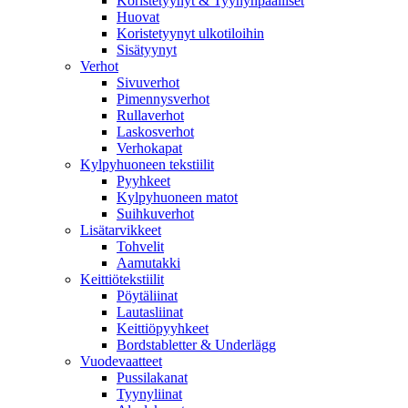
Koristetyynyt & Tyynynpäälliset
Huovat
Koristetyynyt ulkotiloihin
Sisätyynyt
Verhot
Sivuverhot
Pimennysverhot
Rullaverhot
Laskosverhot
Verhokapat
Kylpyhuoneen tekstiilit
Pyyhkeet
Kylpyhuoneen matot
Suihkuverhot
Lisätarvikkeet
Tohvelit
Aamutakki
Keittiötekstiilit
Pöytäliinat
Lautasliinat
Keittiöpyyhkeet
Bordstabletter & Underlägg
Vuodevaatteet
Pussilakanat
Tyynyliinat