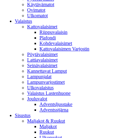
Käytävämatot
Ovimatot
Ulkomatot
Valaistus
Kattovalaisimet
Riippuvalaisin
Plafondi
Kohdevalaisimet
Kattovalaisimen Varjostin
Pöytävalaisimet
Lattiavalaisimet
Seinävalaisimet
Kannettavat Lamput
Lampunjalat
Lampunvarjostimet
Ulkovalaistus
Valaistus Lastenhuone
Jouluvalot
Adventsljusstake
Adventsstjärna
Sisustus
Maljakot & Ruukut
Maljakot
Ruukut
Ulkoruukut