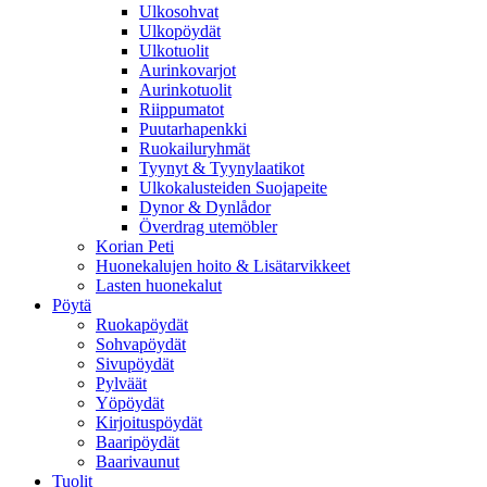
Ulkosohvat
Ulkopöydät
Ulkotuolit
Aurinkovarjot
Aurinkotuolit
Riippumatot
Puutarhapenkki
Ruokailuryhmät
Tyynyt & Tyynylaatikot
Ulkokalusteiden Suojapeite
Dynor & Dynlådor
Överdrag utemöbler
Korian Peti
Huonekalujen hoito & Lisätarvikkeet
Lasten huonekalut
Pöytä
Ruokapöydät
Sohvapöydät
Sivupöydät
Pylväät
Yöpöydät
Kirjoituspöydät
Baaripöydät
Baarivaunut
Tuolit