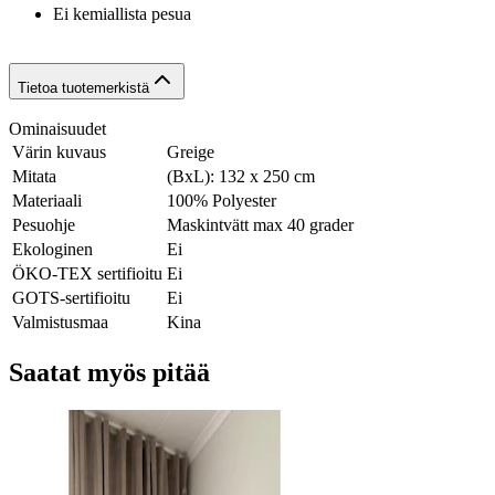
Ei kemiallista pesua
Tietoa tuotemerkistä
Ominaisuudet
Värin kuvaus
Greige
Mitata
(BxL): 132 x 250 cm
Materiaali
100% Polyester
Pesuohje
Maskintvätt max 40 grader
Ekologinen
Ei
ÖKO-TEX sertifioitu
Ei
GOTS-sertifioitu
Ei
Valmistusmaa
Kina
Saatat myös pitää