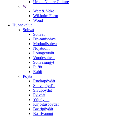
Urban Nature Culture
W
Watt & Veke
Wikholm Form
Woud
Huonekalut
Sohvat
Sohvat
Divaanisohva
Moduulisohva
Nojatuolit
Loungetuolit
Vuodesohvat
Sohvasängyt
Puffit
Rahit
Pöytä
Ruokapöydät
Sohvapöydät
Sivupöydät
Pylväät
Yöpöydät
Kirjoituspöydät
Baaripöydät
Baarivaunut