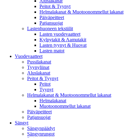
Aluslakanat
Peitot & Tyynyt
Helmalakanat & Muotoonommellut lakanat
Päiväpeitteet
Patjansuojat
Lastenhuoneen tekstiilit
Lasten vuodevaatteet
Kylpytakit & Aamutakit
Lasten tyynyt & Huovat
Lasten matot
Vuodevaatteet
Pussilakanat
Tyynyliinat
Aluslakanat
Peitot & Tyynyt
Peitot
Tyynyt
Helmalakanat & Muotoonommellut lakanat
Helmalakanat
Muotoonommellut lakanat
Päiväpeitteet
Patjansuojat
Sängyt
Sängynpäädyt
Sängynrungot